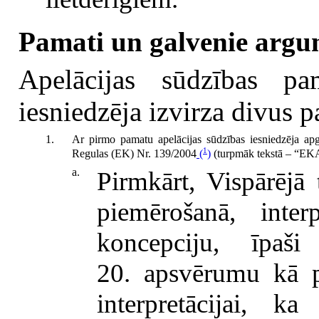
Pamati un galvenie argu
Apelācijas sūdzības pam
iesniedzēja izvirza divus 
1.
Ar pirmo pamatu apelācijas sūdzības iesniedzēja apga
1
Regulas (EK) Nr. 139/2004
(
)
(turpmāk tekstā – “EKAR
a.
Pirmkārt, Vispārējā 
piemērošanā, interp
koncepciju, īpaš
20. apsvērumu kā 
interpretācijai, k