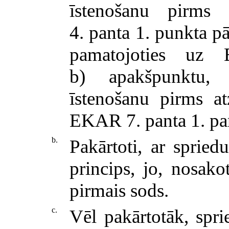
īstenošanu pirms
4. panta 1. punkta 
pamatojoties uz
b) apakšpunktu, 
īstenošanu pirms at
EKAR 7. panta 1. pa
b.
Pakārtoti, ar spried
princips, jo, nosako
pirmais sods.
c.
Vēl pakārtotāk, spri