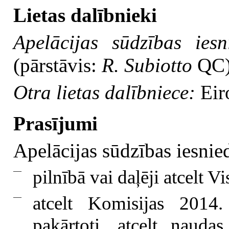
Lietas dalībnieki
Apelācijas sūdzības ies
(pārstāvis:
R. Subiotto
QC
Otra lietas dalībniece:
Eir
Prasījumi
Apelācijas sūdzības iesnied
—
pilnībā vai daļēji atcelt V
—
atcelt Komisijas 2014
pakārtoti, atcelt nauda