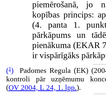
piemērošanā, jo n
kopības princips: a
(4. panta 1. punkt
pārkāpums un tādēļ
pienākuma (EKAR 7. 
ir vispārīgāks pārkā
1
(
)
Padomes Regula (EK) (2004. 
kontroli pār uzņēmumu konce
(
OV 2004, L 24, 1. lpp.
).