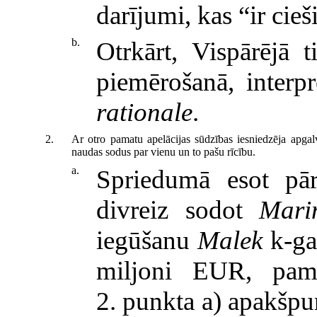
darījumi, kas “ir cieši 
b.
Otrkārt, Vispārējā t
piemērošanā, interp
rationale
.
2.
Ar otro pamatu apelācijas sūdzības iesniedzēja apgalv
naudas sodus par vienu un to pašu rīcību.
a.
Spriedumā esot pā
divreiz sodot
Mari
iegūšanu
Malek
k-ga
miljoni EUR, pam
2. punkta a) apakšpu