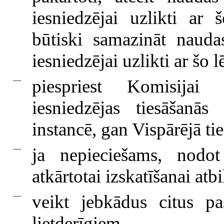
iesniedzējai uzlikti ar
būtiski samazināt nauda
iesniedzējai uzlikti ar šo
—
piespriest Komisijai a
iesniedzējas tiesāšanā
instancē, gan Vispārējā tie
—
ja nepieciešams, nodot 
atkārtotai izskatīšanai at
—
veikt jebkādus citus p
lietderīgiem.