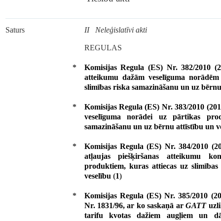
Saturs
II Neleģislatīvi akti
REGULAS
*
Komisijas Regula (ES) Nr. 382/2010 (20
atteikumu dažām veselīguma norādēm u
slimības riska samazināšanu un uz bērnu 
*
Komisijas Regula (ES) Nr. 383/2010 (2010
veselīguma norādei uz pārtikas prod
samazināšanu un uz bērnu attīstību un v
*
Komisijas Regula (ES) Nr. 384/2010 (20
atļaujas piešķiršanas atteikumu k
produktiem, kuras attiecas uz slimības
veselību
(
1
)
*
Komisijas Regula (ES) Nr. 385/2010 (20
Nr. 1831/96, ar ko saskaņā ar
GATT
uzli
tarifu kvotas dažiem augļiem un d