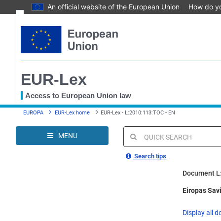
An official website of the European Union
How do y
Skip
Text
to
main
Document information
content
Permanent link
EUR-Lex
Download notice
Save to My items
Access to European Union law
You
EUROPA
EUR-Lex home
EUR-Lex - L:2010:113:TOC - EN
are
here
MENU
Quick
search
Search tips
Document L
Eiropas Savi
Display all d