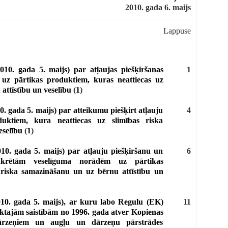
2010. gada 6. maijs
Lappuse
10. gada 5. maijs) par atļaujas piešķiršanas
1
z pārtikas produktiem, kuras neattiecas uz
attīstību un veselību
(
1
)
. gada 5. maijs) par atteikumu piešķirt atļauju
4
uktiem, kura neattiecas uz slimības riska
eselību
(
1
)
10. gada 5. maijs) par atļauju piešķiršanu un
6
onkrētām veselīguma norādēm uz pārtikas
 riska samazināšanu un uz bērnu attīstību un
10. gada 5. maijs), ar kuru labo Regulu (EK)
11
ktajām saistībām no 1996. gada atver Kopienas
ārzeņiem un augļu un dārzeņu pārstrādes