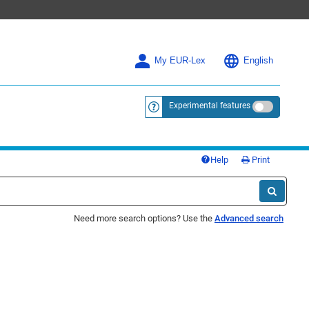
My EUR-Lex
English
Experimental features
<a href="https://eur-lex.europa.eu/
Help
Print
Need more search options? Use the
Advanced search