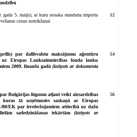
raudzību
 gada 5. maijs), ar kuru nosaka standarta importa
12
evešanas cenas noteikšanai
rīlis) par dalībvalstu maksājumu aģentūru
14
ā uz Eiropas Lauksaimniecības fonda lauku
umiem 2009. finanšu gadā
(izziņots ar dokumenta
par Bulgārijas lūgumu atļaut veikt aizsardzības
56
m, kuras tā uzņēmusies saskaņā ar Eiropas
/80/EK par ierobežojumiem attiecībā uz dažu
 lielām sadedzināšanas iekārtām
(izziņots ar