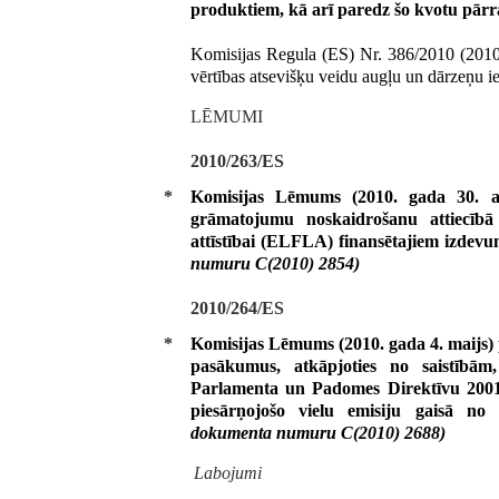
produktiem, kā arī paredz šo kvotu pār
Komisijas Regula (ES) Nr. 386/2010 (2010.
vērtības atsevišķu veidu augļu un dārzeņu i
LĒMUMI
2010/263/ES
*
Komisijas Lēmums (2010. gada 30. ap
grāmatojumu noskaidrošanu attiecīb
attīstībai (ELFLA) finansētajiem izdev
numuru C(2010) 2854)
2010/264/ES
*
Komisijas Lēmums (2010. gada 4. maijs) 
pasākumus, atkāpjoties no saistībā
Parlamenta un Padomes Direktīvu 2001
piesārņojošo vielu emisiju gaisā no
dokumenta numuru C(2010) 2688)
Labojumi