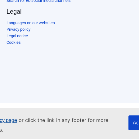
Search for EU social media channels
Legal
Languages on our websites
Privacy policy
Legal notice
Cookies
or click the link in any footer for more
icy page
Ac
s.