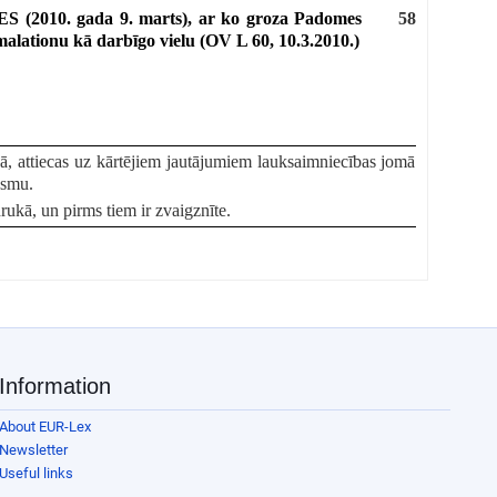
ES (2010. gada 9. marts), ar ko groza Padomes
58
 malationu kā darbīgo vielu
(OV L 60, 10.3.2010.)
ukā, attiecas uz kārtējiem jautājumiem lauksaimniecības jomā
osmu.
drukā, un pirms tiem ir zvaigznīte.
Information
About EUR-Lex
Newsletter
Useful links