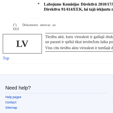
*
Labojums Komisijas Direktīvā 2010/17/
Direktīvu 91/414/EEK, lai tajā iekļautu
1
(
) Dokuments attiecas uz
EEZ
Tiesību akti, kuru virsraksti ir gaišajā dr
LV
un parasti ir spēkā tikai ierobežotu laika p
Visu citu tiesību aktu virsraksti ir tumšajā 
Top
Need help?
Help pages
Contact
Sitemap