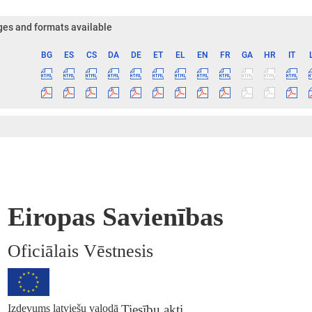
es and formats available
BG
ES
CS
DA
DE
ET
EL
EN
FR
GA
HR
IT
ge
Eiropas Savienības
Oficiālais Vēstnesis
Izdevums latviešu valodā
Tiesību akti