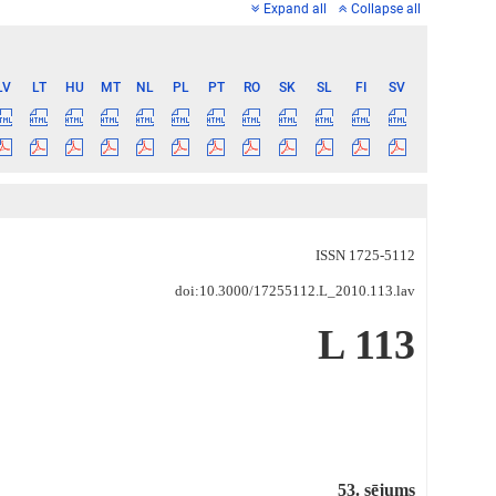
Expand all
Collapse all
LV
LT
HU
MT
NL
PL
PT
RO
SK
SL
FI
SV
ISSN 1725-5112
doi:10.3000/17255112.L_2010.113.lav
L 113
53. sējums