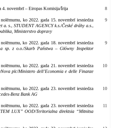
a 4. novembrī – Eiropas Komisija/Īrija
8
u nolēmumu, ko 2022. gada 15. novembrī iesniedza
9
t a. s.
,
STUDENT AGENCY k.s.
/
České dráhy a.s.
,
ublika, Ministerstvo dopravy
u nolēmumu, ko 2022. gada 18. novembrī iesniedza
9
 sp. z o.o.
/
Skarb Państwa – Główny Inspektor
u nolēmumu, ko 2022. gada 21. novembrī iesniedza
10
aNova plc
/
Ministero dell’Economia e delle Finanze
u nolēmumu, ko 2022. gada 23. novembrī iesniedza
10
cedes-Benz Bank AG
u nolēmumu, ko 2022. gada 23. novembrī iesniedza
11
STEM LUX” OOD
/
Teritorialna direktsia “Mitnitsa