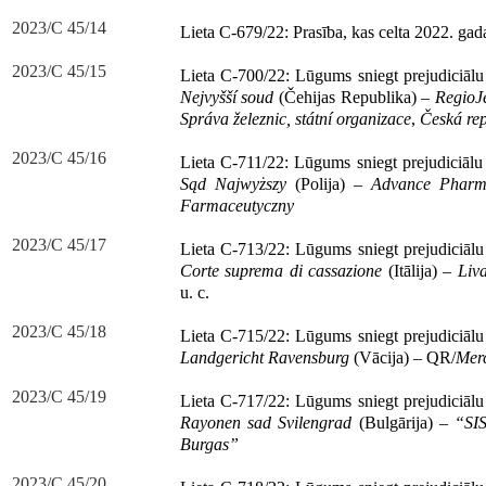
2023/C 45/14
Lieta C-679/22: Prasība, kas celta 2022. gad
2023/C 45/15
Lieta C-700/22: Lūgums sniegt prejudiciāl
Nejvyšší soud
(Čehijas Republika) –
RegioJe
Správa železnic, státní organizace
,
Česká rep
2023/C 45/16
Lieta C-711/22: Lūgums sniegt prejudiciāl
Sąd Najwyższy
(Polija) –
Advance Pharma
Farmaceutyczny
2023/C 45/17
Lieta C-713/22: Lūgums sniegt prejudiciāl
Corte suprema di cassazione
(Itālija) –
Liv
u. c.
2023/C 45/18
Lieta C-715/22: Lūgums sniegt prejudiciāl
Landgericht Ravensburg
(Vācija) – QR/
Mer
2023/C 45/19
Lieta C-717/22: Lūgums sniegt prejudiciāl
Rayonen sad Svilengrad
(Bulgārija) –
“SI
Burgas”
2023/C 45/20