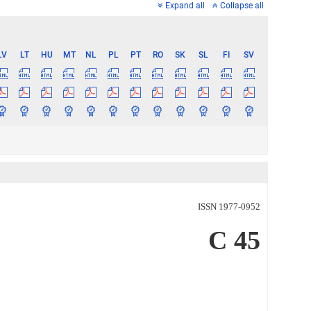
Expand all
Collapse all
LV
LT
HU
MT
NL
PL
PT
RO
SK
SL
FI
SV
ISSN 1977-0952
C 45