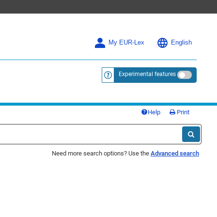
My EUR-Lex
English
Experimental features
<a href="https://eur-lex.europa.eu/
Help
Print
Need more search options? Use the
Advanced search