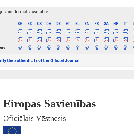
es and formats available
BG
ES
CS
DA
DE
ET
EL
EN
FR
GA
HR
IT
ge
ure
ify the authenticity of the Official Journal
Eiropas Savienības
Oficiālais Vēstnesis