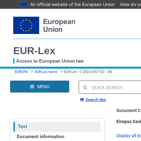
An official website of the European Union
How do y
Skip
to
main
content
EUR-Lex
Access to European Union law
You
EUROPA
EUR-Lex home
EUR-Lex - C:2023:045:TOC - EN
are
here
MENU
Quick
search
Search tips
Document C
Eiropas Savi
Text
Display all d
Document information