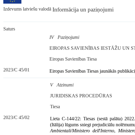
Izdevums latviešu valodā
Informācija un paziņojumi
Saturs
IV Paziņojumi
EIROPAS SAVIENĪBAS IESTĀŽU UN 
Eiropas Savienības Tiesa
2023/C 45/01
Eiropas Savienības Tiesas jaunākās publikāc
V Atzinumi
JURIDISKAS PROCEDŪRAS
Tiesa
2023/C 45/02
Lieta C-144/22: Tiesas (sestā palāta) 202
(Itālija) lūgums sniegt prejudiciālu nolēmum
Ambientali
/
Ministero dell
'
Interno
,
Minister