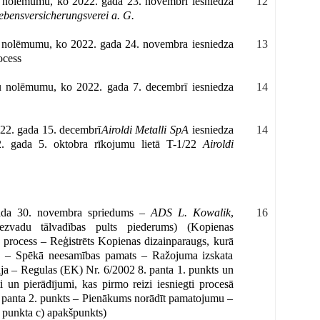
u nolēmumu, ko 2022. gada 23. novembrī iesniedza
12
bensversicherungsverei a. G.
u nolēmumu, ko 2022. gada 24. novembra iesniedza
13
ocess
lu nolēmumu, ko 2022. gada 7. decembrī iesniedza
14
022. gada 15. decembrī
Airoldi Metalli SpA
iesniedza
14
022. gada 5. oktobra rīkojumu lietā T-1/22
Airoldi
 gada 30. novembra spriedums –
ADS L. Kowalik
,
16
vadu tālvadības pults piederums) (Kopienas
 process – Reģistrēts Kopienas dizainparaugs, kurā
ums – Spēkā neesamības pamats – Ražojuma izskata
ija – Regulas (EK) Nr. 6/2002 8. panta 1. punkts un
 un pierādījumi, kas pirmo reizi iesniegti procesā
 panta 2. punkts – Pienākums norādīt pamatojumu –
. punkta c) apakšpunkts)