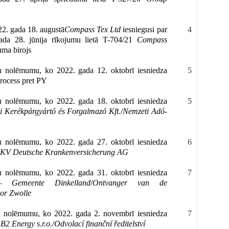
22. gada 18. augustā
Compass Tex Ltd
iesniegusi par
4
gada 28. jūnija rīkojumu lietā T-704/21
Compass
uma birojs
lu nolēmumu, ko 2022. gada 12. oktobrī iesniedza
5
process pret PY
lu nolēmumu, ko 2022. gada 18. oktobrī iesniedza
5
li Kerékpárgyártó és Forgalmazó Kft.
/
Nemzeti Adó-
lu nolēmumu, ko 2022. gada 27. oktobrī iesniedza
6
KV Deutsche Krankenversicherung AG
lu nolēmumu, ko 2022. gada 31. oktobrī iesniedza
7
) –
Gemeente Dinkelland
/
Ontvanger van de
or Zwolle
lu nolēmumu, ko 2022. gada 2. novembrī iesniedza
7
–
B2 Energy s.r.o.
/
Odvolací finanční ředitelství