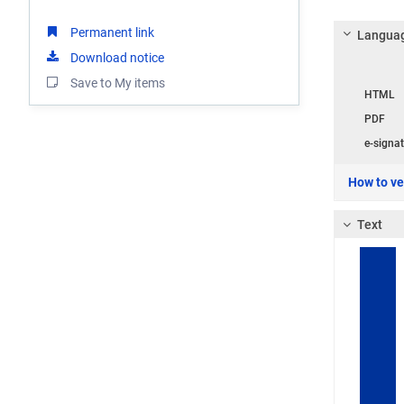
Permanent link
Languag
Download notice
Langua
Save to My items
HTML
PDF
e-signat
How to ver
Text