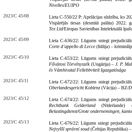
Nivelles
/
EUIPO
2023/C 45/08
Lieta C-550/22 P: Apelācijas sūdzība, ko 20
Vispārējās tiesas (desmitā palāta) 2022. 
Tex Ltd
/Eiropas Savienības Intelektuālā īpaš
2023/C 45/09
Lieta C-636/22: Lūgums sniegt prejudiciā
Corte d’appello di Lecce
(Itālija) – krimināl
2023/C 45/10
Lieta C-653/22: Lūgums sniegt prejudiciā
Fővárosi Törvényszék
(Ungārija) –
J. P. Ma
és Vámhivatal Fellebbviteli Igazgatósága
2023/C 45/11
Lieta C-672/22: Lūgums sniegt prejudiciā
Oberlandesgericht Koblenz
(Vācija) – BZ/
D
2023/C 45/12
Lieta C-674/22: Lūgums sniegt prejudiciā
Rechtbank Gelderland
(Nīderlande
Belastingdienst/Grote ondernemingen, kanto
2023/C 45/13
Lieta C-676/22: Lūgums sniegt prejudiciā
Nejvyšší správní soud
(Čehijas Republika) 