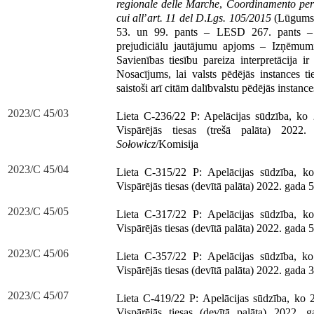
regionale delle Marche
,
Coordinamento per
cui all
’
art. 11 del D
.
Lgs. 105/2015
(Lūgums 
53. un 99. pants – LESD 267. pants – P
prejudiciālu jautājumu apjoms – Izņēmumi
Savienības tiesību pareiza interpretācija
Nosacījums, lai valsts pēdējās instances ti
saistoši arī citām dalībvalstu pēdējās instanc
2023/C 45/03
Lieta C-236/22 P: Apelācijas sūdzība, ko 
Vispārējās tiesas (trešā palāta) 2022
Sołowicz
/Komisija
2023/C 45/04
Lieta C-315/22 P: Apelācijas sūdzība, k
Vispārējās tiesas (devītā palāta) 2022. gada
2023/C 45/05
Lieta C-317/22 P: Apelācijas sūdzība, k
Vispārējās tiesas (devītā palāta) 2022. gada
2023/C 45/06
Lieta C-357/22 P: Apelācijas sūdzība, ko
Vispārējās tiesas (devītā palāta) 2022. gada
2023/C 45/07
Lieta C-419/22 P: Apelācijas sūdzība, ko 2
Vispārējās tiesas (devītā palāta) 2022.