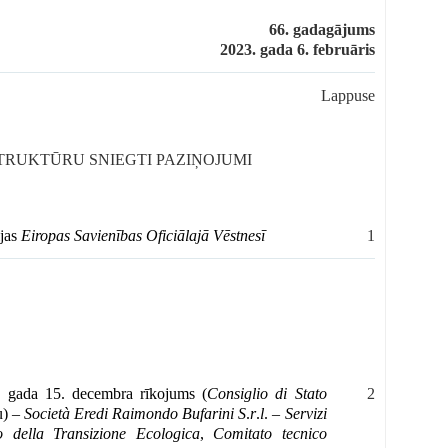
66. gadagājums
2023. gada 6. februāris
Lappuse
STRUKTŪRU SNIEGTI PAZIŅOJUMI
ijas
Eiropas Savienības Oficiālajā Vēstnesī
1
2. gada 15. decembra rīkojums (
Consiglio di Stato
2
u) –
Società Eredi Raimondo Bufarini S
.
r
.
l
. –
Servizi
o della Transizione Ecologica
,
Comitato tecnico