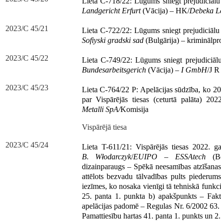
Lieta C-718/22: Lūgums sniegt prejudiciāl
Landgericht Erfurt
(Vācija) – HK/
Debeka Le
2023/C 45/21
Lieta C-722/22: Lūgums sniegt prejudiciāl
Sofiyski gradski sad
(Bulgārija) – kriminālpr
2023/C 45/22
Lieta C-749/22: Lūgums sniegt prejudiciā
Bundesarbeitsgerich
(Vācija) –
I GmbH
/J R
2023/C 45/23
Lieta C-764/22 P: Apelācijas sūdzība, ko 2
par Vispārējās tiesas (ceturtā palāta) 2
Metalli SpA/
Komisija
Vispārējā tiesa
2023/C 45/24
Lieta T-611/21: Vispārējās tiesas 2022.
B. Włodarczyk
/
EUIPO
–
ESSAtech
(Bez
dizainparaugs – Spēkā neesamības atzīšanas
attēlots bezvadu tālvadības pults pieder
iezīmes, ko nosaka vienīgi tā tehniskā funkc
25. panta 1. punkta b) apakšpunkts – Fakti
apelācijas padomē – Regulas Nr. 6/2002 63.
Pamattiesību hartas 41. panta 1. punkts un 2