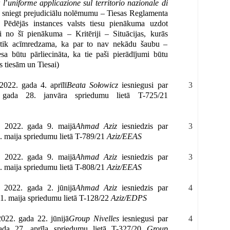
 l
’
uniforme applicazione sul territorio nazionale di
sniegt prejudiciālu nolēmumu – Tiesas Reglamenta
ēdējās instances valsts tiesu pienākuma uzdot
 no šī pienākuma – Kritēriji – Situācijas, kurās
 ir tik acīmredzama, ka par to nav nekādu šaubu –
esa būtu pārliecināta, ka tie paši pierādījumi būtu
es tiesām un Tiesai)
2022. gada 4. aprīlī
Beata Sołowicz
iesniegusi par
3
. gada 28. janvāra spriedumu lietā T-725/21
o 2022. gada 9. maijā
Ahmad Aziz
iesniedzis par
3
 5. maija spriedumu lietā T-789/21
Aziz/EEAS
o 2022. gada 9. maijā
Ahmad Aziz
iesniedzis par
3
 5. maija spriedumu lietā T-808/21
Aziz/EEAS
 2022. gada 2. jūnijā
Ahmad Aziz
iesniedzis par
4
 31. maija spriedumu lietā T-128/22
Aziz/EDPS
022. gada 22. jūnijā
Group Nivelles
iesniegusi par
4
 gada 27. aprīļa spriedumu lietā T-327/20
Group