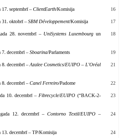
a 17. septembrī –
ClientEarth
/Komisija
16
a 31. oktobrī –
SBM Développement
/Komisija
17
. gada 28. novembrī –
UniSystems Luxembourg
un
18
a 7. decembrī –
Sboarina
/Parlaments
19
a 8. decembrī –
Azalee Cosmetics
/
EUIPO
–
L’Oréal
21
a 8. decembrī –
Canel Ferreiro
/Padome
22
gada 10. decembrī –
Fibrecycle
/
EUIPO
(“BACK-2-
23
2. gada 12. decembrī –
Contorno Textil
/
EUIPO
–
24
da 13. decembrī – TP/Komisija
24