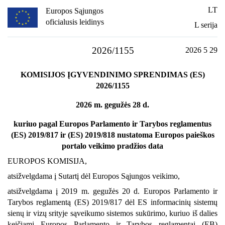
LT
Europos Sąjungos
oficialusis leidinys
L serija
2026/1155
2026 5 29
KOMISIJOS ĮGYVENDINIMO SPRENDIMAS (ES)
2026/1155
2026 m. gegužės 28 d.
kuriuo pagal Europos Parlamento ir Tarybos reglamentus
(ES) 2019/817 ir (ES) 2019/818 nustatoma Europos paieškos
portalo veikimo pradžios data
EUROPOS KOMISIJA,
atsižvelgdama į Sutartį dėl Europos Sąjungos veikimo,
atsižvelgdama į 2019 m. gegužės 20 d. Europos Parlamento ir
Tarybos reglamentą (ES) 2019/817 dėl ES informacinių sistemų
sienų ir vizų srityje sąveikumo sistemos sukūrimo, kuriuo iš dalies
keičiami Europos Parlamento ir Tarybos reglamentai (EB)