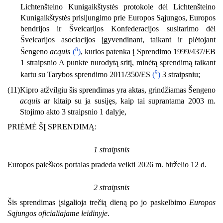
Lichtenšteino Kunigaikštystės protokole dėl Lichtenšteino
Kunigaikštystės prisijungimo prie Europos Sąjungos, Europos
bendrijos ir Šveicarijos Konfederacijos susitarimo dėl
Šveicarijos asociacijos įgyvendinant, taikant ir plėtojant
8
Šengeno
acquis
(
)
, kurios patenka į Sprendimo 1999/437/EB
1 straipsnio A punkte nurodytą sritį, minėtą sprendimą taikant
9
kartu su Tarybos sprendimo 2011/350/ES
(
)
3 straipsniu;
(11)
Kipro atžvilgiu šis sprendimas yra aktas, grindžiamas Šengeno
acquis
ar kitaip su ja susijęs, kaip tai suprantama 2003 m.
Stojimo akto 3 straipsnio 1 dalyje,
PRIĖMĖ ŠĮ SPRENDIMĄ:
1 straipsnis
Europos paieškos portalas pradeda veikti 2026 m. birželio 12 d.
2 straipsnis
Šis sprendimas įsigalioja trečią dieną po jo paskelbimo
Europos
Sąjungos oficialiajame leidinyje
.