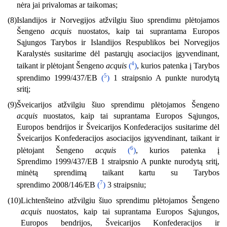
nėra jai privalomas ar taikomas;
(8)
Islandijos ir Norvegijos atžvilgiu šiuo sprendimu plėtojamos
Šengeno
acquis
nuostatos, kaip tai suprantama Europos
Sąjungos Tarybos ir Islandijos Respublikos bei Norvegijos
Karalystės susitarime dėl pastarųjų asociacijos įgyvendinant,
4
taikant ir plėtojant Šengeno
acquis
(
)
, kurios patenka į Tarybos
5
sprendimo 1999/437/EB
(
)
1 straipsnio A punkte nurodytą
sritį;
(9)
Šveicarijos atžvilgiu šiuo sprendimu plėtojamos Šengeno
acquis
nuostatos, kaip tai suprantama Europos Sąjungos,
Europos bendrijos ir Šveicarijos Konfederacijos susitarime dėl
Šveicarijos Konfederacijos asociacijos įgyvendinant, taikant ir
6
plėtojant Šengeno
acquis
(
)
, kurios patenka į
Sprendimo 1999/437/EB 1 straipsnio A punkte nurodytą sritį,
minėtą sprendimą taikant kartu su Tarybos
7
sprendimo 2008/146/EB
(
)
3 straipsniu;
(10)
Lichtenšteino atžvilgiu šiuo sprendimu plėtojamos Šengeno
acquis
nuostatos, kaip tai suprantama Europos Sąjungos,
Europos bendrijos, Šveicarijos Konfederacijos ir