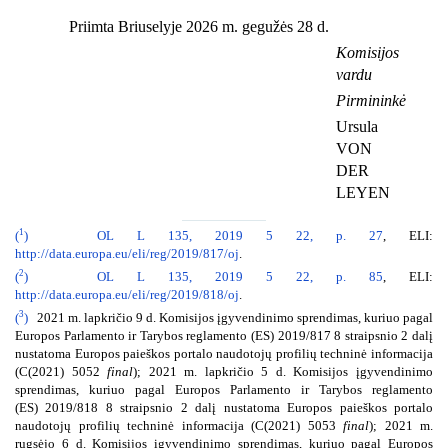
Priimta Briuselyje 2026 m. gegužės 28 d.
Komisijos
vardu
Pirmininkė
Ursula
VON
DER
LEYEN
1
(
)
OL L 135, 2019 5 22, p. 27
, ELI:
http://data.europa.eu/eli/reg/2019/817/oj
.
2
(
)
OL L 135, 2019 5 22, p. 85
, ELI:
http://data.europa.eu/eli/reg/2019/818/oj
.
3
(
)
2021 m. lapkričio 9 d. Komisijos įgyvendinimo sprendimas, kuriuo pagal
Europos Parlamento ir Tarybos reglamento (ES) 2019/817 8 straipsnio 2 dalį
nustatoma Europos paieškos portalo naudotojų profilių techninė informacija
(C(2021) 5052
final
); 2021 m. lapkričio 5 d. Komisijos įgyvendinimo
sprendimas, kuriuo pagal Europos Parlamento ir Tarybos reglamento
(ES) 2019/818 8 straipsnio 2 dalį nustatoma Europos paieškos portalo
naudotojų profilių techninė informacija (C(2021) 5053
final
); 2021 m.
rugsėjo 6 d. Komisijos įgyvendinimo sprendimas, kuriuo pagal Europos