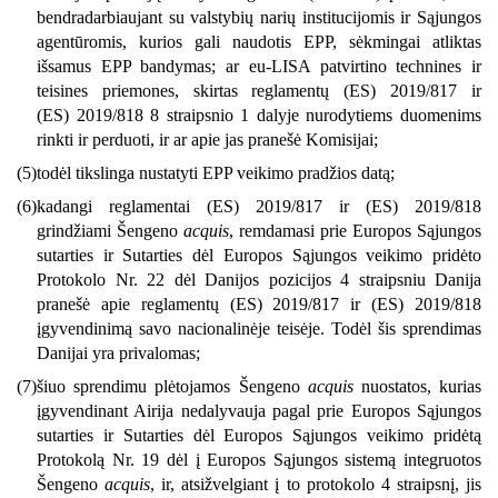
bendradarbiaujant su valstybių narių institucijomis ir Sąjungos
agentūromis, kurios gali naudotis EPP, sėkmingai atliktas
išsamus EPP bandymas; ar eu-LISA patvirtino technines ir
teisines priemones, skirtas reglamentų (ES) 2019/817 ir
(ES) 2019/818 8 straipsnio 1 dalyje nurodytiems duomenims
rinkti ir perduoti, ir ar apie jas pranešė Komisijai;
(5)
todėl tikslinga nustatyti EPP veikimo pradžios datą;
(6)
kadangi reglamentai (ES) 2019/817 ir (ES) 2019/818
grindžiami Šengeno
acquis
, remdamasi prie Europos Sąjungos
sutarties ir Sutarties dėl Europos Sąjungos veikimo pridėto
Protokolo Nr. 22 dėl Danijos pozicijos 4 straipsniu Danija
pranešė apie reglamentų (ES) 2019/817 ir (ES) 2019/818
įgyvendinimą savo nacionalinėje teisėje. Todėl šis sprendimas
Danijai yra privalomas;
(7)
šiuo sprendimu plėtojamos Šengeno
acquis
nuostatos, kurias
įgyvendinant Airija nedalyvauja pagal prie Europos Sąjungos
sutarties ir Sutarties dėl Europos Sąjungos veikimo pridėtą
Protokolą Nr. 19 dėl į Europos Sąjungos sistemą integruotos
Šengeno
acquis
, ir, atsižvelgiant į to protokolo 4 straipsnį, jis