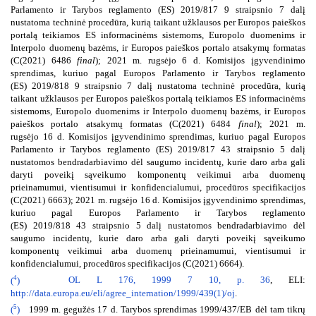
Parlamento ir Tarybos reglamento (ES) 2019/817 9 straipsnio 7 dalį
nustatoma techninė procedūra, kurią taikant užklausos per Europos paieškos
portalą teikiamos ES informacinėms sistemoms, Europolo duomenims ir
Interpolo duomenų bazėms, ir Europos paieškos portalo atsakymų formatas
(C(2021) 6486
final
); 2021 m. rugsėjo 6 d. Komisijos įgyvendinimo
sprendimas, kuriuo pagal Europos Parlamento ir Tarybos reglamento
(ES) 2019/818 9 straipsnio 7 dalį nustatoma techninė procedūra, kurią
taikant užklausos per Europos paieškos portalą teikiamos ES informacinėms
sistemoms, Europolo duomenims ir Interpolo duomenų bazėms, ir Europos
paieškos portalo atsakymų formatas (C(2021) 6484
final
); 2021 m.
rugsėjo 16 d. Komisijos įgyvendinimo sprendimas, kuriuo pagal Europos
Parlamento ir Tarybos reglamento (ES) 2019/817 43 straipsnio 5 dalį
nustatomos bendradarbiavimo dėl saugumo incidentų, kurie daro arba gali
daryti poveikį sąveikumo komponentų veikimui arba duomenų
prieinamumui, vientisumui ir konfidencialumui, procedūros specifikacijos
(C(2021) 6663); 2021 m. rugsėjo 16 d. Komisijos įgyvendinimo sprendimas,
kuriuo pagal Europos Parlamento ir Tarybos reglamento
(ES) 2019/818 43 straipsnio 5 dalį nustatomos bendradarbiavimo dėl
saugumo incidentų, kurie daro arba gali daryti poveikį sąveikumo
komponentų veikimui arba duomenų prieinamumui, vientisumui ir
konfidencialumui, procedūros specifikacijos (C(2021) 6664).
4
(
)
OL L 176, 1999 7 10, p. 36
, ELI:
http://data.europa.eu/eli/agree_internation/1999/439(1)/oj
.
5
(
)
1999 m. gegužės 17 d. Tarybos sprendimas 1999/437/EB dėl tam tikrų