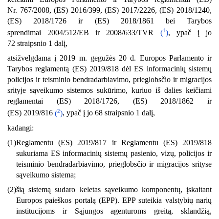
Nr. 767/2008, (ES) 2016/399, (ES) 2017/2226, (ES) 2018/1240,
(ES) 2018/1726 ir (ES) 2018/1861 bei Tarybos
1
sprendimai 2004/512/EB ir 2008/633/TVR
(
)
, ypač į jo
72 straipsnio 1 dalį,
atsižvelgdama į 2019 m. gegužės 20 d. Europos Parlamento ir
Tarybos reglamentą (ES) 2019/818 dėl ES informacinių sistemų
policijos ir teisminio bendradarbiavimo, prieglobsčio ir migracijos
srityje sąveikumo sistemos sukūrimo, kuriuo iš dalies keičiami
reglamentai (ES) 2018/1726, (ES) 2018/1862 ir
2
(ES) 2019/816
(
)
, ypač į jo 68 straipsnio 1 dalį,
kadangi:
(1)
Reglamentu (ES) 2019/817 ir Reglamentu (ES) 2019/818
sukuriama ES informacinių sistemų pasienio, vizų, policijos ir
teisminio bendradarbiavimo, prieglobsčio ir migracijos srityse
sąveikumo sistema;
(2)
šią sistemą sudaro keletas sąveikumo komponentų, įskaitant
Europos paieškos portalą (EPP). EPP suteikia valstybių narių
institucijoms ir Sąjungos agentūroms greitą, sklandžią,