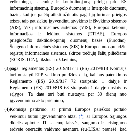
veiksmingą, sisteminę ir kontroliuojamą prieigą prie ES
informacinių sistemų, Europolo duomenų ir Interpolo duomenų
bazių, kad jos galėtų atlikti užduotis pagal jų turimas prieigos
teises, taip pat siektų įgyvendinti atvykimo ir išvykimo sistemos
(AIS), Vizų informacinės sistemos (VIS), Europos kelionių
informacijos ir leidimų sistemos (ETIAS), Europos
prieglobsčio daktiloskopinių duomenų bazės (Eurodac),
Šengeno informacinės sistemos (SIS) ir Europos nuosprendžių
registrų informacinės sistemos, skirtos trečiųjų šalių piliečiams
(ECRIS-TCN), tikslus ir uždavinius;
(3)
pagal reglamentus (ES) 2019/817 ir (ES) 2019/818 Komisija
turi nustatyti EPP veikimo pradžios datą, kai bus patenkintos
Reglamento (ES) 2019/817 72 straipsnio 1 dalyje ir
Reglamento (ES) 2019/818 68 straipsnio 1 dalyje nustatytos
sąlygos. Ta data turi būti nustatyta per 30 dienų nuo
įgyvendinimo akto priėmimo;
(4)
Komisija patikrino, ar priimti Europos paieškos portalo
3
veikimui būtini įgyvendinimo aktai
(
)
; ar Europos Sąjungos
didelės apimties IT sistemų laisvės, saugumo ir teisingumo
erdvėje operacijų valdymo agentūra (eu-LISA) pranešė, kad