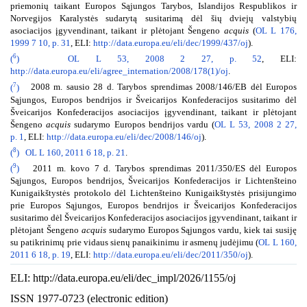
priemonių taikant Europos Sąjungos Tarybos, Islandijos Respublikos ir
Norvegijos Karalystės sudarytą susitarimą dėl šių dviejų valstybių
asociacijos įgyvendinant, taikant ir plėtojant Šengeno
acquis
(
OL L 176,
1999 7 10, p. 31
, ELI:
http://data.europa.eu/eli/dec/1999/437/oj
).
6
(
)
OL L 53, 2008 2 27, p. 52
, ELI:
http://data.europa.eu/eli/agree_internation/2008/178(1)/oj
.
7
(
)
2008 m. sausio 28 d. Tarybos sprendimas 2008/146/EB dėl Europos
Sąjungos, Europos bendrijos ir Šveicarijos Konfederacijos susitarimo dėl
Šveicarijos Konfederacijos asociacijos įgyvendinant, taikant ir plėtojant
Šengeno
acquis
sudarymo Europos bendrijos vardu (
OL L 53, 2008 2 27,
p. 1
, ELI:
http://data.europa.eu/eli/dec/2008/146/oj
).
8
(
)
OL L 160, 2011 6 18, p. 21
.
9
(
)
2011 m. kovo 7 d. Tarybos sprendimas 2011/350/ES dėl Europos
Sąjungos, Europos bendrijos, Šveicarijos Konfederacijos ir Lichtenšteino
Kunigaikštystės protokolo dėl Lichtenšteino Kunigaikštystės prisijungimo
prie Europos Sąjungos, Europos bendrijos ir Šveicarijos Konfederacijos
susitarimo dėl Šveicarijos Konfederacijos asociacijos įgyvendinant, taikant ir
plėtojant Šengeno
acquis
sudarymo Europos Sąjungos vardu, kiek tai susiję
su patikrinimų prie vidaus sienų panaikinimu ir asmenų judėjimu (
OL L 160,
2011 6 18, p. 19
, ELI:
http://data.europa.eu/eli/dec/2011/350/oj
).
ELI: http://data.europa.eu/eli/dec_impl/2026/1155/oj
ISSN 1977-0723 (electronic edition)