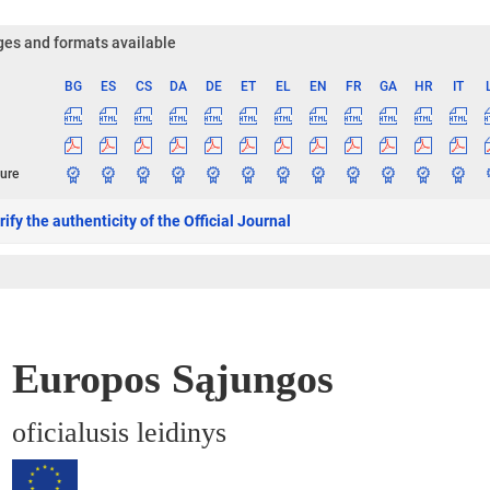
es and formats available
BG
ES
CS
DA
DE
ET
EL
EN
FR
GA
HR
IT
ge
ure
ify the authenticity of the Official Journal
Europos Sąjungos
oficialusis leidinys