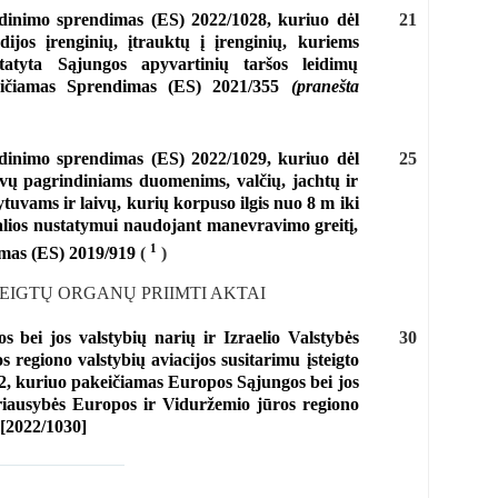
ndinimo sprendimas (ES) 2022/1028, kuriuo dėl
21
ijos įrenginių, įtrauktų į įrenginių, kuriems
atyta Sąjungos apyvartinių taršos leidimų
keičiamas Sprendimas (ES) 2021/355
(pranešta
ndinimo sprendimas (ES) 2022/1029, kuriuo dėl
25
vų pagrindiniams duomenims, valčių, jachtų ir
ytuvams ir laivų, kurių korpuso ilgis nuo 8 m iki
alios nustatymui naudojant manevravimo greitį,
1
imas (ES) 2019/919
(
)
TEIGTŲ ORGANŲ PRIIMTI AKTAI
 bei jos valstybių narių ir Izraelio Valstybės
30
regiono valstybių aviacijos susitarimu įsteigto
2, kuriuo pakeičiamas Europos Sąjungos bei jos
yriausybės Europos ir Viduržemio jūros regiono
 [2022/1030]