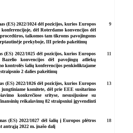
as (ES) 2022/1024 dėl pozicijos, kurios Europos
9
ų konferencijoje, dėl Roterdamo konvencijos dėl
, procedūros, taikomos tam tikroms pavojingoms
ptautinėje prekyboje, III priedo pakeitimų
s (ES) 2022/1025 dėl pozicijos, kurios Europos
11
Bazelio konvencijos dėl pavojingų atliekų
o kontrolės šalių konferencijos penkioliktajame
 straipsnio 2 dalies pakeitimų
as (ES) 2022/1026 dėl pozicijos, kurios Europos
13
 jungtiniame komitete, dėl prie EEE susitarimo
avimo konkrečiose srityse, nesusijusiose su
finansinių reikalavimų 82 straipsniui įgyvendinti
mas (ES) 2022/1027 dėl šalių į Europos plėtros
18
t antrąją 2022 m. įnašo dalį