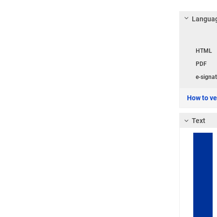
Languag
Langua
HTML
PDF
e-signat
How to ver
Text