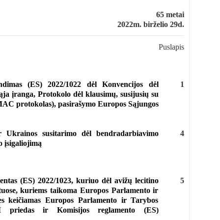
65 metai
2022m. birželio 29d.
Puslapis
ndimas (ES) 2022/1022 dėl Konvencijos dėl
1
iąja įranga, Protokolo dėl klausimų, susijusių su
 (MAC protokolas), pasirašymo Europos Sąjungos
r Ukrainos susitarimo dėl bendradarbiavimo
4
 įsigaliojimą
entas (ES) 2022/1023, kuriuo dėl avižų lecitino
5
uose, kuriems taikoma Europos Parlamento ir
ies keičiamas Europos Parlamento ir Tarybos
I priedas ir Komisijos reglamento (ES)