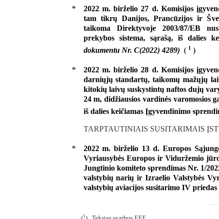
*
2022 m. birželio 27 d. Komisijos įgyve
tam tikrų Danijos, Prancūzijos ir Šved
taikoma Direktyvoje 2003/87/EB nust
prekybos sistema, sąrašą, iš dalies 
1
dokumentu Nr. C(2022) 4289)
(
)
*
2022 m. birželio 28 d. Komisijos įgyve
darniųjų standartų, taikomų mažųjų lai
kitokių laivų suskystintų naftos dujų var
24 m, didžiausios vardinės varomosios g
iš dalies keičiamas Įgyvendinimo sprend
TARPTAUTINIAIS SUSITARIMAIS ĮS
*
2022 m. birželio 13 d. Europos Sąjungos
Vyriausybės Europos ir Viduržemio jūros 
Jungtinio komiteto sprendimas Nr. 1/202
valstybių narių ir Izraelio Valstybės V
valstybių aviacijos susitarimo IV priedas
1
(
) Tekstas svarbus EEE.