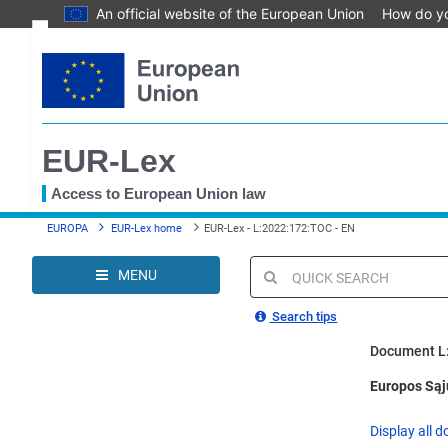
An official website of the European Union
How do y
Skip
Text
to
main
Document information
content
Permanent link
EUR-Lex
Download notice
Save to My items
Access to European Union law
You
EUROPA
EUR-Lex home
EUR-Lex - L:2022:172:TOC - EN
are
here
MENU
Quick
search
Search tips
Document L
Europos Sąju
Display all d