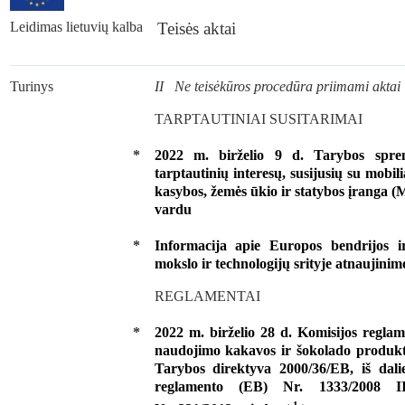
Leidimas lietuvių kalba
Teisės aktai
Turinys
II Ne teisėkūros procedūra priimami aktai
TARPTAUTINIAI SUSITARIMAI
*
2022 m. birželio 9 d. Tarybos spre
tarptautinių interesų, susijusių su mobil
kasybos, žemės ūkio ir statybos įranga
vardu
*
Informacija apie Europos bendrijos i
mokslo ir technologijų srityje atnaujinimo
REGLAMENTAI
*
2022 m. birželio 28 d. Komisijos reglam
naudojimo kakavos ir šokolado produkt
Tarybos direktyva 2000/36/EB, iš dal
reglamento (EB) Nr. 1333/2008 I
1