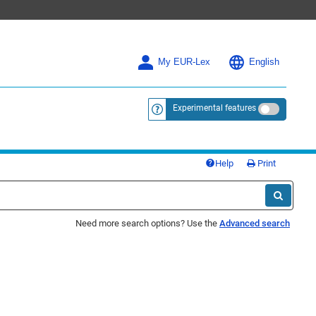
My EUR-Lex
English
Experimental features
<a href="https://eur-lex.europa.eu/
Help
Print
Need more search options? Use the
Advanced search