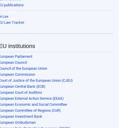
EU publications
N-Lex
EU Law Tracker
EU institutions
European Parliament
European Council
Council of the European Union
European Commission
Court of Justice of the European Union (CJEU)
European Central Bank (ECB)
European Court of Auditors
European External Action Service (EEAS)
European Economic and Social Committee
European Committee of Regions (CoR)
European Investment Bank
European Ombudsman