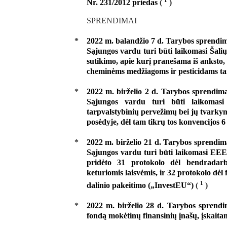
Nr. 231/2012 priedas
(
)
SPRENDIMAI
*
2022 m. balandžio 7 d. Tarybos sprendim
Sąjungos vardu turi būti laikomasi Šali
sutikimo, apie kurį pranešama iš anksto
cheminėms medžiagoms ir pesticidams tar
*
2022 m. birželio 2 d. Tarybos sprendima
Sąjungos vardu turi būti laikomasi 
tarpvalstybinių pervežimų bei jų tvarkym
posėdyje, dėl tam tikrų tos konvencijos 6
*
2022 m. birželio 21 d. Tarybos sprendim
Sąjungos vardu turi būti laikomasi EEE
pridėto 31 protokolo dėl bendradarbi
keturiomis laisvėmis, ir 32 protokolo dėl 
1
dalinio pakeitimo („InvestEU“)
(
)
*
2022 m. birželio 28 d. Tarybos sprendi
fondą mokėtinų finansinių įnašų, įskaitan