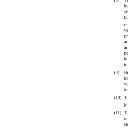
(8)
Ve
ko
si
bū
re
ve
pr
ar
ar
pe
ko
tu
(9)
Be
ko
ve
in
(10)
Te
įm
(11)
Ta
nu
si