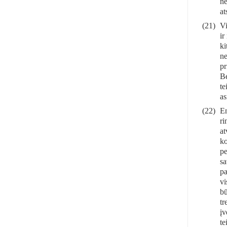
ne
at
(21)
Vi
ir
ki
ne
pr
Be
te
as
(22)
En
ri
at
ko
pe
sa
pa
vi
bū
tr
įv
te