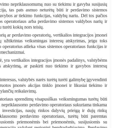
atavimo nepriklausomumą nuo su tiekimu ir gavyba susijusių
acija, tas pats asmuo neturėtų būti ir perdavimo sistemos
gavybos ar tiekimo funkcijas, valdybų nariu. Dėl tos pačios
emos operatoriaus arba perdavimo sistemos valdybos narių ir
turėti kokių nors teisių.
ių ar perdavimo operatorių, vertikalios integracijos įmonei
ų užtikrintas veiksmingas interesų atskyrimas, jeigu toks
peratorius atlieka visas sistemos operatoriaus funkcijas ir
s mechanizmai.
, yra vertikalios integracijos įmonės padalinys, valstybėms
s atskyrimą, ar paskirti nuo tiekimo ir gavybos interesų
interesus, valstybės narės turėtų turėti galimybę įgyvendinti
ruotos įmonės akcijas tinklo įmonei ir likusiai tiekimo ir
ylančių reikalavimų.
toriaus sprendimų visapusiškas veiksmingumas turėtų būti
dėl nepriklausomo perdavimo operatoriaus sukuriama tinkama
investicijas, naujų rinkos dalyvių prieigą ir dujų rinkų
riklausomo perdavimo operatoriaus, turėtų būti paremtas
jusiomis priemonėmis bei priemonėmis, susijusiomis su
ntegracija vykdant regioninį bendradarbiavimą. Perdavimo