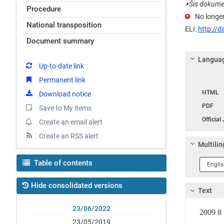
⏵
Šis dokumen
Procedure
No longer
National transposition
ELI:
http://d
Document summary
Languag
Up-to-date link
Permanent link
Langua
HTML
Download notice
PDF
Save to My items
Official
Create an email alert
Create an RSS alert
Multilin
Langua
Table of contents
1
Hide consolidated versions
Text
23/06/2022
2009 
23/05/2019