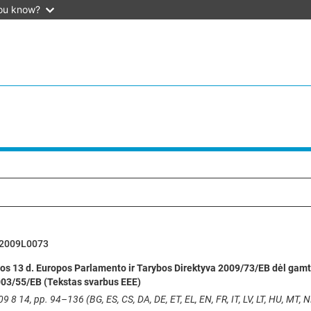
ou know?
2009L0073
os 13 d. Europos Parlamento ir Tarybos Direktyva 2009/73/EB dėl gamtin
003/55/EB (Tekstas svarbus EEE)
9 8 14, pp. 94–136 (BG, ES, CS, DA, DE, ET, EL, EN, FR, IT, LV, LT, HU, MT, NL