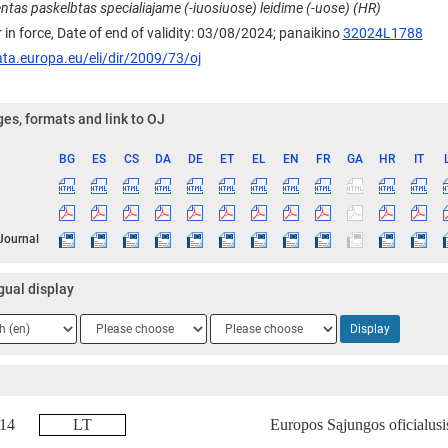
tas paskelbtas specialiajame (-iuosiuose) leidime (-uose) (HR)
 in force, Date of end of validity: 03/08/2024;
panaikino
32024L1788
ata.europa.eu/eli/dir/2009/73/oj
es, formats and link to OJ
BG
ES
CS
DA
DE
ET
EL
EN
FR
GA
HR
IT
ge
 Journal
gual display
ge
Language
Language
Display
2
3
8 14
LT
Europos Sąjungos oficialusis