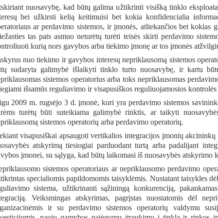
skiriant nuosavybę, kad būtų galima užtikrinti visišką tinklo eksplo
teresų bei užkirsti kelią keitimuisi bet kokia konfidencialia inform
eratoriaus ar perdavimo sistemos, ir įmonės, atliekančios bet kokias 
iežasties tas pats asmuo neturėtų turėti teisės skirti perdavimo sist
ntroliuoti kurią nors gavybos arba tiekimo įmonę ar tos įmonės atžvilgiu 
skyrus nuo tiekimo ir gavybos interesų nepriklausomą sistemos operator
tų sudaryta galimybė išlaikyti tinklo turto nuosavybę, ir kartu būt
priklausomas sistemos operatorius arba toks nepriklausomas perdavimo o
iegiami išsamūs reguliavimo ir visapusiškos reguliuojamosios kontrolė
igu 2009 m. rugsėjo 3 d. įmonė, kuri yra perdavimo sistemos savininkė
rėms turėtų būti suteikiama galimybė rinktis, ar taikyti nuosavybė
priklausomą sistemos operatorių arba perdavimo operatorių.
ekiant visapusiškai apsaugoti vertikalios integracijos įmonių akcininkų 
osavybės atskyrimą tiesiogiai parduodant turtą arba padalijant integ
vybos įmonei, su sąlyga, kad būtų laikomasi iš nuosavybės atskyrimo k
priklausomo sistemos operatoriaus ar nepriklausomo perdavimo opera
tikrintas specialiomis papildomomis taisyklėmis. Nustatant taisykles 
guliavimo sistema, užtikrinanti sąžiningą konkurenciją, pakankamas 
tegraciją. Veiksmingas atskyrimas, pagrįstas nuostatomis dėl nep
ganizacinėmis ir su perdavimo sistemos operatorių valdymu susi
vesticijomis, naujų gamybos pajėgumų įtraukimu į tinklą ir rinkos i