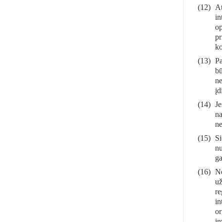
(12)
At
in
op
pr
ko
(13)
Pa
bū
ne
įd
(14)
Je
na
ne
(15)
Si
nu
ga
(16)
Ne
už
re
in
or
in