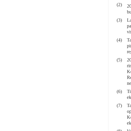
(2)
20
bu
(3)
La
pa
vi
(4)
Ta
pi
re
(5)
20
ri
Ko
Re
ne
(6)
Ti
ek
(7)
Ta
op
Ko
ek