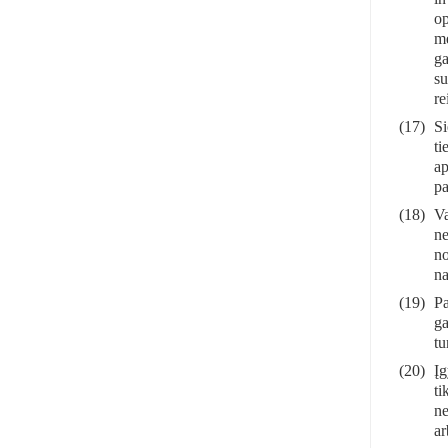
op
me
ga
su
re
(17)
Si
ti
ap
pa
(18)
Va
ne
no
na
(19)
Pa
ga
tu
(20)
Įg
ti
ne
ar