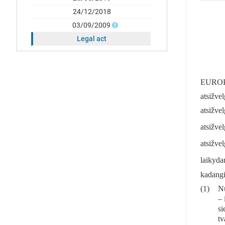
24/12/2018
03/09/2009
Legal act
EUROP
atsižvel
atsižve
atsižve
atsižve
laikyda
kadangi
(1)
Nu
– 
si
tv