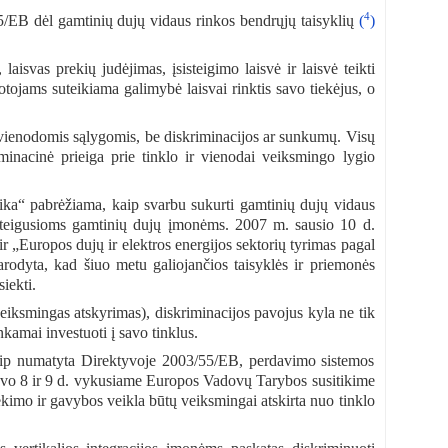
4
5/EB dėl gamtinių dujų vidaus rinkos bendrųjų taisyklių
(
)
, laisvas prekių judėjimas, įsisteigimo laisvė ir laisvė teikti
otojams suteikiama galimybė laisvai rinktis savo tiekėjus, o
 vienodomis sąlygomis, be diskriminacijos ar sunkumų. Visų
minacinė prieiga prie tinklo ir vienodai veiksmingo lygio
ka“ pabrėžiama, kaip svarbu sukurti gamtinių dujų vidaus
isteigusioms gamtinių dujų įmonėms. 2007 m. sausio 10 d.
 „Europos dujų ir elektros energijos sektorių tyrimas pagal
rodyta, kad šiuo metu galiojančios taisyklės ir priemonės
iekti.
eiksmingas atskyrimas), diskriminacijos pavojus kyla ne tik
nkamai investuoti į savo tinklus.
, kaip numatyta Direktyvoje 2003/55/EB, perdavimo sistemos
kovo 8 ir 9 d. vykusiame Europos Vadovų Tarybos susitikime
ekimo ir gavybos veikla būtų veiksmingai atskirta nuo tinklo