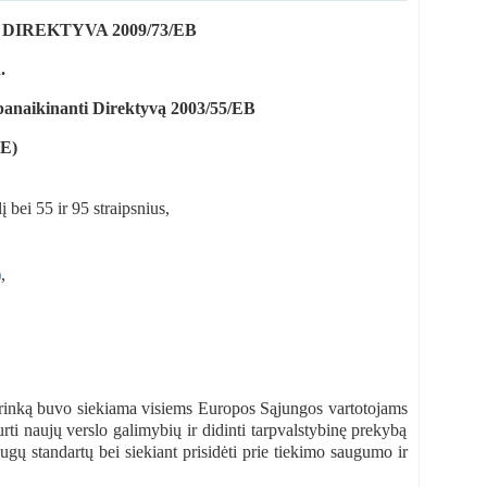
IREKTYVA 2009/73/EB
.
 panaikinanti Direktyvą 2003/55/EB
EE)
 bei 55 ir 95 straipsnius,
)
,
 rinką buvo siekiama visiems Europos Sąjungos vartotojams
kurti naujų verslo galimybių ir didinti tarpvalstybinę prekybą
gų standartų bei siekiant prisidėti prie tiekimo saugumo ir