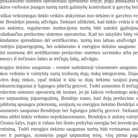
priklausomo sistemos operatoriaus sprendimo srityje, jeigu atitinkama va
skiros viešosios įstaigos turėtų turėti galimybę kontroliuoti ir gavybą be
siškai veiksmingas tinklo veiklos atskyrimas nuo tiekimo ir gavybos veik
 ne Bendrijos įmonių atžvilgiu. Siekiant užtikrinti, kad tinklo veikla i
tos atskirtos, reguliavimo institucijoms turėtų būti suteikti įgaliojim
silaikančius perdavimo sistemos operatorius. Kad tos taisyklės būtų vi
iimdamos sprendimus dėl sertifikavimo, turėtų kuo labiau atsižvelgti
ndrijos įsipareigojimų, bei solidarumo ir energijos tiekimo saugumo B
ikti nuomonę dėl sertifikavimo perdavimo sistemos savininko arba pe
menys iš trečiosios šalies ar trečiųjų šalių, atžvilgiu.
ergijos tiekimo saugumas – esminė sudedamoji visuomenės saugumo dal
nkos veikimu ir valstybių narių izoliuotų dujų rinkų integravimu. Dujas
viros dujų rinkos, ypač tinklai ir kita su dujų tiekimu susijusi į
nkurencingumui ir Sąjungos piliečių gerovei. Todėl asmenims iš trečiųjų 
rdavimo sistemos operatorių tik tuomet, jei jie laikosi veiksmingo at
vo tarptautinių įsipareigojimų, Bendrija mano, kad dujų perdavimo si
pildomų apsaugos priemonių, susijusių su energijos tiekimo Bendrijai s
suomenės saugumui Bendrijoje bei Sąjungos piliečių gerovei. Siekiant 
tina atlikti tinklo veikimo nepriklausomumo, Bendrijos ir atskirų vals
ečiosios šalys, lygio ir vidaus bei išorės prekybai energija bei investici
ertinimą. Todėl energijos tiekimo saugumas turėtų būti vertinamas atsi
ises ir pareigas, nustatytas pagal tarptautinę teisę, visų pirma paga