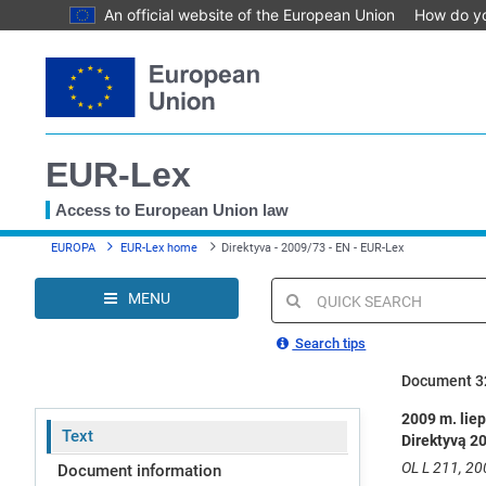
An official website of the European Union
How do y
Skip
to
main
content
EUR-Lex
Access to European Union law
You
EUROPA
EUR-Lex home
Direktyva - 2009/73 - EN - EUR-Lex
are
here
MENU
Quick
search
Search tips
Document 3
2009 m. liep
Text
Direktyvą 2
OL L 211, 200
Document information