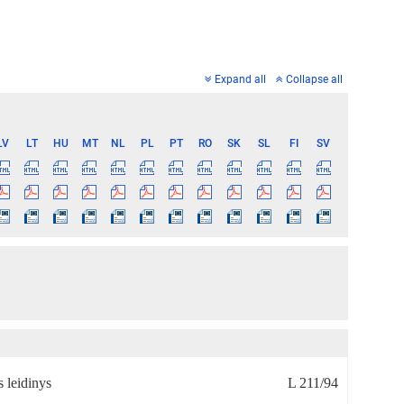
Expand all
Collapse all
LV
LT
HU
MT
NL
PL
PT
RO
SK
SL
FI
SV
 leidinys
L 211/94