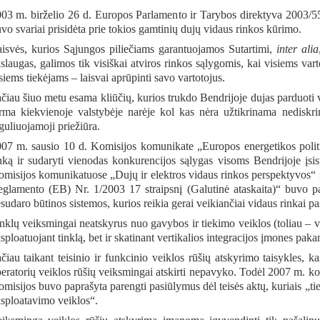
03 m. birželio 26 d. Europos Parlamento ir Tarybos direktyva 2003/5
vo svariai prisidėta prie tokios gamtinių dujų vidaus rinkos kūrimo.
isvės, kurios Sąjungos piliečiams garantuojamos Sutartimi,
inter alia
slaugas, galimos tik visiškai atviros rinkos sąlygomis, kai visiems vart
siems tiekėjams – laisvai aprūpinti savo vartotojus.
čiau šiuo metu esama kliūčių, kurios trukdo Bendrijoje dujas parduoti
rma kiekvienoje valstybėje narėje kol kas nėra užtikrinama nediskri
guliuojamoji priežiūra.
07 m. sausio 10 d. Komisijos komunikate „Europos energetikos politi
nką ir sudaryti vienodas konkurencijos sąlygas visoms Bendrijoje įs
misijos komunikatuose „Dujų ir elektros vidaus rinkos perspektyvos“ ir
glamento (EB) Nr. 1/2003 17 straipsnį (Galutinė ataskaita)“ buvo pa
sudaro būtinos sistemos, kurios reikia gerai veikiančiai vidaus rinkai pas
nklų veiksmingai neatskyrus nuo gavybos ir tiekimo veiklos (toliau – v
sploatuojant tinklą, bet ir skatinant vertikalios integracijos įmones paka
čiau taikant teisinio ir funkcinio veiklos rūšių atskyrimo taisykles
eratorių veiklos rūšių veiksmingai atskirti nepavyko. Todėl 2007 m. 
misijos buvo paprašyta parengti pasiūlymus dėl teisės aktų, kuriais „ti
sploatavimo veiklos“.