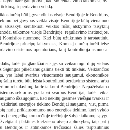
lstybė narė gali įrodyti, kad šio reikalavimo laikomasi, dvi
i tiekimą, ir perdavimo veiklą.
los turėtų būti įgyvendintas visoje Bendrijoje ir Bendrijos,
r tiekimo bei gavybos veikla visoje Bendrijoje būtų viena nuo
ai atsisakyti sertifikuoti veiklos rūšių atskyrimo taisyklių
enodai taikomos visoje Bendrijoje, reguliavimo institucijos,
 į Komisijos nuomonę. Kad būtų užtikrintas ir tarptautinių
endrijoje principų laikymasis, Komisija turėtų turėti teisę
rdavimo sistemos operatoriaus, kurį kontroliuoja asmuo ar
is, todėl jis glaudžiai susijęs su veiksmingu dujų vidaus
 Sąjungos piliečiams galima tiekti tik tinklais. Veikiančios
ranga, yra labai svarbūs visuomenės saugumui, ekonomikos
šalių turėtų būti leista kontroliuoti perdavimo sistemą arba
skyrimo reikalavimų, kurie taikomi Bendrijoje. Nepažeisdama
stemos sektorius yra labai svarbus Bendrijai, todėl reikia
augumo išsaugojimu, kad nekiltų grėsmės viešajai tvarkai ir
užtikrinti energijos tiekimo Bendrijai saugumą, visų pirma
tybių narių priklausomumo nuo energijos tiekimo, kurį vykdo
joms į energetiką konkrečioje trečiojoje šalyje taikomų sąlygų
žvelgiant į faktines kiekvieno atvejo aplinkybes, taip pat į
l Bendrijos ir atitinkamos trečiosios šalies tarptautinius