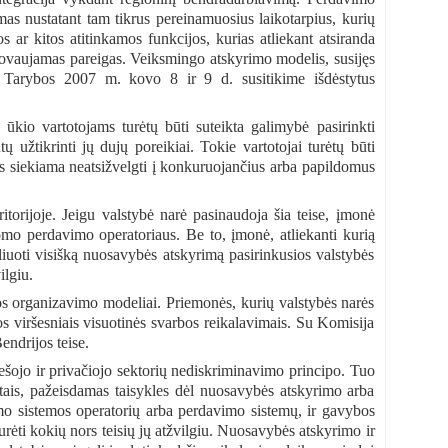
mas nustatant tam tikrus pereinamuosius laikotarpius, kurių
 ar kitos atitinkamos funkcijos, kurias atliekant atsiranda
dovaujamas pareigas. Veiksmingo atskyrimo modelis, susijęs
 Tarybos 2007 m. kovo 8 ir 9 d. susitikime išdėstytus
ūkio vartotojams turėtų būti suteikta galimybė pasirinkti
tų užtikrinti jų dujų poreikiai. Tokie vartotojai turėtų būti
ias siekiama neatsižvelgti į konkuruojančius arba papildomus
ritorijoje. Jeigu valstybė narė pasinaudoja šia teise, įmonė
somo perdavimo operatoriaus. Be to, įmonė, atliekanti kurią
oliuoti visišką nuosavybės atskyrimą pasirinkusios valstybės
ilgiu.
kos organizavimo modeliai. Priemonės, kurių valstybės narės
os viršesniais visuotinės svarbos reikalavimais. Su Komisija
ndrijos teise.
ešojo ir privačiojo sektorių nediskriminavimo principo. Tuo
kitais, pažeisdamas taisykles dėl nuosavybės atskyrimo arba
mo sistemos operatorių arba perdavimo sistemų, ir gavybos
rėti kokių nors teisių jų atžvilgiu. Nuosavybės atskyrimo ir