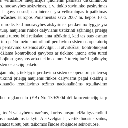
 vertikalios integracijos įmonėms paskatas diskriminuoti
nės, nuosavybės atskyrimas, t. y. tinklo savininko paskyrimas
ir gavyba susijusių interesų yra veiksmingas ir patikimas
 priežasties Europos Parlamentas savo 2007 m. liepos 10 d.
nurodė, kad nuosavybės atskyrimas perdavimo lygyje yra
ktūrą, naujiems rinkos dalyviams užtikrinti sąžiningą prieigą
arių turėtų būti reikalaujama užtikrinti, kad tas pats asmuo
r tuo pačiu metu kontroliuoti perdavimo sistemos operatorių
 perdavimo sistemos atžvilgiu. Ir atvirkščiai, kontroliuojant
džiama kontroliuoti gavybos ar tiekimo įmonę arba turėti
ribojimų gavybos arba tiekimo įmonė turėtų turėti galimybę
stemos akcijų paketo.
gamintojų, tiekėjų ir perdavimo sistemos operatorių interesų
žtikrinti prieigą naujiems rinkos dalyviams pagal skaidrų ir
kinančio reguliavimo režimo nacionalinėms reguliavimo
ybos reglamento (EB) Nr. 139/2004 dėl koncentracijų tarp
s, todėl valstybėms narėms, kurios nusprendžia įgyvendinti
nuostatoms taikyti. Atsižvelgiant į vertikaliuosius saitus,
ostatos turėtų būti taikomos šiuose abiejuose sektoriuose.