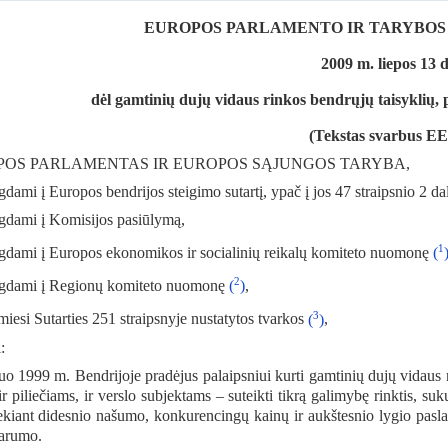
EUROPOS PARLAMENTO IR TARYBOS D
2009 m. liepos 13 d
dėl gamtinių dujų vidaus rinkos bendrųjų taisyklių,
(Tekstas svarbus E
OS PARLAMENTAS IR EUROPOS SĄJUNGOS TARYBA,
gdami į Europos bendrijos steigimo sutartį, ypač į jos 47 straipsnio 2 dalį
lgdami į Komisijos pasiūlymą,
1
lgdami į Europos ekonomikos ir socialinių reikalų komiteto nuomonę
(
2
lgdami į Regionų komiteto nuomonę
(
)
,
3
miesi Sutarties 251 straipsnyje nustatytos tvarkos
(
)
,
:
o 1999 m. Bendrijoje pradėjus palaipsniui kurti gamtinių dujų vidaus
ir piliečiams, ir verslo subjektams – suteikti tikrą galimybę rinktis, su
ekiant didesnio našumo, konkurencingų kainų ir aukštesnio lygio paslau
arumo.