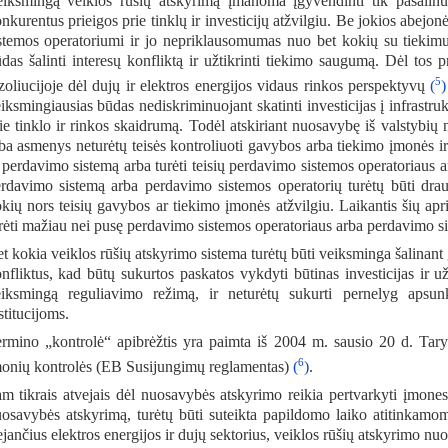
iksmingą veiklos rūšių atskyrimą įmanoma įgyvendinti tik pašalinus
nkurentus prieigos prie tinklų ir investicijų atžvilgiu. Be jokios abejo
stemos operatoriumi ir jo nepriklausomumas nuo bet kokių su tiekimu 
das šalinti interesų konfliktą ir užtikrinti tiekimo saugumą. Dėl tos
5
zoliucijoje dėl dujų ir elektros energijos vidaus rinkos perspektyvų
(
)
iksmingiausias būdas nediskriminuojant skatinti investicijas į infrastru
ie tinklo ir rinkos skaidrumą. Todėl atskiriant nuosavybę iš valstybių n
ba asmenys neturėtų teisės kontroliuoti gavybos arba tiekimo įmonės i
 perdavimo sistemą arba turėti teisių perdavimo sistemos operatoriaus ar
rdavimo sistemą arba perdavimo sistemos operatorių turėtų būti drau
kių nors teisių gavybos ar tiekimo įmonės atžvilgiu. Laikantis šių ap
rėti mažiau nei pusę perdavimo sistemos operatoriaus arba perdavimo si
t kokia veiklos rūšių atskyrimo sistema turėtų būti veiksminga šalinant 
nfliktus, kad būtų sukurtos paskatos vykdyti būtinas investicijas ir u
iksmingą reguliavimo režimą, ir neturėtų sukurti pernelyg apsun
stitucijoms.
rmino „kontrolė“ apibrėžtis yra paimta iš 2004 m. sausio 20 d. Tar
6
onių kontrolės (EB Susijungimų reglamentas)
(
)
.
m tikrais atvejais dėl nuosavybės atskyrimo reikia pertvarkyti įmone
osavybės atskyrimą, turėtų būti suteikta papildomo laiko atitinkamoms 
ejančius elektros energijos ir dujų sektorius, veiklos rūšių atskyrimo nu