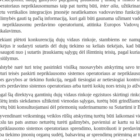
eratoriaus nepriklausomumas taip pat turėtų būti,
inter alia
, užtikrina
tu vertikalios integracijos įmonėje neatliekamos vadovavimo funkcijos
limybės gauti tą pačią informaciją, kuri gali būti gaunama užimant va
 nepriklausomu perdavimo operatoriumi, atitinka Europos Vadovų
ikalavimus.
ekiant plėtoti konkurenciją dujų vidaus rinkoje, stambiems ne namų 
ekėjus ir sudaryti sutartis dėl dujų tiekimo su keliais tiekėjais, kad bū
saugoti nuo į sutartis įtraukiamų sąlygų dėl išimtinių teisių, pagal kur
siūlymus.
lstybė narė turi teisę pasirinkti visišką nuosavybės atskyrimą savo te
turi teisės paskirti nepriklausomo sistemos operatoriaus ar nepriklau
rs gavybos ar tiekimo funkciją, negali tiesiogiai ar netiesiogiai kontr
rės perdavimo sistemos operatoriaus arba turėti kokių nors teisių jo atžv
gal šią direktyvą gamtinių dujų vidaus rinkoje egzistuos skirtingi rin
lėtų imtis siekdamos užtikrinti vienodas sąlygas, turėtų būti grindžiam
rėtų būti konsultuojamasi dėl priemonių suderinamumo su Sutartimi ir Be
yvendinant veiksmingą veiklos rūšių atskyrimą turėtų būti laikomasi vi
kslu tas pats asmuo neturėtų turėti galimybės, pavieniui ar kartu su 
priklausomo sistemos operatoriaus sprendimo, kontroliuoti ir perdavi
ba tiekimo įmonių organų sudėtį, balsavimą ar sprendimų priėmimą ar tu