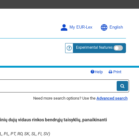
My EUR-Lex
English
Experimental features
<a href="https://eur-lex.europa.eu/
Help
Print
Need more search options? Use the
Advanced search
ių dujų vidaus rinkos bendrųjų taisyklių, panaikinanti
, PL, PT, RO, SK, SL, FI, SV)