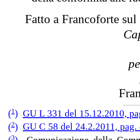
Fatto a Francoforte su
Cap
pe
Fra
1
(
)
GU L 331 del 15.12.2010, pa
2
(
)
GU C 58 del 24.2.2011, pag.
3
(
)
Comunicazione della Commi