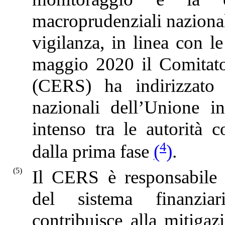
macroprudenziali nazionali 
vigilanza, in linea con l
maggio 2020 il Comitato 
(CERS) ha indirizzato u
nazionali dell’Unione i
intenso tra le autorità c
4
dalla prima fase
(
)
.
(5)
Il CERS è responsabile 
del sistema finanziar
contribuisce alla mitigaz