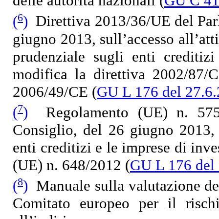
delle autorità nazionali (
GU C 41 
6
(
)
Direttiva 2013/36/UE del Parl
giugno 2013, sull’accesso all’attiv
prudenziale sugli enti creditiz
modifica la direttiva 2002/87/
2006/49/CE (
GU L 176 del 27.6.
7
(
)
Regolamento (UE) n. 575/
Consiglio, del 26 giugno 2013, r
enti creditizi e le imprese di in
(UE) n. 648/2012 (
GU L 176 del 
8
(
)
Manuale sulla valutazione del
Comitato europeo per il rischi