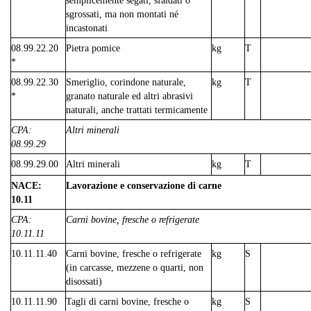
sgrossati, ma non montati né
incastonati
08.99.22.20
Pietra pomice
kg
T
*
08.99.22.30
Smeriglio, corindone naturale,
kg
T
*
granato naturale ed altri abrasivi
naturali, anche trattati termicamente
CPA:
Altri minerali
08.99.29
08.99.29.00
Altri minerali
kg
T
NACE:
Lavorazione e conservazione di carne
10.11
CPA:
Carni bovine, fresche o refrigerate
10.11.11
10.11.11.40
Carni bovine, fresche o refrigerate
kg
S
(in carcasse, mezzene o quarti, non
disossati)
10.11.11.90
Tagli di carni bovine, fresche o
kg
S