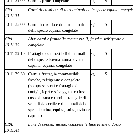
10.11.34.00
Carni caprine, congelate
kg
S
CPA:
Carni di cavallo e di altri animali della specie equina, congel
10.11.35
10.11.35.00
Carni di cavallo e di altri animali
kg
S
della specie equina, congelate
CPA:
Altre carni e frattaglie commestibili, fresche, refrigerate e
10.11.39
congelate
10.11.39.10
Frattaglie commestibili di animali
kg
S
delle specie bovina, suina, ovina,
caprina, equina, congelate
10.11.39.30
Carni e frattaglie commestibili,
kg
S
fresche, refrigerate o congelate
(comprese carni e frattaglie di
conigli, lepri e selvaggina; escluse
cosce di rana e carni e frattaglie di
volatili da cortile e di animali delle
specie bovina, equina, suina, ovina e
caprina)
CPA:
Lane di concia, sucide, comprese le lane lavate a dosso
10.11.41