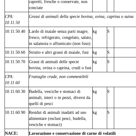
capretti, fresche o conservate, non
conciate
CPA:
Grassi di animali della specie bovina, ovina, caprina o suina
10.11.50
10.11.50.40
Lardo di maiale senza parti magre,
kg
S
fresco, refrigerato, congelato, salato,
in salamoia o affumicato (non fuso)
10.11.50.60
Strutto e altri grassi di maiale, fusi
kg
S
10.11.50.70
Grassi di animali delle specie
kg
S
bovina, ovina o caprina, crudi o fusi
CPA:
Frattaglie crude, non commestibili
10.11.60
10.11.60.30
Budella, vesciche e stomaci di
kg
S
animali, interi o in pezzi, diversi da
quelli di pesci
10.11.60.90
Residui di animali inadatti ad uso
kg
S
alimentare (esclusi pesci, budella,
vesciche e stomaci)
NACE:
Lavorazione e conservazione di carne di volatili