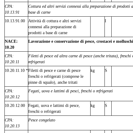
CPA:
Cottura ed altri servizi connessi alla preparazione di prodotti 
10.13.91
base di carne
10.13.91.00
Attività di cottura e altri servizi
I
connessi alla preparazione di
prodotti a base di carne
NACE:
Lavorazione e conservazione di pesce, crostacei e mollusch
10.20
CPA:
Filetti di pesce ed altra carne di pesce (anche tritata), freschi 
10.20.11
refrigerati
10.20.11.10 *
Filetti di pesce e carne di pesce
kg
S
freschi o refrigerati (comprese le
pinne di squalo), anche tritati
CPA:
Fegati, uova e lattimi di pesci, freschi o refrigerati
10.20.12
10.20.12.00
Fegati, uova e lattimi di pesce,
kg
S
freschi o refrigerati
CPA:
Pesce congelato
10.20.13