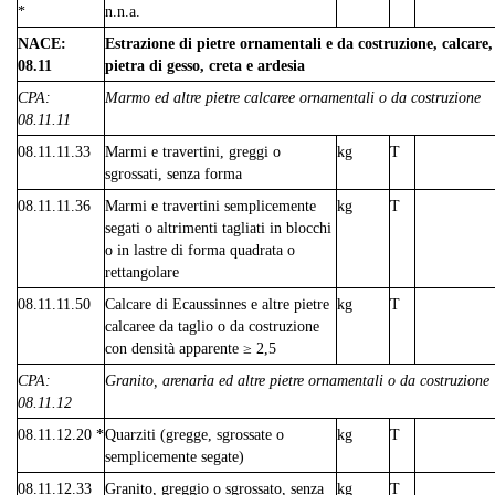
*
n.n.a.
NACE:
Estrazione di pietre ornamentali e da costruzione, calcare,
08.11
pietra di gesso, creta e ardesia
CPA:
Marmo ed altre pietre calcaree ornamentali o da costruzione
08.11.11
08.11.11.33
Marmi e travertini, greggi o
kg
T
sgrossati, senza forma
08.11.11.36
Marmi e travertini semplicemente
kg
T
segati o altrimenti tagliati in blocchi
o in lastre di forma quadrata o
rettangolare
08.11.11.50
Calcare di Ecaussinnes e altre pietre
kg
T
calcaree da taglio o da costruzione
con densità apparente ≥ 2,5
CPA:
Granito, arenaria ed altre pietre ornamentali o da costruzione
08.11.12
08.11.12.20 *
Quarziti (gregge, sgrossate o
kg
T
semplicemente segate)
08.11.12.33
Granito, greggio o sgrossato, senza
kg
T