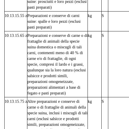
suine: prosciutti e loro pezzi (esclusi
pasti preparati)
10.13.15.55 z
Preparazioni e conserve di carni
kg
S
suine: spalle e loro pezzi (esclusi
pasti preparati)
10.13.15.65 z
Preparazioni e conserve di carne o di
kg
S
frattaglie di animali della specie
suina domestica o miscugli di tali
carni, contenenti meno di 40 % di
carne e/o di frattaglie, di ogni
specie, compresi il lardo e i grassi,
qualunque sia la loro natura (esclusi
salsicce e prodotti simili,
preparazioni omogeneizzate,
preparazioni alimentari a base di
fegato e pasti preparati)
10.13.15.75 z
Altre preparazioni e conserve di
kg
S
carne o di frattaglie di animali della
specie suina, inclusi i miscugli di tali
carni (esclusi salsicce e prodotti
simili, preparazioni omogeneizzate,