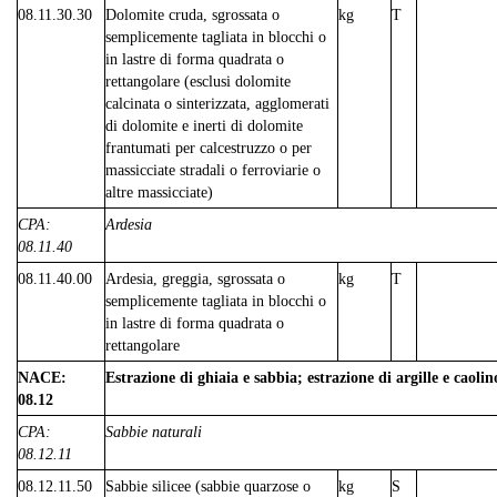
08.11.30.30
Dolomite cruda, sgrossata o
kg
T
semplicemente tagliata in blocchi o
in lastre di forma quadrata o
rettangolare (esclusi dolomite
calcinata o sinterizzata, agglomerati
di dolomite e inerti di dolomite
frantumati per calcestruzzo o per
massicciate stradali o ferroviarie o
altre massicciate)
CPA:
Ardesia
08.11.40
08.11.40.00
Ardesia, greggia, sgrossata o
kg
T
semplicemente tagliata in blocchi o
in lastre di forma quadrata o
rettangolare
NACE:
Estrazione di ghiaia e sabbia; estrazione di argille e caolin
08.12
CPA:
Sabbie naturali
08.12.11
08.12.11.50
Sabbie silicee (sabbie quarzose o
kg
S