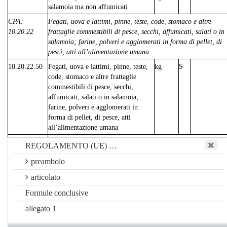
salamoia ma non affumicati
CPA:
Fegati, uova e lattimi, pinne, teste, code, stomaco e altre
10.20.22
frattaglie commestibili di pesce, secchi, affumicati, salati o in
salamoia; farine, polveri e agglomerati in forma di pellet, di
pesci, atti all’alimentazione umana
10.20.22.50
Fegati, uova e lattimi, pinne, teste,
kg
S
code, stomaco e altre frattaglie
commestibili di pesce, secchi,
affumicati, salati o in salamoia;
farine, polveri e agglomerati in
forma di pellet, di pesce, atti
all’alimentazione umana
CPA:
Pesce secco (anche salato o in salamoia)
REGOLAMENTO (UE) …
10.20.23
preambolo
10.20.23.50
Pesci secchi (anche salati); pesci
kg
S
salati, ma non secchi; pesci in
articolato
salamoia (esclusi filetti, pesci
Formule conclusive
affumicati, teste, code e stomaco di
pesci)
allegato 1
CPA:
Pesce, anche in filetti, affumicato