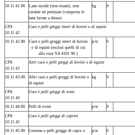
10.11.41.00
Lane sucide (non tosate), non
kg
S
cardate né pettinate (comprese le
lane lavate a dosso)
CPA:
Cuoi e pelli greggi interi di bovini o di equini
10.11.42
10.11.42.00
Cuoi e pelli greggi interi di bovini
p/st
S
o di equini (esclusi quelli di cui
alla voce SA 4101 90 )
CPA:
Altri cuoi e pelli greggi di bovini o di equini
10.11.43
10.11.43.00
Altri cuoi e pelli greggi di bovini o
kg
S
di equini
CPA:
Cuoi e pelli greggi di ovini
10.11.44
10.11.44.00
Pelli di ovini
p/st
S
CPA:
Cuoi e pelli greggi di caprini
10.11.45
10.11.45.00
Cotenne e pelli gregge di capre o
p/st
S