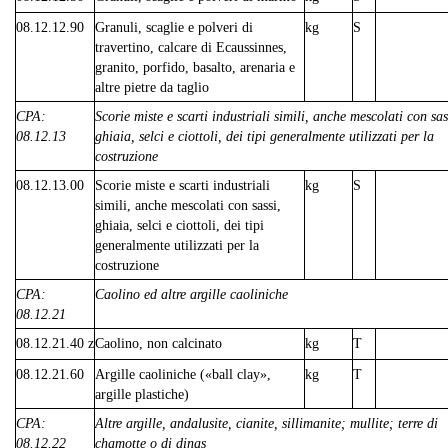
08.12.12.90
Granuli, scaglie e polveri di
kg
S
travertino, calcare di Ecaussinnes,
granito, porfido, basalto, arenaria e
altre pietre da taglio
CPA:
Scorie miste e scarti industriali simili, anche mescolati con sas
08.12.13
ghiaia, selci e ciottoli, dei tipi generalmente utilizzati per la
costruzione
08.12.13.00
Scorie miste e scarti industriali
kg
S
simili, anche mescolati con sassi,
ghiaia, selci e ciottoli, dei tipi
generalmente utilizzati per la
costruzione
CPA:
Caolino ed altre argille caoliniche
08.12.21
08.12.21.40 z
Caolino, non calcinato
kg
T
08.12.21.60
Argille caoliniche («ball clay»,
kg
T
argille plastiche)
CPA:
Altre argille, andalusite, cianite, sillimanite; mullite; terre di
08.12.22
chamotte o di dinas