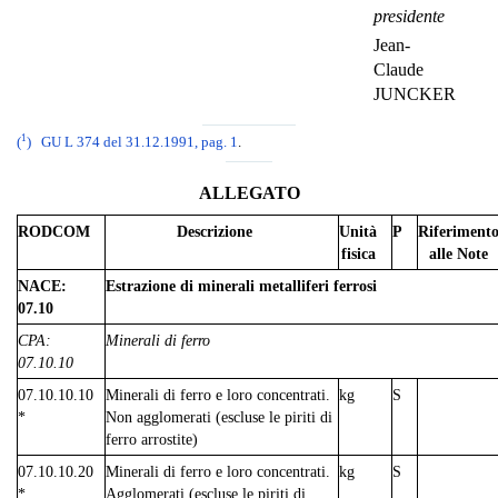
presidente
Jean-
Claude
JUNCKER
1
(
)
GU L 374 del 31.12.1991, pag. 1
.
ALLEGATO
RODCOM
Descrizione
Unità
P
Riferiment
fisica
alle Note
NACE:
Estrazione di minerali metalliferi ferrosi
07.10
CPA:
Minerali di ferro
07.10.10
07.10.10.10
Minerali di ferro e loro concentrati.
kg
S
*
Non agglomerati (escluse le piriti di
ferro arrostite)
07.10.10.20
Minerali di ferro e loro concentrati.
kg
S
*
Agglomerati (escluse le piriti di