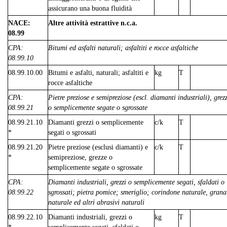
assicurano una buona fluidità
NACE:
Altre attività estrattive n.c.a.
08.99
CPA:
Bitumi ed asfalti naturali; asfaltiti e rocce asfaltiche
08.99.10
08.99.10.00
Bitumi e asfalti, naturali; asfaltiti e
kg
T
rocce asfaltiche
CPA:
Pietre preziose e semipreziose (escl. diamanti industriali), grez
08.99.21
o semplicemente segate o sgrossate
08.99.21.10
Diamanti grezzi o semplicemente
c/k
T
*
segati o sgrossati
08.99.21.20
Pietre preziose (esclusi diamanti) e
c/k
T
*
semipreziose, grezze o
semplicemente segate o sgrossate
CPA:
Diamanti industriali, grezzi o semplicemente segati, sfaldati o
08.99.22
sgrossati; pietra pomice; smeriglio; corindone naturale, grana
naturale ed altri abrasivi naturali
08.99.22.10
Diamanti industriali, grezzi o
kg
T
*
semplicemente segati, sfaldati o