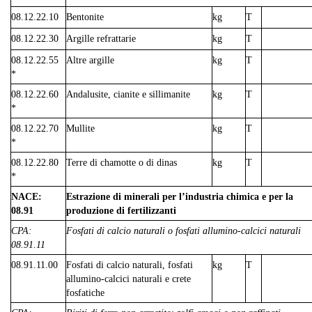
08.12.22.10
Bentonite
kg
T
08.12.22.30
Argille refrattarie
kg
T
08.12.22.55
Altre argille
kg
T
*
08.12.22.60
Andalusite, cianite e sillimanite
kg
T
*
08.12.22.70
Mullite
kg
T
*
08.12.22.80
Terre di chamotte o di dinas
kg
T
*
NACE:
Estrazione di minerali per l’industria chimica e per la
08.91
produzione di fertilizzanti
CPA:
Fosfati di calcio naturali o fosfati allumino-calcici naturali
08.91.11
08.91.11.00
Fosfati di calcio naturali, fosfati
kg
T
allumino-calcici naturali e crete
fosfatiche