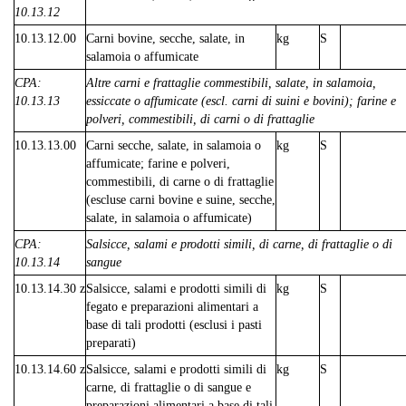
10.13.12
10.13.12.00
Carni bovine, secche, salate, in
kg
S
salamoia o affumicate
CPA:
Altre carni e frattaglie commestibili, salate, in salamoia,
10.13.13
essiccate o affumicate (escl. carni di suini e bovini); farine e
polveri, commestibili, di carni o di frattaglie
10.13.13.00
Carni secche, salate, in salamoia o
kg
S
affumicate; farine e polveri,
commestibili, di carne o di frattaglie
(escluse carni bovine e suine, secche,
salate, in salamoia o affumicate)
CPA:
Salsicce, salami e prodotti simili, di carne, di frattaglie o di
10.13.14
sangue
10.13.14.30 z
Salsicce, salami e prodotti simili di
kg
S
fegato e preparazioni alimentari a
base di tali prodotti (esclusi i pasti
preparati)
10.13.14.60 z
Salsicce, salami e prodotti simili di
kg
S
carne, di frattaglie o di sangue e
preparazioni alimentari a base di tali