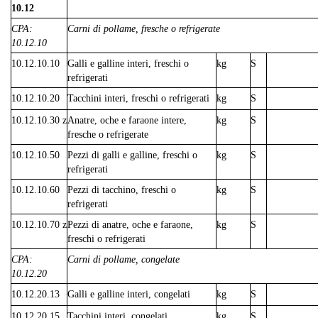
10.12
CPA:
Carni di pollame, fresche o refrigerate
10.12.10
10.12.10.10
Galli e galline interi, freschi o
kg
S
refrigerati
10.12.10.20
Tacchini interi, freschi o refrigerati
kg
S
10.12.10.30 z
Anatre, oche e faraone intere,
kg
S
fresche o refrigerate
10.12.10.50
Pezzi di galli e galline, freschi o
kg
S
refrigerati
10.12.10.60
Pezzi di tacchino, freschi o
kg
S
refrigerati
10.12.10.70 z
Pezzi di anatre, oche e faraone,
kg
S
freschi o refrigerati
CPA:
Carni di pollame, congelate
10.12.20
10.12.20.13
Galli e galline interi, congelati
kg
S
10.12.20.15
Tacchini interi, congelati
kg
S