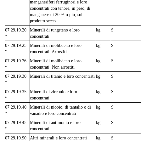
manganesiferi ferruginosi e loro
concentrati con tenore, in peso, di
manganese di 20 % o più, sul
prodotto secco
07.29.19.20
Minerali di tungsteno e loro
kg
S
*
concentrati
07.29.19.25
Minerali di molibdeno e loro
kg
S
*
concentrati. Arrostiti
07.29.19.26
Minerali di molibdeno e loro
kg
S
*
concentrati. Non arrostiti
07.29.19.30
Minerali di titanio e loro concentrati
kg
S
*
07.29.19.35
Minerali di zirconio e loro
kg
S
*
concentrati
07.29.19.40
Minerali di niobio, di tantalio o di
kg
S
*
vanadio e loro concentrati
07.29.19.45
Minerali di antimonio e loro
kg
S
*
concentrati
07.29.19.90
Altri minerali e loro concentrati
kg
S