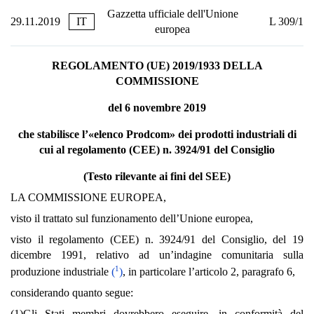
Gazzetta ufficiale dell'Unione
29.11.2019
IT
L 309/1
europea
REGOLAMENTO (UE) 2019/1933 DELLA
COMMISSIONE
del 6 novembre 2019
che stabilisce l’«elenco Prodcom» dei prodotti industriali di
cui al regolamento (CEE) n. 3924/91 del Consiglio
(Testo rilevante ai fini del SEE)
LA COMMISSIONE EUROPEA,
visto il trattato sul funzionamento dell’Unione europea,
visto il regolamento (CEE) n. 3924/91 del Consiglio, del 19
dicembre 1991, relativo ad un’indagine comunitaria sulla
1
produzione industriale
(
)
, in particolare l’articolo 2, paragrafo 6,
considerando quanto segue:
(1)
Gli Stati membri dovrebbero eseguire, in conformità del