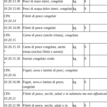
10.20.13.30
Pesci di mare interi, congelati
kg
S
10.20.13.60
Pesci di acqua dolce interi, congelati
kg
S
CPA:
Filetti di pesce congelati
10.20.14
10.20.14.00
Filetti di pesce congelati
kg
S
CPA:
Carne di pesce (anche tritata), congelata
10.20.15
10.20.15.10
Carne di pesce congelata, anche
kg
S
*
tritata (esclusi filetti e surimi)
10.20.15.20
Surimi congelato crudo
kg
S
*
CPA:
Fegati, uova e lattimi di pesci, congelati
10.20.16
10.20.16.00
Fegati, uova e lattimi di pesce,
kg
S
congelati
CPA:
Filetti di pesce, secchi, salati o in salamoia ma non affumicati
10.20.21
10.20.21.00
Filetti di pesce, secchi, salati o in
kg
S