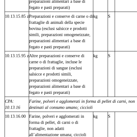
preparazioni alimentari a base di
fegato e pasti preparati)
10.13.15.85 z
Preparazioni e conserve di carne o di
kg
S
frattaglie di animali della specie
bovina (esclusi salsicce e prodotti
simili, preparazioni omogeneizzate,
preparazioni alimentari a base di
fegato e pasti preparati)
10.13.15.95 z
Altre preparazioni e conserve di
kg
S
carne o di frattaglie, incluse le
preparazioni di sangue (esclusi
salsicce e prodotti simili,
preparazioni omogeneizzate,
preparazioni alimentari a base di
fegato e pasti preparati)
CPA:
Farine, polveri e agglomerati in forma di pellet di carni, non
10.13.16
destinati al consumo umano; ciccioli
10.13.16.00
Farine, polveri e agglomerati in
kg
S
forma di pellet, di carni o di
frattaglie, non adatti
all’alimentazione umana; ciccioli