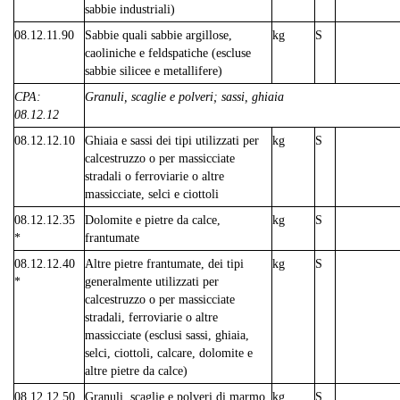
sabbie industriali)
08.12.11.90
Sabbie quali sabbie argillose,
kg
S
caoliniche e feldspatiche (escluse
sabbie silicee e metallifere)
CPA:
Granuli, scaglie e polveri; sassi, ghiaia
08.12.12
08.12.12.10
Ghiaia e sassi dei tipi utilizzati per
kg
S
calcestruzzo o per massicciate
stradali o ferroviarie o altre
massicciate, selci e ciottoli
08.12.12.35
Dolomite e pietre da calce,
kg
S
*
frantumate
08.12.12.40
Altre pietre frantumate, dei tipi
kg
S
*
generalmente utilizzati per
calcestruzzo o per massicciate
stradali, ferroviarie o altre
massicciate (esclusi sassi, ghiaia,
selci, ciottoli, calcare, dolomite e
altre pietre da calce)
08.12.12.50
Granuli, scaglie e polveri di marmo
kg
S