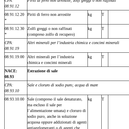
CPA:
Piriti di ferro non arrostite; zolfi greggi o non raffinati
08.91.12
08.91.12.20
Piriti di ferro non arrostite
kg
T
*
08.91.12.30
Zolfi greggi o non raffinati
kg
T
*
(compreso zolfo di recupero)
CPA:
Altri minerali per l’industria chimica e concimi minerali
08.91.19
08.91.19.00
Altri minerali per l’industria
kg
T
chimica e concimi minerali
NACE:
Estrazione di sale
08.93
CPA:
Sale e cloruro di sodio puro; acqua di mare
08.93.10
08.93.10.00
Sale (compreso il sale denaturato,
kg
T
ma escluso il sale per
l’alimentazione umana) e cloruro di
sodio puro, anche in soluzione
acquosa oppure addizionati di agenti
antiagglomeranti o di agenti che