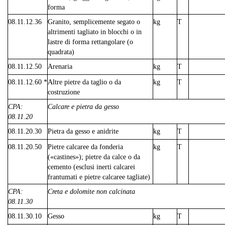
forma
08.11.12.36
Granito, semplicemente segato o
kg
T
altrimenti tagliato in blocchi o in
lastre di forma rettangolare (o
quadrata)
08.11.12.50
Arenaria
kg
T
08.11.12.60 *
Altre pietre da taglio o da
kg
T
costruzione
CPA:
Calcare e pietra da gesso
08.11.20
08.11.20.30
Pietra da gesso e anidrite
kg
T
08.11.20.50
Pietre calcaree da fonderia
kg
T
(«castines»); pietre da calce o da
cemento (esclusi inerti calcarei
frantumati e pietre calcaree tagliate)
CPA:
Creta e dolomite non calcinata
08.11.30
08.11.30.10
Gesso
kg
T