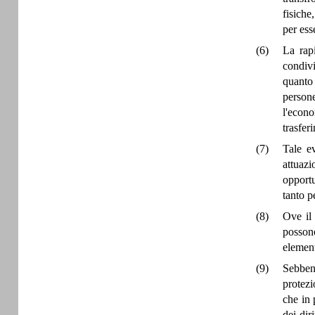
fisiche
per ess
(6)
La rapi
condivi
quanto 
person
l'econo
trasfer
(7)
Tale e
attuazi
opportu
tanto p
(8)
Ove il 
possono
element
(9)
Sebbene
protezi
che in 
dei dir