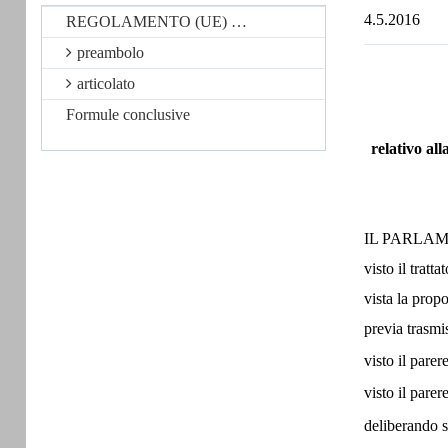
4.5.2016
REGOLAMENTO (UE) …
preambolo
articolato
Formule conclusive
relativo all
IL PARLAM
visto il tratt
vista la prop
previa trasmis
visto il pare
visto il pare
deliberando s