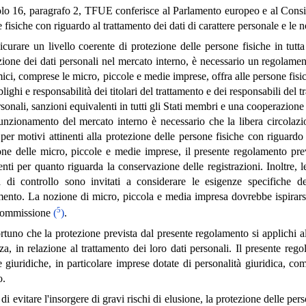
olo 16, paragrafo 2, TFUE conferisce al Parlamento europeo e al Consigl
 fisiche con riguardo al trattamento dei dati di carattere personale e le no
icurare un livello coerente di protezione delle persone fisiche in tutt
zione dei dati personali nel mercato interno, è necessario un regolament
ci, comprese le micro, piccole e medie imprese, offra alle persone fisiche
blighi e responsabilità dei titolari del trattamento e dei responsabili del
rsonali, sanzioni equivalenti in tutti gli Stati membri e una cooperazione e
nzionamento del mercato interno è necessario che la libera circolazion
 per motivi attinenti alla protezione delle persone fisiche con riguardo 
ione delle micro, piccole e medie imprese, il presente regolamento p
nti per quanto riguarda la conservazione delle registrazioni. Inoltre, le
tà di controllo sono invitati a considerare le esigenze specifiche d
ento. La nozione di micro, piccola e media impresa dovrebbe ispirarsi
5
Commissione
(
)
.
tuno che la protezione prevista dal presente regolamento si applichi al
za, in relazione al trattamento dei loro dati personali. Il presente rego
 giuridiche, in particolare imprese dotate di personalità giuridica, co
o.
 di evitare l'insorgere di gravi rischi di elusione, la protezione delle pe