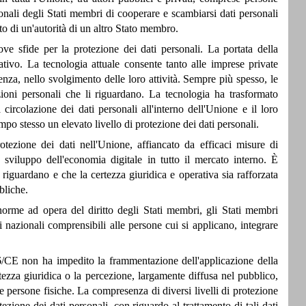
ionali degli Stati membri di cooperare e scambiarsi dati personali
to di un'autorità di un altro Stato membro.
ve sfide per la protezione dei dati personali. La portata della
ativo. La tecnologia attuale consente tanto alle imprese private
enza, nello svolgimento delle loro attività. Sempre più spesso, le
ioni personali che li riguardano. La tecnologia ha trasformato
 circolazione dei dati personali all'interno dell'Unione e il loro
mpo stesso un elevato livello di protezione dei dati personali.
tezione dei dati nell'Unione, affiancato da efficaci misure di
o sviluppo dell'economia digitale in tutto il mercato interno. È
 riguardano e che la certezza giuridica e operativa sia rafforzata
bliche.
norme ad opera del diritto degli Stati membri, gli Stati membri
 nazionali comprensibili alle persone cui si applicano, integrare
/46/CE non ha impedito la frammentazione dell'applicazione della
rtezza giuridica o la percezione, largamente diffusa nel pubblico,
e persone fisiche. La compresenza di diversi livelli di protezione
rotezione dei dati personali, con riguardo al trattamento di tali dati