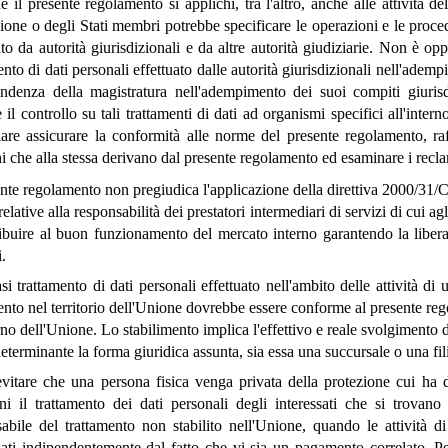
 il presente regolamento si applichi, tra l'altro, anche alle attività delle
ione o degli Stati membri potrebbe specificare le operazioni e le proced
ato da autorità giurisdizionali e da altre autorità giudiziarie. Non è op
ento di dati personali effettuato dalle autorità giurisdizionali nell'ademp
pendenza della magistratura nell'adempimento dei suoi compiti giuris
e il controllo su tali trattamenti di dati ad organismi specifici all'int
lare assicurare la conformità alle norme del presente regolamento, ra
i che alla stessa derivano dal presente regolamento ed esaminare i reclami
ente regolamento non pregiudica l'applicazione della direttiva 2000/31
elative alla responsabilità dei prestatori intermediari di servizi di cui ag
ibuire al buon funzionamento del mercato interno garantendo la libera c
.
si trattamento di dati personali effettuato nell'ambito delle attività di
ento nel territorio dell'Unione dovrebbe essere conforme al presente re
erno dell'Unione. Lo stabilimento implica l'effettivo e reale svolgimento d
eterminante la forma giuridica assunta, sia essa una succursale o una fili
vitare che una persona fisica venga privata della protezione cui ha d
ini il trattamento dei dati personali degli interessati che si trovan
abile del trattamento non stabilito nell'Unione, quando le attività di
sati indipendentemente dal fatto che vi sia un pagamento correlato. Per