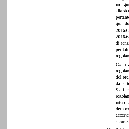
indagin
alla si
pertant
quando 
2016/6
2016/68
di sanz
per tal
regola
Con rig
regolam
del pre
da part
Stati 
regolam
intese 
democr
accerta
sicurez