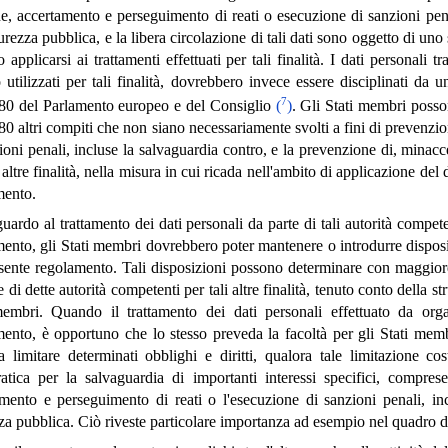
e, accertamento e perseguimento di reati o esecuzione di sanzioni pena
curezza pubblica, e la libera circolazione di tali dati sono oggetto di u
o applicarsi ai trattamenti effettuati per tali finalità. I dati personali 
utilizzati per tali finalità, dovrebbero invece essere disciplinati da 
7
80 del Parlamento europeo e del Consiglio
(
)
. Gli Stati membri posson
0 altri compiti che non siano necessariamente svolti a fini di prevenzi
ioni penali, incluse la salvaguardia contro, e la prevenzione di, minacce
i altre finalità, nella misura in cui ricada nell'ambito di applicazione del
mento.
uardo al trattamento dei dati personali da parte di tali autorità competen
ento, gli Stati membri dovrebbero poter mantenere o introdurre disposiz
sente regolamento. Tali disposizioni possono determinare con maggiore p
e di dette autorità competenti per tali altre finalità, tenuto conto della s
membri. Quando il trattamento dei dati personali effettuato da organ
ento, è opportuno che lo stesso preveda la facoltà per gli Stati membr
a limitare determinati obblighi e diritti, qualora tale limitazione c
atica per la salvaguardia di importanti interessi specifici, comprese
mento e perseguimento di reati o l'esecuzione di sanzioni penali, in
za pubblica. Ciò riveste particolare importanza ad esempio nel quadro del