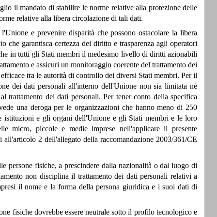
io il mandato di stabilire le norme relative alla protezione delle
rme relative alla libera circolazione di tali dati.
a l'Unione e prevenire disparità che possono ostacolare la libera
o che garantisca certezza del diritto e trasparenza agli operatori
 in tutti gli Stati membri il medesimo livello di diritti azionabili
 trattamento e assicuri un monitoraggio coerente del trattamento dei
fficace tra le autorità di controllo dei diversi Stati membri. Per il
e dei dati personali all'interno dell'Unione non sia limitata né
al trattamento dei dati personali. Per tener conto della specifica
revede una deroga per le organizzazioni che hanno meno di 250
 istituzioni e gli organi dell'Unione e gli Stati membri e le loro
elle micro, piccole e medie imprese nell'applicare il presente
 all'articolo 2 dell'allegato della raccomandazione 2003/361/CE
le persone fisiche, a prescindere dalla nazionalità o dal luogo di
lamento non disciplina il trattamento dei dati personali relativi a
mpresi il nome e la forma della persona giuridica e i suoi dati di
rsone fisiche dovrebbe essere neutrale sotto il profilo tecnologico e