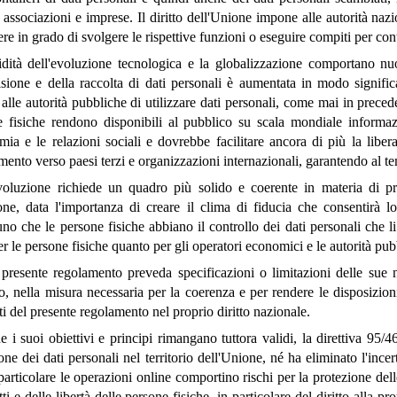
, associazioni e imprese. Il diritto dell'Unione impone alle autorità naz
ere in grado di svolgere le rispettive funzioni o eseguire compiti per con
dità dell'evoluzione tecnologica e la globalizzazione comportano nuo
sione e della raccolta di dati personali è aumentata in modo signific
alle autorità pubbliche di utilizzare dati personali, come mai in preced
e fisiche rendono disponibili al pubblico su scala mondiale informaz
mia e le relazioni sociali e dovrebbe facilitare ancora di più la libera
imento verso paesi terzi e organizzazioni internazionali, garantendo al te
voluzione richiede un quadro più solido e coerente in materia di pro
one, data l'importanza di creare il clima di fiducia che consentirà l
no che le persone fisiche abbiano il controllo dei dati personali che li
er le persone fisiche quanto per gli operatori economici e le autorità pub
presente regolamento preveda specificazioni o limitazioni delle sue 
, nella misura necessaria per la coerenza e per rendere le disposizioni
i del presente regolamento nel proprio diritto nazionale.
 i suoi obiettivi e principi rimangano tuttora validi, la direttiva 95
one dei dati personali nel territorio dell'Unione, né ha eliminato l'ince
particolare le operazioni online comportino rischi per la protezione dell
itti e delle libertà delle persone fisiche, in particolare del diritto alla p