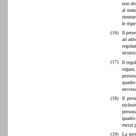
non dov
al trat
rientra
le rispe
(16)
Il pres
ad atti
regolam
sicure
(17)
Il reg
organi,
persona
quadro 
necessa
(18)
Il pres
esclus
persona
quadro 
mezzi p
(19)
La prot