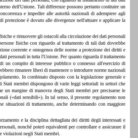
interno dell'Unione. Tali differenze possono pertanto costituire un
 concorrenza e impedire alle autorità nazionali di adempiere agli
i di protezione è dovuto alle divergenze nell'attuare e applicare la
isiche e rimuovere gli ostacoli alla circolazione dei dati personali
le persone fisiche con riguardo al trattamento di tali dati dovrebbe
azione coerente e omogenea delle norme a protezione dei diritti e
dati personali in tutta l'Unione. Per quanto riguarda il trattamento
di un compito di interesse pubblico o connesso all'esercizio di
dovrebbero rimanere liberi di mantenere o introdurre norme nazionali
regolamento. In combinato disposto con la legislazione generale e
i Stati membri dispongono di varie leggi settoriali in settori che
che un margine di manovra degli Stati membri per precisarne le
nali («dati sensibili»). In tal senso, il presente regolamento non
fiche situazioni di trattamento, anche determinando con maggiore
zamento e la disciplina dettagliata dei diritti degli interessati e
rsonali, nonché poteri equivalenti per controllare e assicurare il
le violazioni negli Stati membri.