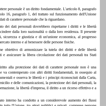
ttere personale è un diritto fondamentale. L'articolo 8, paragrafo
icolo 16, paragrafo 1, del trattato sul funzionamento dell'Unione
ati di carattere personale che la riguardano.
o dei dati personali dovrebbero rispettarne i diritti e le libertà
scindere dalla loro nazionalità o dalla loro residenza. Il presente
tà, sicurezza e giustizia e di un'unione economica, al progresso
rcato interno e al benessere delle persone fisiche.
 obiettivo di armonizzare la tutela dei diritti e delle libertà
i e assicurare la libera circolazione dei dati personali tra Stati
iritto alla protezione dei dati di carattere personale non è una
e va contemperato con altri diritti fondamentali, in ossequio al
damentali e osserva le libertà e i principi riconosciuti dalla Carta,
 domicilio e delle comunicazioni, la protezione dei dati personali, la
ormazione, la libertà d'impresa, il diritto a un ricorso effettivo e a
ato interno ha condotto a un considerevole aumento dei flussi
in tutta l'Unione, tra attori pubblici e privati, comprese persone