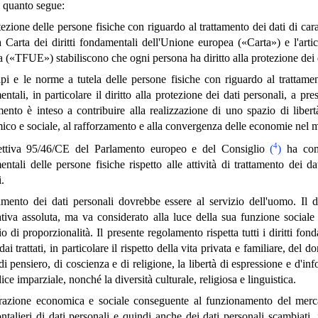
 quanto segue:
ezione delle persone fisiche con riguardo al trattamento dei dati di cara
a Carta dei diritti fondamentali dell'Unione europea («Carta») e l'art
 («TFUE») stabiliscono che ogni persona ha diritto alla protezione dei d
ipi e le norme a tutela delle persone fisiche con riguardo al trattament
ntali, in particolare il diritto alla protezione dei dati personali, a pre
ento è inteso a contribuire alla realizzazione di uno spazio di liber
co e sociale, al rafforzamento e alla convergenza delle economie nel me
4
ettiva 95/46/CE del Parlamento europeo e del Consiglio
(
)
ha come
ntali delle persone fisiche rispetto alle attività di trattamento dei dat
.
tamento dei dati personali dovrebbe essere al servizio dell'uomo. Il d
tiva assoluta, ma va considerato alla luce della sua funzione sociale 
io di proporzionalità. Il presente regolamento rispetta tutti i diritti fon
 dai trattati, in particolare il rispetto della vita privata e familiare, del
 di pensiero, di coscienza e di religione, la libertà di espressione e d'inf
ice imparziale, nonché la diversità culturale, religiosa e linguistica.
grazione economica e sociale conseguente al funzionamento del merc
ontalieri di dati personali e quindi anche dei dati personali scambiati, 