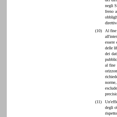
negli S
freno a
obbligh
diretti
(10)
Al fine
all'int
essere 
delle l
dei dat
pubblic
al fine
orizzon
richie
norme, 
esclude
precisi
(11)
Un'effi
degli o
rispett