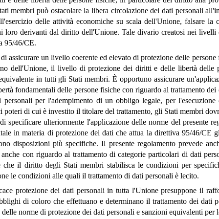
tati membri può ostacolare la libera circolazione dei dati personali all'
ll'esercizio delle attività economiche su scala dell'Unione, falsare la
i loro derivanti dal diritto dell'Unione. Tale divario creatosi nei livell
va 95/46/CE.
 di assicurare un livello coerente ed elevato di protezione delle persone f
erno dell'Unione, il livello di protezione dei diritti e delle libertà del
equivalente in tutti gli Stati membri. È opportuno assicurare un'applic
ibertà fondamentali delle persone fisiche con riguardo al trattamento dei 
i personali per l'adempimento di un obbligo legale, per l'esecuzione 
i poteri di cui è investito il titolare del trattamento, gli Stati membri 
 di specificare ulteriormente l'applicazione delle norme del presente 
tale in materia di protezione dei dati che attua la direttiva 95/46/CE gl
dono disposizioni più specifiche. Il presente regolamento prevede an
anche con riguardo al trattamento di categorie particolari di dati perso
 che il diritto degli Stati membri stabilisca le condizioni per speci
one le condizioni alle quali il trattamento di dati personali è lecito.
cace protezione dei dati personali in tutta l'Unione presuppone il raffor
bblighi di coloro che effettuano e determinano il trattamento dei dati pe
o delle norme di protezione dei dati personali e sanzioni equivalenti per 