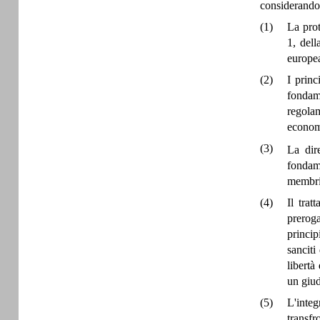
considerando
(1)
La prot
1, dell
europea
(2)
I princ
fondame
regolam
economi
(3)
La dir
fondame
membri
(4)
Il trat
preroga
princip
sanciti
libertà
un giud
(5)
L'inte
transfr