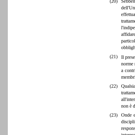
(20)
Sebbene
dell'Un
effettu
trattam
l'indi
affidar
partico
obbligh
(21)
Il pres
norme r
a contr
membri
(22)
Qualsia
trattam
all'int
non è d
(23)
Onde e
discipl
respons
interes