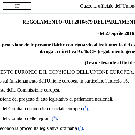
IT
Gazzetta ufficiale dell'Unio
REGOLAMENTO (UE) 2016/679 DEL PARLAMEN
del 27 aprile 2016
a protezione delle persone fisiche con riguardo al trattamento dei dat
abroga la direttiva 95/46/CE (regolamento gener
(Testo rilevante ai fini d
ENTO EUROPEO E IL CONSIGLIO DELL'UNIONE EUROPEA,
ato sul funzionamento dell'Unione europea, in particolare l'articolo 16,
osta della Commissione europea,
sione del progetto di atto legislativo ai parlamenti nazionali,
1
re del Comitato economico e sociale europeo
(
)
,
2
re del Comitato delle regioni
(
)
,
3
econdo la procedura legislativa ordinaria
(
)
,