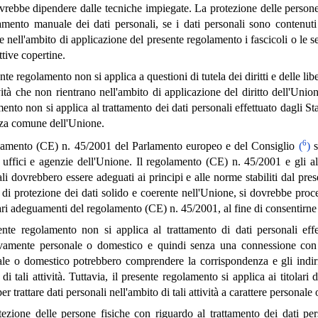
rebbe dipendere dalle tecniche impiegate. La protezione delle persone 
tamento manuale dei dati personali, se i dati personali sono contenut
re nell'ambito di applicazione del presente regolamento i fascicoli o le se
ttive copertine.
ente regolamento non si applica a questioni di tutela dei diritti e delle lib
vità che non rientrano nell'ambito di applicazione del diritto dell'Unione
ento non si applica al trattamento dei dati personali effettuato dagli Stati
zza comune dell'Unione.
6
olamento (CE) n. 45/2001 del Parlamento europeo e del Consiglio
(
)
s
 uffici e agenzie dell'Unione. Il regolamento (CE) n. 45/2001 e gli altri
li dovrebbero essere adeguati ai principi e alle norme stabiliti dal pres
di protezione dei dati solido e coerente nell'Unione, si dovrebbe proc
ri adeguamenti del regolamento (CE) n. 45/2001, al fine di consentirn
ente regolamento non si applica al trattamento di dati personali effe
ivamente personale o domestico e quindi senza una connessione con un
le o domestico potrebbero comprendere la corrispondenza e gli indirizz
di tali attività. Tuttavia, il presente regolamento si applica ai titolari
er trattare dati personali nell'ambito di tali attività a carattere personale
ezione delle persone fisiche con riguardo al trattamento dei dati per