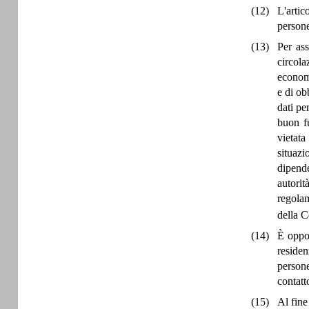
(12)
L'artic
persone
(13)
Per ass
circola
economi
e di ob
dati pe
buon fu
vietata
situaz
dipende
autori
regolam
della 
(14)
È oppor
residen
persone
contatt
(15)
Al fine