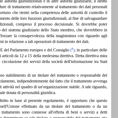
 autorità giurisdizionali e di altre autorità giudiziarie, il diritto
ure di trattamento relativamente al trattamento dei dati personali
portuno che rientri nella competenza delle autorità di controllo il
imento delle loro funzioni giurisdizionali, al fine di salvaguardare
dizionali, compreso il processo decisionale. Si dovrebbe poter
erno del sistema giudiziario dello Stato membro, che dovrebbero in
fforzare la consapevolezza della magistratura con riguardo agli
 in relazione a tali operazioni di trattamento dei dati.
8
/CE del Parlamento europeo e del Consiglio
(
)
, in particolare delle
li articoli da 12 a 15 della medesima direttiva. Detta direttiva mira
ircolazione dei servizi della società dell'informazione tra Stati
 uno stabilimento di un titolare del trattamento o responsabile del
golamento, indipendentemente dal fatto che il trattamento avvenga
i attività nel quadro di un'organizzazione stabile. A tale riguardo,
ale dotata di personalità giuridica.
iritto in base al presente regolamento, è opportuno che questo
o nell'Unione effettuato da un titolare del trattamento o da un
 trattamento sono connesse all'offerta di beni o servizi a detti
 determinare se tale titolare o responsabile del trattamento stia