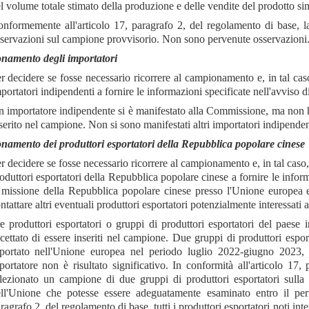
l volume totale stimato della produzione e delle vendite del prodotto si
nformemente all'articolo 17, paragrafo 2, del regolamento di base, la
servazioni sul campione provvisorio. Non sono pervenute osservazioni. I
amento degli importatori
r decidere se fosse necessario ricorrere al campionamento e, in tal ca
portatori indipendenti a fornire le informazioni specificate nell'avviso d
 importatore indipendente si è manifestato alla Commissione, ma non ha 
serito nel campione. Non si sono manifestati altri importatori indipenden
amento dei produttori esportatori della Repubblica popolare cinese
r decidere se fosse necessario ricorrere al campionamento e, in tal caso
oduttori esportatori della Repubblica popolare cinese a fornire le informa
 missione della Repubblica popolare cinese presso l'Unione europea e 
ntattare altri eventuali produttori esportatori potenzialmente interessati a
e produttori esportatori o gruppi di produttori esportatori del paese 
cettato di essere inseriti nel campione. Due gruppi di produttori espo
portato nell'Unione europea nel periodo luglio 2022-giugno 2023, 
portatore non è risultato significativo. In conformità all'articolo 1
lezionato un campione di due gruppi di produttori esportatori sulla
ll'Unione che potesse essere adeguatamente esaminato entro il peri
ragrafo 2, del regolamento di base, tutti i produttori esportatori noti inter