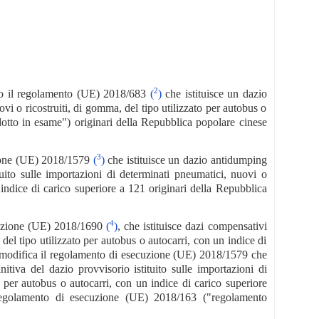
2
to il regolamento (UE) 2018/683
(
)
che istituisce un dazio
i o ricostruiti, di gomma, del tipo utilizzato per autobus o
dotto in esame") originari della Repubblica popolare cinese
3
zione (UE) 2018/1579
(
)
che istituisce un dazio antidumping
ituito sulle importazioni di determinati pneumatici, nuovi o
 indice di carico superiore a 121 originari della Repubblica
4
cuzione (UE) 2018/1690
(
)
, che istituisce dazi compensativi
, del tipo utilizzato per autobus o autocarri, con un indice di
e modifica il regolamento di esecuzione (UE) 2018/1579 che
nitiva del dazio provvisorio istituito sulle importazioni di
o per autobus o autocarri, con un indice di carico superiore
regolamento di esecuzione (UE) 2018/163 ("regolamento