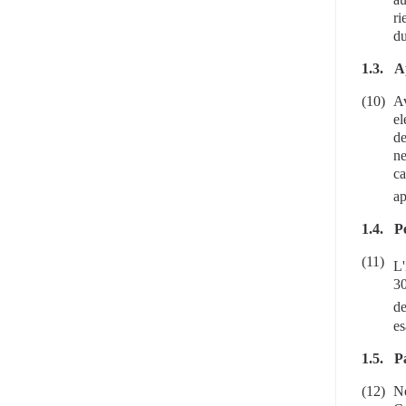
ri
du
1.3.
A
(10)
Av
el
de
ne
ca
ap
1.4.
Pe
(11)
L'
30
de
es
1.5.
Pa
(12)
Ne