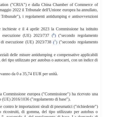
ociation ("CRIA") e dalla China Chamber of Commerce of
ggio 2022 il Tribunale dell'Unione europea ha annullato,
 Tribunale"), i regolamenti antidumping e antisovvenzioni
 inchieste e il 4 aprile 2023 la Commissione ha istituito
6
di esecuzione (UE) 2023/737
(
)
("secondo regolamento
7
o di esecuzione (UE) 2023/738
(
)
("secondo regolamento
ziali delle misure antidumping e compensative applicabili
 del tipo utilizzato per autobus o autocarri, con un indice di
e vanno da 0 a 35,74 EUR per unità.
 la Commissione europea ("Commissione") ha ricevuto una
to (UE) 2016/1036 ("regolamento di base").
e contro le importazioni sleali di pneumatici ("richiedente")
o ricostruiti, di gomma, del tipo utilizzato per autobus o
olo 5, paragrafo 4, del regolamento di base. La domanda di