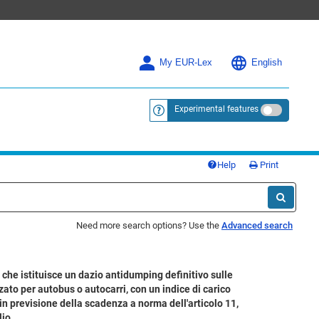
My EUR-Lex
English
Experimental features
<a href="https://eur-lex.europa.eu/
Help
Print
Need more search options? Use the
Advanced search
he istituisce un dazio antidumping definitivo sulle
zato per autobus o autocarri, con un indice di carico
in previsione della scadenza a norma dell'articolo 11,
lio