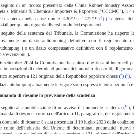
seguito di un ricorso presentato dalla China Rubber Industry Ass
tals, Minerals & Chemicals Importers & Exporters ("CCCMC"), il 4 ma
5
lla sentenza nelle cause riunite T-30/19 e T-72/19
(
)
("sentenza del
iziali per quanto riguarda diversi produttori esportatori.
seguito della sentenza del Tribunale, la Commissione ha riaperto le
uovamente un dazio antidumping definitivo con il regolamento 
tidumping") e un dazio compensativo definitivo con il regolament
tisovvenzioni").
 6 settembre 2024 la Commissione ha chiuso due riesami intermedi par
le importazioni di determinati pneumatici, nuovi o ricostruiti, di gomma,
8
9
rico superiore a 121 originari della Repubblica popolare cinese
(
)
(
)
.
dazi antidumping attualmente in vigore sono espressi in euro per unità 
omanda di riesame in previsione della scadenza
10
 seguito alla pubblicazione di un avviso di imminente scadenza
(
)
,
manda di riesame a norma dell'articolo 11, paragrafo 2, del regolamen
 domanda di riesame è stata presentata il 19 luglio 2023 dalla coalizion
r conto dell'industria dell'Unione di determinati pneumatici, nuovi 
tocarri, con un indice di carico superiore a 121, ai sensi dell'artic