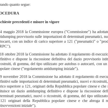
rando quanto segue:
OCEDURA
chieste precedenti e misure in vigore
 4 maggio 2018 la Commissione europea ("Commissione") ha adotta
tidumping provvisorio sulle importazioni di determinati pneumatici, nuov
tocarri, con un indice di carico superiore a 121 ("pneumatici" o "pro
"RPC").
 18 ottobre 2018 la Commissione ha adottato il regolamento di esecu
finitivo e dispone la riscossione definitiva del dazio provvisorio ist
costruiti, di gomma, del tipo utilizzato per autobus o autocarri, con un
polare cinese ("regolamento antidumping iniziale").
 9 novembre 2018 la Commissione ha adottato il regolamento di ese
finitivi sulle importazioni di determinati pneumatici, nuovi e ricostruiti
rico superiore a 121, originari della Repubblica popolare cinese e ch
tituisce un dazio antidumping definitivo e dispone la riscossione defi
terminati pneumatici, nuovi o ricostruiti, di gomma, del tipo utilizzat
121 originari della Repubblica popolare cinese e che abroga il 
tisovvenzioni iniziale").