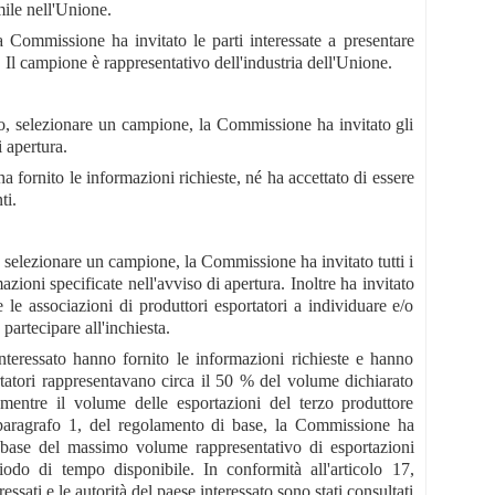
mile nell'Unione.
 Commissione ha invitato le parti interessate a presentare
l campione è rappresentativo dell'industria dell'Unione.
so, selezionare un campione, la Commissione ha invitato gli
i apertura.
fornito le informazioni richieste, né ha accettato di essere
ti.
, selezionare un campione, la Commissione ha invitato tutti i
zioni specificate nell'avviso di apertura. Inoltre ha invitato
le associazioni di produttori esportatori a individuare e/o
 partecipare all'inchiesta.
interessato hanno fornito le informazioni richieste e hanno
rtatori rappresentavano circa il 50 % del volume dichiarato
mentre il volume delle esportazioni del terzo produttore
7, paragrafo 1, del regolamento di base, la Commissione ha
 base del massimo volume rappresentativo di esportazioni
odo di tempo disponibile. In conformità all'articolo 17,
essati e le autorità del paese interessato sono stati consultati