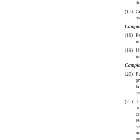
de
(17)
Co
os
Campion
(18)
Pe
im
(19)
Un
in
Campion
(20)
Pe
pr
la
co
(21)
Tr
ac
es
es
se
ne
pa