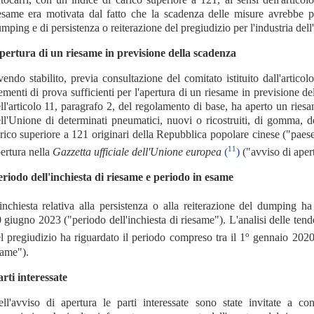
esame era motivata dal fatto che la scadenza delle misure avrebbe pot
mping e di persistenza o reiterazione del pregiudizio per l'industria del
pertura di un riesame in previsione della scadenza
endo stabilito, previa consultazione del comitato istituito dall'artic
ementi di prova sufficienti per l'apertura di un riesame in previsione d
ll'articolo 11, paragrafo 2, del regolamento di base, ha aperto un ries
ll'Unione di determinati pneumatici, nuovi o ricostruiti, di gomma, de
rico superiore a 121 originari della Repubblica popolare cinese ("pae
11
ertura nella
Gazzetta ufficiale dell'Unione europea
(
)
("avviso di apert
riodo dell'inchiesta di riesame e periodo in esame
inchiesta relativa alla persistenza o alla reiterazione del dumping h
 giugno 2023 ("periodo dell'inchiesta di riesame"). L'analisi delle tenden
o
l pregiudizio ha riguardato il periodo compreso tra il 1
gennaio 2020 e
ame").
rti interessate
ll'avviso di apertura le parti interessate sono state invitate a co