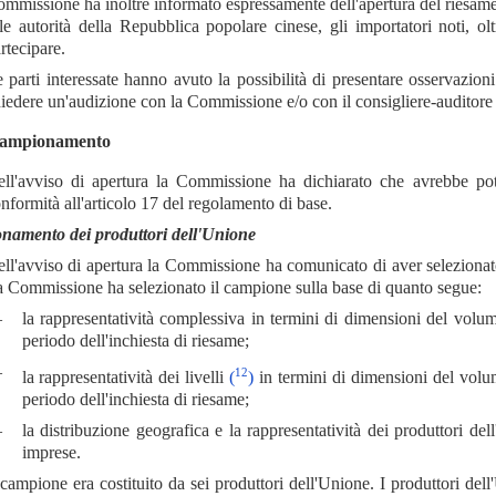
mmissione ha inoltre informato espressamente dell'apertura del riesame i
le autorità della Repubblica popolare cinese, gli importatori noti, olt
rtecipare.
 parti interessate hanno avuto la possibilità di presentare osservazioni
iedere un'audizione con la Commissione e/o con il consigliere-auditore
ampionamento
ll'avviso di apertura la Commissione ha dichiarato che avrebbe potu
nformità all'articolo 17 del regolamento di base.
amento dei produttori dell'Unione
ll'avviso di apertura la Commissione ha comunicato di aver selezionat
 Commissione ha selezionato il campione sulla base di quanto segue:
—
la rappresentatività complessiva in termini di dimensioni del volum
periodo dell'inchiesta di riesame;
—
12
la rappresentatività dei livelli
(
)
in termini di dimensioni del volum
periodo dell'inchiesta di riesame;
—
la distribuzione geografica e la rappresentatività dei produttori de
imprese.
 campione era costituito da sei produttori dell'Unione. I produttori del