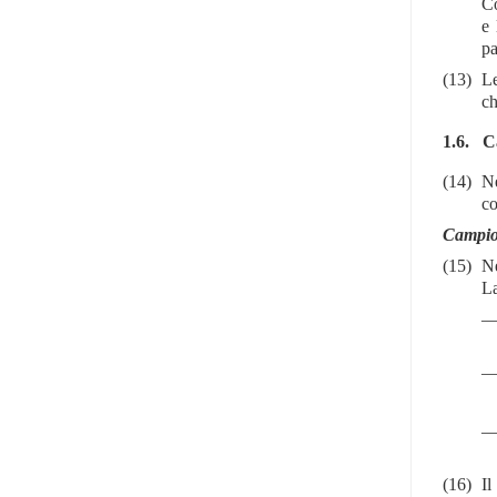
Co
e 
pa
(13)
Le
ch
1.6.
C
(14)
Ne
co
Campion
(15)
Ne
La
(16)
Il