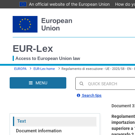
An official website of the European Union
How do y
Skip
to
main
content
EUR-Lex
Access to European Union law
You
EUROPA
EUR-Lex home
Regolamento di esecuzione - UE - 2025/58 - EN -
are
here
MENU
Quick
search
Search tips
Document 3
Regolamento 
Text
importazioni
superiore a 
Document information
paragrafo 2