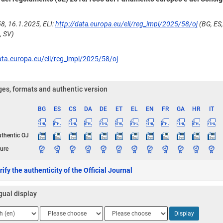
8, 16.1.2025, ELI:
http://data.europa.eu/eli/reg_impl/2025/58/oj
(BG, ES, 
, SV)
ata.europa.eu/eli/reg_impl/2025/58/oj
es, formats and authentic version
BG
ES
CS
DA
DE
ET
EL
EN
FR
GA
HR
IT
ge
uthentic OJ
ure
ify the authenticity of the Official Journal
gual display
ge
Language
Language
Display
2
3