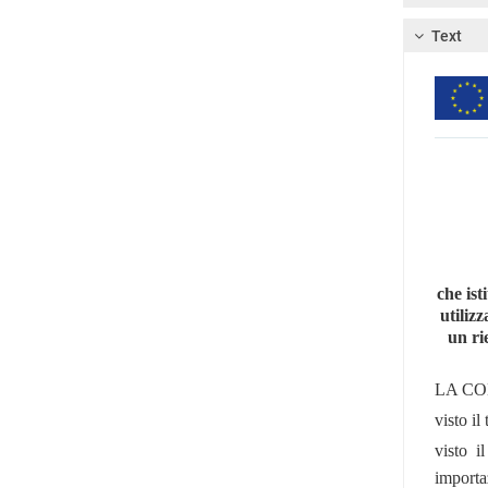
Text
che ist
utiliz
un ri
LA CO
visto il
visto i
importa