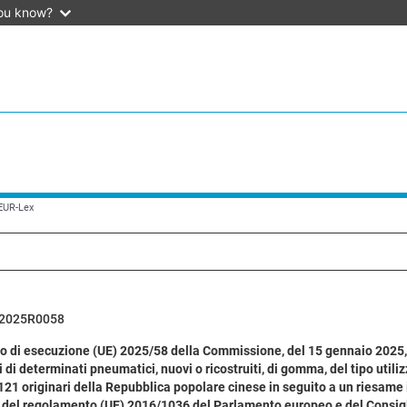
ou know?
 EUR-Lex
2025R0058
di esecuzione (UE) 2025/58 della Commissione, del 15 gennaio 2025, c
 di determinati pneumatici, nuovi o ricostruiti, di gomma, del tipo utiliz
121 originari della Repubblica popolare cinese in seguito a un riesame 
, del regolamento (UE) 2016/1036 del Parlamento europeo e del Consig