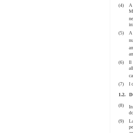
(4)
A 
Me
ne
in
(5)
A 
n
an
an
(6)
Il
al
ca
(7)
I 
1.2.
D
(8)
In
do
(9)
La
pe
au