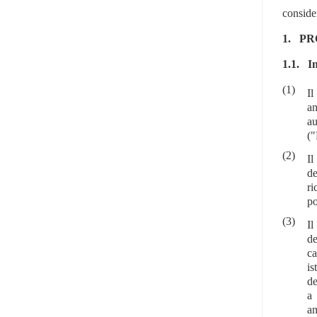
conside
1.
PR
1.1.
In
(1)
Il
an
au
(
(2)
Il
de
ri
po
(3)
Il
de
ca
is
de
a 
an