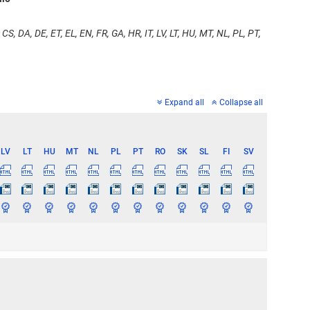
CS, DA, DE, ET, EL, EN, FR, GA, HR, IT, LV, LT, HU, MT, NL, PL, PT,
Expand all
Collapse all
LV
LT
HU
MT
NL
PL
PT
RO
SK
SL
FI
SV