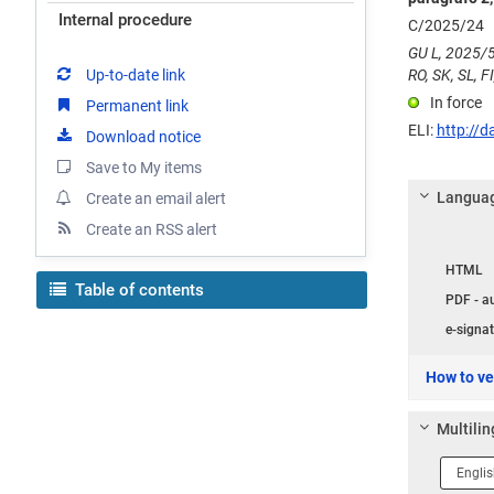
Internal procedure
C/2025/24
GU L, 2025/5
Up-to-date link
RO, SK, SL, FI
In force
Permanent link
ELI:
http://d
Download notice
Save to My items
Languag
Create an email alert
Create an RSS alert
Langua
HTML
Table of contents
PDF - a
e-signat
How to ver
Multilin
Langua
1