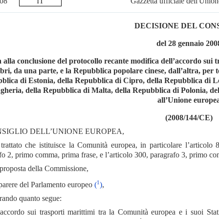
2008
IT
Gazzetta ufficiale dell'Unio
DECISIONE DEL CON
del 28 gennaio 200
a alla conclusione del protocollo recante modifica dell’accordo sui 
ri, da una parte, e la Repubblica popolare cinese, dall’altra, per t
lica di Estonia, della Repubblica di Cipro, della Repubblica di Le
gheria, della Repubblica di Malta, della Repubblica di Polonia, de
all’Unione europe
(2008/144/CE)
NSIGLIO DELL’UNIONE EUROPEA,
l trattato che istituisce la Comunità europea, in particolare l’articol
fo 2, primo comma, prima frase, e l’articolo 300, paragrafo 3, primo c
a proposta della Commissione,
1
l parere del Parlamento europeo
(
)
,
rando quanto segue:
accordo sui trasporti marittimi tra la Comunità europea e i suoi Sta