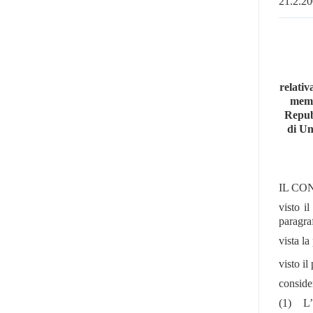
21.2.
relativ
memb
Repubb
di Un
IL CO
visto i
paragra
vista l
visto i
conside
(1)
L’