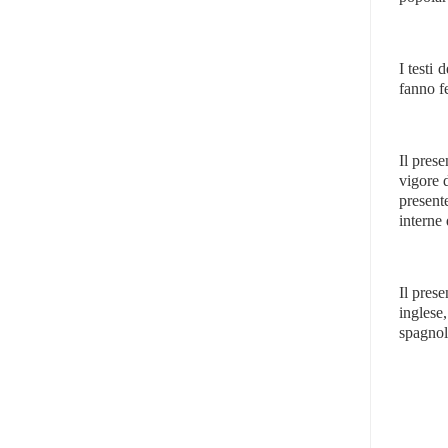
I testi 
fanno fe
Il prese
vigore 
present
interne
Il pres
inglese,
spagnola