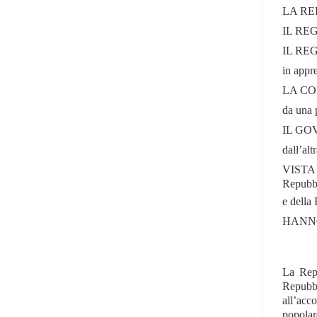
LA RE
IL RE
IL RE
in appr
LA COM
da una p
IL GO
dall’altr
VISTA l
Repubbl
e della
HANN
La Repu
Repubbl
all’acc
popolare