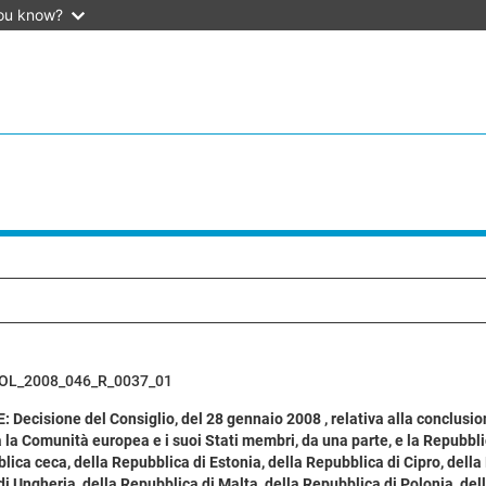
ou know?
OL_2008_046_R_0037_01
 Decisione del Consiglio, del 28 gennaio 2008 , relativa alla conclusion
a la Comunità europea e i suoi Stati membri, da una parte, e la Repubbli
lica ceca, della Repubblica di Estonia, della Repubblica di Cipro, della 
i Ungheria, della Repubblica di Malta, della Repubblica di Polonia, de