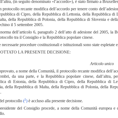
ll’altra, (in seguito denominato «l’accordo»), è stato firmato a Bruxelle
 protocollo recante modifica dell’accordo per tenere conto dell’adesio
pubblica di Cipro, della Repubblica di Lettonia, della Repubblica di 
lta, della Repubblica di Polonia, della Repubblica di Slovenia e dell
chino il 5 settembre 2005.
norma dell’articolo 6, paragrafo 2 dell’atto di adesione del 2005, la 
otocollo tra il Consiglio e la Repubblica popolare cinese.
 necessarie procedure costituzionali e istituzionali sono state espletate
OTTATO LA PRESENTE DECISIONE:
Articolo unico
provato, a nome della Comunità, il protocollo recante modifica dell’acco
embri, da una parte, e la Repubblica popolare cinese, dall’altra, pe
ica di Estonia, della Repubblica di Cipro, della Repubblica di Let
a, della Repubblica di Malta, della Repubblica di Polonia, della Rep
.
2
 del protocollo
(
)
è accluso alla presente decisione.
residente del Consiglio procede, a nome della Comunità europea e dei 
lo.