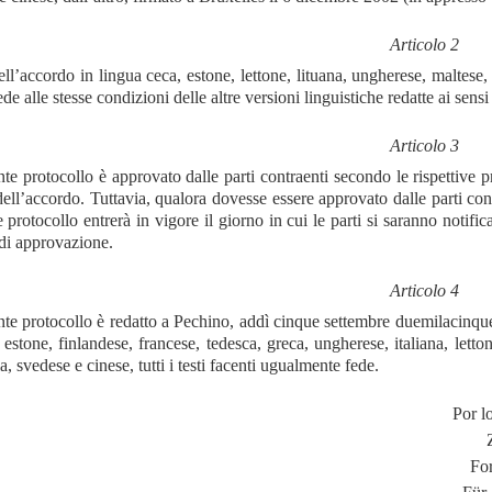
Articolo 2
dell’accordo in lingua ceca, estone, lettone, lituana, ungherese, maltese,
de alle stesse condizioni delle altre versioni linguistiche redatte ai sen
Articolo 3
nte protocollo è approvato dalle parti contraenti secondo le rispettive p
dell’accordo. Tuttavia, qualora dovesse essere approvato dalle parti cont
e protocollo entrerà in vigore il giorno in cui le parti si saranno noti
 di approvazione.
Articolo 4
ente protocollo è redatto a Pechino, addì cinque settembre duemilacinque
 estone, finlandese, francese, tedesca, greca, ungherese, italiana, lett
, svedese e cinese, tutti i testi facenti ugualmente fede.
Por l
Fo