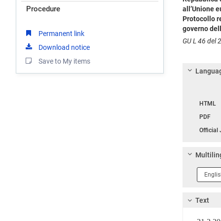
Procedure
all’Unione 
Protocollo r
governo dell
Permanent link
GU L 46 del 2
Download notice
Save to My items
Languag
Langua
HTML
PDF
Official
Multilin
Langua
1
Text