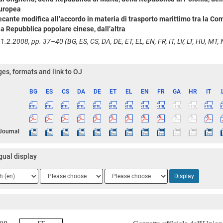
europea
ecante modifica all’accordo in materia di trasporto marittimo tra la Com
a Repubblica popolare cinese, dall’altra
1.2.2008, pp. 37–40 (BG, ES, CS, DA, DE, ET, EL, EN, FR, IT, LV, LT, HU, MT, N
es, formats and link to OJ
BG
ES
CS
DA
DE
ET
EL
EN
FR
GA
HR
IT
ge
 Journal
gual display
ge
Language
Language
Display
2
3