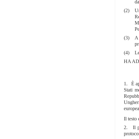
da
(2)
Un
Re
Ma
Pe
(3)
A 
pr
(4)
Le
HA AD
1. È ap
Stati m
Repubbl
Ungheri
europea
Il testo
2. Il p
protocol