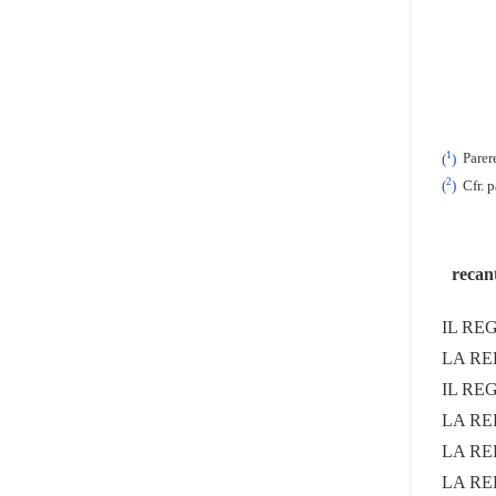
1
(
)
Parere
2
(
)
Cfr. p
recant
IL RE
LA RE
IL RE
LA RE
LA RE
LA RE