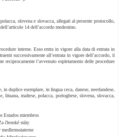
 polacca, slovena e slovacca, allegati al presente protocollo,
si dell’articolo 14 dell’accordo medesimo.
rocedure interne. Esso entra in vigore alla data di entrata in
raenti successivamente all’entrata in vigore dell’accordo, il
ficate reciprocamente l’avvenuto espletamento delle procedure
, in duplice esemplare, in lingua ceca, danese, neerlandese,
one, lituana, maltese, polacca, portoghese, slovena, slovacca,
os Estados miembros
Za členské státy
r medlemsstaterne