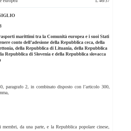
ne europea
L 46/37
SIGLIO
8
trasporti marittimi tra la Comunità europea e i suoi Stati
enere conto dell’adesione della Repubblica ceca, della
ttonia, della Repubblica di Lituania, della Repubblica
lla Repubblica di Slovenia e della Repubblica slovacca
a
o 80, paragrafo 2, in combinato disposto con l’articolo 300,
omma,
ti membri, da una parte, e la Repubblica popolare cinese,