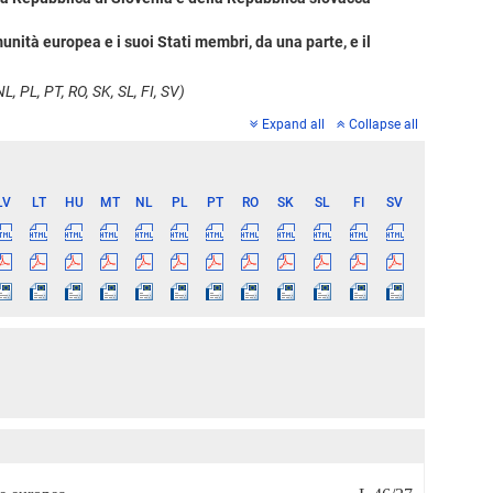
unità europea e i suoi Stati membri, da una parte, e il
L, PL, PT, RO, SK, SL, FI, SV)
Expand all
Collapse all
LV
LT
HU
MT
NL
PL
PT
RO
SK
SL
FI
SV