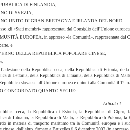
PUBBLICA DI FINLANDIA,
GNO DI SVEZIA,
GNO UNITO DI GRAN BRETAGNA E IRLANDA DEL NORD,
esso gli «Stati membri» rappresentati dal Consiglio dell’Unione europea
UNITÀ EUROPEA, in appresso «la Comunità», rappresentata dal Con
arte, e
VERNO DELLA REPUBBLICA POPOLARE CINESE,
a,
’adesione della Repubblica ceca, della Repubblica di Estonia, della
ica di Lettonia, della Repubblica di Lituania, della Repubblica di Malt
o
 Repubblica slovacca all’Unione europea e quindi alla Comunità il 1
ma
O CONCORDATO QUANTO SEGUE:
Articolo 1
bblica ceca, la Repubblica di Estonia, la Repubblica di Cipro, l
ica di Lituania, la Repubblica di Malta, la Repubblica di Polonia, la
ordo in materia di trasporto marittimo tra la Comunità europea e i su
 cinese, dall’altro, firmato a Bruxelles il 6 dicembre 2002 (in appresso