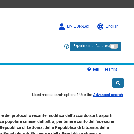
My EUR-Lex
English
Experimental features
<a href="https://eur-lex.europa.eu/
Help
Print
Need more search options? Use the
Advanced search
e del protocollo recante modifica dell’accordo sui trasporti
ca popolare cinese, dall’altra, per tenere conto dell’adesione
Repubblica di Lettonia, della Repubblica di Lituania, della
lla Repubblica di Slovenia e della Repubblica slovacca