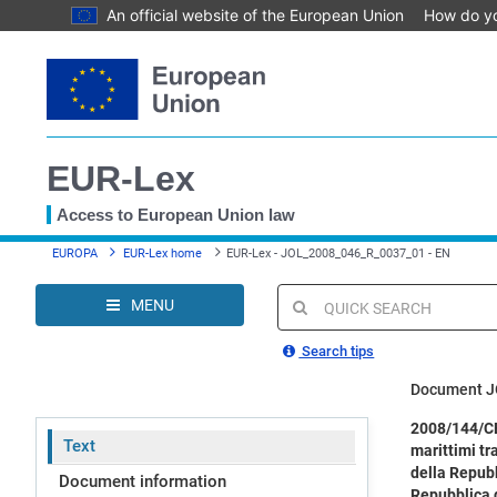
An official website of the European Union
How do y
Skip
to
main
content
EUR-Lex
Access to European Union law
You
EUROPA
EUR-Lex home
EUR-Lex - JOL_2008_046_R_0037_01 - EN
are
here
MENU
Quick
search
Search tips
Document J
2008/144/CE:
Text
marittimi tr
della Repubb
Document information
Repubblica d