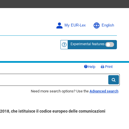
My EUR-Lex
English
Experimental features
<a href="https://eur-lex.europa.eu/
Help
Print
Need more search options? Use the
Advanced search
2018, che istituisce il codice europeo delle comunicazioni