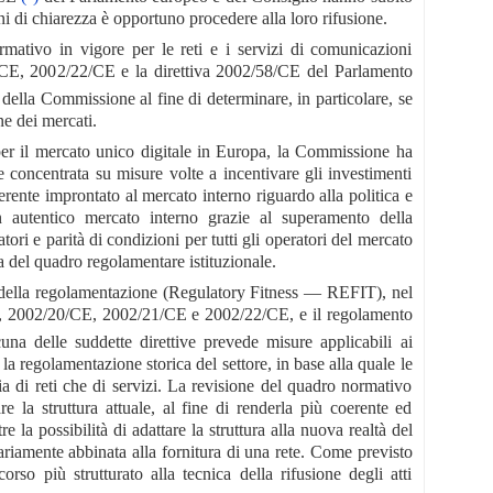
i di chiarezza è opportuno procedere alla loro rifusione.
mativo in vigore per le reti e i servizi di comunicazioni
1/CE, 2002/22/CE e la direttiva 2002/58/CE del Parlamento
 della Commissione al fine di determinare, in particolare, se
ne dei mercati.
er il mercato unico digitale in Europa, la Commissione ha
e concentrata su misure volte a incentivare gli investimenti
rente improntato al mercato interno riguardo alla politica e
un autentico mercato interno grazie al superamento della
i e parità di condizioni per tutti gli operatori del mercato
a del quadro regolamentare istituzionale.
za della regolamentazione (Regulatory Fitness — REFIT), nel
9/CE, 2002/20/CE, 2002/21/CE e 2002/22/CE, e il regolamento
cuna delle suddette direttive prevede misure applicabili ai
n la regolamentazione storica del settore, in base alla quale le
sia di reti che di servizi. La revisione del quadro normativo
re la struttura attuale, al fine di renderla più coerente ed
re la possibilità di adattare la struttura alla nuova realtà del
ariamente abbinata alla fornitura di una rete. Come previsto
orso più strutturato alla tecnica della rifusione degli atti