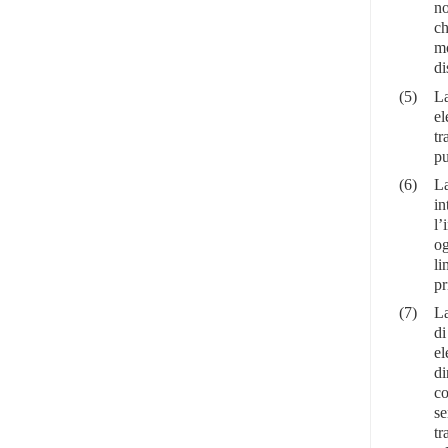
no
ch
mo
di
(5)
La
el
tr
pu
(6)
La
in
l’
og
li
pr
(7)
La
di
el
di
co
se
tr