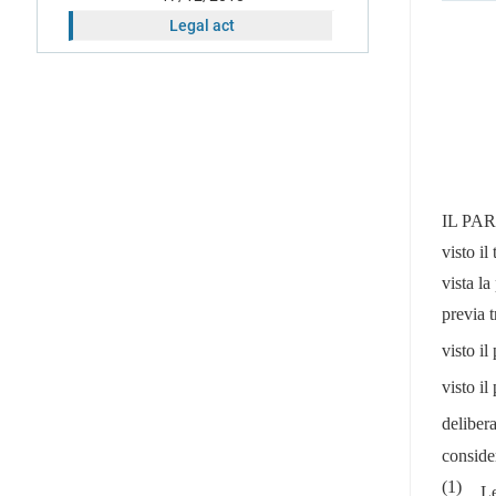
Legal act
IL PA
visto il
vista l
previa t
visto i
visto il
deliber
conside
(1)
Le