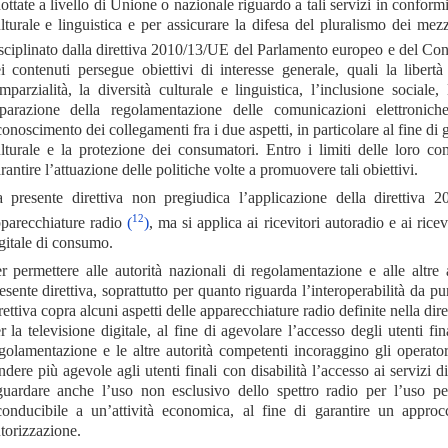
ottate a livello di Unione o nazionale riguardo a tali servizi in confor
lturale e linguistica e per assicurare la difesa del pluralismo dei me
sciplinato dalla direttiva 2010/13/UE del Parlamento europeo e del Co
i contenuti persegue obiettivi di interesse generale, quali la libert
imparzialità, la diversità culturale e linguistica, l’inclusione socia
parazione della regolamentazione delle comunicazioni elettronic
conoscimento dei collegamenti fra i due aspetti, in particolare al fine di 
lturale e la protezione dei consumatori. Entro i limiti delle loro c
rantire l’attuazione delle politiche volte a promuovere tali obiettivi.
 presente direttiva non pregiudica l’applicazione della direttiva
12
parecchiature radio
(
)
, ma si applica ai ricevitori autoradio e ai ric
gitale di consumo.
r permettere alle autorità nazionali di regolamentazione e alle altre a
esente direttiva, soprattutto per quanto riguarda l’interoperabilità da 
rettiva copra alcuni aspetti delle apparecchiature radio definite nella d
r la televisione digitale, al fine di agevolare l’accesso degli utenti fi
golamentazione e le altre autorità competenti incoraggino gli operator
ndere più agevole agli utenti finali con disabilità l’accesso ai servizi
guardare anche l’uso non esclusivo dello spettro radio per l’uso pe
conducibile a un’attività economica, al fine di garantire un approc
torizzazione.