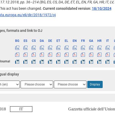
17.12.2018, pp. 36–214 (BG, ES, CS, DA, DE, ET, EL, EN, FR, GA, HR, IT, LV, L
 This act has been changed.
Current consolidated version:
18/10/2024
ata.europa.eu/eli/dir/2018/1972/oj
es, formats and link to OJ
BG
ES
CS
DA
DE
ET
EL
EN
FR
GA
HR
IT
ge
 Journal
gual display
ge
Language
Language
Display
2
3
.2018
IT
Gazzetta ufficiale dell’Unio