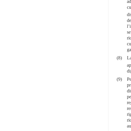
ad
cu
di
de
l’
se
ri
cu
ga
(8)
La
ap
di
(9)
Pe
pr
di
pe
re
re
ri
ri
au