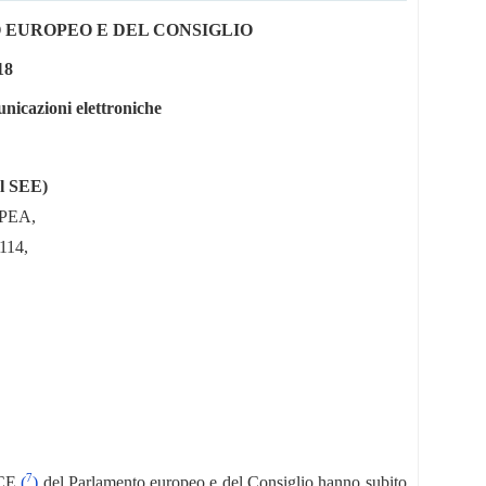
O EUROPEO E DEL CONSIGLIO
18
municazioni elettroniche
el SEE)
PEA,
 114,
7
/CE
(
)
del Parlamento europeo e del Consiglio hanno subito