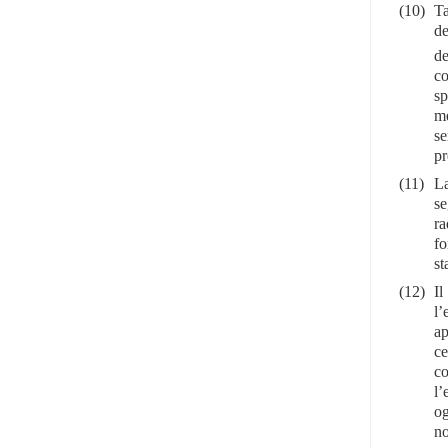
(10)
Ta
de
de
co
sp
me
se
pr
(11)
La
se
ra
fo
st
(12)
Il
l’
ap
ce
co
l’
og
no