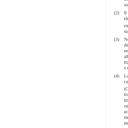
so
(2)
Il
el
eu
si
(3)
Ne
di
ne
al
fr
e 
(4)
La
cu
(C
fo
im
ra
ac
me
ne