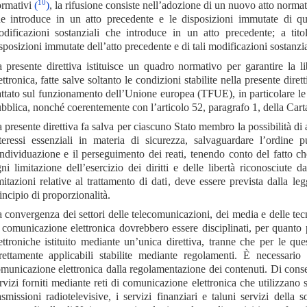
10
rmativi
(
)
, la rifusione consiste nell’adozione di un nuovo atto normat
e introduce in un atto precedente e le disposizioni immutate di que
dificazioni sostanziali che introduce in un atto precedente; a tito
sposizioni immutate dell’atto precedente e di tali modificazioni sostanzia
 presente direttiva istituisce un quadro normativo per garantire la l
ettronica, fatte salve soltanto le condizioni stabilite nella presente dirett
attato sul funzionamento dell’Unione europea (TFUE), in particolare le 
bblica, nonché coerentemente con l’articolo 52, paragrafo 1, della Cart
 presente direttiva fa salva per ciascuno Stato membro la possibilità di a
teressi essenziali in materia di sicurezza, salvaguardare l’ordine 
individuazione e il perseguimento dei reati, tenendo conto del fatto c
ni limitazione dell’esercizio dei diritti e delle libertà riconosciute d
mitazioni relative al trattamento di dati, deve essere prevista dalla legge
incipio di proporzionalità.
 convergenza dei settori delle telecomunicazioni, dei media e delle tecno
 comunicazione elettronica dovrebbero essere disciplinati, per quanto
ettroniche istituito mediante un’unica direttiva, tranne che per le q
rettamente applicabili stabilite mediante regolamenti. È necessario
municazione elettronica dalla regolamentazione dei contenuti. Di conseg
rvizi forniti mediante reti di comunicazione elettronica che utilizzano 
asmissioni radiotelevisive, i servizi finanziari e taluni servizi della