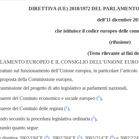
DIRETTIVA (UE) 2018/1972 DEL PARLAMENT
dell’11 dicembre 20
che istituisce il codice europeo delle co
(rifusione)
(Testo rilevante ai fini d
RLAMENTO EUROPEO E IL CONSIGLIO DELL’UNIONE EURO
 trattato sul funzionamento dell’Unione europea, in particolare l’articolo
a proposta della Commissione europea,
rasmissione del progetto di atto legislativo ai parlamenti nazionali,
1
l parere del Comitato economico e sociale europeo
(
)
,
2
 parere del Comitato delle regioni
(
)
,
3
ando secondo la procedura legislativa ordinaria
(
)
,
rando quanto segue:
4
5
6
 direttive 2002/19/CE
(
)
, 2002/20/CE
(
)
, 2002/21/CE
(
)
e 2002/22