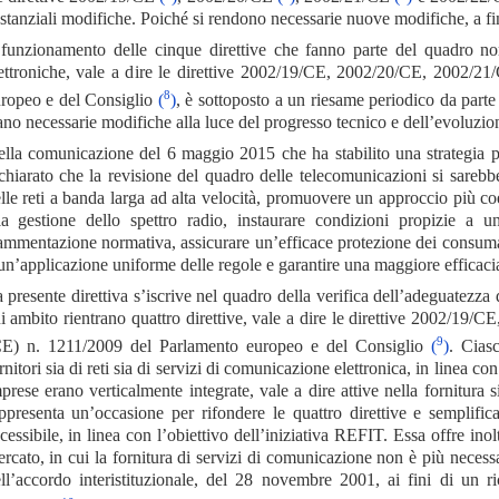
stanziali modifiche. Poiché si rendono necessarie nuove modifiche, a fin
 funzionamento delle cinque direttive che fanno parte del quadro nor
ettroniche, vale a dire le direttive 2002/19/CE, 2002/20/CE, 2002/2
8
ropeo e del Consiglio
(
)
, è sottoposto a un riesame periodico da parte
ano necessarie modifiche alla luce del progresso tecnico e dell’evoluzio
lla comunicazione del 6 maggio 2015 che ha stabilito una strategia p
chiarato che la revisione del quadro delle telecomunicazioni si sarebb
lle reti a banda larga ad alta velocità, promuovere un approccio più coe
la gestione dello spettro radio, instaurare condizioni propizie a 
ammentazione normativa, assicurare un’efficace protezione dei consumator
un’applicazione uniforme delle regole e garantire una maggiore efficaci
 presente direttiva s’iscrive nel quadro della verifica dell’adeguatez
i ambito rientrano quattro direttive, vale a dire le direttive 2002/1
9
E) n. 1211/2009 del Parlamento europeo e del Consiglio
(
)
. Cias
rnitori sia di reti sia di servizi di comunicazione elettronica, in linea co
prese erano verticalmente integrate, vale a dire attive nella fornitura 
ppresenta un’occasione per rifondere le quattro direttive e semplifica
cessibile, in linea con l’obiettivo dell’iniziativa REFIT. Essa offre inolt
rcato, in cui la fornitura di servizi di comunicazione non è più necess
ll’accordo interistituzionale, del 28 novembre 2001, ai fini di un ric