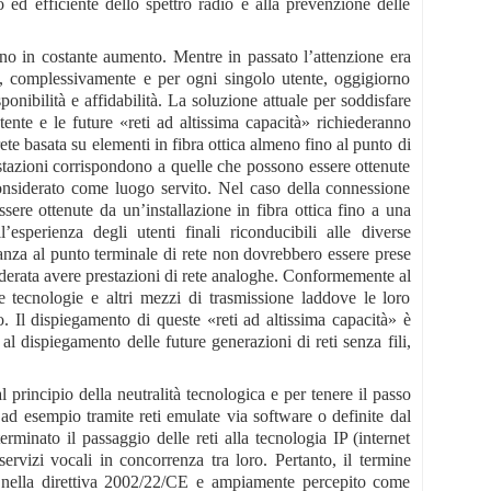
o ed efficiente dello spettro radio e alla prevenzione delle
 sono in costante aumento. Mentre in passato l’attenzione era
le, complessivamente e per ogni singolo utente, oggigiorno
onibilità e affidabilità. La soluzione attuale per soddisfare
tente e le future «reti ad altissima capacità» richiederanno
rete basata su elementi in fibra ottica almeno fino al punto di
estazioni corrispondono a quelle che possono essere ottenute
, considerato come luogo servito. Nel caso della connessione
sere ottenute da un’installazione in fibra ottica fino a una
esperienza degli utenti finali riconducibili alle diverse
istanza al punto terminale di rete non dovrebbero essere prese
nsiderata avere prestazioni di rete analoghe. Conformemente al
re tecnologie e altri mezzi di trasmissione laddove le loro
. Il dispiegamento di queste «reti ad altissima capacità» è
 al dispiegamento delle future generazioni di reti senza fili,
principio della neutralità tecnologica e per tenere il passo
 ad esempio tramite reti emulate via software o definite dal
rminato il passaggio delle reti alla tecnologia IP (internet
 servizi vocali in concorrenza tra loro. Pertanto, il termine
te nella direttiva 2002/22/CE e ampiamente percepito come