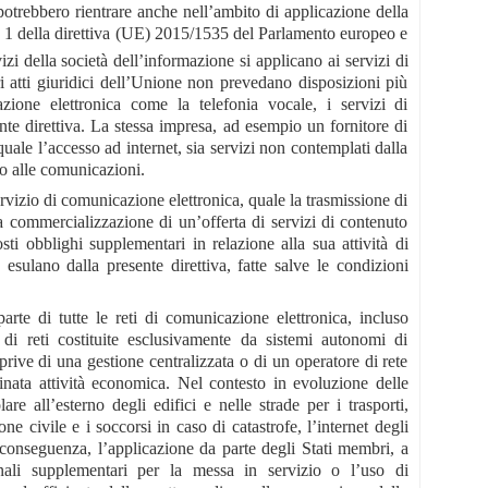
 potrebbero rientrare anche nell’ambito di applicazione della
olo 1 della direttiva (UE) 2015/1535 del Parlamento europeo e
vizi della società dell’informazione si applicano ai servizi di
ri atti giuridici dell’Unione non prevedano disposizioni più
azione elettronica come la telefonia vocale, i servizi di
ente direttiva. La stessa impresa, ad esempio un fornitore di
quale l’accesso ad internet, sia servizi non contemplati dalla
ivo alle comunicazioni.
rvizio di comunicazione elettronica, quale la trasmissione di
i la commercializzazione di un’offerta di servizi di contenuto
ti obblighi supplementari in relazione alla sua attività di
esulano dalla presente direttiva, fatte salve le condizioni
rte di tutte le reti di comunicazione elettronica, incluso
di reti costituite esclusivamente da sistemi autonomi di
rive di una gestione centralizzata o di un operatore di rete
minata attività economica. Nel contesto in evoluzione delle
re all’esterno degli edifici e nelle strade per i trasporti,
ione civile e i soccorsi in caso di catastrofe, l’internet degli
conseguenza, l’applicazione da parte degli Stati membri, a
onali supplementari per la messa in servizio o l’uso di