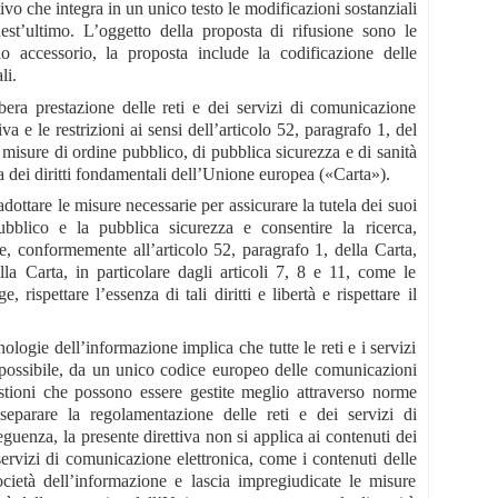
ivo che integra in un unico testo le modificazioni sostanziali
st’ultimo. L’oggetto della proposta di rifusione sono le
lo accessorio, la proposta include la codificazione delle
li.
ibera prestazione delle reti e dei servizi di comunicazione
iva e le restrizioni ai sensi dell’articolo 52, paragrafo 1, del
misure di ordine pubblico, di pubblica sicurezza e di sanità
a dei diritti fondamentali dell’Unione europea («Carta»).
dottare le misure necessarie per assicurare la tutela dei suoi
pubblico e la pubblica sicurezza e consentire la ricerca,
he, conformemente all’articolo 52, paragrafo 1, della Carta,
alla Carta, in particolare dagli articoli 7, 8 e 11, come le
, rispettare l’essenza di tali diritti e libertà e rispettare il
logie dell’informazione implica che tutte le reti e i servizi
 possibile, da un unico codice europeo delle comunicazioni
uestioni che possono essere gestite meglio attraverso norme
 separare la regolamentazione delle reti e dei servizi di
uenza, la presente direttiva non si applica ai contenuti dei
servizi di comunicazione elettronica, come i contenuti delle
 società dell’informazione e lascia impregiudicate le misure