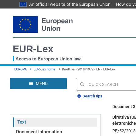
An official website of the European Union
How do y
Skip
to
main
content
EUR-Lex
Access to European Union law
You
EUROPA
EUR-Lex home
Direttiva - 2018/1972 - EN - EUR-Lex
are
here
MENU
Quick
search
Search tips
Document 3
Direttiva (U
Text
elettroniche 
PE/52/2018
Document information