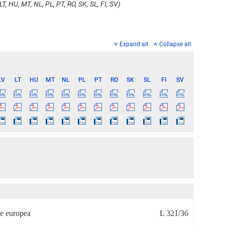
T, HU, MT, NL, PL, PT, RO, SK, SL, FI, SV)
Expand all
Collapse all
LV
LT
HU
MT
NL
PL
PT
RO
SK
SL
FI
SV
ne europea
L 321/36