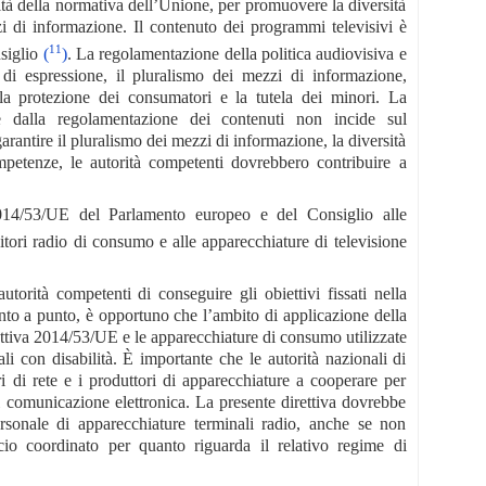
mità della normativa dell’Unione, per promuovere la diversità
zzi di informazione. Il contenuto dei programmi televisivi è
11
nsiglio
(
)
. La regolamentazione della politica audiovisiva e
à di espressione, il pluralismo dei mezzi di informazione,
le, la protezione dei consumatori e la tutela dei minori. La
he dalla regolamentazione dei contenuti non incide sul
garantire il pluralismo dei mezzi di informazione, la diversità
ompetenze, le autorità competenti dovrebbero contribuire a
 2014/53/UE del Parlamento europeo e del Consiglio alle
evitori radio di consumo e alle apparecchiature di televisione
utorità competenti di conseguire gli obiettivi fissati nella
punto a punto, è opportuno che l’ambito di applicazione della
irettiva 2014/53/UE e le apparecchiature di consumo utilizzate
nali con disabilità. È importante che le autorità nazionali di
i di rete e i produttori di apparecchiature a cooperare per
 di comunicazione elettronica. La presente direttiva dovrebbe
rsonale di apparecchiature terminali radio, anche se non
cio coordinato per quanto riguarda il relativo regime di