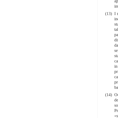
ap
in
(13)
I 
in
st
ta
pa
di
da
se
st
ca
in
pr
ca
pr
ba
(14)
Oc
de
so
Pr
«s