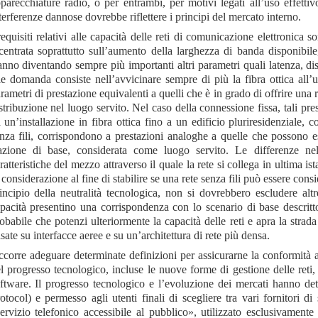
parecchiature radio, o per entrambi, per motivi legati all’uso effettiv
terferenze dannose dovrebbe riflettere i principi del mercato interno.
requisiti relativi alle capacità delle reti di comunicazione elettronica
centrata soprattutto sull’aumento della larghezza di banda disponibi
anno diventando sempre più importanti altri parametri quali latenza, disp
le domanda consiste nell’avvicinare sempre di più la fibra ottica all’u
rametri di prestazione equivalenti a quelli che è in grado di offrire una 
stribuzione nel luogo servito. Nel caso della connessione fissa, tali pr
 un’installazione in fibra ottica fino a un edificio pluriresidenziale
nza fili, corrispondono a prestazioni analoghe a quelle che possono es
azione di base, considerata come luogo servito. Le differenze nell’
ratteristiche del mezzo attraverso il quale la rete si collega in ultima 
 considerazione al fine di stabilire se una rete senza fili può essere co
incipio della neutralità tecnologica, non si dovrebbero escludere alt
pacità presentino una corrispondenza con lo scenario di base descritto
obabile che potenzi ulteriormente la capacità delle reti e apra la strada
sate su interfacce aeree e su un’architettura di rete più densa.
corre adeguare determinate definizioni per assicurarne la conformità al 
l progresso tecnologico, incluse le nuove forme di gestione delle reti,
ftware. Il progresso tecnologico e l’evoluzione dei mercati hanno dete
otocol) e permesso agli utenti finali di scegliere tra vari fornitori di
ervizio telefonico accessibile al pubblico», utilizzato esclusivamen