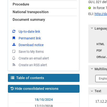
GU L 321 del 
Procedure
In force:
National transposition
ELI:
http://d
Document summary
Languag
Up-to-date link
Permanent link
Langua
HTML
Download notice
PDF
Save to My items
Official
Create an email alert
Create an RSS alert
Multilin
Langua
Table of contents
1
Hide consolidated versions
Text
18/10/2024
17.12
17/12/2018