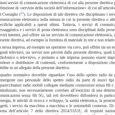
luni servizi di comunicazione elettronica di cui alla presente direttiva
finizione di «servizio della società dell’informazione» di cui all’artic
13
l Consiglio
(
)
. Le disposizioni di tale direttiva che disciplinano i ser
municazione elettronica nella misura in cui la presente direttiva o alt
ecifiche applicabili a questi ultimi. Tuttavia, i servizi di comunic
ssaggistica e i servizi di posta elettronica sono disciplinati dalla pres
rvizi internet, può offrire sia un servizio di comunicazione elettronica, 
esente direttiva, ad esempio la fornitura di materiale in rete e non relat
 stessa impresa, ad esempio un operatore via cavo, può offrire sia un se
gnali televisivi, sia servizi non previsti dalla presente direttiva, qual
diofonico o televisivo, e pertanto a tale impresa possono essere impos
rnitore o distributore di contenuti, conformemente a disposizioni che 
abilite in un allegato della presente direttiva.
 quadro normativo dovrebbe riguardare l’uso dello spettro radio da pa
emergente uso personale dello spettro radio da parte di nuovi tipi 
parecchiature radio mobili collegate mediante connessioni senza fili e p
ntralizzato, non necessariamente correlato all’esercizio di una deter
municazioni senza fili 5G, tali reti dovrebbero diffondersi in particola
energia, le attività di ricerca e sviluppo, la sanità elettronica, la protez
getti, i servizi da macchina a macchina e le automobili connesse. Di 
rma dell’articolo 7 della direttiva 2014/53/UE, di requisiti nazi