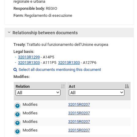
regionale e urbana
Responsible body:
REGIO
Form:
Regolamento di esecuzione
Relationship between documents
Treaty:
Trattato sul funzionamento dell’Unione europea
Legal basis:
32013R1299
- A14P5
32013R1303
- A111P5
32013R1303
- A127P6
Link
Link
Link
Select all documents mentioning this document

Modifies:
Relation
Act
Modifies
32015R0207
Modifies
32015R0207
Modifies
32015R0207
Modifies
32015R0207