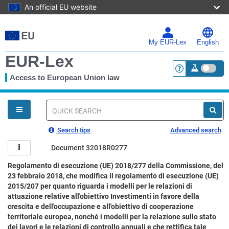
An official EU website
Skip
to
main
My EUR-Lex
English
content
EUR-Lex
Access to European Union law
<a href="https:
You
are
here
Quick
search
Search tips
Advanced search
Document 32018R0277
Regolamento di esecuzione (UE) 2018/277 della Commissione, del
23 febbraio 2018, che modifica il regolamento di esecuzione (UE)
2015/207 per quanto riguarda i modelli per le relazioni di
attuazione relative all'obiettivo Investimenti in favore della
crescita e dell'occupazione e all'obiettivo di cooperazione
territoriale europea, nonché i modelli per la relazione sullo stato
dei lavori e le relazioni di controllo annuali e che rettifica tale