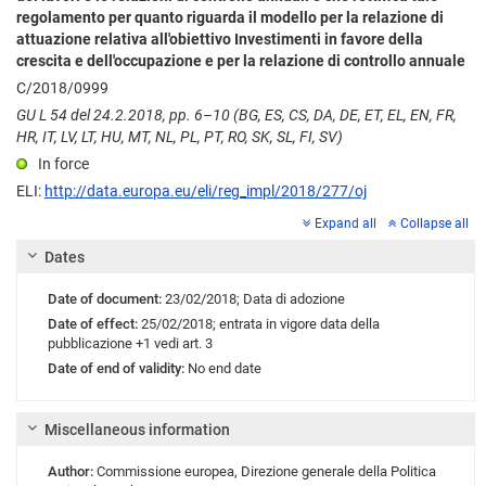
regolamento per quanto riguarda il modello per la relazione di
attuazione relativa all'obiettivo Investimenti in favore della
crescita e dell'occupazione e per la relazione di controllo annuale
C/2018/0999
GU L 54 del 24.2.2018, pp. 6–10 (BG, ES, CS, DA, DE, ET, EL, EN, FR,
HR, IT, LV, LT, HU, MT, NL, PL, PT, RO, SK, SL, FI, SV)
In force
ELI:
http://data.europa.eu/eli/reg_impl/2018/277/oj
Expand all
Collapse all
Dates
Date of document:
23/02/2018;
Data di adozione
Date of effect:
25/02/2018;
entrata in vigore
data della
pubblicazione +1 vedi art. 3
Date of end of validity:
No end date
Miscellaneous information
Author:
Commissione europea
,
Direzione generale della Politica