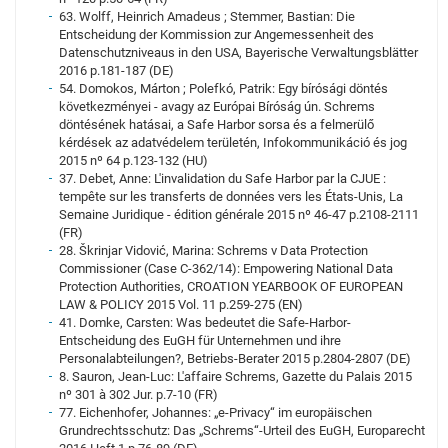
63. Wolff, Heinrich Amadeus ; Stemmer, Bastian: Die
Entscheidung der Kommission zur Angemessenheit des
Datenschutzniveaus in den USA, Bayerische Verwaltungsblätter
2016 p.181-187 (DE)
54. Domokos, Márton ; Polefkó, Patrik: Egy bírósági döntés
következményei - avagy az Európai Bíróság ún. Schrems
döntésének hatásai, a Safe Harbor sorsa és a felmerülő
kérdések az adatvédelem területén, Infokommunikáció és jog
2015 nº 64 p.123-132 (HU)
37. Debet, Anne: L'invalidation du Safe Harbor par la CJUE :
tempête sur les transferts de données vers les États-Unis, La
Semaine Juridique - édition générale 2015 nº 46-47 p.2108-2111
(FR)
28. Škrinjar Vidović, Marina: Schrems v Data Protection
Commissioner (Case C-362/14): Empowering National Data
Protection Authorities, CROATION YEARBOOK OF EUROPEAN
LAW & POLICY 2015 Vol. 11 p.259-275 (EN)
41. Domke, Carsten: Was bedeutet die Safe-Harbor-
Entscheidung des EuGH für Unternehmen und ihre
Personalabteilungen?, Betriebs-Berater 2015 p.2804-2807 (DE)
8. Sauron, Jean-Luc: L'affaire Schrems, Gazette du Palais 2015
nº 301 à 302 Jur. p.7-10 (FR)
77. Eichenhofer, Johannes: „e-Privacy“ im europäischen
Grundrechtsschutz: Das „Schrems“-Urteil des EuGH, Europarecht