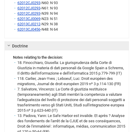
62012CJ0293
-N60: N 93
62012CJ0293
-N61: N 93
62012CJ0293
-N39: N 94
62013CJ0069
-N23: N 51
62013CJ0212
-N29: N 38
62013CJ0456
-N48: N 64
Doctrine
Notes relating to the decision:
18. Finocchiaro, Giusella: La giurisprudenza della Corte di
Giustizia in materia di dati personali da Google Spain a Schrems,
Il diritto dell'informazione e dell'informatica 2015 p.779-799 (IT)
118. Carlier, Jean-Yves ; Leboeuf, Luc: Droit européen des
migrations, Journal de droit européen 2019 nº 3 p.114-130 (FR)
7. Salvatore, Vincenzo: La Corte di giustizia restituisce
(temporaneamente) agli Stati membri la competenza a valutare
l'adeguatezza del livello di protezione dei dati personali soggetti a
trasferimento verso gli Stati Uniti, Studi sull'integrazione europea
2015 nº 3 p.623-640 (IT)
13. Padova, Yann: Le Safe Harbor est invalide. Et après ? Analyse
des fondements de l'arrêt de la CJUE et de ses conséquences,
Droit de l'immatériel : informatique, médias, communication 2015
nº 120 p.50-64 (FR)