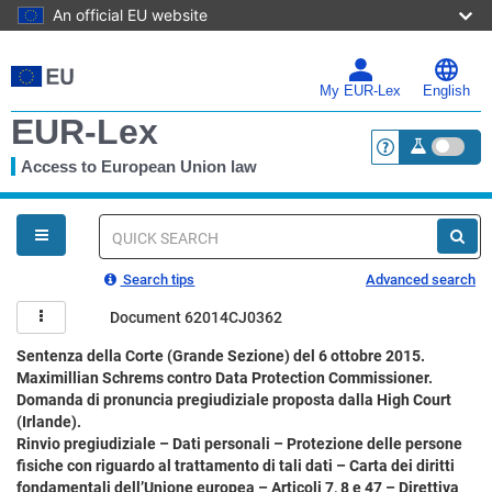
An official EU website
Skip
to
main
My EUR-Lex
English
content
EUR-Lex
Access to European Union law
<a href="https:
You
are
here
Quick
search
Search tips
Advanced search
Document 62014CJ0362
Sentenza della Corte (Grande Sezione) del 6 ottobre 2015.
Maximillian Schrems contro Data Protection Commissioner.
Domanda di pronuncia pregiudiziale proposta dalla High Court
(Irlande).
Rinvio pregiudiziale – Dati personali – Protezione delle persone
fisiche con riguardo al trattamento di tali dati – Carta dei diritti
fondamentali dell’Unione europea – Articoli 7, 8 e 47 – Direttiva