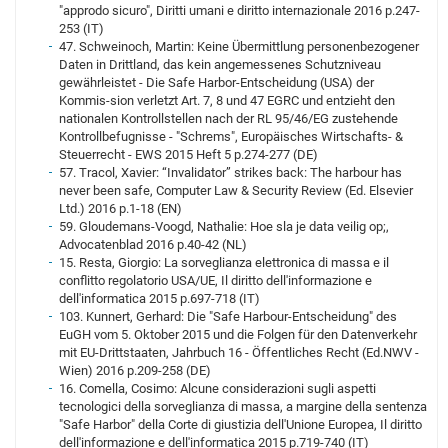
"approdo sicuro", Diritti umani e diritto internazionale 2016 p.247-
253 (IT)
47. Schweinoch, Martin: Keine Übermittlung personenbezogener
Daten in Drittland, das kein angemessenes Schutzniveau
gewährleistet - Die Safe Harbor-Entscheidung (USA) der
Kommis-sion verletzt Art. 7, 8 und 47 EGRC und entzieht den
nationalen Kontrollstellen nach der RL 95/46/EG zustehende
Kontrollbefugnisse - "Schrems", Europäisches Wirtschafts- &
Steuerrecht - EWS 2015 Heft 5 p.274-277 (DE)
57. Tracol, Xavier: “Invalidator” strikes back: The harbour has
never been safe, Computer Law & Security Review (Ed. Elsevier
Ltd.) 2016 p.1-18 (EN)
59. Gloudemans-Voogd, Nathalie: Hoe sla je data veilig op;,
Advocatenblad 2016 p.40-42 (NL)
15. Resta, Giorgio: La sorveglianza elettronica di massa e il
conflitto regolatorio USA/UE, Il diritto dell'informazione e
dell'informatica 2015 p.697-718 (IT)
103. Kunnert, Gerhard: Die "Safe Harbour-Entscheidung" des
EuGH vom 5. Oktober 2015 und die Folgen für den Datenverkehr
mit EU-Drittstaaten, Jahrbuch 16 - Öffentliches Recht (Ed.NWV -
Wien) 2016 p.209-258 (DE)
16. Comella, Cosimo: Alcune considerazioni sugli aspetti
tecnologici della sorveglianza di massa, a margine della sentenza
"Safe Harbor" della Corte di giustizia dell'Unione Europea, Il diritto
dell'informazione e dell'informatica 2015 p.719-740 (IT)