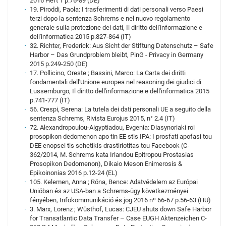
2016 Heft 1 p.76-89 (DE)
19. Piroddi, Paola: I trasferimenti di dati personali verso Paesi
terzi dopo la sentenza Schrems e nel nuovo regolamento
generale sulla protezione dei dati, Il diritto dell'informazione e
dell'informatica 2015 p.827-864 (IT)
32. Richter, Frederick: Aus Sicht der Stiftung Datenschutz – Safe
Harbor – Das Grundproblem bleibt, PinG - Privacy in Germany
2015 p.249-250 (DE)
17. Pollicino, Oreste ; Bassini, Marco: La Carta dei diritti
fondamentali dell'Unione europea nel reasoning dei giudici di
Lussemburgo, Il diritto dell'informazione e dell'informatica 2015
p.741-777 (IT)
56. Crespi, Serena: La tutela dei dati personali UE a seguito della
sentenza Schrems, Rivista Eurojus 2015, n° 2.4 (IT)
72. Alexandropoulou-Aigyptiadou, Evgenia: Diasynoriaki roi
prosopikon dedomenon apo tin EE stis IPA: I prosfati apofasi tou
DEE enopsei tis schetikis drastiriotitas tou Facebook (C-
362/2014, M. Schrems kata Irlandou Epitropou Prostasias
Prosopikon Dedomenon), Dikaio Meson Enimerosis &
Epikoinonias 2016 p.12-24 (EL)
105. Kelemen, Anna ; Róna, Bence: Adatvédelem az Európai
Unióban és az USA-ban a Schrems-ügy következményei
fényében, Infokommunikáció és jog 2016 nº 66-67 p.56-63 (HU)
3. Marx, Lorenz ; Wüsthof, Lucas: CJEU shuts down Safe Harbor
for Transatlantic Data Transfer – Case EUGH Aktenzeichen C-