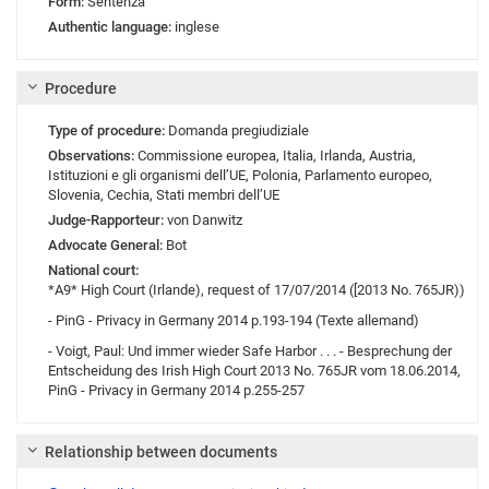
Form:
Sentenza
Authentic language:
inglese
Procedure
Type of procedure:
Domanda pregiudiziale
Observations:
Commissione europea
,
Italia
,
Irlanda
,
Austria
,
Istituzioni e gli organismi dell’UE
,
Polonia
,
Parlamento europeo
,
Slovenia
,
Cechia
,
Stati membri dell’UE
Judge-Rapporteur:
von Danwitz
Advocate General:
Bot
National court:
*A9* High Court (Irlande), request of 17/07/2014 ([2013 No. 765JR))
- PinG - Privacy in Germany 2014 p.193-194 (Texte allemand)
- Voigt, Paul: Und immer wieder Safe Harbor . . . - Besprechung der
Entscheidung des Irish High Court 2013 No. 765JR vom 18.06.2014,
PinG - Privacy in Germany 2014 p.255-257
Relationship between documents