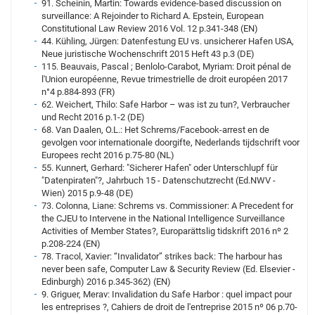
91. Scheinin, Martin: Towards evidence-based discussion on
surveillance: A Rejoinder to Richard A. Epstein, European
Constitutional Law Review 2016 Vol. 12 p.341-348 (EN)
44. Kühling, Jürgen: Datenfestung EU vs. unsicherer Hafen USA,
Neue juristische Wochenschrift 2015 Heft 43 p.3 (DE)
115. Beauvais, Pascal ; Benlolo-Carabot, Myriam: Droit pénal de
l'Union européenne, Revue trimestrielle de droit européen 2017
n°4 p.884-893 (FR)
62. Weichert, Thilo: Safe Harbor – was ist zu tun?, Verbraucher
und Recht 2016 p.1-2 (DE)
68. Van Daalen, O.L.: Het Schrems/Facebook-arrest en de
gevolgen voor internationale doorgifte, Nederlands tijdschrift voor
Europees recht 2016 p.75-80 (NL)
55. Kunnert, Gerhard: "Sicherer Hafen" oder Unterschlupf für
"Datenpiraten"?, Jahrbuch 15 - Datenschutzrecht (Ed.NWV -
Wien) 2015 p.9-48 (DE)
73. Colonna, Liane: Schrems vs. Commissioner: A Precedent for
the CJEU to Intervene in the National Intelligence Surveillance
Activities of Member States?, Europarättslig tidskrift 2016 nº 2
p.208-224 (EN)
78. Tracol, Xavier: “Invalidator” strikes back: The harbour has
never been safe, Computer Law & Security Review (Ed. Elsevier -
Edinburgh) 2016 p.345-362) (EN)
9. Griguer, Merav: Invalidation du Safe Harbor : quel impact pour
les entreprises ?, Cahiers de droit de l'entreprise 2015 nº 06 p.70-