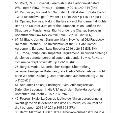
66. Voigt, Paul ; Posedel, Jeremiah: Safe Harbor invalidated –
What next?, PinG - Privacy in Germany 2016 p.40-444 (EN)
94. Pachinger, Michael M.: Nach dem EuGH-Urteil zu Safe Harbor
- Was tun und wie geht's weiter?, Ecolex 2016 p.115-117 (DE)
89. Ojanen, Tuomas: Making the Essence of Fundamental Rights
Real: The Court of Justice of the European Union Clarifies the
Structure of Fundamental Rights under the Charter, European
Constitutional Law Review 2016 Vol. 12 p.318-329 (EN)
67. M. Black, James ; Damiano, Mark: Now What Did Facebook
Do to the Internet? The Invalidation of the US Safe Harbor
Agreement, European Law Reporter 2016 p.26-32 (DE, EN)
116. Popa, Ionuț-Florin: Impactul Regulamentului privind protecţia
datelor cu caracter personal asupra răspunderii civile, Revista
română de drept privat 2018 p.179-183 (RO)
25. Berger, Maria ; Maderbacher, Gregor: Übermittlung
personenbezogener Daten an „Safe Harbor“-Unternehmen nicht
ohne Weiteres zulässig, Österreichische Juristenzeitung 2015
p.1125 (DE)
51. Schuster, Fabian ; Hunzinger, Sven: Zulässigkeit von
Datenübertragungen in die USA nach dem Safe-Harbor-Urteil,
Computer und Recht 2015 p.787-794 (DE)
49. Peyrou, Sylvie: La Cour de justice de l'Union européenne, à
l'avant-garde de la défense des droits numériques, Journal de
droit européen 2015 nº 224 p.395-398 (FR)
33. Bergt, Matthias: EuGH: Safe Harbor-Abkommen ist Ungültig,