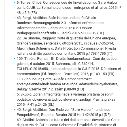
6. Torres, Chloé: Conséquences de l'invalidation du Safe Harbor
par la CJUE, La Semaine Juridique - entreprise et affaires 2015 nº
48 p.5-6 (FR)
43. Bergt, Matthias: Safe Harbor und der EuGH als
Bundesverfassungsgericht 2.0, Informationfreiheit und
Informationsrecht - Jahrbuch 2015 (Ed. Lexxion
Verlagsgesellschaft mbH - Berlin) 2015 p.303-319 (DE)
22. De Simone, Ruggero: Corte di giustizia dell'Unione europea,
Grande Sezione, sentenza 6 ottobre 2015, in causa C-362/14,
Maximillian Schrems c. Data Protection Commissioner, Rivista
italiana di diritto pubblico comunitario 2015 p.1793-1795 (IT)
109. Tinière, Romain: III. Droits fondamentaux - Cour de justice,
gde ch., 6 octobre 2015, Schrems, aff. C-362/14,
ECLI:EU:C:2015:650, Jurisprudence de la CJUE 2015. Décisions et
commentaires (Ed. Bruylant - Bruxelles) 2016, p. 149-153 (FR)
113. Schubauer, Petra: A Safe Harbor határozat
érvénytelenítésének hatása az európai adatvédelmi gyakorlatra,
Belügyi Szemle 2017 2. szám p.88-99 (HU)
5. Skubic, Zoran: Integriteta načela varnega pristana osebnih
podatkov obvarovana tudi po slovenski zaslugi, Pravna praksa
2015 nº 41 p.24-26 (SL)
40. Bergt, Matthias: Das Ende von "Safe Harbor" - und neue
Perspektiven?, Betriebs-Berater 2015 Heft 42/2015 p.I (DE)
69. Giattini, Antonio: La tutela dei dati personali davanti alla Corte
di giustizia dell'UE : il caso Schrems e l'invalidità del sistema di