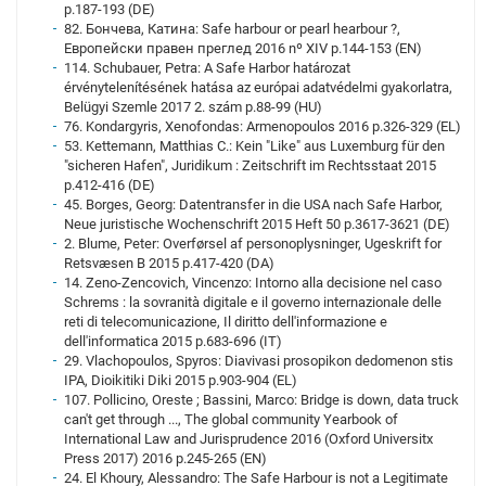
p.187-193 (DE)
82. Бончева, Катина: Safe harbour or pearl hearbour ?,
Европейски правен преглед 2016 nº XIV p.144-153 (EN)
114. Schubauer, Petra: A Safe Harbor határozat
érvénytelenítésének hatása az európai adatvédelmi gyakorlatra,
Belügyi Szemle 2017 2. szám p.88-99 (HU)
76. Kondargyris, Xenofondas: Armenopoulos 2016 p.326-329 (EL)
53. Kettemann, Matthias C.: Kein "Like" aus Luxemburg für den
"sicheren Hafen", Juridikum : Zeitschrift im Rechtsstaat 2015
p.412-416 (DE)
45. Borges, Georg: Datentransfer in die USA nach Safe Harbor,
Neue juristische Wochenschrift 2015 Heft 50 p.3617-3621 (DE)
2. Blume, Peter: Overførsel af personoplysninger, Ugeskrift for
Retsvæsen B 2015 p.417-420 (DA)
14. Zeno-Zencovich, Vincenzo: Intorno alla decisione nel caso
Schrems : la sovranità digitale e il governo internazionale delle
reti di telecomunicazione, Il diritto dell'informazione e
dell'informatica 2015 p.683-696 (IT)
29. Vlachopoulos, Spyros: Diavivasi prosopikon dedomenon stis
IPA, Dioikitiki Diki 2015 p.903-904 (EL)
107. Pollicino, Oreste ; Bassini, Marco: Bridge is down, data truck
can't get through ..., The global community Yearbook of
International Law and Jurisprudence 2016 (Oxford Universitx
Press 2017) 2016 p.245-265 (EN)
24. El Khoury, Alessandro: The Safe Harbour is not a Legitimate