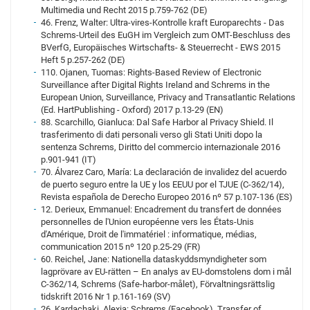
Multimedia und Recht 2015 p.759-762 (DE)
46. Frenz, Walter: Ultra-vires-Kontrolle kraft Europarechts - Das
Schrems-Urteil des EuGH im Vergleich zum OMT-Beschluss des
BVerfG, Europäisches Wirtschafts- & Steuerrecht - EWS 2015
Heft 5 p.257-262 (DE)
110. Ojanen, Tuomas: Rights-Based Review of Electronic
Surveillance after Digital Rights Ireland and Schrems in the
European Union, Surveillance, Privacy and Transatlantic Relations
(Ed. HartPublishing - Oxford) 2017 p.13-29 (EN)
88. Scarchillo, Gianluca: Dal Safe Harbor al Privacy Shield. Il
trasferimento di dati personali verso gli Stati Uniti dopo la
sentenza Schrems, Diritto del commercio internazionale 2016
p.901-941 (IT)
70. Álvarez Caro, María: La declaración de invalidez del acuerdo
de puerto seguro entre la UE y los EEUU por el TJUE (C-362/14),
Revista española de Derecho Europeo 2016 nº 57 p.107-136 (ES)
12. Derieux, Emmanuel: Encadrement du transfert de données
personnelles de l'Union européenne vers les États-Unis
d'Amérique, Droit de l'immatériel : informatique, médias,
communication 2015 nº 120 p.25-29 (FR)
60. Reichel, Jane: Nationella dataskyddsmyndigheter som
lagprövare av EU-rätten – En analys av EU-domstolens dom i mål
C-362/14, Schrems (Safe-harbor-målet), Förvaltningsrättslig
tidskrift 2016 Nr 1 p.161-169 (SV)
26. Kardachaki, Alexia: Schrems (Facebook). Transfer of