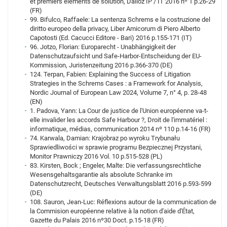
et premiers éléments de solution, Dalloz IP / IT 2016 nº 1 p.26-29
(FR)
99. Bifulco, Raffaele: La sentenza Schrems e la costruzione del
diritto europeo della privacy, Liber Amicorum di Piero Alberto
Capotosti (Ed. Cacucci Editore - Bari) 2016 p.155-171 (IT)
96. Jotzo, Florian: Europarecht - Unabhängigkeit der
Datenschutzaufsicht und Safe-Harbor-Entscheidung der EU-
Kommission, Juristenzeitung 2016 p.366-370 (DE)
124. Terpan, Fabien: Explaining the Success of Litigation
Strategies in the Schrems Cases : a Framework for Analysis,
Nordic Journal of European Law 2024, Volume 7, n° 4, p. 28-48
(EN)
1. Padova, Yann: La Cour de justice de l'Union européenne va-t-
elle invalider les accords Safe Harbour ?, Droit de l'immatériel :
informatique, médias, communication 2014 nº 110 p.14-16 (FR)
74. Karwala, Damian: Krajobraz po wyroku Trybunału
Sprawiedliwości w sprawie programu Bezpiecznej Przystani,
Monitor Prawniczy 2016 Vol. 10 p.515-528 (PL)
83. Kirsten, Bock ; Engeler, Malte: Die verfassungsrechtliche
Wesensgehaltsgarantie als absolute Schranke im
Datenschutzrecht, Deutsches Verwaltungsblatt 2016 p.593-599
(DE)
108. Sauron, Jean-Luc: Réflexions autour de la communication de
la Commision européenne relative à la notion d'aide d'État,
Gazette du Palais 2016 nº30 Doct. p.15-18 (FR)