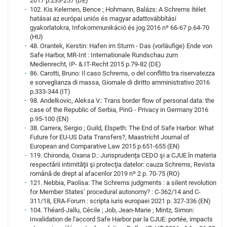
2017 p.233-257 (DE)
102. Kis Kelemen, Bence ; Hohmann, Balázs: A Schrems ítélet
hatásai az európai uniós és magyar adattovábbítási
gyakorlatokra, Infokommunikáció és jog 2016 nº 66-67 p.64-70
(HU)
48. Orantek, Kerstin: Hafen im Sturm - Das (vorläufige) Ende von
Safe Harbor, MR-Int : Internationale Rundschau zum
Medienrecht, IP- & IT-Recht 2015 p.79-82 (DE)
86. Carotti, Bruno: Il caso Schrems, o del conflitto tra riservatezza
e sorveglianza di massa, Giornale di diritto amministrativo 2016
p.333-344 (IT)
98. Andelkovic, Aleksa V.: Trans border flow of personal data: the
case of the Republic of Serbia, PinG - Privacy in Germany 2016
p.95-100 (EN)
38. Carrera, Sergio ; Guild, Elspeth: The End of Safe Harbor: What
Future for EU-US Data Transfers?, Maastricht Journal of
European and Comparative Law 2015 p.651-655 (EN)
119. Chironda, Oxana D.: Jurisprudenţa CEDO şi a CJUE în materia
respectării intimităţii şi protecţia datelor: cauza Schrems, Revista
română de drept al afacerilor 2019 nº 2 p. 70-75 (RO)
121. Nebbia, Paolisa: The Schrems judgments : a silent revolution
for Member States’ procedural autonomy? : C-362/14 and C-
311/18, ERA-Forum : scripta iuris europaei 2021 p. 327-336 (EN)
104. Théard-Jallu, Cécile ; Job, Jean-Marie ; Mintz, Simon:
Invalidation de l'accord Safe Harbor par la CJUE: portée, impacts