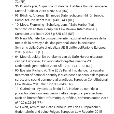
72 (FR)
36. Dumitraşcu, Augustina: Curtea de Justiție a Uniunii Europene,
Curierul Judiciar 2015 p.682-683 (RO)
93. Börding, Andreas: Ein neues Datenschutzschild für Europa,
Computer und Recht 2016 p.431-441 (DE)
10. Moos, Flemming ; Schefzig, Jens: "Safe Harbor" hat
Schiffbruch erlitten, Computer Law Review International |
Computer und Recht 2015 p.625-633 (DE)
95. Nino, Michele: Le prospettive internazionali ed europee della
tutela della privacy e dei dati personali dopo la decisione
Schrems della Corte di giustizia UE, Il diritto dell'Unione Europea
2016 p.755-787 (IT)
64. Moerel, Lokke: De betekenis van de Safe Harbor uitspraak
van het Europese Hof voor datadoorgiftes naar de VS,
Nederlands juristenblad 2016 Afl. 17 p.1174-1183 (NL)
90. Epstein, Richard A.: The ECJ's Fanal Imbalance: Its cavalier
treatment of national security issues poses serious risk to public
safety and sound commercial practices, European Constitutional
Law Review 2016 Vol. 12 p.330-340 (EN)
11. Quéméner, Myriam: La fin du Safe Harbor au nom de la
protection des données personnelles : enjeux et perspectives,
Droit de l'immatériel : informatique, médias, communication 2015
nº 120 p.22-24 (FR)
52. Ewert, Armin: Das Safe-Harbour-Urteil des Europäischen
Gerichtshofs und seine Folgen, European Law Reporter 2015