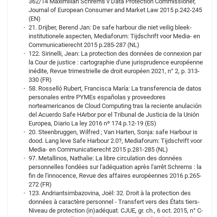
362/14 Maximilian Schrems v Data Protection Commissioner,
Journal of European Consumer and Market Law 2015 p.242-245
(EN)
21. Drijber, Berend Jan: De safe harbour die niet veilig bleek-
institutionele aspecten, Mediaforum: Tijdschrift voor Media- en
Communicatierecht 2015 p.285-287 (NL)
122. Sirinelli, Jean: La protection des données de connexion par
la Cour de justice : cartographie d'une jurisprudence européenne
inédite, Revue trimestrielle de droit européen 2021, n° 2, p. 313-
330 (FR)
58. Rosselló Rubert, Francisca María: La transferencia de datos
personales entre PYMEs españolas y proveedores
norteamericanos de Cloud Computing tras la reciente anulación
del Acuerdo Safe HArbor por el Tribunal de Justicia de la Unión
Europea, Diario La ley 2016 nº 174 p.12-19 (ES)
20. Steenbruggen, Wilfred ; Van Harten, Sonja: safe Harbour is
dood. Lang leve Safe Harbour 2.0?, Mediaforum: Tijdschrift voor
Media- en Communicatierecht 2015 p.281-285 (NL)
97. Metallinos, Nathalie: La libre circulation des données
personnelles fondées sur l'adéquation après l'arrêt Schrems : la
fin de l'innocence, Revue des affaires européennes 2016 p.265-
272 (FR)
123. Andriantsimbazovina, Joël: 32. Droit à la protection des
données à caractère personnel - Transfert vers des États tiers-
Niveau de protection (in)adéquat. CJUE, gr. ch., 6 oct. 2015, n° C-