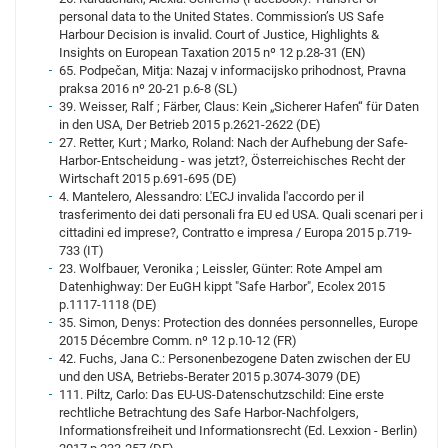
personal data to the United States. Commission’s US Safe
Harbour Decision is invalid. Court of Justice, Highlights &
Insights on European Taxation 2015 nº 12 p.28-31 (EN)
65. Podpečan, Mitja: Nazaj v informacijsko prihodnost, Pravna
praksa 2016 nº 20-21 p.6-8 (SL)
39. Weisser, Ralf ; Färber, Claus: Kein „Sicherer Hafen“ für Daten
in den USA, Der Betrieb 2015 p.2621-2622 (DE)
27. Retter, Kurt ; Marko, Roland: Nach der Aufhebung der Safe-
Harbor-Entscheidung - was jetzt?, Österreichisches Recht der
Wirtschaft 2015 p.691-695 (DE)
4. Mantelero, Alessandro: L'ECJ invalida l'accordo per il
trasferimento dei dati personali fra EU ed USA. Quali scenari per i
cittadini ed imprese?, Contratto e impresa / Europa 2015 p.719-
733 (IT)
23. Wolfbauer, Veronika ; Leissler, Günter: Rote Ampel am
Datenhighway: Der EuGH kippt "Safe Harbor", Ecolex 2015
p.1117-1118 (DE)
35. Simon, Denys: Protection des données personnelles, Europe
2015 Décembre Comm. nº 12 p.10-12 (FR)
42. Fuchs, Jana C.: Personenbezogene Daten zwischen der EU
und den USA, Betriebs-Berater 2015 p.3074-3079 (DE)
111. Piltz, Carlo: Das EU-US-Datenschutzschild: Eine erste
rechtliche Betrachtung des Safe Harbor-Nachfolgers,
Informationsfreiheit und Informationsrecht (Ed. Lexxion - Berlin)