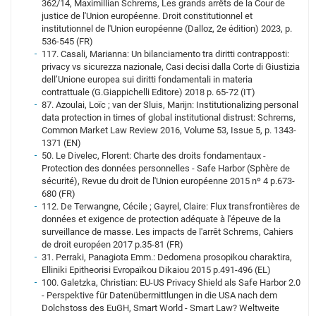
362/14, Maximillian Schrems, Les grands arrêts de la Cour de
justice de l'Union européenne. Droit constitutionnel et
institutionnel de l'Union européenne (Dalloz, 2e édition) 2023, p.
536-545 (FR)
117. Casali, Marianna: Un bilanciamento tra diritti contrapposti:
privacy vs sicurezza nazionale, Casi decisi dalla Corte di Giustizia
dell’Unione europea sui diritti fondamentali in materia
contrattuale (G.Giappichelli Editore) 2018 p. 65-72 (IT)
87. Azoulai, Loïc ; van der Sluis, Marijn: Institutionalizing personal
data protection in times of global institutional distrust: Schrems,
Common Market Law Review 2016, Volume 53, Issue 5, p. 1343-
1371 (EN)
50. Le Divelec, Florent: Charte des droits fondamentaux -
Protection des données personnelles - Safe Harbor (Sphère de
sécurité), Revue du droit de l'Union européenne 2015 nº 4 p.673-
680 (FR)
112. De Terwangne, Cécile ; Gayrel, Claire: Flux transfrontières de
données et exigence de protection adéquate à l'épeuve de la
surveillance de masse. Les impacts de l'arrêt Schrems, Cahiers
de droit européen 2017 p.35-81 (FR)
31. Perraki, Panagiota Emm.: Dedomena prosopikou charaktira,
Elliniki Epitheorisi Evropaïkou Dikaiou 2015 p.491-496 (EL)
100. Galetzka, Christian: EU-US Privacy Shield als Safe Harbor 2.0
- Perspektive für Datenübermittlungen in die USA nach dem
Dolchstoss des EuGH, Smart World - Smart Law? Weltweite