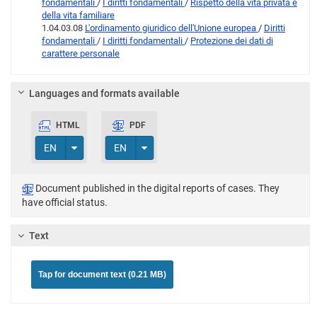
fondamentali
/
I diritti fondamentali
/
Rispetto della vita privata e
della vita familiare
1.04.03.08
L'ordinamento giuridico dell'Unione europea
/
Diritti
fondamentali
/
I diritti fondamentali
/
Protezione dei dati di
carattere personale
Languages and formats available
HTML
PDF
Toggle Dropdown
Toggle Dropdown
EN
EN
Document published in the digital reports of cases. They
have official status.
Text
Tap for document text (0.21 MB)