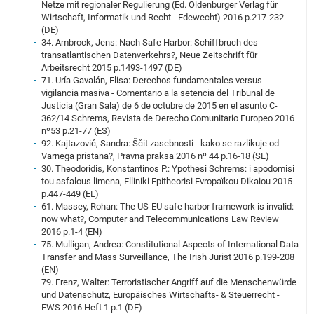
Netze mit regionaler Regulierung (Ed. Oldenburger Verlag für
Wirtschaft, Informatik und Recht - Edewecht) 2016 p.217-232
(DE)
34. Ambrock, Jens: Nach Safe Harbor: Schiffbruch des
transatlantischen Datenverkehrs?, Neue Zeitschrift für
Arbeitsrecht 2015 p.1493-1497 (DE)
71. Uría Gavalán, Elisa: Derechos fundamentales versus
vigilancia masiva - Comentario a la setencia del Tribunal de
Justicia (Gran Sala) de 6 de octubre de 2015 en el asunto C-
362/14 Schrems, Revista de Derecho Comunitario Europeo 2016
nº53 p.21-77 (ES)
92. Kajtazović, Sandra: Ščit zasebnosti - kako se razlikuje od
Varnega pristana?, Pravna praksa 2016 nº 44 p.16-18 (SL)
30. Theodoridis, Konstantinos P.: Ypothesi Schrems: i apodomisi
tou asfalous limena, Elliniki Epitheorisi Evropaïkou Dikaiou 2015
p.447-449 (EL)
61. Massey, Rohan: The US-EU safe harbor framework is invalid:
now what?, Computer and Telecommunications Law Review
2016 p.1-4 (EN)
75. Mulligan, Andrea: Constitutional Aspects of International Data
Transfer and Mass Surveillance, The Irish Jurist 2016 p.199-208
(EN)
79. Frenz, Walter: Terroristischer Angriff auf die Menschenwürde
und Datenschutz, Europäisches Wirtschafts- & Steuerrecht -
EWS 2016 Heft 1 p.1 (DE)