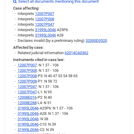
Link
Select all documents mentioning this document

Case affecting:
Interprets
12007P007
Interprets
12007P008
Interprets
12007P047
Interprets
31995L0046
A25P6
Interprets
31995L0046
A28
Declares invalid (by a preliminary ruling)
32000D0520
Affected by case:
Related judicial information
62014CA0362
Instruments cited in case law:
12007P007
: N 1 37 - 106
12007P008
: N 1 37 - 106
12007P008
-P3: N 40 47 53 54 58 65
12007P008
-P1: N 58 72
12007P047
: N 1 37 - 106
12007P047
-L1: N 95
12008E016
-P2: N 40
12008E288
-L4: N 51
31995L0046
-A25P6: N 1 37 - 106
31995L0046
-A28: N 1 37 - 106
31995L0046
: N 38
31995L0046
-C10: N 39
31995L0046
-C2: N 39