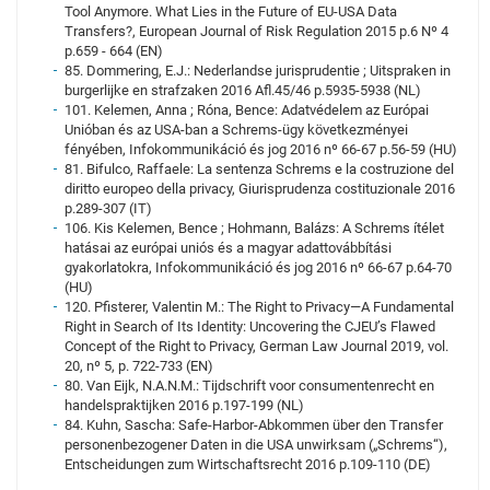
Tool Anymore. What Lies in the Future of EU-USA Data
Transfers?, European Journal of Risk Regulation 2015 p.6 Nº 4
p.659 - 664 (EN)
85. Dommering, E.J.: Nederlandse jurisprudentie ; Uitspraken in
burgerlijke en strafzaken 2016 Afl.45/46 p.5935-5938 (NL)
101. Kelemen, Anna ; Róna, Bence: Adatvédelem az Európai
Unióban és az USA-ban a Schrems-ügy következményei
fényében, Infokommunikáció és jog 2016 nº 66-67 p.56-59 (HU)
81. Bifulco, Raffaele: La sentenza Schrems e la costruzione del
diritto europeo della privacy, Giurisprudenza costituzionale 2016
p.289-307 (IT)
106. Kis Kelemen, Bence ; Hohmann, Balázs: A Schrems ítélet
hatásai az európai uniós és a magyar adattovábbítási
gyakorlatokra, Infokommunikáció és jog 2016 nº 66-67 p.64-70
(HU)
120. Pfisterer, Valentin M.: The Right to Privacy—A Fundamental
Right in Search of Its Identity: Uncovering the CJEU’s Flawed
Concept of the Right to Privacy, German Law Journal 2019, vol.
20, nº 5, p. 722-733 (EN)
80. Van Eijk, N.A.N.M.: Tijdschrift voor consumentenrecht en
handelspraktijken 2016 p.197-199 (NL)
84. Kuhn, Sascha: Safe-Harbor-Abkommen über den Transfer
personenbezogener Daten in die USA unwirksam („Schrems“),
Entscheidungen zum Wirtschaftsrecht 2016 p.109-110 (DE)