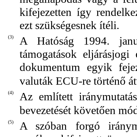
kifejezetten így rendel
ezt szükségesnek ítéli.
(3)
A Hatóság 1994. janu
támogatások eljárásjogi 
dokumentum egyik fejez
valuták ECU-re történő á
(4)
Az említett iránymutat
bevezetését követően mó
(5)
A szóban forgó iránym