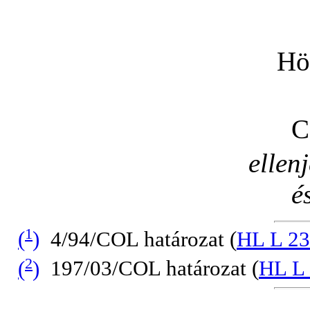
Hö
C
ellen
é
1
(
)
4/94/COL határozat (
HL L 231
2
(
)
197/03/COL határozat (
HL L 