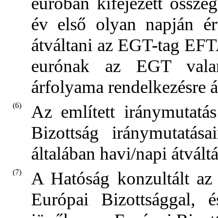
euróban kifejezett össze
év első olyan napján ér
átváltani az EGT-tag EF
eurónak az EGT vala
árfolyama rendelkezésre ál
(6)
Az említett iránymutat
Bizottság iránymutatás
általában havi/napi átvál
(7)
A Hatóság konzultált a
Európai Bizottsággal, é