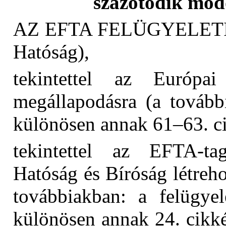
százötödik módo
AZ EFTA FELÜGYELETI 
Hatóság),
tekintettel az Európa
megállapodásra (a tovább
különösen annak 61–63. ci
tekintettel az EFTA-tag
Hatóság és Bíróság létreh
továbbiakban: a felügyel
különösen annak 24. cikké