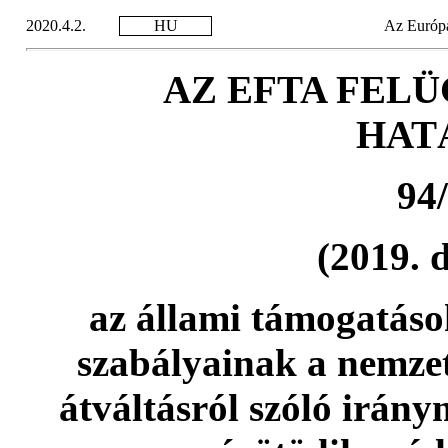
2020.4.2.
HU
Az Európa
AZ EFTA FEL
HAT
94
(2019. 
az állami támogatások
szabályainak a nemzeti
átváltásról szóló irány