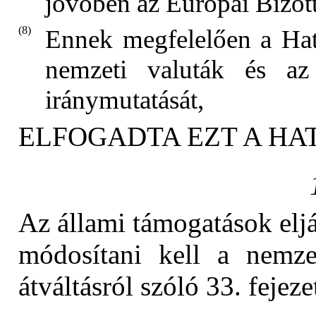
jövőben az Európai Bizott
(8)
Ennek megfelelően a Ható
nemzeti valuták és az 
iránymutatását,
ELFOGADTA EZT A HA
Az állami támogatások eljá
módosítani kell a nemze
átváltásról szóló 33. fejeze