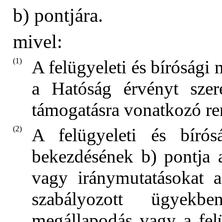
b) pontjára.
mivel:
(1)
A felügyeleti és bírósági
a Hatóság érvényt szer
támogatásra vonatkozó re
(2)
A felügyeleti és bírós
bekezdésének b) pontja 
vagy iránymutatásokat 
szabályozott ügyekb
megállapodás vagy a felü