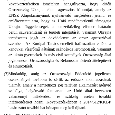
következtetéseiben ismételten hangsúlyozta, hogy elítéli
Oroszország Ukrajna elleni agressziós háborúját, amely az
ENSZ Alapokmányának nyilvánvaló megsértését jelenti, és
emlékeztetett arra, hogy az Unió rendíthetetlenül támogatja
Ukrajna függetlenségét, a nemzetközileg elismert határain
belüli szuverenitását és területi integritását, valamint Ukrajna
természetes jogát az önvédelemre az orosz agresszióval
szemben. Az Európai Tanács emellett határozottan elítélte a
kahovkai vízerőmű gátjának szándékos lerombolását, valamint
az ukrán gyermekek és más civil személyek Oroszország által
jogellenesen Oroszországba és Belaruszba történő áttelepítését
és elhurcolását.
(3)
Mindaddig, amíg az Oroszországi Föderáció jogellenes
cselekményei továbbra is sértik az erőszak alkalmazásának
tilalmát, amely a nemzetközi jog feltétlen alkalmazást igénylő
szabálya, helyénvaló fenntartani az Unió által bevezetett
valamennyi intézkedést, és szükség esetén további
intézkedéseket hozni. Következésképpen a 2014/512/KKBP
határozatot további hat hónapra meg kell újítani.