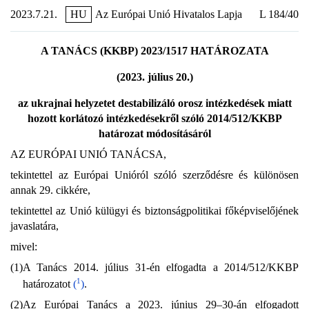
2023.7.21.
HU
Az Európai Unió Hivatalos Lapja
L 184/40
A TANÁCS (KKBP) 2023/1517 HATÁROZATA
(2023. július 20.)
az ukrajnai helyzetet destabilizáló orosz intézkedések miatt
hozott korlátozó intézkedésekről szóló 2014/512/KKBP
határozat módosításáról
AZ EURÓPAI UNIÓ TANÁCSA,
tekintettel az Európai Unióról szóló szerződésre és különösen
annak 29. cikkére,
tekintettel az Unió külügyi és biztonságpolitikai főképviselőjének
javaslatára,
mivel:
(1)
A Tanács 2014. július 31-én elfogadta a 2014/512/KKBP
1
határozatot
(
)
.
(2)
Az Európai Tanács a 2023. június 29–30-án elfogadott