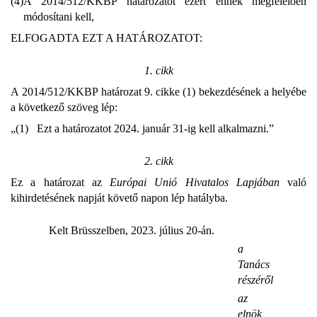
(4)
A 2014/512/KKBP határozatot ezért ennek megfelelően
módosítani kell,
ELFOGADTA EZT A HATÁROZATOT:
1. cikk
A 2014/512/KKBP határozat 9. cikke (1) bekezdésének a helyébe
a következő szöveg lép:
„(1) Ezt a határozatot 2024. január 31-ig kell alkalmazni.”
2. cikk
Ez a határozat az
Európai Unió Hivatalos Lapjában
való
kihirdetésének napját követő napon lép hatályba.
Kelt Brüsszelben, 2023. július 20-án.
a
Tanács
részéről
az
elnök