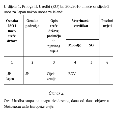
U dijelu 1. Priloga II. Uredbi (EU) br. 206/2010 umeće se sljedeći
unos za Japan nakon unosa za Island:
Oznaka
Oznaka
Opis
Veterinarski
Posebn
ISO i
područja
treće
certifikat
uvjeti
naziv
države,
treće
područja
države
ili
Model(i)
SG
njezinog
dijela
1
2
3
4
5
6
„JP —
JP
Cijela
BOV
Japan
zemlja
Članak 2.
Ova Uredba stupa na snagu dvadesetog dana od dana objave u
Službenom listu Europske unije.