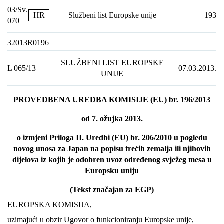
03/Sv.
HR
Službeni list Europske unije
193
070
32013R0196
SLUŽBENI LIST EUROPSKE
L 065/13
07.03.2013.
UNIJE
PROVEDBENA UREDBA KOMISIJE (EU) br. 196/2013
od 7. ožujka 2013.
o izmjeni Priloga II. Uredbi (EU) br. 206/2010 u pogledu
novog unosa za Japan na popisu trećih zemalja ili njihovih
dijelova iz kojih je odobren uvoz određenog svježeg mesa u
Europsku uniju
(Tekst značajan za EGP)
EUROPSKA KOMISIJA,
uzimajući u obzir Ugovor o funkcioniranju Europske unije,