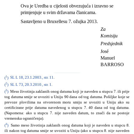
Ova je Uredba u cijelosti obvezujuća i izravno se
primjenjuje u svim državama članicama.
Sastavljeno u Bruxellesu 7. ožujka 2013.
Za
Komisiju
Predsjednik
José
Manuel
BARROSO
1
(
)
SL L 18, 23.1.2003., str. 11
.
2
(
)
SL L 73, 20.3.2010., str. 1
.
3
(
)
Meso životinja zaklanih onog datuma koji je naveden u stupcu 7. ili prije
tog datuma smije se uvoziti u Uniju 90 dana od tog datuma. Pošiljke koje se
prevoze plovilima na otvorenom moru smiju se uvoziti u Uniju ako su
certificirane prije datuma navedenog u stupcu 7. 40 dana od tog datuma.
(Napomena: ako u stupcu 7. nije naveden datum, to znači da ne postoje
vremenska ograničenja).
4
(
)
Samo meso životinja zaklanih onog datuma koji je naveden u stupcu 8.
ili nakon tog datuma smije se uvoziti u Uniju (ako u stupcu 8. nije naveden