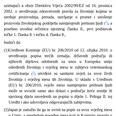
uzimajući u obzir Direktivu Vijeća 2002/99/EZ od 16. prosinca
2002. o utvrđivanju zdravstvenih pravila za životinje kojima se
uređuje proizvodnja, prerada, stavljanje u promet i unošenje
1
proizvoda životinjskog podrijetla namijenjenih prehrani ljudi
(
)
, a
posebno uvodnu rečenicu njezinog članka 8., prvi podstavak
točke 1. članka 8. i točku 4. članka 8.,
budući da:
(1)
Uredbom Komisije (EU) br. 206/2010 od 12. ožujka 2010. o
utvrđivanju popisa trećih zemalja, državnih područja ili
njihovih dijelova odobrenih za unos u Europsku uniju
određenih životinja i svježeg mesa te zahtjeva veterinarskog
2
certificiranja
(
)
utvrđeni su sanitarni uvjeti za uvoz živih
životinja i svježeg mesa tih životinja. U skladu s Uredbom
(EU) br. 206/2010, svježe meso namijenjeno prehrani ljudi
može se uvoziti samo ako dolazi s područja treće zemlje ili
njezinog dijela navedenih na popisu u dijelu 1. Priloga II. toj
Uredbi i ako udovoljava odgovarajućih zahtjevima.
(2)
Japan je zatražio da ga se uvrsti na popis za uvoz svježeg mesa
u Uniju, a pregledom goveđeg mesa koji je Komisija provela u