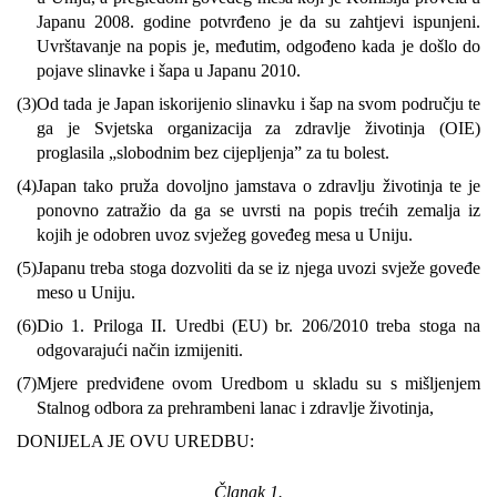
Japanu 2008. godine potvrđeno je da su zahtjevi ispunjeni.
Uvrštavanje na popis je, međutim, odgođeno kada je došlo do
pojave slinavke i šapa u Japanu 2010.
(3)
Od tada je Japan iskorijenio slinavku i šap na svom području te
ga je Svjetska organizacija za zdravlje životinja (OIE)
proglasila „slobodnim bez cijepljenja” za tu bolest.
(4)
Japan tako pruža dovoljno jamstava o zdravlju životinja te je
ponovno zatražio da ga se uvrsti na popis trećih zemalja iz
kojih je odobren uvoz svježeg goveđeg mesa u Uniju.
(5)
Japanu treba stoga dozvoliti da se iz njega uvozi svježe goveđe
meso u Uniju.
(6)
Dio 1. Priloga II. Uredbi (EU) br. 206/2010 treba stoga na
odgovarajući način izmijeniti.
(7)
Mjere predviđene ovom Uredbom u skladu su s mišljenjem
Stalnog odbora za prehrambeni lanac i zdravlje životinja,
DONIJELA JE OVU UREDBU:
Članak 1.