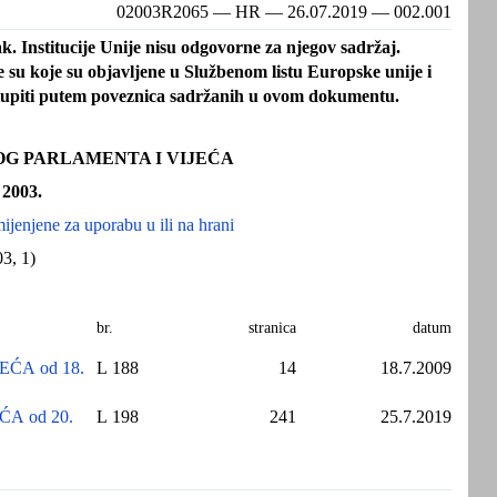
02003R2065 — HR — 26.07.2019 — 002.001
. Institucije Unije nisu odgovorne za njegov sadržaj.
 su koje su objavljene u Službenom listu Europske unije i
tupiti putem poveznica sadržanih u ovom dokumentu.
SKOG PARLAMENTA I VIJEĆA
 2003.
ijenjene za uporabu u ili na hrani
3, 1)
br.
stranica
datum
EĆA od 18.
L 188
14
18.7.2009
A od 20.
L 198
241
25.7.2019