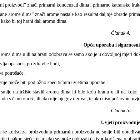
ni proizvodi” znači primarni kondenzati dima i primarne katranske frakc
rane arome dima” znači arome nastale kao rezultat daljnje obrade primarn
 kako bi toj hrani dali aromu dima.
Članak 4.
Opća uporaba i sigurnosni
roma dima u ili na hrani odobrava se samo ako je u dovoljnoj mjeri do
vlja opasnost po zdravlje ljudi,
va potrošače.
nje može biti podložno specifičnim uvjetima uporabe.
smije na tržište staviti aromu dima ili bilo koju hranu u ili na kojo
adu s člankom 6., ili ako nije njegov derivat, te ako nisu poštovani u
Članak 5.
Uvjeti proizvodnj
 se koristi za proizvodnju primarnih proizvoda ne smije biti obrađivan
ije i nakon sječe, osim ako se može dokazati da tvar korištena u obradi 