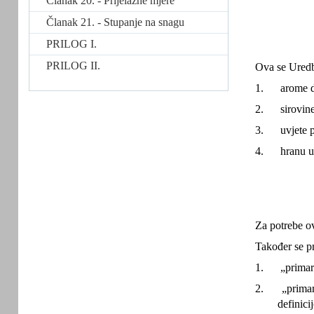
Članak 20. - Prijelazne mjere
Članak 21. - Stupanje na snagu
PRILOG I.
PRILOG II.
Ova se Uredb
1.
arome d
2.
sirovin
3.
uvjete 
4.
hranu u
Za potrebe o
Također se pr
1.
„primar
2.
„prima
definic