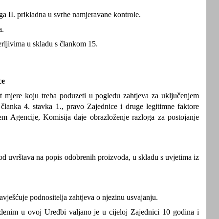
ga II. prikladna u svrhe namjeravane kontrole.
a.
erljivima u skladu s člankom 15.
ce
t mjere koju treba poduzeti u pogledu zahtjeva za uključenjem
članka 4. stavka 1., pravo Zajednice i druge legitimne faktore
jem Agencije, Komisija daje obrazloženje razloga za postojanje
vod uvrštava na popis odobrenih proizvoda, u skladu s uvjetima iz
vješćuje podnositelja zahtjeva o njezinu usvajanju.
enim u ovoj Uredbi valjano je u cijeloj Zajednici 10 godina i