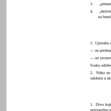
3.
„primar
4.
„derivi
na hrani
1. Uporaba a
—
ne predsta
—
ne zavara
Svako odobre
2. Nitko ne 
odobren u skl
1. Drvo koje
neposredno pr