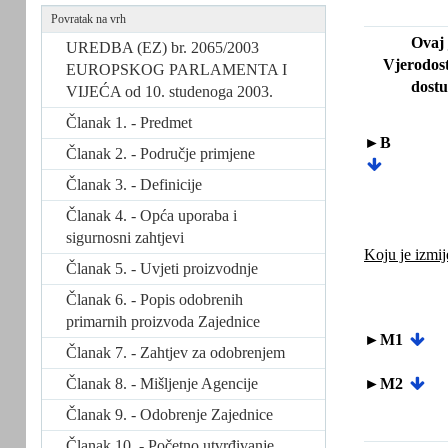
Povratak na vrh
Ovaj 
UREDBA (EZ) br. 2065/2003
Vjerodost
EUROPSKOG PARLAMENTA I
dostu
VIJEĆA od 10. studenoga 2003.
Članak 1. - Predmet
►B
Članak 2. - Područje primjene
Članak 3. - Definicije
Članak 4. - Opća uporaba i
sigurnosni zahtjevi
Koju je izmij
Članak 5. - Uvjeti proizvodnje
Članak 6. - Popis odobrenih
primarnih proizvoda Zajednice
►M1
Članak 7. - Zahtjev za odobrenjem
Članak 8. - Mišljenje Agencije
►M2
Članak 9. - Odobrenje Zajednice
Članak 10. - Početno utvrđivanje