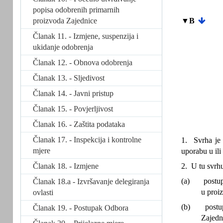
popisa odobrenih primarnih
proizvoda Zajednice
▼B
Članak 11. - Izmjene, suspenzija i
ukidanje odobrenja
Članak 12. - Obnova odobrenja
Članak 13. - Sljedivost
Članak 14. - Javni pristup
Članak 15. - Povjerljivost
Članak 16. - Zaštita podataka
Članak 17. - Inspekcija i kontrolne
1. Svrha je 
mjere
uporabu u ili 
Članak 18. - Izmjene
2. U tu svrh
(a)
postup
Članak 18.a - Izvršavanje delegiranja
u proiz
ovlasti
(b)
postu
Članak 19. - Postupak Odbora
Zajedni