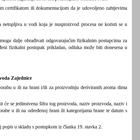
im certifikatom ili dokumentacijom da je udovoljeno zahtjevima
 netopljiva u vodi koja je nusproizvod procesa ne koristi se u
 mogu dalje obrađivati odgovarajućim fizikalnim postupcima za
đeni fizikalni postupak prikladan, odluka može biti donesena u
voda Zajednice
abu u ili na hrani i/ili za proizvodnju deriviranih aroma dima
će se jedinstvena šifra tog proizvoda, naziv proizvoda, naziv i
porabe u ili na određenoj hrani ili kategorijama hrane te datum s
j popis u skladu s postupkom iz članka 19. stavka 2.