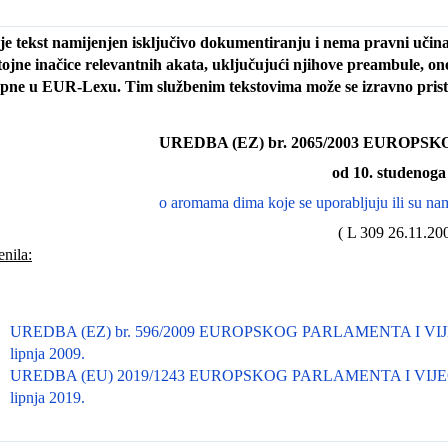
je tekst namijenjen isključivo dokumentiranju i nema pravni učinak
ojne inačice relevantnih akata, uključujući njihove preambule, one
pne u EUR-Lexu. Tim službenim tekstovima može se izravno pris
UREDBA (EZ) br. 2065/2003 EUROP
od 10. studenoga
o aromama dima koje se uporabljuju ili su nam
( L 309 26.11.200
enila:
UREDBA (EZ) br. 596/2009 EUROPSKOG PARLAMENTA I VIJ
lipnja 2009.
UREDBA (EU) 2019/1243 EUROPSKOG PARLAMENTA I VIJEĆ
lipnja 2019.