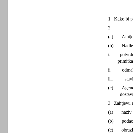
1. Kako bi pr
2.
(a)
Zahtje
(b)
Nadlež
i.
potvrđ
primitka
ii.
odmah
iii.
stav
(c)
Agenc
dostavi
3. Zahtjevu m
(a)
naziv 
(b)
podaci
(c)
obraz