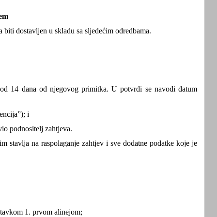
jem
a biti dostavljen u skladu sa sljedećim odredbama.
u od 14 dana od njegovog primitka. U potvrdi se navodi datum
ncija”); i
vio podnositelj zahtjeva.
m stavlja na raspolaganje zahtjev i sve dodatne podatke koje je
 stavkom 1. prvom alinejom;