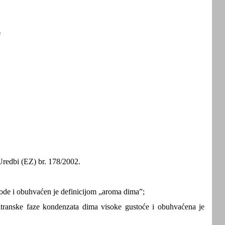
e
Uredbi (EZ) br. 178/2002.
ode i obuhvaćen je definicijom „aroma dima”;
 katranske faze kondenzata dima visoke gustoće i obuhvaćena je