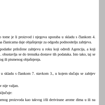
 o tome je li proizvod i njegova uporaba u skladu s člankom 4.
a članicama daje objašnjenje za odgodu podnositelju zahtjeva.
podatke priložene zahtjevu u roku koji odredi Agencija, a koji
 obustavlja se do trenutka dostave tih podataka. Isto tako, taj se
g ili pismenog objašnjenja.
va u skladu s člankom 7. stavkom 3., u kojem slučaju se zahtjev
 nije valjan.
ključuje:
arnog proizvoda kao takvog i/ili derivirane arome dima u ili na