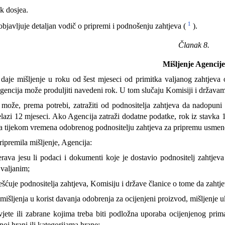
k dosjea.
1
bjavljuje detaljan vodič o pripremi i podnošenju zahtjeva (
).
Članak 8.
Mišljenje Agencije
daje mišljenje u roku od šest mjeseci od primitka valjanog zahtjeva
encija može produljiti navedeni rok. U tom slučaju Komisiji i državam
može, prema potrebi, zatražiti od podnositelja zahtjeva da nadopuni 
lazi 12 mjeseci. Ako Agencija zatraži dodatne podatke, rok iz stavka 1.
ja tijekom vremena odobrenog podnositelju zahtjeva za pripremu usmeno
ipremila mišljenje, Agencija:
erava jesu li podaci i dokumenti koje je dostavio podnositelj zahtje
 valjanim;
šćuje podnositelja zahtjeva, Komisiju i države članice o tome da zahtjev
mišljenja u korist davanja odobrenja za ocijenjeni proizvod, mišljenje u
vjete ili zabrane kojima treba biti podložna uporaba ocijenjenog prim
oj hrani ili kategorijama hrane;