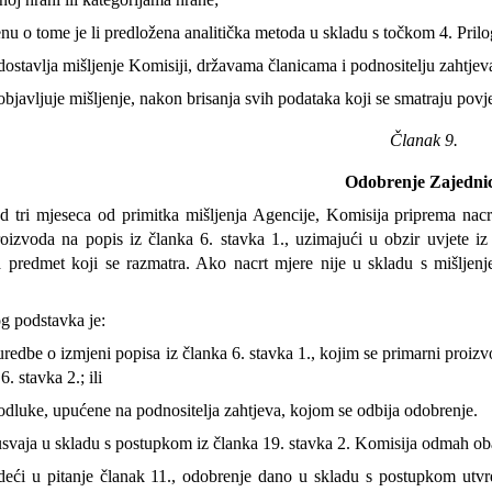
nu o tome je li predložena analitička metoda u skladu s točkom 4. Prilo
ostavlja mišljenje Komisiji, državama članicama i podnositelju zahtjev
bjavljuje mišljenje, nakon brisanja svih podataka koji se smatraju povj
Članak 9.
Odobrenje Zajedni
 tri mjeseca od primitka mišljenja Agencije, Komisija priprema nacr
oizvoda na popis iz članka 6. stavka 1., uzimajući u obzir uvjete iz 
a predmet koji se razmatra. Ako nacrt mjere nije u skladu s mišljen
g podstavka je:
uredbe o izmjeni popisa iz članka 6. stavka 1., kojim se primarni proiz
6. stavka 2.; ili
 odluke, upućene na podnositelja zahtjeva, kojom se odbija odobrenje.
svaja u skladu s postupkom iz članka 19. stavka 2. Komisija odmah oba
ći u pitanje članak 11., odobrenje dano u skladu s postupkom utvrđ