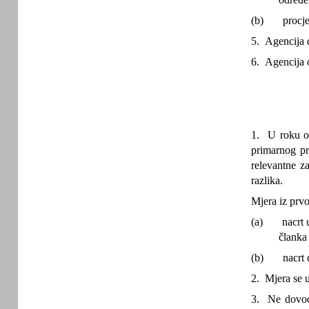
(b)
procje
5. Agencija d
6. Agencija o
1. U roku od
primarnog pr
relevantne z
razlika.
Mjera iz prvo
(a)
nacrt 
članka 
(b)
nacrt
2. Mjera se u
3. Ne dovode