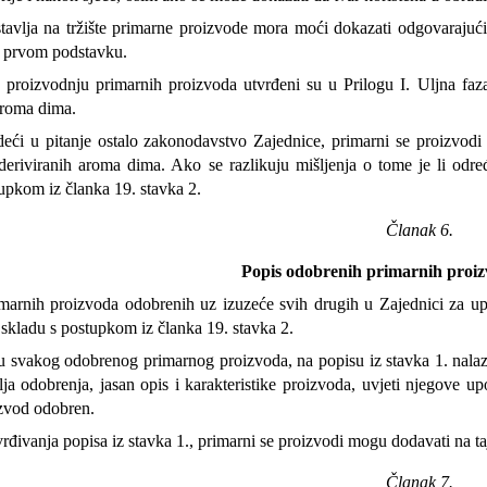
tavlja na tržište primarne proizvode mora moći dokazati odgovarajuć
 prvom podstavku.
 proizvodnju primarnih proizvoda utvrđeni su u Prilogu I. Uljna faza
aroma dima.
ći u pitanje ostalo zakonodavstvo Zajednice, primarni se proizvodi
deriviranih aroma dima. Ako se razlikuju mišljenja o tome je li odre
upkom iz članka 19. stavka 2.
Članak 6.
Popis odobrenih primarnih proiz
marnih proizvoda odobrenih uz izuzeće svih drugih u Zajednici za upor
 skladu s postupkom iz članka 19. stavka 2.
 svakog odobrenog primarnog proizvoda, na popisu iz stavka 1. nalazit 
lja odobrenja, jasan opis i karakteristike proizvoda, uvjeti njegove u
izvod odobren.
đivanja popisa iz stavka 1., primarni se proizvodi mogu dodavati na ta
Članak 7.