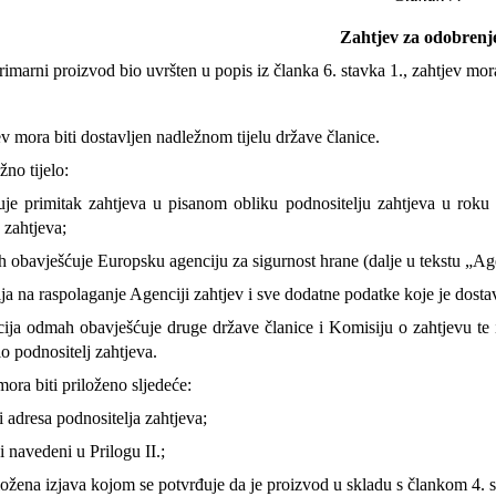
Zahtjev za odobren
imarni proizvod bio uvršten u popis iz članka 6. stavka 1., zahtjev mor
v mora biti dostavljen nadležnom tijelu države članice.
no tijelo:
uje primitak zahtjeva u pisanom obliku podnositelju zahtjeva u rok
 zahtjeva;
 obavješćuje Europsku agenciju za sigurnost hrane (dalje u tekstu „Age
lja na raspolaganje Agenciji zahtjev i sve dodatne podatke koje je dosta
ija odmah obavješćuje druge države članice i Komisiju o zahtjevu te i
o podnositelj zahtjeva.
ora biti priloženo sljedeće:
i adresa podnositelja zahtjeva;
 navedeni u Prilogu II.;
ložena izjava kojom se potvrđuje da je proizvod u skladu s člankom 4.