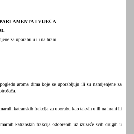
G PARLAMENTA I VIJEĆA
03.
jene za uporabu u ili na hrani
 pogledu aroma dima koje se uporabljuju ili su namijenjene za
potrošača.
rnih katranskih frakcija za uporabu kao takvih u ili na hrani ili
marnih katranskih frakcija odobrenih uz izuzeće svih drugih u