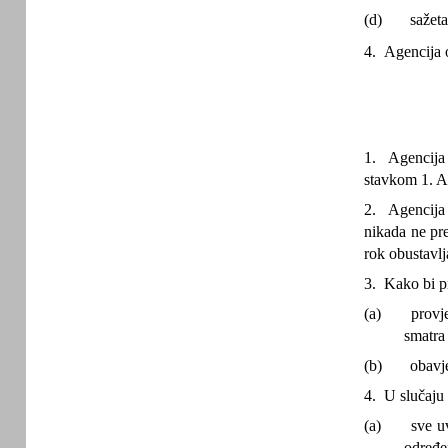
(d)
sažeta
4. Agencija o
1. Agencija 
stavkom 1. Ag
2. Agencija 
nikada ne pre
rok obustavl
3. Kako bi pr
(a)
provj
smatra
(b)
obavje
4. U slučaju 
(a)
sve u
određen