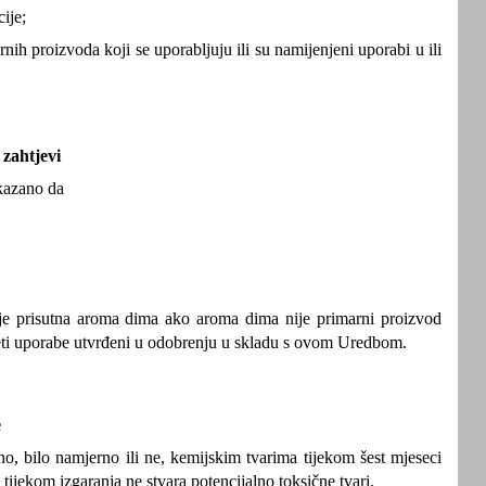
ije;
ih proizvoda koji se uporabljuju ili su namijenjeni uporabi u ili
 zahtjevi
kazano da
j je prisutna aroma dima ako aroma dima nije primarni proizvod
vjeti uporabe utvrđeni u odobrenju u skladu s ovom Uredbom.
e
o, bilo namjerno ili ne, kemijskim tvarima tijekom šest mjeseci
tijekom izgaranja ne stvara potencijalno toksične tvari.