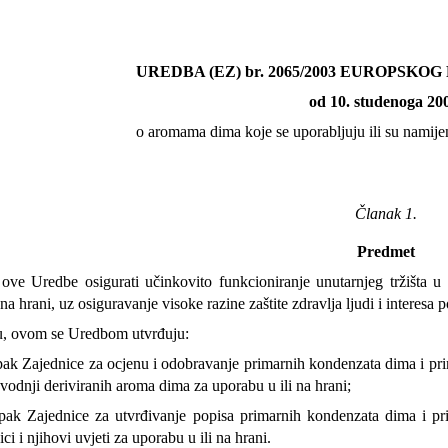
UREDBA (EZ) br. 2065/2003 EUROPSKO
od 10. studenoga 20
o aromama dima koje se uporabljuju ili su namijen
Članak 1.
Predmet
ove Uredbe osigurati učinkovito funkcioniranje unutarnjeg tržišta u
na hrani, uz osiguravanje visoke razine zaštite zdravlja ljudi i interesa 
u, ovom se Uredbom utvrđuju:
ak Zajednice za ocjenu i odobravanje primarnih kondenzata dima i prima
vodnji deriviranih aroma dima za uporabu u ili na hrani;
pak Zajednice za utvrđivanje popisa primarnih kondenzata dima i pri
ci i njihovi uvjeti za uporabu u ili na hrani.