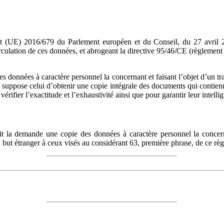
nt (UE) 2016/679 du Parlement européen et du Conseil, du 27 avril 20
irculation de ces données, et abrogeant la directive 95/46/CE (règlement
es données à caractère personnel la concernant et faisant l’objet d’un t
t suppose celui d’obtenir une copie intégrale des documents qui contienne
ifier l’exactitude et l’exhaustivité ainsi que pour garantir leur intelligi
ait la demande une copie des données à caractère personnel la concern
but étranger à ceux visés au considérant 63, première phrase, de ce rè