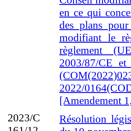
en ce qui conc
des plans pour 
modifiant le r
règlement (UE
2003/87/CE et 
(COM(2022)
2022/0164(COD
[Amendement 1, s
2023/C
Résolution légi
161/12