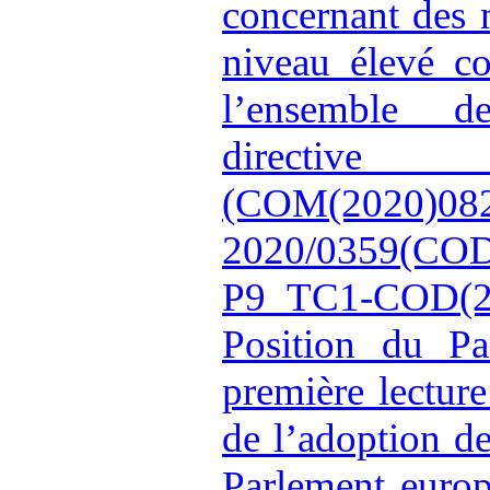
concernant des 
niveau élevé c
l’ensemble d
directiv
(COM(2020)
2020/0359(COD
P9_TC1-COD(2
Position du Pa
première lectur
de l’adoption d
Parlement europ