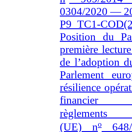
0304/2020 — 2
P9_TC1-COD(2
Position du Pa
première lectur
de l’adoption 
Parlement eur
résilience opéra
financier
règlement
o
(UE) n
648/