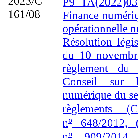
2023/C
P9_TA(2022)03
161/08
Finance numériqu
opérationnelle
Résolution légi
du 10 novembre
règlement du 
Conseil sur la
numérique du sec
règlements (
o
n
648/2012, 
o
n
909/2014 