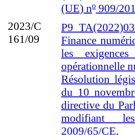
o
(UE) n
909/201
2023/C
P9_TA(2022)03
161/09
Finance numériq
les exigences
opérationnelle 
Résolution légi
du 10 novembre
directive du Pa
modifiant le
2009/65/CE, 