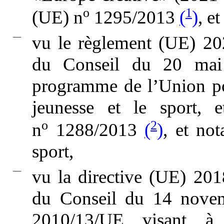
o
1
(UE) n
1295/2013
(
)
, e
—
vu le règlement (UE) 20
du Conseil du 20 mai 
programme de l’Union pou
jeunesse et le sport, 
o
2
n
1288/2013
(
)
, et no
sport,
—
vu la directive (UE) 20
du Conseil du 14 novem
2010/13/UE visant à 