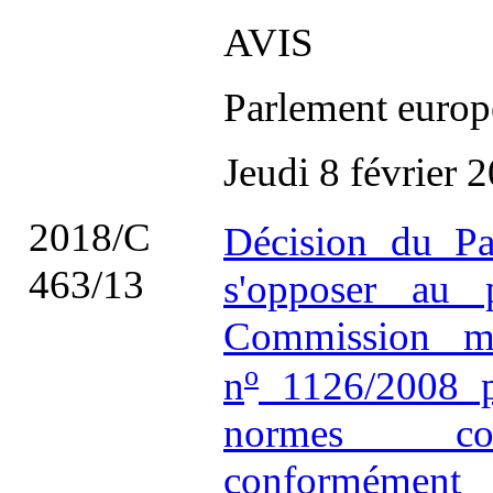
AVIS
Parlement europ
Jeudi 8 février 
2018/C
Décision du Pa
463/13
s'opposer au 
Commission mo
o
n
1126/2008 po
normes comp
conforméme