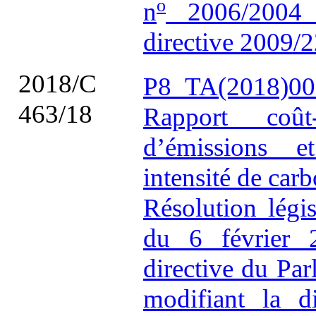
o
n
2006/2004 
directive 2009/
2018/C
P8_TA(2018)00
463/18
Rapport coût-
d’émissions e
intensité de car
Résolution légi
du 6 février 
directive du Pa
modifiant la d