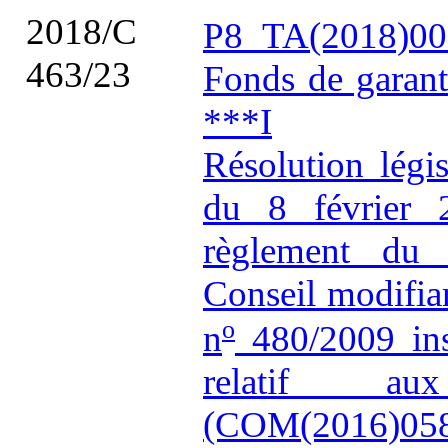
2018/C
P8_TA(2018)00
463/23
Fonds de garanti
***I
Résolution légi
du 8 février 
règlement du 
Conseil modifia
o
n
480/2009 ins
relatif au
(COM(2016)