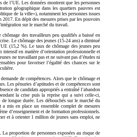
les de l’UE. Les données montrent que les personnes
ration géographique dans les quartiers pauvres est
olitique de la ville»), notamment les personnes issues
en 2017. En dépit des mesures prises par les pouvoirs
intégration sur le marché du travail.
 chômage des travailleurs peu qualifiés a baissé en
 crise. Le chômage des jeunes (15-24 ans) a diminué
 l’UE (15,2 %). Le taux de chômage des jeunes peu
 intensif en matière d’orientation professionnelle et
nes ne travaillant pas et ne suivant pas d’études ni
nsables pour favoriser l’égalité des chances sur le
culière.
t la demande de compétences. Alors que le chômage et
eurs. Les pénuries d’aptitudes et de compétences sont
absence de candidats appropriés a entraîné l’abandon
dant la crise puis la reprise qui a suivi celle-ci,
ge de longue durée. Les débouchés sur le marché du
ment a mis en place un ensemble complet de mesures
ystème d’enseignement et de formation professionnels.
er et à orienter 1 million de jeunes sans emploi, ne
eté. La proportion de personnes exposées au risque de