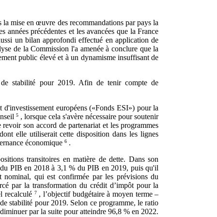
ans la mise en œuvre des recommandations par pays la
es années précédentes et les avancées que la France
aussi un bilan approfondi effectué en application de
alyse de la Commission l'a amenée à conclure que la
tement public élevé et à un dynamisme insuffisant de
e stabilité pour 2019. Afin de tenir compte de
t d'investissement européens («Fonds ESI») pour la
nseil
5
, lorsque cela s'avère nécessaire pour soutenir
revoir son accord de partenariat et les programmes
t elle utiliserait cette disposition dans les lignes
ouvernance économique
6
.
ositions transitoires en matière de dette. Dans son
 du PIB en 2018 à 3,1 % du PIB en 2019, puis qu'il
 nominal, qui est confirmée par les prévisions du
cé par la transformation du crédit d’impôt pour la
l recalculé
7
, l’objectif budgétaire à moyen terme –
 de stabilité pour 2019. Selon ce programme, le ratio
iminuer par la suite pour atteindre 96,8 % en 2022.