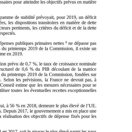
aires pour atteindre les objectifs prévus en matière
ramme de stabilité prévoyait, pour 2019, un déficit
s, les dispositions transitoires en matière de dette
urs pertinents, les critères du déficit et de la dette
espectés.
épenses publiques primaires nettes
8
ne dépasse pas
s du printemps 2019 de la Commission, il existe un
erme en 2019.
tion prévu de 0,7 %, le taux de croissance nominale
structurel de 0,6 % du PIB découlant de la matrice
ns du printemps 2019 de la Commission, fondées sur
. Selon les prévisions, la France ne devrait pas, à
e Conseil estime que les mesures nécessaires pour se
iliser toutes les éventuelles recettes exceptionnelles
qui, à 56 % en 2018, demeure le plus élevé de l’UE.
es. Depuis 2017, le gouvernement a mis en place une
réalisation des objectifs de dépense fixés pour les
 en 2017, soit le niveau le plus élevé parmi les pays