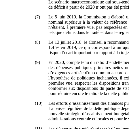
Le scénario macroéconomique qui sous-tend ce
de déficit à partir de 2020 n’ont pas été préci
(7)
Le 5 juin 2019, la Commission a élaboré un 
nominal supérieur à la valeur de référence d
n’étaient, à première vue, pas respectées en 2
tels que définis dans le traité et dans le r
(8)
Le 13 juillet 2018, le Conseil a recommandé
1,4 % en 2019, ce qui correspond à un ajus
risque d’écart important par rapport à la tr
(9)
En 2020, compte tenu du ratio d’endettement
des dépenses publiques primaires nettes n
d’exigences arrêtée d'un commun accord dan
l’hypothèse de politiques inchangées, il ex
première vue, respecter les dispositions tr
conformer aux dispositions du pacte de stabil
pour réduire encore le ratio de la dette publi
(10)
Les efforts d’assainissement des finances p
La baisse régulière de la dette publique dé
nouvelle stratégie d’assainissement budgéta
administrations centrale et locales et pour le
(11)
Les dépenses de santé n’ont cessé d’augmente