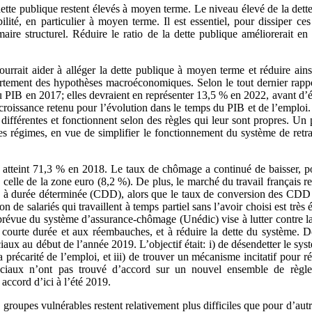
dette publique restent élevés à moyen terme. Le niveau élevé de la dette
lité, en particulier à moyen terme. Il est essentiel, pour dissiper ces
aire structurel. Réduire le ratio de la dette publique améliorerait en
rrait aider à alléger la dette publique à moyen terme et réduire ainsi 
rtement des hypothèses macroéconomiques. Selon le tout dernier rapport
u PIB en 2017; elles devraient en représenter 13,5 % en 2022, avant d’
croissance retenu pour l’évolution dans le temps du PIB et de l’emploi.
 différentes et fonctionnent selon des règles qui leur sont propres. Un p
es régimes, en vue de simplifier le fonctionnement du système de retr
 atteint 71,3 % en 2018. Le taux de chômage a continué de baisser, po
celle de la zone euro (8,2 %). De plus, le marché du travail français 
s à durée déterminée (CDD), alors que le taux de conversion des CDD e
ion de salariés qui travaillent à temps partiel sans l’avoir choisi est trè
 prévue du système d’assurance-chômage (Unédic) vise à lutter contre l
s courte durée et aux réembauches, et à réduire la dette du système. 
aux au début de l’année 2019. L’objectif était: i) de désendetter le systè
a précarité de l’emploi, et iii) de trouver un mécanisme incitatif pour 
 sociaux n’ont pas trouvé d’accord sur un nouvel ensemble de règl
accord d’ici à l’été 2019.
 groupes vulnérables restent relativement plus difficiles que pour d’au