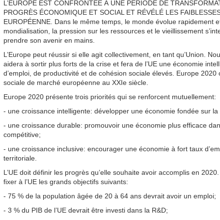
L’EUROPE EST CONFRONTÉE À UNE PÉRIODE DE TRANSFORMATI
PROGRÈS ÉCONOMIQUE ET SOCIAL ET RÉVÉLÉ LES FAIBLESSE
EUROPÉENNE. Dans le même temps, le monde évolue rapidement et le
mondialisation, la pression sur les ressources et le vieillissement s’int
prendre son avenir en mains.
L’Europe peut réussir si elle agit collectivement, en tant qu’Union. N
aidera à sortir plus forts de la crise et fera de l’UE une économie inte
d’emploi, de productivité et de cohésion sociale élevés. Europe 2020
sociale de marché européenne au XXIe siècle.
Europe 2020 présente trois priorités qui se renforcent mutuellement:
- une croissance intelligente: développer une économie fondée sur la 
- une croissance durable: promouvoir une économie plus efficace dans l
compétitive;
- une croissance inclusive: encourager une économie à fort taux d’emp
territoriale.
L’UE doit définir les progrès qu’elle souhaite avoir accomplis en 202
fixer à l’UE les grands objectifs suivants:
- 75 % de la population âgée de 20 à 64 ans devrait avoir un emploi;
- 3 % du PIB de l’UE devrait être investi dans la R&D;