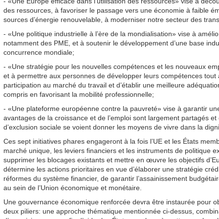
- «Une Europe efficace dans l’utilisation des ressources» vise à décou
des ressources, à favoriser le passage vers une économie à faible émis
sources d’énergie renouvelable, à moderniser notre secteur des transp
- «Une politique industrielle à l’ère de la mondialisation» vise à amél
notamment des PME, et à soutenir le développement d’une base industr
concurrence mondiale;
- «Une stratégie pour les nouvelles compétences et les nouveaux emp
et à permettre aux personnes de développer leurs compétences tout au
participation au marché du travail et d’établir une meilleure adéquatio
compris en favorisant la mobilité professionnelle;
- «Une plateforme européenne contre la pauvreté» vise à garantir une c
avantages de la croissance et de l’emploi sont largement partagés et
d’exclusion sociale se voient donner les moyens de vivre dans la dignit
Ces sept initiatives phares engageront à la fois l’UE et les États m
marché unique, les leviers financiers et les instruments de politique 
supprimer les blocages existants et mettre en œuvre les objectifs d’
détermine les actions prioritaires en vue d’élaborer une stratégie crédi
réformes du système financier, de garantir l’assainissement budgétair
au sein de l’Union économique et monétaire.
Une gouvernance économique renforcée devra être instaurée pour obt
deux piliers: une approche thématique mentionnée ci-dessus, combinant 