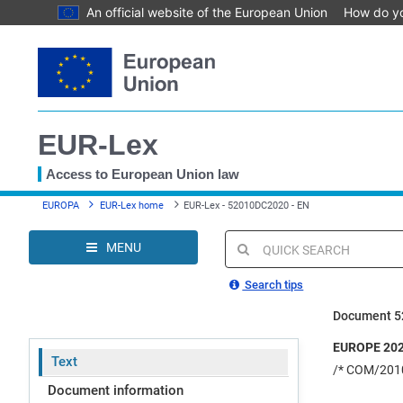
An official website of the European Union
How do y
Skip
to
main
content
EUR-Lex
Access to European Union law
You
EUROPA
EUR-Lex home
EUR-Lex - 52010DC2020 - EN
are
here
MENU
Quick
search
Search tips
Document 
EUROPE 2020 
Text
/* COM/2010
Document information