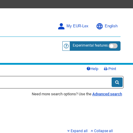
My EUR-Lex
English
Experimental features
<a href="https://eur-lex.europa.eu/
Help
Print
Need more search options? Use the
Advanced search
Expand all
Collapse all