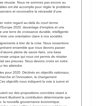
 crise réussie. Nous ne sommes pas encore au
bles ont été accomplis pour régler le problème
nanciers et reconnaître la nécessité d’une
er notre regard au-delà du court terme.
if d’Europe 2020: davantage d’emplois et une
re une terre de croissance durable, intelligente
primer une orientation claire à nos sociétés.
nements à tirer de la crise. Nous ressentons
 à présent ensemble que nous devons passer
d’œuvre pleine de savoir-faire, une base
onnaie unique qui nous ont permis de résister
 fait ses preuves. Nous devons croire en notre
ur les atteindre.
s pour 2020. Déclinés en objectifs nationaux,
cherche et l’innovation, le changement
 Ces objectifs nous indiquent la voie à suivre et
puient sur des propositions concrètes visant à
ment illustrent la contribution déterminante que
nts: la nouvelle gouvernance économique,