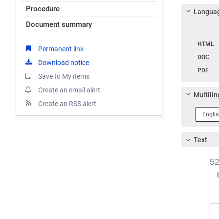
Procedure
Languag
Document summary
Langua
HTML
Permanent link
DOC
Download notice
PDF
Save to My items
Create an email alert
Multilin
Create an RSS alert
Langua
1
Text
5