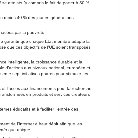
tre atteints (y compris le fait de porter à 30 %
 au moins 40 % des jeunes générations
enacées par la pauvreté.
n de garantir que chaque État membre adapte la
ose que ces objectifs de l’UE soient transposés
nce intelligente, la croissance durable et la
ble d’actions aux niveaux national, européen et
ente sept initiatives phares pour stimuler les
s et l’accès aux financements pour la recherche
 transformées en produits et services créateurs
es éducatifs et à faciliter l’entrée des
ent de l’Internet à haut débit afin que les
umérique unique;