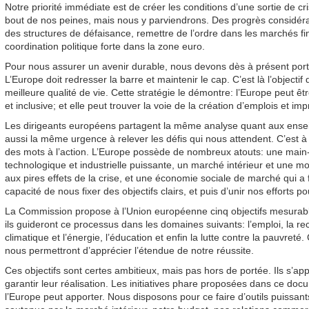
Notre priorité immédiate est de créer les conditions d’une sortie de
bout de nos peines, mais nous y parviendrons. Des progrès considéra
des structures de défaisance, remettre de l’ordre dans les marchés fi
coordination politique forte dans la zone euro.
Pour nous assurer un avenir durable, nous devons dès à présent port
L’Europe doit redresser la barre et maintenir le cap. C’est là l’object
meilleure qualité de vie. Cette stratégie le démontre: l’Europe peut êt
et inclusive; et elle peut trouver la voie de la création d’emplois et im
Les dirigeants européens partagent la même analyse quant aux enseig
aussi la même urgence à relever les défis qui nous attendent. C’est
des mots à l’action. L’Europe possède de nombreux atouts: une main-
technologique et industrielle puissante, un marché intérieur et une m
aux pires effets de la crise, et une économie sociale de marché qui a
capacité de nous fixer des objectifs clairs, et puis d’unir nos efforts po
La Commission propose à l’Union européenne cinq objectifs mesurable
ils guideront ce processus dans les domaines suivants: l’emploi, la re
climatique et l’énergie, l’éducation et enfin la lutte contre la pauvreté.
nous permettront d’apprécier l’étendue de notre réussite.
Ces objectifs sont certes ambitieux, mais pas hors de portée. Ils s’ap
garantir leur réalisation. Les initiatives phare proposées dans ce docu
l’Europe peut apporter. Nous disposons pour ce faire d’outils puissa