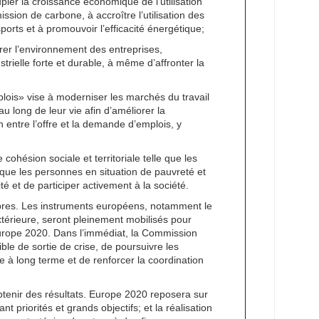
pler la croissance économique de l’utilisation
sion de carbone, à accroître l’utilisation des
orts et à promouvoir l’efficacité énergétique;
iorer l’environnement des entreprises,
ielle forte et durable, à même d’affronter la
lois» vise à moderniser les marchés du travail
 long de leur vie afin d’améliorer la
n entre l’offre et la demande d’emplois, y
ohésion sociale et territoriale telle que les
 que les personnes en situation de pauvreté et
é et de participer activement à la société.
embres. Les instruments européens, notamment le
extérieure, seront pleinement mobilisés pour
Europe 2020. Dans l’immédiat, la Commission
ble de sortie de crise, de poursuivre les
e à long terme et de renforcer la coordination
enir des résultats. Europe 2020 reposera sur
priorités et grands objectifs; et la réalisation