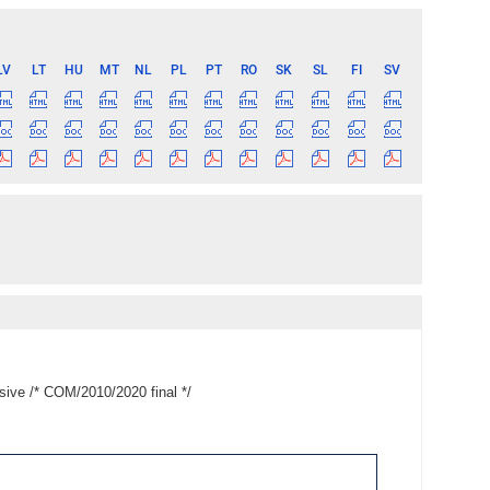
LV
LT
HU
MT
NL
PL
PT
RO
SK
SL
FI
SV
sive /* COM/2010/2020 final */