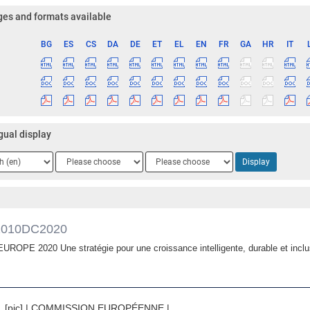
es and formats available
BG
ES
CS
DA
DE
ET
EL
EN
FR
GA
HR
IT
ge
gual display
ge
Language
Language
Display
2
3
2010DC2020
EUROPE 2020 Une stratégie pour une croissance intelligente, durable et inclu
[pic] | COMMISSION EUROPÉENNE |