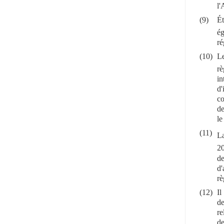
l'
(9)
Ét
ég
ré
(10)
Le
rè
in
d'
co
de
le
(11)
La
20
de
d'
rè
(12)
Il
de
re
de