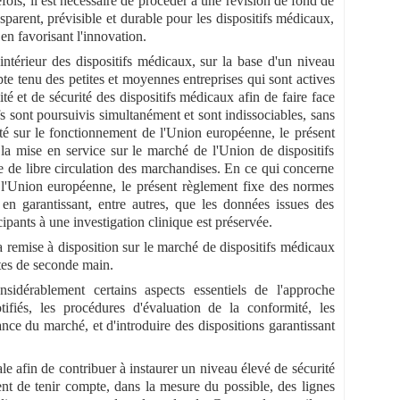
fois, il est nécessaire de procéder à une révision de fond de
sparent, prévisible et durable pour les dispositifs médicaux,
 en favorisant l'innovation.
ntérieur des dispositifs médicaux, sur la base d'un niveau
mpte tenu des petites et moyennes entreprises qui sont actives
é et de sécurité des dispositifs médicaux afin de faire face
s sont poursuivis simultanément et sont indissociables, sans
aité sur le fonctionnement de l'Union européenne, le présent
 la mise en service sur le marché de l'Union de dispositifs
pe de libre circulation des marchandises. En ce qui concerne
de l'Union européenne, le présent règlement fixe des normes
 en garantissant, entre autres, que les données issues des
icipants à une investigation clinique est préservée.
a remise à disposition sur le marché de dispositifs médicaux
ntes de seconde main.
nsidérablement certains aspects essentiels de l'approche
ifiés, les procédures d'évaluation de la conformité, les
llance du marché, et d'introduire des dispositions garantissant
le afin de contribuer à instaurer un niveau élevé de sécurité
ent de tenir compte, dans la mesure du possible, des lignes