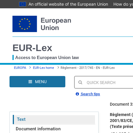
An official website of the European Union
How do y
Skip
to
main
content
EUR-Lex
Access to European Union law
You
EUROPA
EUR-Lex home
Règlement - 2017/745 - EN - EUR-Lex
are
here
MENU
Quick
search
Search tips
Document 3
Règlement (U
Text
2001/83/CE, 
(Texte présen
Document information