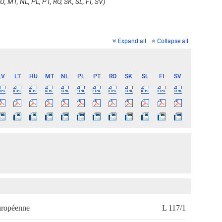
, MT, NL, PL, PT, RO, SK, SL, FI, SV)
Expand all
Collapse all
LV
LT
HU
MT
NL
PL
PT
RO
SK
SL
FI
SV
européenne
L 117/1