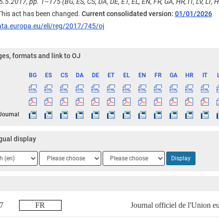
.5.2017, pp. 1–175 (BG, ES, CS, DA, DE, ET, EL, EN, FR, GA, HR, IT, LV, LT, HU
 This act has been changed.
Current consolidated version:
01/01/2026
ata.europa.eu/eli/reg/2017/745/oj
es, formats and link to OJ
BG
ES
CS
DA
DE
ET
EL
EN
FR
GA
HR
IT
ge
 Journal
gual display
ge
Language
Language
Display
2
3
017
FR
Journal officiel de l'Union 