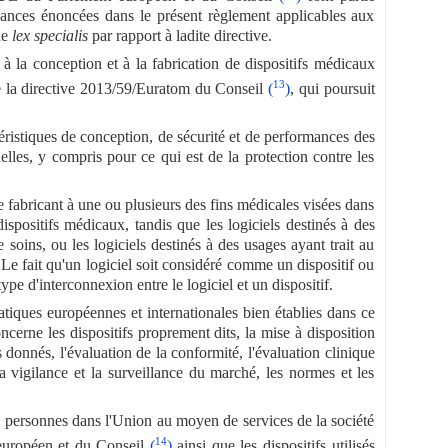
mances énoncées dans le présent règlement applicables aux
ne
lex specialis
par rapport à ladite directive.
 à la conception et à la fabrication de dispositifs médicaux
13
de la directive 2013/59/Euratom du Conseil
(
)
, qui poursuit
éristiques de conception, de sécurité et de performances des
elles, y compris pour ce qui est de la protection contre les
le fabricant à une ou plusieurs des fins médicales visées dans
dispositifs médicaux, tandis que les logiciels destinés à des
soins, ou les logiciels destinés à des usages ayant trait au
Le fait qu'un logiciel soit considéré comme un dispositif ou
pe d'interconnexion entre le logiciel et un dispositif.
pratiques européennes et internationales bien établies dans ce
cerne les dispositifs proprement dits, la mise à disposition
s donnés, l'évaluation de la conformité, l'évaluation clinique
la vigilance et la surveillance du marché, les normes et les
des personnes dans l'Union au moyen de services de la société
14
 européen et du Conseil
(
)
ainsi que les dispositifs utilisés