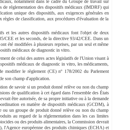
 médicaux, notamment dans le cadre du Groupe de travail sur
és de réglementation des dispositifs médicaux (IMDRF) qui
ification unique des dispositifs, aux exigences générales en
 règles de classification, aux procédures d'évaluation de la
ifs et les autres dispositifs médicaux font l'objet de deux
0/385/CEE et les seconds, de la directive 93/42/CEE. Dans un
 ont été modifiées à plusieurs reprises, par un seul et même
positifs médicaux de diagnostic in vitro.
ment de celui des autres actes législatifs de l'Union visant à
dispositifs médicaux de diagnostic in vitro, les médicaments,
o
 de modifier le règlement (CE) n
178/2002 du Parlement
 de son champ d'application.
estion de savoir si un produit donné relève ou non du champ
sions de qualification à cet égard dans l'ensemble des États
rait être autorisée, de sa propre initiative ou à la demande
coordination en matière de dispositifs médicaux (GCDM), à
orie ou un groupe de produit donné relève ou non du champ
roduits au regard de la réglementation dans les cas limites
biocides ou des produits alimentaires, la Commission devrait
), l'Agence européenne des produits chimiques (ECHA) et