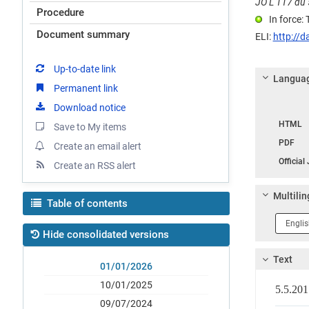
JO L 117 du 5
Procedure
In force:
Document summary
ELI:
http://d
Up-to-date link
Languag
Permanent link
Download notice
Langua
HTML
Save to My items
PDF
Create an email alert
Official
Create an RSS alert
Multilin
Table of contents
Langua
1
Hide consolidated versions
Text
01/01/2026
10/01/2025
5.5.2
09/07/2024