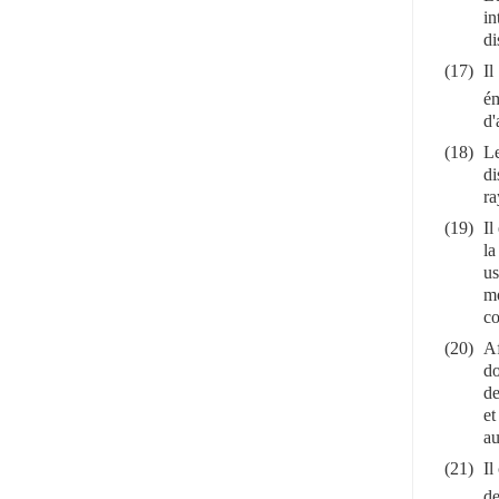
in
di
(17)
Il
ém
d'
(18)
Le
di
ra
(19)
Il
la
us
mo
co
(20)
Af
do
de
et
au
(21)
Il
de