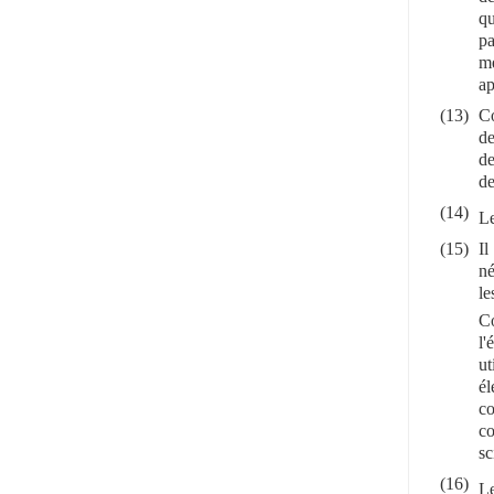
qu
pa
mé
ap
(13)
Co
de
de
de
(14)
Le
(15)
Il
né
le
C
l'
ut
él
co
co
sc
(16)
Le