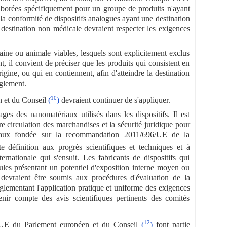
laborées spécifiquement pour un groupe de produits n'ayant
 la conformité de dispositifs analogues ayant une destination
e destination non médicale devraient respecter les exigences
ine ou animale viables, lesquels sont explicitement exclus
, il convient de préciser que les produits qui consistent en
gine, ou qui en contiennent, afin d'atteindre la destination
èglement.
10
n et du Conseil
(
)
devraient continuer de s'appliquer.
ages des nanomatériaux utilisés dans les dispositifs. Il est
re circulation des marchandises et la sécurité juridique pour
ériaux fondée sur la recommandation 2011/696/UE de la
e définition aux progrès scientifiques et techniques et à
ernationale qui s'ensuit. Les fabricants de dispositifs qui
icules présentant un potentiel d'exposition interne moyen ou
s devraient être soumis aux procédures d'évaluation de la
réglementant l'application pratique et uniforme des exigences
nir compte des avis scientifiques pertinents des comités
12
/30/UE du Parlement européen et du Conseil
(
)
font partie