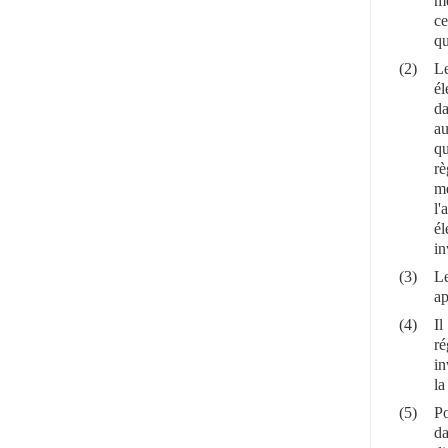
mé
ce
qu
(2)
Le
él
da
au
qu
rè
mé
l'
él
in
(3)
Le
ap
(4)
Il
ré
in
la
(5)
Po
da