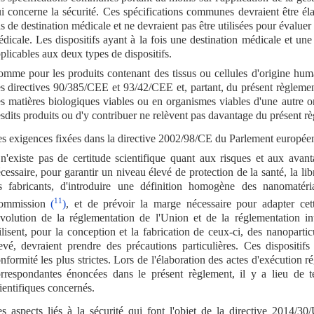
i concerne la sécurité. Ces spécifications communes devraient être é
s de destination médicale et ne devraient pas être utilisées pour évaluer
dicale. Les dispositifs ayant à la fois une destination médicale et un
plicables aux deux types de dispositifs.
mme pour les produits contenant des tissus ou cellules d'origine huma
s directives 90/385/CEE et 93/42/CEE et, partant, du présent règlement
s matières biologiques viables ou en organismes viables d'une autre ori
sdits produits ou d'y contribuer ne relèvent pas davantage du présent r
s exigences fixées dans la directive 2002/98/CE du Parlement europée
 n'existe pas de certitude scientifique quant aux risques et aux avant
cessaire, pour garantir un niveau élevé de protection de la santé, la lib
s fabricants, d'introduire une définition homogène des nanomat
11
ommission
(
)
, et de prévoir la marge nécessaire pour adapter cett
évolution de la réglementation de l'Union et de la réglementation int
ilisent, pour la conception et la fabrication de ceux-ci, des nanopart
evé, devraient prendre des précautions particulières. Ces dispositif
nformité les plus strictes. Lors de l'élaboration des actes d'exécution 
rrespondantes énoncées dans le présent règlement, il y a lieu de te
ientifiques concernés.
s aspects liés à la sécurité qui font l'objet de la directive 2014