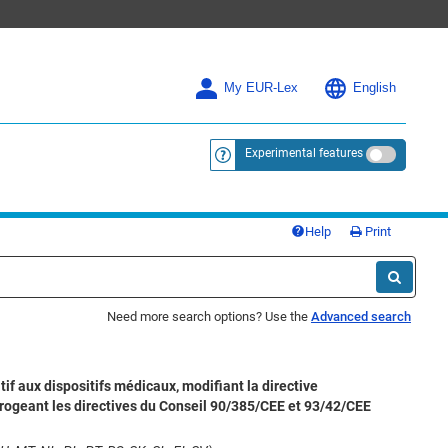
My EUR-Lex
English
Experimental features
<a href="https://eur-lex.europa.eu/
Help
Print
Need more search options? Use the
Advanced search
f aux dispositifs médicaux, modifiant la directive
rogeant les directives du Conseil 90/385/CEE et 93/42/CEE