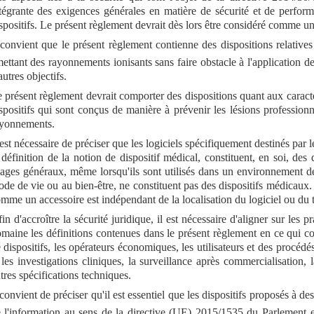
tégrante des exigences générales en matière de sécurité et de perfor
spositifs. Le présent règlement devrait dès lors être considéré comme u
 convient que le présent règlement contienne des dispositions relatives
ettant des rayonnements ionisants sans faire obstacle à l'application 
autres objectifs.
 présent règlement devrait comporter des dispositions quant aux caract
spositifs qui sont conçus de manière à prévenir les lésions professionn
yonnements.
 est nécessaire de préciser que les logiciels spécifiquement destinés par 
 définition de la notion de dispositif médical, constituent, en soi, des 
ages généraux, même lorsqu'ils sont utilisés dans un environnement de 
de de vie ou au bien-être, ne constituent pas des dispositifs médicaux. 
mme un accessoire est indépendant de la localisation du logiciel ou du ty
in d'accroître la sécurité juridique, il est nécessaire d'aligner sur les 
maine les définitions contenues dans le présent règlement en ce qui con
 dispositifs, les opérateurs économiques, les utilisateurs et des procédé
 les investigations cliniques, la surveillance après commercialisation, 
tres spécifications techniques.
 convient de préciser qu'il est essentiel que les dispositifs proposés à 
 l'information au sens de la directive (UE) 2015/1535 du Parlement