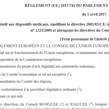
RÈGLEMENT (UE) 2017/745 DU PARLEMEN
du 5 avril 2017
elatif aux dispositifs médicaux, modifiant la directive 2001/83/CE, 
o
n
1223/2009 et abrogeant les directives du Co
(Texte présentant de l'intérêt
RLEMENT EUROPÉEN ET LE CONSEIL DE L'UNION EUROPÉ
aité sur le fonctionnement de l'Union européenne, et notamment son artic
roposition de la Commission européenne,
ansmission du projet d'acte législatif aux parlements nationaux,
1
is du Comité économique et social européen
(
)
,
onsultation du Comité des régions,
2
t conformément à la procédure législative ordinaire
(
)
,
ant ce qui suit:
3
4
es directives du Conseil 90/385/CEE
(
)
et 93/42/CEE
(
)
forment l