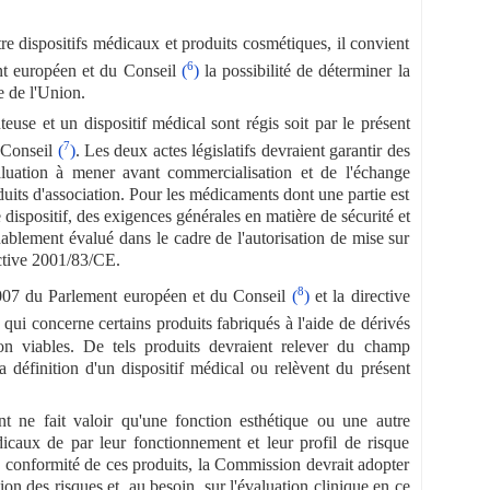
entre dispositifs médicaux et produits cosmétiques, il convient
6
t européen et du Conseil
(
)
la possibilité de déterminer la
e de l'Union.
se et un dispositif médical sont régis soit par le présent
7
u Conseil
(
)
. Les deux actes législatifs devraient garantir des
valuation à mener avant commercialisation et de l'échange
duits d'association. Pour les médicaments dont une partie est
le dispositif, des exigences générales en matière de sécurité et
ablement évalué dans le cadre de l'autorisation de mise sur
ective 2001/83/CE.
8
07 du Parlement européen et du Conseil
(
)
et la directive
e qui concerne certains produits fabriqués à l'aide de dérivés
on viables. De tels produits devraient relever du champ
a définition d'un dispositif médical ou relèvent du présent
nt ne fait valoir qu'une fonction esthétique ou une autre
dicaux de par leur fonctionnement et leur profil de risque
la conformité de ces produits, la Commission devrait adopter
on des risques et, au besoin, sur l'évaluation clinique en ce