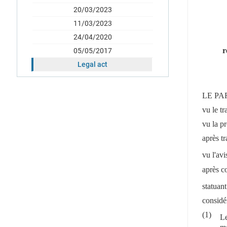
20/03/2023
11/03/2023
24/04/2020
r
05/05/2017
Legal act
LE PA
vu le tr
vu la p
après tr
vu l'av
après c
statuan
considér
(1)
L