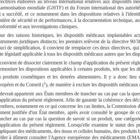
rectrices élaborées au niveau international relatives aux dispositifs
harmonisation mondiale (GHTF) et du Forum international des autorit
i a succédé, et ce notamment dans les dispositions relatives à l'ident
tière de sécurité et de performances, à la documentation technique, aux
nformité et aux investigations cliniques.
ur des raisons historiques, les dispositifs médicaux implantables act
struments juridiques distincts; les premiers relèvent de la directive 9
uci de simplification, il convient de remplacer ces deux directives, qui
te législatif applicable à tous les dispositifs médicaux autres que les dis
 convient de dissocier clairement le champ d'application du présent règle
rmoniser les dispositions applicables à certains produits, tels que les 
s produits cosmétiques et les denrées alimentaires. Il y a donc lieu
5
ropéen et du Conseil
(
)
, de manière à exclure les dispositifs médicaux
 devrait appartenir aux États membres de trancher au cas par cas la qu
application du présent règlement. Afin de garantir la cohérence des déci
mbres, notamment en ce qui concerne les cas limites, la Commission dev
ment justifiée d'un État membre, après avoir consulté le groupe de 
ancher au cas par cas la question de savoir si un produit, une catég
application du présent règlement. Lorsqu'elle examine le statut des p
pliquant des médicaments, des tissus et cellules humains, des produits 
iller à dûment consulter l'Agence européenne des médicaments (EMA