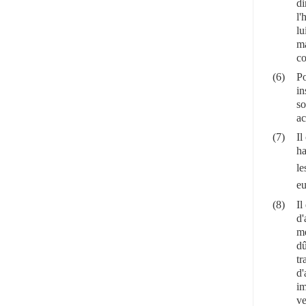
di
l'
lu
ma
co
(6)
Po
in
so
ac
(7)
Il
ha
le
eu
(8)
Il
d'
me
dû
tr
d'
im
ve