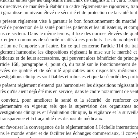
dicaux autres que les dispositifs médicaux de diagnostic in vitro. Toute
s directives de manière à établir un cadre réglementaire rigoureux, tran
i garantisse un niveau élevé de sécurité et de protection de la santé tout
 présent règlement vise à garantir le bon fonctionnement du marché i
evé de protection de la santé pour les patients et les utilisateurs, et co
ns ce secteur. Dans le même temps, il fixe des normes élevées de qualit
x enjeux communs de sécurité relatifs à ces produits. Les deux objectif
e l'un ne l'emporte sur l'autre. En ce qui concerne l'article 114 du tr
glement harmonise les dispositions régissant la mise sur le marché et
dicaux et de leurs accessoires, qui peuvent alors bénéficier du princi
article 168, paragraphe 4, point c), du traité sur le fonctionnement 
evées de qualité et de sécurité applicables aux dispositifs médicaux
vestigations cliniques sont fiables et robustes et que la sécurité des part
 présent règlement n'entend pas harmoniser les dispositions régissant l
rès qu'ils aient déjà été mis en service, dans le cadre notamment de ve
 convient, pour améliorer la santé et la sécurité, de renforcer co
glementaire en vigueur, tels que la supervision des organismes not
vestigations cliniques et l'évaluation clinique, la vigilance et la survei
 transparence et la traçabilité des dispositifs médicaux.
ur favoriser la convergence de la réglementation à l'échelle internationa
ns le monde entier et de faciliter les échanges commerciaux, il convi