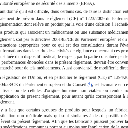
Autorité européenne de sécurité des aliments (EFSA).
ant donné qu'il est difficile, dans certains cas, de faire la distinction 
o
alement de prévoir dans le règlement (CE) n
1223/2009 du Parlemen
glementation dont relève un produit par la voie d'une décision à l'échell
s produits qui associent un médicament ou une substance médicamenteu
glement, soit par la directive 2001/83/CE du Parlement européen et d
teractions appropriées pour ce qui est des consultations durant l'é
informations dans le cadre des activités de vigilance concernant ces pro
nstituée d'un dispositif médical, le respect, par la partie constituée par 
 performances énoncées dans le présent règlement, devrait être conven
 marché pour de tels médicaments. Aussi convient-il de modifier la dir
o
 législation de l'Union, et en particulier le règlement (CE) n
1394/20
9
04/23/CE du Parlement européen et du Conseil
(
)
, est lacunaire en c
 tissus ou de cellules d'origine humaine non viables ou rendus n
application du présent règlement, pour autant qu'ils correspondent à l
glement.
 y a lieu que certains groupes de produits pour lesquels un fabrica
stination non médicale mais qui sont similaires à des dispositifs mé
lèvent du présent règlement. Afin que les fabricants puissent prouver 
s spécifications communes portant au moins sur l'application de la gesti