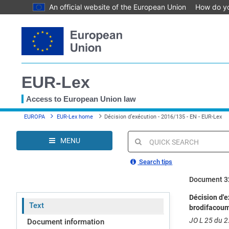
An official website of the European Union
How do y
Skip
to
main
content
EUR-Lex
Access to European Union law
You
EUROPA
EUR-Lex home
Décision d’exécution - 2016/135 - EN - EUR-Lex
are
here
MENU
Quick
search
Search tips
Document 3
Décision d'e
Text
brodifacoum 
JO L 25 du 2.
Document information