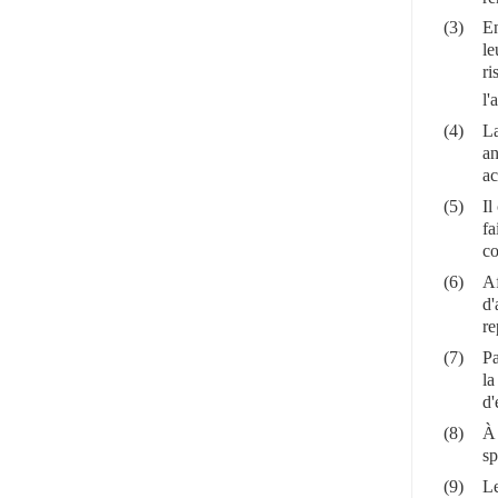
(3)
En
le
ri
l'
(4)
La
an
ac
(5)
Il
fa
co
(6)
Af
d'
re
(7)
Pa
la
d'
(8)
À 
sp
(9)
Le