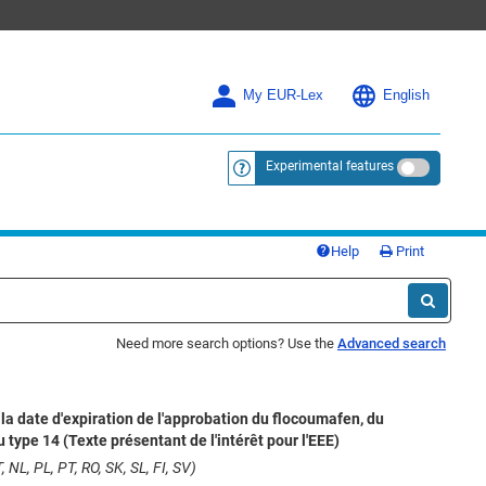
My EUR-Lex
English
Experimental features
<a href="https://eur-lex.europa.eu/
Help
Print
Need more search options? Use the
Advanced search
la date d'expiration de l'approbation du flocoumafen, du
 type 14 (Texte présentant de l'intérêt pour l'EEE)
 NL, PL, PT, RO, SK, SL, FI, SV)