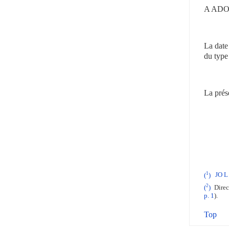
A ADO
La date
du type
La prés
1
(
)
JO L
2
(
)
Direct
p. 1
).
Top