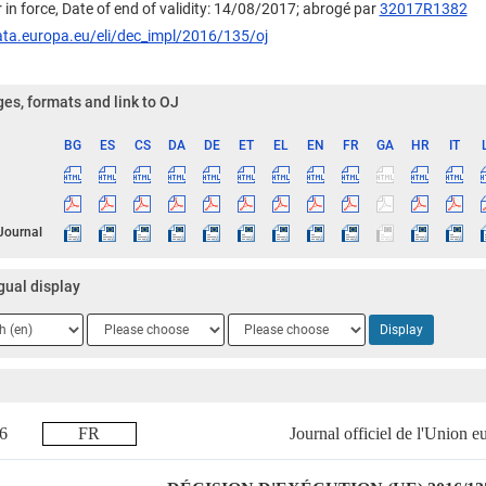
 in force, Date of end of validity: 14/08/2017;
abrogé par
32017R1382
ata.europa.eu/eli/dec_impl/2016/135/oj
es, formats and link to OJ
BG
ES
CS
DA
DE
ET
EL
EN
FR
GA
HR
IT
ge
 Journal
gual display
ge
Language
Language
Display
2
3
016
FR
Journal officiel de l'Union 