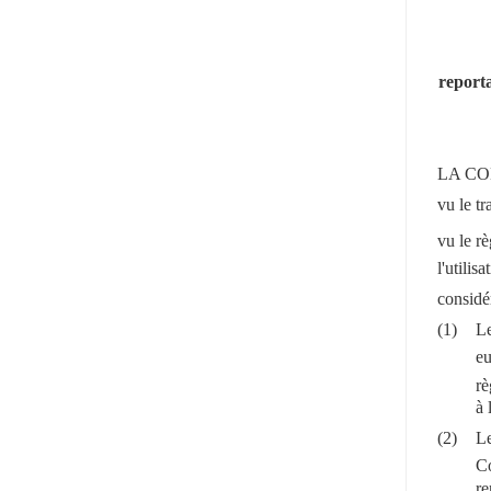
reporta
LA CO
vu le t
vu le r
l'utilis
considér
(1)
Le
e
rè
à 
(2)
Le
Co
re