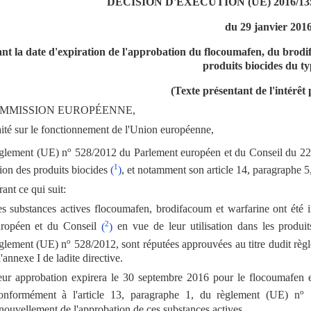
DÉCISION D'EXÉCUTION (UE) 2016/1
du 29 janvier 201
nt la date d'expiration de l'approbation du flocoumafen, du brodifa
produits biocides du ty
(Texte présentant de l'intérêt
MMISSION EUROPÉENNE,
raité sur le fonctionnement de l'Union européenne,
o
èglement (UE) n
528/2012 du Parlement européen et du Conseil du 22 m
1
ation des produits biocides
(
)
, et notamment son article 14, paragraphe 5
ant ce qui suit:
s substances actives flocoumafen, brodifacoum et warfarine ont été i
2
uropéen et du Conseil
(
)
en vue de leur utilisation dans les produi
o
glement (UE) n
528/2012, sont réputées approuvées au titre dudit règle
l'annexe I de ladite directive.
ur approbation expirera le 30 septembre 2016 pour le flocoumafen et
o
nformément à l'article 13, paragraphe 1, du règlement (UE) n
5
nouvellement de l'approbation de ces substances actives.