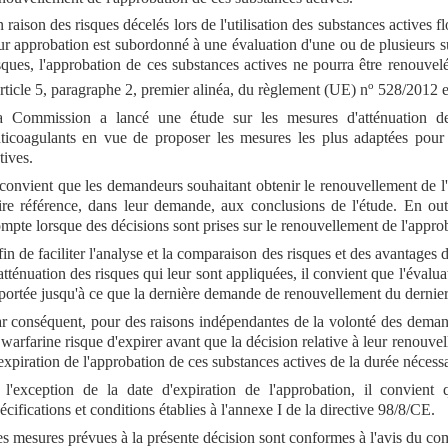
 raison des risques décelés lors de l'utilisation des substances actives
ur approbation est subordonné à une évaluation d'une ou de plusieurs su
sques, l'approbation de ces substances actives ne pourra être renouve
o
article 5, paragraphe 2, premier alinéa, du règlement (UE) n
528/2012 es
 Commission a lancé une étude sur les mesures d'atténuation des
ticoagulants en vue de proposer les mesures les plus adaptées pour a
tives.
 convient que les demandeurs souhaitant obtenir le renouvellement de l'a
ire référence, dans leur demande, aux conclusions de l'étude. En outr
mpte lorsque des décisions sont prises sur le renouvellement de l'approb
in de faciliter l'analyse et la comparaison des risques et des avantages 
atténuation des risques qui leur sont appliquées, il convient que l'éval
portée jusqu'à ce que la dernière demande de renouvellement du dernier r
r conséquent, pour des raisons indépendantes de la volonté des deman
 warfarine risque d'expirer avant que la décision relative à leur renouvel
expiration de l'approbation de ces substances actives de la durée néces
l'exception de la date d'expiration de l'approbation, il convient
écifications et conditions établies à l'annexe I de la directive 98/8/CE.
s mesures prévues à la présente décision sont conformes à l'avis du co