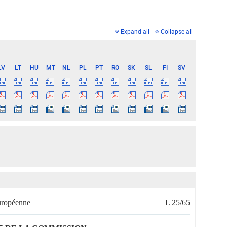
Expand all
Collapse all
LV
LT
HU
MT
NL
PL
PT
RO
SK
SL
FI
SV
européenne
L 25/65