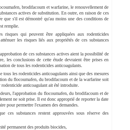
 flocoumafen, brodifacoum et warfarine, le renouvellement de
bstances actives de substitution. En outre, en raison de ces
lée que s'il est démontré qu'au moins une des conditions de
t remplie.
 risques qui peuvent être appliquées aux rodenticides
tténuer les risques liés aux propriétés de ces substances
pprobation de ces substances actives aient la possibilité de
e, les conclusions de cette étude devraient être prises en
ation de tous les rodenticides anticoagulants.
de tous les rodenticides anticoagulants ainsi que des mesures
uation du flocoumafen, du brodifacoum et de la warfarine soit
odenticide anticoagulant ait été introduite.
deurs, l'approbation du flocoumafen, du brodifacoum et de
lement ne soit prise. Il est donc approprié de reporter la date
saire pour permettre l'examen des demandes.
 que ces substances restent approuvées sous réserve des
mité permanent des produits biocides,