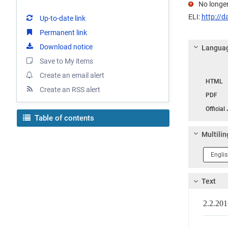
No longer
ELI:
http://d
Up-to-date link
Permanent link
Download notice
Languag
Save to My items
Langua
Create an email alert
HTML
Create an RSS alert
PDF
Official
Table of contents
Multilin
Langua
1
Text
2.2.2