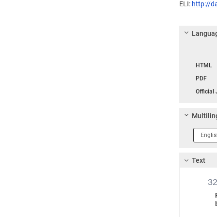
ELI:
http://d
Languag
Langua
HTML
PDF
Official
Multilin
Langua
1
Text
3