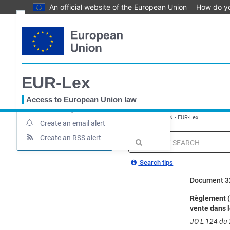
An official website of the European Union
How do y
Skip
Text
to
main
Document information
content
Up-to-date link
EUR-Lex
Permanent link
Download notice
Access to European Union law
Save to My items
You
EUROPA
EUR-Lex home
Règlement - 867/2003 - EN - EUR-Lex
are
Create an email alert
here
Create an RSS alert
MENU
Quick
search
Search tips
Document 3
Règlement (C
vente dans l
JO L 124 du 2