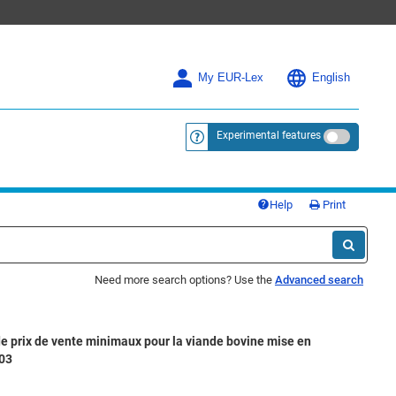
My EUR-Lex
English
Experimental features
<a href="https://eur-lex.europa.eu/
Help
Print
Need more search options? Use the
Advanced search
de prix de vente minimaux pour la viande bovine mise en
003