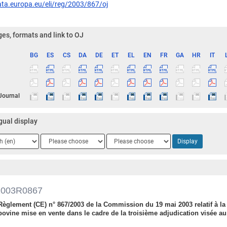
ata.europa.eu/eli/reg/2003/867/oj
es, formats and link to OJ
BG
ES
CS
DA
DE
ET
EL
EN
FR
GA
HR
IT
ge
 Journal
gual display
ge
Language
Language
Display
2
3
2003R0867
Règlement (CE) n° 867/2003 de la Commission du 19 mai 2003 relatif à la
bovine mise en vente dans le cadre de la troisième adjudication visée au