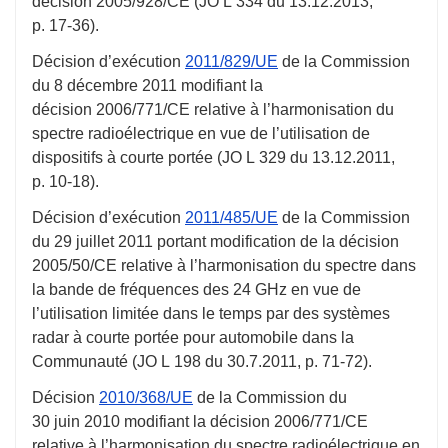
décision 2005/928/CE (JO L 334 du
13.12.2013
,
p. 17-36
).
Décision d’exécution
2011/829/UE
de la Commission
du
8 décembre 2011
modifiant la
décision 2006/771/CE relative à l’harmonisation du
spectre radioélectrique en vue de l’utilisation de
dispositifs à courte portée (JO L 329 du
13.12.2011
,
p. 10-18
).
Décision d’exécution
2011/485/UE
de la Commission
du
29 juillet 2011
portant modification de la décision
2005/50/CE relative à l’harmonisation du spectre dans
la bande de fréquences des 24 GHz en vue de
l’utilisation limitée dans le temps par des systèmes
radar à courte portée pour automobile dans la
Communauté (JO L 198 du
30.7.2011
,
p. 71-72
).
Décision
2010/368/UE
de la Commission du
30 juin 2010
modifiant la décision 2006/771/CE
relative à l’harmonisation du spectre radioélectrique en