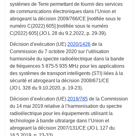
systèmes de Terre permettant de fournir des services
de communications électroniques dans l’Union et
abrogeant la décision 2009/766/CE [notifiée sous le
numéro C(2022) 605] [notifiée sous le numéro
C(2022) 605] (JO L 28 du
9.2.2022
,
p. 29-39
).
Décision d’exécution (UE)
2020/1426
de la
Commission du
7 octobre 2020
sur l’utilisation
harmonisée du spectre radioélectrique dans la bande
de fréquences 5 875-5 935 MHz pour les applications
des systèmes de transport intelligents (STI) liées à la
sécurité et abrogeant la décision 2008/671/CE
(JO L 328 du
9.10.2020
,
p. 19-23
).
Décision d’exécution (UE)
2019/785
de la Commission
du
14 mai 2019
relative à l’harmonisation du spectre
radioélectrique pour les équipements utilisant la
technologie à bande ultralarge dans l’Union et
abrogeant la décision 2007/131/CE (JO L 127 du
16.5.2019
,
p. 23-33
).