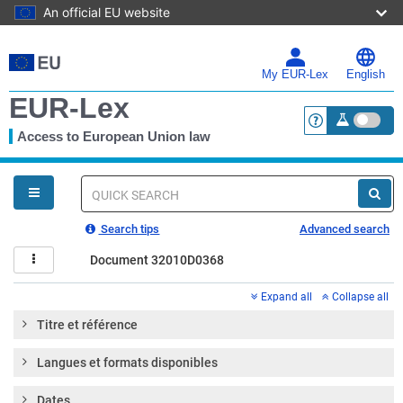
An official EU website
Skip
to
main
My EUR-Lex
English
content
EUR-Lex
Access to European Union law
<a href="https:
You
are
here
Quick
search
Search tips
Advanced search
Document 32010D0368
Expand all
Collapse all
Titre et référence
Langues et formats disponibles
Dates