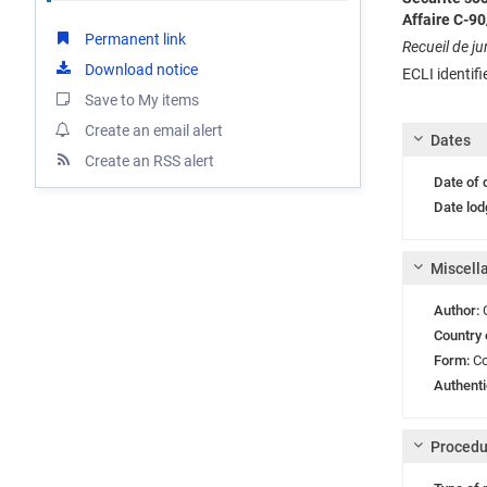
Affaire C-90
Permanent link
Recueil de j
Download notice
ECLI identif
Save to My items
Create an email alert
Dates
Create an RSS alert
Date of
Date lod
Miscell
Author:
Country 
Form:
Co
Authenti
Procedu