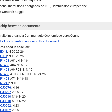
procedure:
Recours préjudiciel
tions:
Institutions et organes de l’UE
,
Commission européenne
e General:
Saggio
nship between documents
raité instituant la Communauté économique européenne
t all documents mentioning this document
nts cited in case law:
2E048
: N 20 25 26
2E051
: N 15 23 26
1R1408
-A01LH: N 16
1R1408
-A04P1: N 12
1R1408
-A04P2BIS: N 10
1R1408
-A10BIS: N 10 11 18 24 26
1R1408
-A71: N 16 18
2R1247
: N 10
6CJ0076
: N 16
9CJ0297
-25: N 17
0CJ0010
-N16: N 20
0CJ0010
-N19: N 22
1CJ0062
: N 23
1CJ0102
-29: N 16