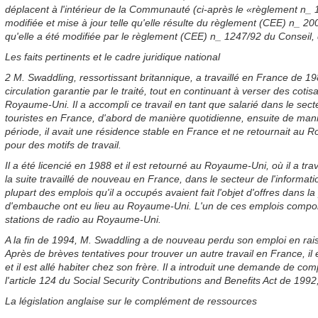
déplacent à l'intérieur de la Communauté (ci-après le «règlement n_ 
modifiée et mise à jour telle qu'elle résulte du règlement (CEE) n_ 200
qu'elle a été modifiée par le règlement (CEE) n_ 1247/92 du Conseil, 
Les faits pertinents et le cadre juridique national
2 M. Swaddling, ressortissant britannique, a travaillé en France de 19
circulation garantie par le traité, tout en continuant à verser des cot
Royaume-Uni. Il a accompli ce travail en tant que salarié dans le se
touristes en France, d'abord de manière quotidienne, ensuite de man
période, il avait une résidence stable en France et ne retournait au 
pour des motifs de travail.
Il a été licencié en 1988 et il est retourné au Royaume-Uni, où il a tra
la suite travaillé de nouveau en France, dans le secteur de l'informat
plupart des emplois qu'il a occupés avaient fait l'objet d'offres dans la
d'embauche ont eu lieu au Royaume-Uni. L'un de ces emplois compor
stations de radio au Royaume-Uni.
A la fin de 1994, M. Swaddling a de nouveau perdu son emploi en rais
Après de brèves tentatives pour trouver un autre travail en France, i
et il est allé habiter chez son frère. Il a introduit une demande de c
l'article 124 du Social Security Contributions and Benefits Act de 1992,
La législation anglaise sur le complément de ressources