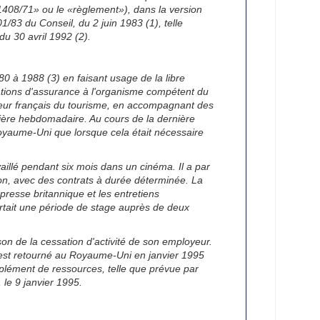
1408/71» ou le «règlement»), dans la version
1/83 du Conseil, du 2 juin 1983 (1), telle
du 30 avril 1992 (2).
80 à 1988 (3) en faisant usage de la libre
isations d'assurance à l'organisme compétent du
cteur français du tourisme, en accompagnant des
ière hebdomadaire. Au cours de la dernière
Royaume-Uni que lorsque cela était nécessaire
vaillé pendant six mois dans un cinéma. Il a par
ion, avec des contrats à durée déterminée. La
 presse britannique et les entretiens
tait une période de stage auprès de deux
on de la cessation d'activité de son employeur.
l est retourné au Royaume-Uni en janvier 1995
omplément de ressources, telle que prévue par
 le 9 janvier 1995.