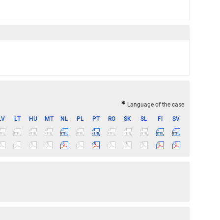
Language of the case
LV
LT
HU
MT
NL
PL
PT
RO
SK
SL
FI
SV