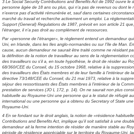
3 Le Social Security Contributions and Benefits Act de 1992 ouvre le
personne âgée de 18 ans ou plus, qui n'a pas de revenus ou dont le 
n'exerce pas d'activité rémunérée et, sauf dans certaines circonstance
marché du travail et recherche activement un emploi. La réglementati
Support (General) Regulations de 1987, prévoit en son article 21 qu
l'étranger, il n'a pas droit au complément de ressources.
Par «personne de l'étranger», le règlement entend un demandeur qu
Uni, en Irlande, dans les Iles anglo-normandes ou sur l'île de Man. E
cause, aucun demandeur ne saurait être traité comme ne résidant pa
la définition de la notion de travailleur au sens de la réglementation 
des travailleurs ou s'il a, en toute hypothèse, le droit de résider au R
68/360/CEE du Conseil, du 15 octobre 1968, relative à la suppression
des travailleurs des États membres et de leur famille à l'intérieur de
directive 73/148/CEE du Conseil, du 21 mai 1973, relative à la suppre
séjour des ressortissants des États membres à l'intérieur de la Com
prestation de services (JO L 172, p. 14). On ne saurait non plus con
habituelle au Royaume-Uni une personne qui a le statut de réfugié au 
international ou une personne qui a obtenu du Secretary of State une
Royaume-Uni.
4 En se fondant sur le droit anglais, la notion de «résidence habituelle
Contributions and Benefits Act, implique qu'il soit satisfait à une double
demandeur ait la ferme intention de résider de manière stable au Roya
période de résidence appréciable sur le territoire du Royaume-Uni, la