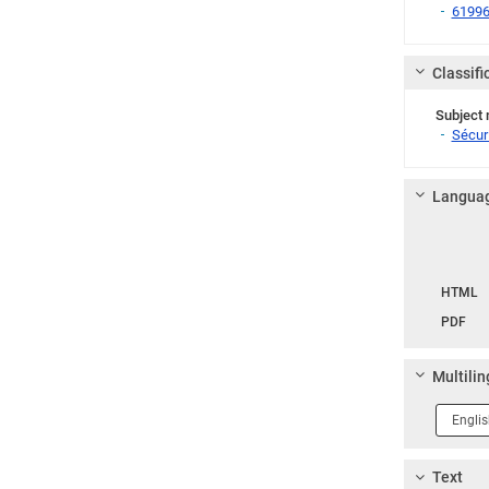
6199
Classifi
Subject 
Sécuri
Languag
Langua
HTML
PDF
Multilin
Langua
1
Text