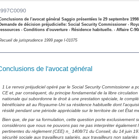
1997C0090
Conclusions de l'avocat général Saggio présentées le 29 septembre 1998.
Demande de décision préjudicielle: Social Security Commissioner - Roy
ressources - Conditions d'ouverture - Résidence habituelle. - Affaire C-90
Recueil de jurisprudence 1999 page I-01075
Conclusions de l'avocat général
1 Le renvoi préjudiciel opéré par le Social Security Commissioner a pour 
CE et, par conséquent, du principe fondamental de la libre circulation 
nationale qui subordonne le droit à une prestation spéciale, le compl
bénéficiaire ait au Royaume-Uni sa résidence habituelle dont l'acquisit
résidé pendant une période appréciable sur le territoire de cet État 
Bien que, de par sa formulation, cette question porte exclusivement sur 
considérons que nous ne pouvons pas ne pas interpréter également l'ar
pertinentes du règlement (CEE) n_ 1408/71 du Conseil, du 14 juin 1971
sécurité sociale aux travailleurs salariés, aux travailleurs non salarié