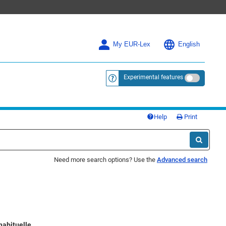
My EUR-Lex
English
Experimental features
<a href="https://eur-lex.europa.eu/
Help
Print
Need more search options? Use the
Advanced search
habituelle.