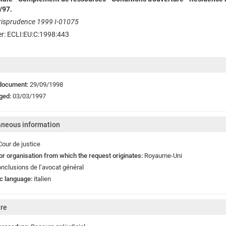
/97.
urisprudence 1999 I-01075
ier: ECLI:EU:C:1998:443
 document:
29/09/1998
ged:
03/03/1997
aneous information
Cour de justice
or organisation from which the request originates:
Royaume-Uni
nclusions de l’avocat général
c language:
italien
re