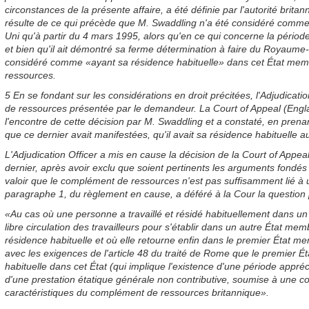
circonstances de la présente affaire, a été définie par l'autorité bri
résulte de ce qui précède que M. Swaddling n'a été considéré comm
Uni qu'à partir du 4 mars 1995, alors qu'en ce qui concerne la période
et bien qu'il ait démontré sa ferme détermination à faire du Royaume-
considéré comme «ayant sa résidence habituelle» dans cet État membr
ressources.
5 En se fondant sur les considérations en droit précitées, l'Adjudica
de ressources présentée par le demandeur. La Court of Appeal (England
l'encontre de cette décision par M. Swaddling et a constaté, en prena
que ce dernier avait manifestées, qu'il avait sa résidence habituelle
L'Adjudication Officer a mis en cause la décision de la Court of Appe
dernier, après avoir exclu que soient pertinents les arguments fondés
valoir que le complément de ressources n'est pas suffisamment lié à un
paragraphe 1, du règlement en cause, a déféré à la Cour la question p
«Au cas où une personne a travaillé et résidé habituellement dans un 
libre circulation des travailleurs pour s'établir dans un autre État memb
résidence habituelle et où elle retourne enfin dans le premier État me
avec les exigences de l'article 48 du traité de Rome que le premier 
habituelle dans cet État (qui implique l'existence d'une période appréc
d'une prestation étatique générale non contributive, soumise à une co
caractéristiques du complément de ressources britannique».