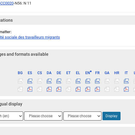
6CC0020
-N56: N 11
cations
matter:
té sociale des travailleurs migrants
es and formats available
BG
ES
CS
DA
DE
ET
EL
EN
FR
GA
HR
IT
ge
gual display
ge
Language
Language
Display
2
3