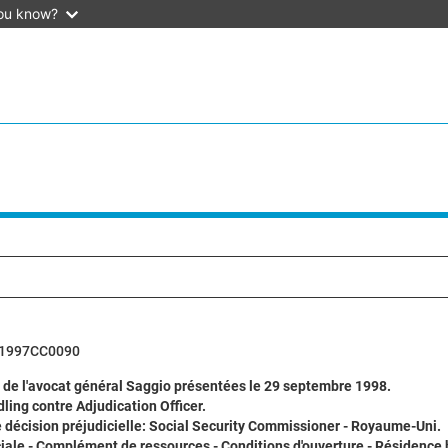
ou know?
61997CC0090
 de l'avocat général Saggio présentées le 29 septembre 1998.
ing contre Adjudication Officer.
décision préjudicielle: Social Security Commissioner - Royaume-Uni.
iale - Complément de ressources - Conditions d'ouverture - Résidence 