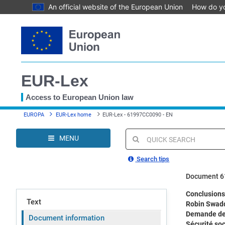
An official website of the European Union
How do y
Skip
to
main
content
EUR-Lex
Access to European Union law
You
EUROPA
EUR-Lex home
EUR-Lex - 61997CC0090 - EN
are
here
MENU
Quick
search
Search tips
Document 
Conclusions
Text
Robin Swaddl
Demande de 
Document information
Sécurité soc