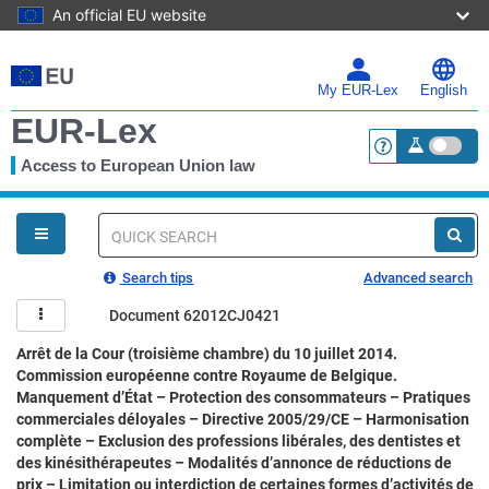
An official EU website
Skip
to
main
My EUR-Lex
English
content
EUR-Lex
Access to European Union law
<a href="https:
You
are
here
Quick
search
Search tips
Advanced search
Document 62012CJ0421
Arrêt de la Cour (troisième chambre) du 10 juillet 2014.
Commission européenne contre Royaume de Belgique.
Manquement d’État – Protection des consommateurs – Pratiques
commerciales déloyales – Directive 2005/29/CE – Harmonisation
complète – Exclusion des professions libérales, des dentistes et
des kinésithérapeutes – Modalités d’annonce de réductions de
prix – Limitation ou interdiction de certaines formes d’activités de