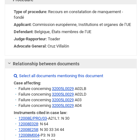
Type of procedure:
Recours en constatation de manquement -
fondé
Applicant:
Commission européenne
,
Institutions et organes de l’UE
Defendant:
Belgique
,
États membres de l’UE
Judge-Rapporteur:
Toader
Advocate General:
Cruz Villalón
Relationship between documents
Link
Select all documents mentioning this document

Case affecting:
Failure concerning
32005L0029
A02LB
Failure concerning
32005L0029
A02LD
Failure concerning
32005L0029
A03
Failure concerning
32005L0029
A04
Instruments cited in case law:
12008E/PRO/03
-A21L1: N 30
12008E028
: N 64
12008E258
: N 30 33 34 44
12008M004
-P3: N 33