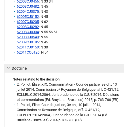
62003CJ0456
: N 33 34
62003CJ0482
: N 45
62004CJ0375
: N 43
62005CJ0152
: N 45
62007CJ0205
: N 62
62008CJ0282
: N 45
62008CJ0304
: N 55 56 61
62008CJ0540
: N 55
62009CJ0185
: N 45
62011CJ0150
: N 30
62011CO0126
: N 54
Doctrine
Notes relating to the decision:
2. Poillot, Élise: XIX. Consommation - Cour de justice, 3e ch., 10
juillet 2014, Commission c/ Royaume de Belgique, aff. C‑421/12,
ECLI:EU:C:2014:2064, Jurisprudence de la CJUE 2014. Décisions
et commentaires (Ed. Bruylant - Bruxelles) 2015, p. 763-766 (FR)
1. Poillot, Élise: Cour de justice, 3e ch., 10 juillet 2014,
Commission c/ Royaume de Belgique, aff. C-421/12,
ECLI:EU:C:2014:2064, Jurisprudence de la CJUE 2014 (Ed.
Bruylant - Bruxelles) 2014 p.763-766 (FR)