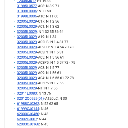
12008M017
-P1: N 33
31985L0577
-A08: N 8 9 71
31998L0006
: N 11 59
31998L0006
-A10: N 11 60
32005L0029
-C17: N 1 2 56
32005L0029
-A01: N 1 3 62
32005L0029
: N 1 32 35 36 64
32005L0029
-A19: N 1 34
32005L0029
-A02LB: N 1 4 31 77
32005L0029
-A02LD: N 1 4 54 70 78
32005L0029
-A03P1: N 1 5 31
32005L0029
-A05: N 1 5 56 61
32005L0029
-A03P5: N 1 5 57 72 - 75
32005L0029
-A03: N 1 5 77
32005L0029
-A09: N 1 56 61
32005L0029
-A04: N 1 6 55 61 72 78
32005L0029
-A05P5: N 1 7 56
32005L0029
-N1: N 1 7 56
32011L0083
: N 13 76
32012Q0929(01)
-A120LC: N 30
61988CJ0362
: N 52 62 65
61999CJ0144
: N 46
62000CJ0450
: N 43
62002CJ087
: N 44
62003CJ0168
: N 45