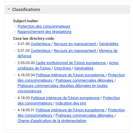
Classifications
Subject matter:
Protection des consommateurs
Rapprochement des législations
Case law directory code:
3.01.00
Contentieux
/
Recours en manquement
/
Généralités
3.01.03
Contentieux
/
Recours en manquement
/
Moyens de
défense
2.05.03.00
Cadre institutionnel de l'Union européenne
/
Actes
juridiques de l'Union
/
Directives
/
Généralités
4.18.05.04
Politique intérieure de l'Union européenne
/
Protection
des consommateurs
/
Pratiques commerciales déloyales
/
Pratiques commerciales réputées déloyales en toutes
circonstances
4.18.03
Politique intérieure de l'Union européenne
/
Protection
des consommateurs
/
Indication des prix
4.18.05.01
Politique intérieure de l'Union européenne
/
Protection
des consommateurs
/
Pratiques commerciales déloyales
/
Champ d'application de la réglementation