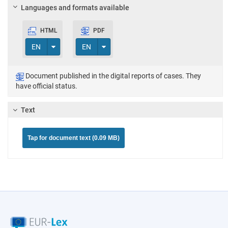
Languages and formats available
HTML
PDF
Toggle Dropdown
Toggle Dropdown
EN
EN
Document published in the digital reports of cases. They
have official status.
Text
Tap for document text (0.09 MB)