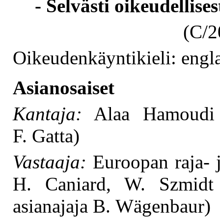
- Selvästi oikeudellise
(C/2
Oikeudenkäyntikieli: engla
Asianosaiset
Kantaja:
Alaa Hamoudi (T
F. Gatta)
Vastaaja:
Euroopan raja- j
H. Caniard, W. Szmidt 
asianajaja B. Wägenbaur)