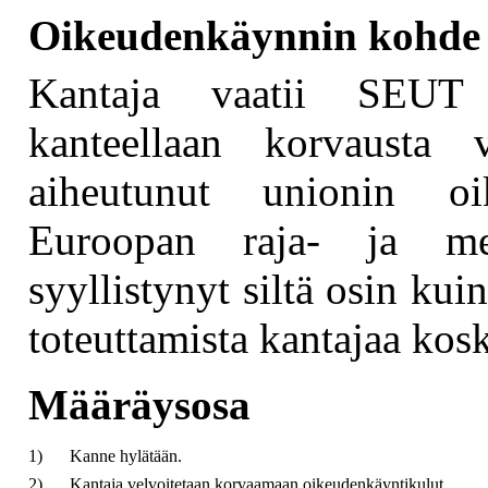
Oikeudenkäynnin kohde
Kantaja vaatii SEUT 
kanteellaan korvausta 
aiheutunut unionin oi
Euroopan raja- ja mer
syyllistynyt siltä osin ku
toteuttamista kantajaa kosk
Määräysosa
1)
Kanne hylätään.
2)
Kantaja velvoitetaan korvaamaan oikeudenkäyntikulut.