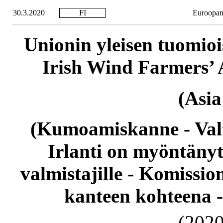
30.3.2020
FI
Euroopan 
Unionin yleisen tuomio
Irish Wind Farmers’ A
(Asia
(Kumoamiskanne - Valti
Irlanti on myöntänyt 
valmistajille - Komission
kanteen kohteena -
(2020