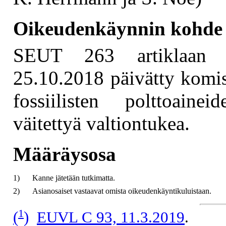
Oikeudenkäynnin kohde
SEUT 263 artiklaan p
25.10.2018 päivätty komis
fossiilisten polttoaine
väitettyä valtiontukea.
Määräysosa
1)
Kanne jätetään tutkimatta.
2)
Asianosaiset vastaavat omista oikeudenkäyntikuluistaan.
1
(
)
EUVL C 93, 11.3.2019
.