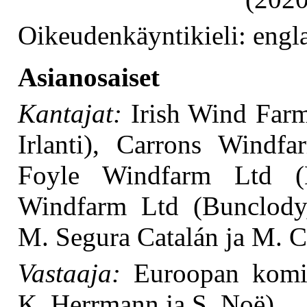
Oikeudenkäyntikieli: engla
Asianosaiset
Kantajat:
Irish Wind Farme
Irlanti), Carrons Windfa
Foyle Windfarm Ltd (D
Windfarm Ltd (Bunclody, I
M. Segura Catalán ja M. C
Vastaaja:
Euroopan komiss
K. Herrmann ja S. Noë)