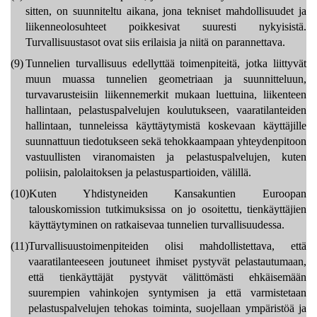
sitten, on suunniteltu aikana, jona tekniset mahdollisuudet ja
liikenneolosuhteet poikkesivat suuresti nykyisistä.
Turvallisuustasot ovat siis erilaisia ja niitä on parannettava.
(9)
Tunnelien turvallisuus edellyttää toimenpiteitä, jotka liittyvät
muun muassa tunnelien geometriaan ja suunnitteluun,
turvavarusteisiin liikennemerkit mukaan luettuina, liikenteen
hallintaan, pelastuspalvelujen koulutukseen, vaaratilanteiden
hallintaan, tunneleissa käyttäytymistä koskevaan käyttäjille
suunnattuun tiedotukseen sekä tehokkaampaan yhteydenpitoon
vastuullisten viranomaisten ja pelastuspalvelujen, kuten
poliisin, palolaitoksen ja pelastuspartioiden, välillä.
(10)
Kuten Yhdistyneiden Kansakuntien Euroopan
talouskomission tutkimuksissa on jo osoitettu, tienkäyttäjien
käyttäytyminen on ratkaisevaa tunnelien turvallisuudessa.
(11)
Turvallisuustoimenpiteiden olisi mahdollistettava, että
vaaratilanteeseen joutuneet ihmiset pystyvät pelastautumaan,
että tienkäyttäjät pystyvät välittömästi ehkäisemään
suurempien vahinkojen syntymisen ja että varmistetaan
pelastuspalvelujen tehokas toiminta, suojellaan ympäristöä ja