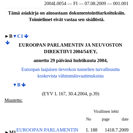
2004L0054 — FI — 07.08.2009 — 001.001
Tämä asiakirja on ainoastaan dokumentointitarkoituksiin.
Toimielimet eivät vastaa sen sisällöstä.
►B
▼C1
EUROOPAN PARLAMENTIN JA NEUVOSTON
DIREKTIIVI 2004/54/EY,
annettu 29 päivänä huhtikuuta 2004,
Euroopan laajuisen tieverkon tunnelien turvallisuutta
koskevista vähimmäisvaatimuksista
▼B
(EYV L 167, 30.4.2004, p.39)
Muutettu:
Virallinen lehti
No
page
date
EUROOPAN PARLAMENTIN
L 188
14
18.7.2009
►M1