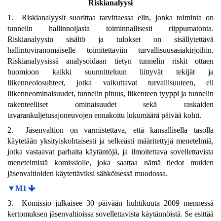
Riskianalyysi
1. Riskianalyysit suorittaa tarvittaessa elin, jonka toiminta on
tunnelin hallinnoijasta toiminnallisesti riippumatonta.
Riskianalyysin sisältö ja tulokset on sisällytettävä
hallintoviranomaiselle toimitettaviin turvallisuusasiakirjoihin.
Riskianalyysissä analysoidaan tietyn tunnelin riskit ottaen
huomioon kaikki suunnitteluun liittyvät tekijät ja
liikenneolosuhteet, jotka vaikuttavat turvallisuuteen, eli
liikenneominaisuudet, tunnelin pituus, liikenteen tyyppi ja tunnelin
rakenteelliset ominaisuudet sekä raskaiden
tavarankuljetusajoneuvojen ennakoitu lukumäärä päivää kohti.
2. Jäsenvaltion on varmistettava, että kansallisella tasolla
käytetään yksityiskohtaisesti ja selkeästi määritettyjä menetelmiä,
jotka vastaavat parhaita käytäntöjä, ja ilmoitettava sovellettavista
menetelmistä komissiolle, joka saattaa nämä tiedot muiden
jäsenvaltioiden käytettäviksi sähköisessä muodossa.
▼M1
3. Komissio julkaisee 30 päivään huhtikuuta 2009 mennessä
kertomuksen jäsenvaltioissa sovellettavista käytännöistä. Se esittää