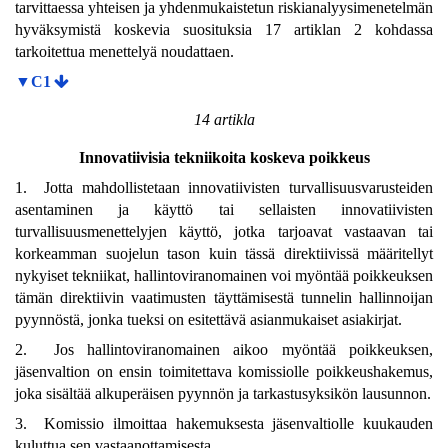
tarvittaessa yhteisen ja yhdenmukaistetun riskianalyysimenetelmän
hyväksymistä koskevia suosituksia 17 artiklan 2 kohdassa
tarkoitettua menettelyä noudattaen.
▼C1
14 artikla
Innovatiivisia tekniikoita koskeva poikkeus
1. Jotta mahdollistetaan innovatiivisten turvallisuusvarusteiden
asentaminen ja käyttö tai sellaisten innovatiivisten
turvallisuusmenettelyjen käyttö, jotka tarjoavat vastaavan tai
korkeamman suojelun tason kuin tässä direktiivissä määritellyt
nykyiset tekniikat, hallintoviranomainen voi myöntää poikkeuksen
tämän direktiivin vaatimusten täyttämisestä tunnelin hallinnoijan
pyynnöstä, jonka tueksi on esitettävä asianmukaiset asiakirjat.
2. Jos hallintoviranomainen aikoo myöntää poikkeuksen,
jäsenvaltion on ensin toimitettava komissiolle poikkeushakemus,
joka sisältää alkuperäisen pyynnön ja tarkastusyksikön lausunnon.
3. Komissio ilmoittaa hakemuksesta jäsenvaltiolle kuukauden
kuluttua sen vastaanottamisesta.