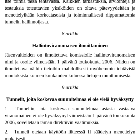
itse toimia tässä tehtävässä. Kaikkien tarkastuksia, arviointeja ja
testauksia toteuttavien yksiköiden on oltava pätevyydeltään ja
menettelyiltään korkeatasoisia ja toiminnallisesti riippumattomia
tunnelin hallinnoijasta.
8 artikla
Hallintoviranomaisen ilmoittaminen
Jäsenvaltioiden on ilmoitettava komissiolle hallintoviranomaisen
nimi ja osoite viimeistään 1 päivänä toukokuuta 2006. Niiden on
ilmoitettava näihin tietoihin mahdollisesti myöhemmin tehtävistä
muutoksista kolmen kuukauden kuluessa tietojen muuttumisesta.
9 artikla
Tunnelit, joita koskevaa suunnitelmaa ei ole vielä hyväksytty
1. Tunneliin, jota koskevaa suunnitelmaa asiasta vastaava
viranomainen ei ole hyväksynyt viimeistään 1 päivänä toukokuuta
2006, sovelletaan tämän direktiivin vaatimuksia.
2. Tunneli otetaan käyttöön liitteessä II säädetyn menettelyn
mukaisesti.