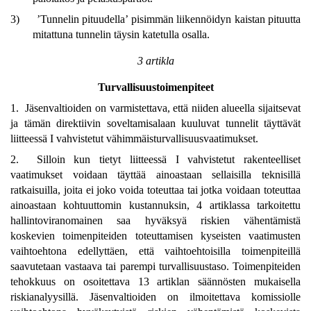
3)
’Tunnelin pituudella’ pisimmän liikennöidyn kaistan pituutta
mitattuna tunnelin täysin katetulla osalla.
3 artikla
Turvallisuustoimenpiteet
1. Jäsenvaltioiden on varmistettava, että niiden alueella sijaitsevat
ja tämän direktiivin soveltamisalaan kuuluvat tunnelit täyttävät
liitteessä I vahvistetut vähimmäisturvallisuusvaatimukset.
2. Silloin kun tietyt liitteessä I vahvistetut rakenteelliset
vaatimukset voidaan täyttää ainoastaan sellaisilla teknisillä
ratkaisuilla, joita ei joko voida toteuttaa tai jotka voidaan toteuttaa
ainoastaan kohtuuttomin kustannuksin, 4 artiklassa tarkoitettu
hallintoviranomainen saa hyväksyä riskien vähentämistä
koskevien toimenpiteiden toteuttamisen kyseisten vaatimusten
vaihtoehtona edellyttäen, että vaihtoehtoisilla toimenpiteillä
saavutetaan vastaava tai parempi turvallisuustaso. Toimenpiteiden
tehokkuus on osoitettava 13 artiklan säännösten mukaisella
riskianalyysillä. Jäsenvaltioiden on ilmoitettava komissiolle