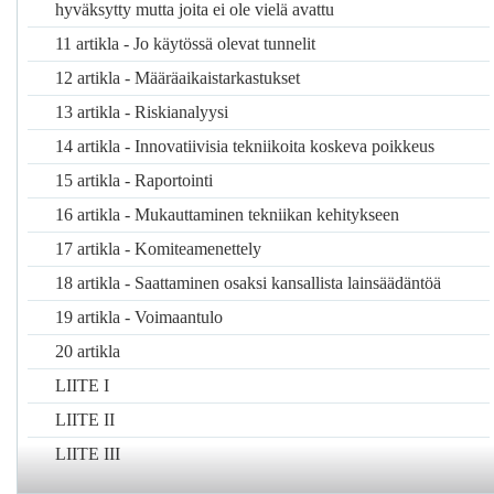
käyttäjiä ja ajoneuvoja koskevien näkökohtien
hyväksytty mutta joita ei ole vielä avattu
järjestelmälliseen tarkasteluun.
11 artikla - Jo käytössä olevat tunnelit
1.1.2
Seuraavat parametrit on otettava huomioon:
12 artikla - Määräaikaistarkastukset
—
tunnelin pituus
13 artikla - Riskianalyysi
—
tunnelikäytävien lukumäärä
14 artikla - Innovatiivisia tekniikoita koskeva poikkeus
—
kaistojen lukumäärä
15 artikla - Raportointi
—
tunnelin poikkileikkauksen geometria
16 artikla - Mukauttaminen tekniikan kehitykseen
—
vertikaalinen ja horisontaalinen linjaus
17 artikla - Komiteamenettely
—
rakennetyyppi
18 artikla - Saattaminen osaksi kansallista lainsäädäntöä
—
yksi- tai kaksisuuntainen liikenne
19 artikla - Voimaantulo
—
liikenteen määrä käytävää kohden (sen ajallinen
jakautuminen mukaan lukien)
20 artikla
—
(päivittäinen tai kausittainen) ruuhkautumisriski
LIITE I
—
pelastuspalvelujen tunneliin pääsyn vaatima aika
LIITE II
—
raskaiden tavarankuljetusajoneuvojen esiintyminen
LIITE III
ja prosenttiosuus