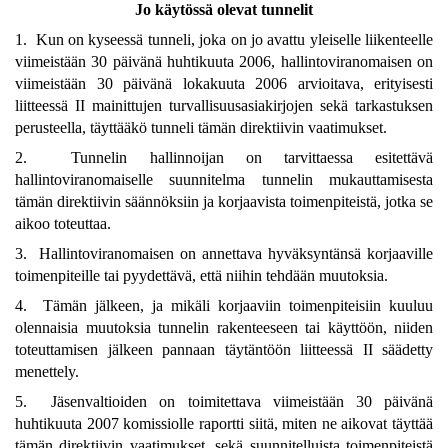
Jo käytössä olevat tunnelit
1. Kun on kyseessä tunneli, joka on jo avattu yleiselle liikenteelle
viimeistään 30 päivänä huhtikuuta 2006, hallintoviranomaisen on
viimeistään 30 päivänä lokakuuta 2006 arvioitava, erityisesti
liitteessä II mainittujen turvallisuusasiakirjojen sekä tarkastuksen
perusteella, täyttääkö tunneli tämän direktiivin vaatimukset.
2. Tunnelin hallinnoijan on tarvittaessa esitettävä
hallintoviranomaiselle suunnitelma tunnelin mukauttamisesta
tämän direktiivin säännöksiin ja korjaavista toimenpiteistä, jotka se
aikoo toteuttaa.
3. Hallintoviranomaisen on annettava hyväksyntänsä korjaaville
toimenpiteille tai pyydettävä, että niihin tehdään muutoksia.
4. Tämän jälkeen, ja mikäli korjaaviin toimenpiteisiin kuuluu
olennaisia muutoksia tunnelin rakenteeseen tai käyttöön, niiden
toteuttamisen jälkeen pannaan täytäntöön liitteessä II säädetty
menettely.
5. Jäsenvaltioiden on toimitettava viimeistään 30 päivänä
huhtikuuta 2007 komissiolle raportti siitä, miten ne aikovat täyttää
tämän direktiivin vaatimukset, sekä suunnitelluista toimenpiteistä