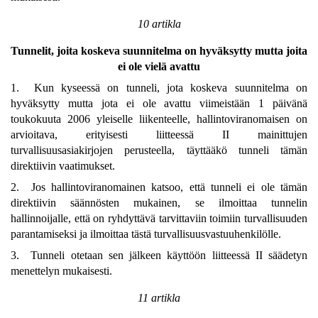
10 artikla
Tunnelit, joita koskeva suunnitelma on hyväksytty mutta joita
ei ole vielä avattu
1. Kun kyseessä on tunneli, jota koskeva suunnitelma on
hyväksytty mutta jota ei ole avattu viimeistään 1 päivänä
toukokuuta 2006 yleiselle liikenteelle, hallintoviranomaisen on
arvioitava, erityisesti liitteessä II mainittujen
turvallisuusasiakirjojen perusteella, täyttääkö tunneli tämän
direktiivin vaatimukset.
2. Jos hallintoviranomainen katsoo, että tunneli ei ole tämän
direktiivin säännösten mukainen, se ilmoittaa tunnelin
hallinnoijalle, että on ryhdyttävä tarvittaviin toimiin turvallisuuden
parantamiseksi ja ilmoittaa tästä turvallisuusvastuuhenkilölle.
3. Tunneli otetaan sen jälkeen käyttöön liitteessä II säädetyn
menettelyn mukaisesti.
11 artikla