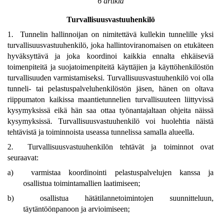
6 artikla
Turvallisuusvastuuhenkilö
1. Tunnelin hallinnoijan on nimitettävä kullekin tunnelille yksi
turvallisuusvastuuhenkilö, joka hallintoviranomaisen on etukäteen
hyväksyttävä ja joka koordinoi kaikkia ennalta ehkäiseviä
toimenpiteitä ja suojatoimenpiteitä käyttäjien ja käyttöhenkilöstön
turvallisuuden varmistamiseksi. Turvallisuusvastuuhenkilö voi olla
tunneli- tai pelastuspalveluhenkilöstön jäsen, hänen on oltava
riippumaton kaikissa maantietunnelien turvallisuuteen liittyvissä
kysymyksissä eikä hän saa ottaa työnantajaltaan ohjeita näissä
kysymyksissä. Turvallisuusvastuuhenkilö voi huolehtia näistä
tehtävistä ja toiminnoista useassa tunnelissa samalla alueella.
2. Turvallisuusvastuuhenkilön tehtävät ja toiminnot ovat
seuraavat:
a)
varmistaa koordinointi pelastuspalvelujen kanssa ja
osallistua toimintamallien laatimiseen;
b)
osallistua hätätilannetoimintojen suunnitteluun,
täytäntöönpanoon ja arvioimiseen;