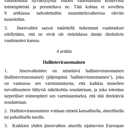
vaihtoehtona hyväksytyistä riskien vähentämistä koskevista
toimenpiteistä ja perusteltava ne. Tätä kohtaa ei sovelleta
9 artiklassa tarkoitettuihin suunnitteluvaiheessa oleviin
tunneleihin.
3. Jäsenvaltiot saavat määritellä tiukemmat vaatimukset
edellyttäen, että ne eivät ole ristiriidassa tämän direktiivin
vaatimusten kanssa.
4 artikla
Hallintoviranomainen
1. Jäsenvaltioiden on nimettävä hallintoviranomainen
(hallintoviranomaiset) (jäljempänä ’hallintoviranomainen’), joka
on vastuussa sen varmistamisesta, että kaikkia tunnelien
turvallisuuteen liittyviä näkökohtia noudatetaan, ja joka toteuttaa
tarpeelliset toimenpiteet sen varmistamiseksi, että tätä direktiiviä
noudatetaan.
2. Hallintoviranomainen voidaan nimetä kansallisella, alueellisella
tai paikallisella tasolla.
3. Kaikkien yhden jäsenvaltion alueella sijaitsevien Euroopan