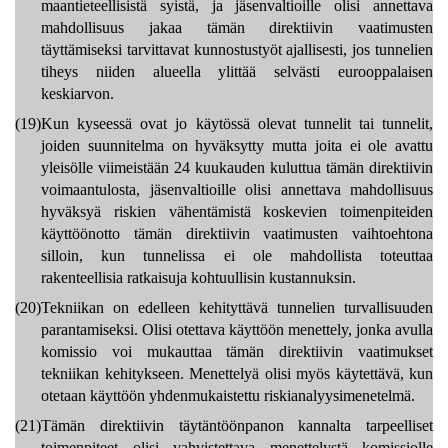
maantieteellisistä syistä, ja jäsenvaltioille olisi annettava
mahdollisuus jakaa tämän direktiivin vaatimusten
täyttämiseksi tarvittavat kunnostustyöt ajallisesti, jos tunnelien
tiheys niiden alueella ylittää selvästi eurooppalaisen
keskiarvon.
(19)
Kun kyseessä ovat jo käytössä olevat tunnelit tai tunnelit,
joiden suunnitelma on hyväksytty mutta joita ei ole avattu
yleisölle viimeistään 24 kuukauden kuluttua tämän direktiivin
voimaantulosta, jäsenvaltioille olisi annettava mahdollisuus
hyväksyä riskien vähentämistä koskevien toimenpiteiden
käyttöönotto tämän direktiivin vaatimusten vaihtoehtona
silloin, kun tunnelissa ei ole mahdollista toteuttaa
rakenteellisia ratkaisuja kohtuullisin kustannuksin.
(20)
Tekniikan on edelleen kehityttävä tunnelien turvallisuuden
parantamiseksi. Olisi otettava käyttöön menettely, jonka avulla
komissio voi mukauttaa tämän direktiivin vaatimukset
tekniikan kehitykseen. Menettelyä olisi myös käytettävä, kun
otetaan käyttöön yhdenmukaistettu riskianalyysimenetelmä.
(21)
Tämän direktiivin täytäntöönpanon kannalta tarpeelliset
toimenpiteet olisi vahvistettava menettelystä komissiolle