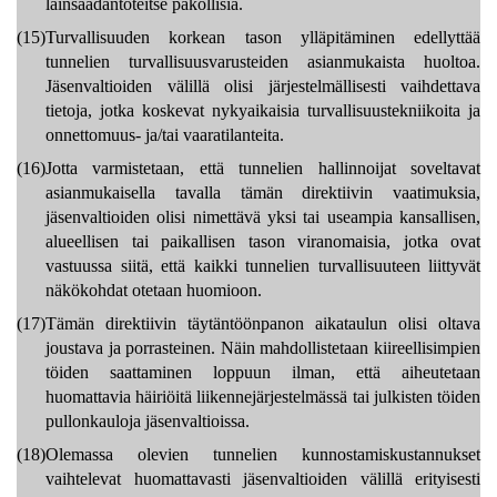
lainsäädäntöteitse pakollisia.
(15)
Turvallisuuden korkean tason ylläpitäminen edellyttää
tunnelien turvallisuusvarusteiden asianmukaista huoltoa.
Jäsenvaltioiden välillä olisi järjestelmällisesti vaihdettava
tietoja, jotka koskevat nykyaikaisia turvallisuustekniikoita ja
onnettomuus- ja/tai vaaratilanteita.
(16)
Jotta varmistetaan, että tunnelien hallinnoijat soveltavat
asianmukaisella tavalla tämän direktiivin vaatimuksia,
jäsenvaltioiden olisi nimettävä yksi tai useampia kansallisen,
alueellisen tai paikallisen tason viranomaisia, jotka ovat
vastuussa siitä, että kaikki tunnelien turvallisuuteen liittyvät
näkökohdat otetaan huomioon.
(17)
Tämän direktiivin täytäntöönpanon aikataulun olisi oltava
joustava ja porrasteinen. Näin mahdollistetaan kiireellisimpien
töiden saattaminen loppuun ilman, että aiheutetaan
huomattavia häiriöitä liikennejärjestelmässä tai julkisten töiden
pullonkauloja jäsenvaltioissa.
(18)
Olemassa olevien tunnelien kunnostamiskustannukset
vaihtelevat huomattavasti jäsenvaltioiden välillä erityisesti