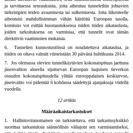
ja tarvittaessa seurauksista, joita aiheutuu tunneleihin johtavien
tärkeimpien teiden avaamisesta tai sulkemisesta. Jotta liikenteelle
aiheutuisi mahdollisimman vähän häiriöitä Euroopan tasolla,
komissio voi esittää huomautuksensa niiden töiden aikataulusta,
joiden tarkoituksena on varmistaa, että tunnelit ovat tämän
direktiivin vaatimusten mukaisia.
6. Tunnelien kunnostustöissä on noudatettava aikataulua, ja
töiden on oltava valmiit viimeistään 30 päivänä huhtikuuta 2014.
7. Jos olemassa olevien tunnelikäytävien kokonaispituus jaettuna
jäsenvaltion alueella sijaitsevan Euroopan laajuisen tieverkon
osuuden kokonaispituudella ylittää eurooppalaisen keskiarvon,
jäsenvaltio voi pidentää 6 kohdassa säädettyjä ajanjaksoja viidellä
vuodella.
12 artikla
Määräaikaistarkastukset
1. Hallintoviranomaisen on tarkistettava, että tarkastusyksikkö
suorittaa tarkastuksia säännöllisin väliajoin sen varmistamiseksi,