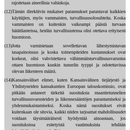
rajoitetaan aineellisia vahinkoja.
(12)
Tämän direktiivin mukaiset parannukset parantavat kaikkien
käyttäjien, myös vammaisten, turvallisuusolosuhteita. Koska
vammaisten on kuitenkin vaikeampi päästä turvaan
hätätilanteissa, heidän turvallisuutensa olisi otettava erityisesti
huomioon.
(13)
Jotta varmistetaan sovellettavan lähestymistavan
tasapainoisuus ja koska toimenpiteiden kustannukset ovat
korkeat, olisi vahvistettava vähimmäisturvallisuusvarustus
ottaen huomioon kunkin tunnelin tyyppi ja odotettavissa
olevan liikenteen määrä.
(14)
Kansainväliset elimet, kuten Kansainvälinen tiejärjestö ja
Yhdistyneiden kansakuntien Euroopan talouskomissio, ovat
pitkään antaneet tärkeitä suosituksia maantietunnelien
turvallisuusvarusteiden ja liikennesääntöjen parantamiseksi ja
yhdenmukaistamiseksi. Koska nämä suositukset eivät
kuitenkaan ole sitovia, kaikki niiden tarjoamat mahdollisuudet
voidaan täysimääräisesti hyödyntää ainoastaan, jos
suosituksissa esitetyistä vaatimuksista tehdään