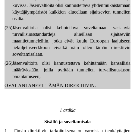
kuvissa. Jäsenvaltioita olisi kannustettava yhdenmukaistamaan
käyttäjäympäristöt kaikkien alueellaan sijaitsevien tunnelien
osalta.
(25)
Jäsenvaltioita olisi kehotettava soveltamaan vastaavia
turvallisuusstandardeja alueillaan sijaitseviin
maantietunneleihin, jotka eivät kuulu Euroopan laajuiseen
tiekuljetusverkkoon eivätkä näin ollen tämän direktiivin
soveltamisalaan.
(26)
Jäsenvaltioita olisi kannustettava kehittämään kansallisia
määräyksiään, joilla pyritään tunnelien turvallisuustason
parantamiseen,
OVAT ANTANEET TÄMÄN DIREKTIIVIN:
1 artikla
Sisältö ja soveltamisala
1. Tämän direktiivin tarkoituksena on varmistaa tienkäyttäjien