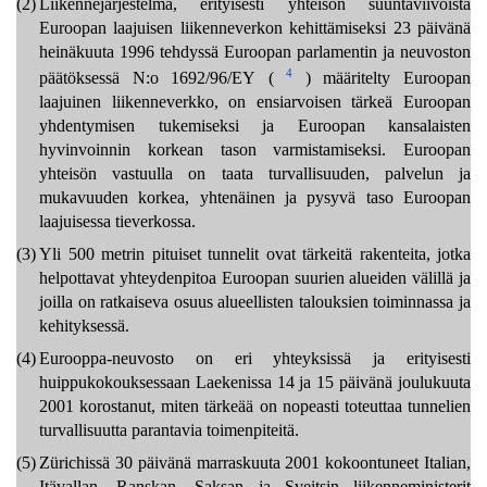
(2)
Liikennejärjestelmä, erityisesti yhteisön suuntaviivoista
Euroopan laajuisen liikenneverkon kehittämiseksi 23 päivänä
heinäkuuta 1996 tehdyssä Euroopan parlamentin ja neuvoston
4
päätöksessä N:o 1692/96/EY (
) määritelty Euroopan
laajuinen liikenneverkko, on ensiarvoisen tärkeä Euroopan
yhdentymisen tukemiseksi ja Euroopan kansalaisten
hyvinvoinnin korkean tason varmistamiseksi. Euroopan
yhteisön vastuulla on taata turvallisuuden, palvelun ja
mukavuuden korkea, yhtenäinen ja pysyvä taso Euroopan
laajuisessa tieverkossa.
(3)
Yli 500 metrin pituiset tunnelit ovat tärkeitä rakenteita, jotka
helpottavat yhteydenpitoa Euroopan suurien alueiden välillä ja
joilla on ratkaiseva osuus alueellisten talouksien toiminnassa ja
kehityksessä.
(4)
Eurooppa-neuvosto on eri yhteyksissä ja erityisesti
huippukokouksessaan Laekenissa 14 ja 15 päivänä joulukuuta
2001 korostanut, miten tärkeää on nopeasti toteuttaa tunnelien
turvallisuutta parantavia toimenpiteitä.
(5)
Zürichissä 30 päivänä marraskuuta 2001 kokoontuneet Italian,
Itävallan, Ranskan, Saksan ja Sveitsin liikenneministerit