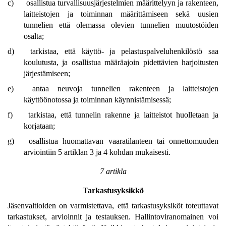
c)
osallistua turvallisuusjärjestelmien määrittelyyn ja rakenteen,
laitteistojen ja toiminnan määrittämiseen sekä uusien
tunnelien että olemassa olevien tunnelien muutostöiden
osalta;
d)
tarkistaa, että käyttö- ja pelastuspalveluhenkilöstö saa
koulutusta, ja osallistua määräajoin pidettävien harjoitusten
järjestämiseen;
e)
antaa neuvoja tunnelien rakenteen ja laitteistojen
käyttöönotossa ja toiminnan käynnistämisessä;
f)
tarkistaa, että tunnelin rakenne ja laitteistot huolletaan ja
korjataan;
g)
osallistua huomattavan vaaratilanteen tai onnettomuuden
arviointiin 5 artiklan 3 ja 4 kohdan mukaisesti.
7 artikla
Tarkastusyksikkö
Jäsenvaltioiden on varmistettava, että tarkastusyksiköt toteuttavat
tarkastukset, arvioinnit ja testauksen. Hallintoviranomainen voi