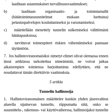
laaditaan asianmukaiset turvallisuusvaatimukset;
b)
laaditaan organisaatio- ja toimintamallit
(hätätoimintasuunnitelmat mukaan luettuina)
pelastuspalvelujen kouluttamiseksi ja varustamiseksi;
c)
määritellään menettely tunnelin sulkemiseksi välittömästi
hätätapauksissa;
d)
tarvittavat toimenpiteet riskien vähentämiseksi pannaan
täytäntöön.
7. Jos hallintoviranomaisiksi nimetyt elimet olivat olemassa ennen
tässä artiklassa tarkoitettua nimeämistä, ne voivat jatkaa
aikaisempien toimiensa harjoittamista edellyttäen, että ne
noudattavat tämän direktiivin vaatimuksia.
5 artikla
Tunnelin hallinnoija
1. Hallintoviranomainen määrittelee kunkin yhden jäsenvaltion
alueella sijaitsevan tunnelin, riippumatta siitä, onko se
suunnittelu-, rakennus- vai käyttövaiheessa, hallinnoijaksi tunnelin