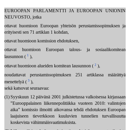
EUROOPAN PARLAMENTTI JA EUROOPAN UNIONIN
NEUVOSTO, jotka
ottavat huomioon Euroopan yhteisön perustamissopimuksen ja
erityisesti sen 71 artiklan 1 kohdan,
ottavat huomioon komission ehdotuksen,
ottavat huomioon Euroopan talous- ja sosiaalikomitean
1
lausunnon (
),
2
ottavat huomioon alueiden komitean lausunnon (
),
noudattavat perustamissopimuksen 251 artiklassa määrättyä
3
menettelyä (
),
sekä katsovat seuraavaa:
(1)
Syyskuun 12 päivänä 2001 julkistetussa valkoisessa kirjassaan
”Eurooppalainen liikennepolitiikka vuoteen 2010: valintojen
aika” komissio ilmoitti aikovansa tehdä ehdotuksen Euroopan
laajuiseen tieverkkoon kuuluvien tunnelien turvallisuutta
koskevista vähimmäisvaatimuksista.