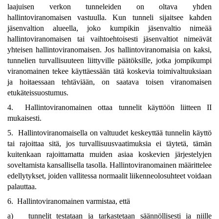
laajuisen verkon tunneleiden on oltava yhden
hallintoviranomaisen vastuulla. Kun tunneli sijaitsee kahden
jäsenvaltion alueella, joko kumpikin jäsenvaltio nimeää
hallintoviranomaisen tai vaihtoehtoisesti jäsenvaltiot nimeävät
yhteisen hallintoviranomaisen. Jos hallintoviranomaisia on kaksi,
tunnelien turvallisuuteen liittyville päätöksille, jotka jompikumpi
viranomainen tekee käyttäessään tätä koskevia toimivaltuuksiaan
ja hoitaessaan tehtäviään, on saatava toisen viranomaisen
etukäteissuostumus.
4. Hallintoviranomainen ottaa tunnelit käyttöön liitteen II
mukaisesti.
5. Hallintoviranomaisella on valtuudet keskeyttää tunnelin käyttö
tai rajoittaa sitä, jos turvallisuusvaatimuksia ei täytetä, tämän
kuitenkaan rajoittamatta muiden asiaa koskevien järjestelyjen
soveltamista kansallisella tasolla. Hallintoviranomainen määrittelee
edellytykset, joiden vallitessa normaalit liikenneolosuhteet voidaan
palauttaa.
6. Hallintoviranomainen varmistaa, että
a)
tunnelit testataan ja tarkastetaan säännöllisesti ja niille