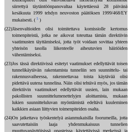
siirrettyä täytäntöönpanovaltaa käytettäessä 28 päivänä
kesäkuuta 1999 tehdyn neuvoston päätöksen 1999/468/EY
5
mukaisesti. (
)
(22)
Jäsenvaltioiden olisi toimitettava komissiolle kertomus
toimenpiteistä, jotka ne aikovat toteuttaa tämän direktiivin
vaatimusten täyttämiseksi, jotta työt voidaan sovittaa yhteen
yhteisön tasolla liikenteelle aiheutuvien häiriöiden
vähentämiseksi.
(23)
Jos tässä direktiivissä esitetyt vaatimukset edellyttävät toisen
tunnelikäytävän rakentamista tunneliin sen suunnittelu- tai
rakennusvaiheessa, rakennettavaa toista käytävää olisi
pidettävä uutena tunnelina. Näin olisi tehtävä myös, jos tämän
direktiivin vaatimukset edellyttävät uusien, lain mukaan
pakollisten suunnittelumenettelyjen aloittamista, mukaan
lukien suunnitteluluvan myöntämistä edeltävä kuuleminen
kaikkien asiaan liittyvien toimenpiteiden osalta.
(24)
On jatkettava työskentelyä asianmukaisilla foorumeilla, jotta
saavutettaisiin laaja yhdenmukaisuus tunnelien
muuttuvanäyttöisissä opasteissa käytettävissä merkeissä ja