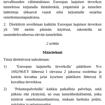
turvallisuuden vähimmäistaso Euroopan laajuisen tieverkon
tunneleissa torjumalla ihmishenkiä, ympäristöä ja tunnelien
laitteistoja uhkaavat vaarat sekä tarjoamalla suojelua
onnettomuustapauksissa.
2. Direktiiviä sovelletaan kaikkiin Euroopan laajuisen tieverkon
yli 500 metrin pituisiin käytössä, rakenteilla tai
suunnitteluvaiheessa oleviin tunneleihin.
2 artikla
Määritelmät
Tässä direktiivissä tarkoitetaan:
1)
’Euroopan laajuisella tieverkolla’ päätöksen N:o
1692/96/EY liitteessä I olevassa 2 jaksossa osoitettua ja
kartoin kuvattua ja/tai kyseisen päätöksen liitteessä II
kuvailtua tieverkkoa.
2)
’Pelastuspalveluilla’ kaikkia paikallisia palveluja, sekä
julkisia että yksityisiä, tai osaa tunnelihenkilöstöstä, jotka
toimivat onnettomuustilanteissa, mukaan luettuina poliisi,
palolaitos ja pelastuspartiot.