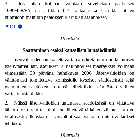
3. Jos tähän kohtaan viitataan, sovelletaan päätöksen
1999/468/EY 5 a artiklan 1–4 kohtaa sekä 7 artiklaa ottaen
huomioon mainitun päätöksen 8 artiklan säännökset.
▼C1
18 artikla
Saattaminen osaksi kansallista lainsäädäntöä
1. Jäsenvaltioiden on saatettava tämän direktiivin noudattamisen
edellyttämät lait, asetukset ja hallinnolliset määräykset voimaan
viimeistään 30 päivänä huhtikuuta 2006. Jäsenvaltioiden on
välittömästi toimitettava komissiolle kyseiset säädöstekstit sekä
mainittujen säädösten ja tämän direktiivin säännösten välinen
vastaavuustaulukko.
2. Näissä jäsenvaltioiden antamissa säädöksissä on viitattava
tähän direktiiviin tai niihin on liitettävä tällainen viittaus, kun ne
virallisesti julkaistaan. Jäsenvaltiot säätävät siitä, miten viittaukset
tehdään.
19 artikla