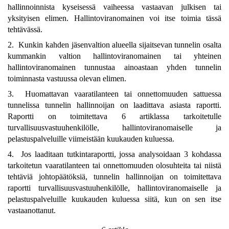
hallinnoinnista kyseisessä vaiheessa vastaavan julkisen tai
yksityisen elimen. Hallintoviranomainen voi itse toimia tässä
tehtävässä.
2. Kunkin kahden jäsenvaltion alueella sijaitsevan tunnelin osalta
kummankin valtion hallintoviranomainen tai yhteinen
hallintoviranomainen tunnustaa ainoastaan yhden tunnelin
toiminnasta vastuussa olevan elimen.
3. Huomattavan vaaratilanteen tai onnettomuuden sattuessa
tunnelissa tunnelin hallinnoijan on laadittava asiasta raportti.
Raportti on toimitettava 6 artiklassa tarkoitetulle
turvallisuusvastuuhenkilölle, hallintoviranomaiselle ja
pelastuspalveluille viimeistään kuukauden kuluessa.
4. Jos laaditaan tutkintaraportti, jossa analysoidaan 3 kohdassa
tarkoitetun vaaratilanteen tai onnettomuuden olosuhteita tai niistä
tehtäviä johtopäätöksiä, tunnelin hallinnoijan on toimitettava
raportti turvallisuusvastuuhenkilölle, hallintoviranomaiselle ja
pelastuspalveluille kuukauden kuluessa siitä, kun on sen itse
vastaanottanut.