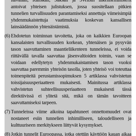
antoivat yhteisen julistuksen, jossa suositellaan pitkien
tunnelien turvallisuuden parantamiseksi annettuja viimeisimpiä
yhdenmukaistettuja vaatimuksia koskevan kansallisen
lainsäädännön yhtenäistämistä.
(6)
Ehdotetun toiminnan tavoitetta, joka on kaikkien Euroopan
kansalaisten turvallisuuden korkean, yhtenäisen ja pysyvän
tason saavuttaminen maantieliikenteen tunneleissa, ei voida
riittävällä tavalla saavuttaa jäsenvaltioiden toimin, vaan se
voidaan edellytetyn yhdenmukaistamisen tason vuoksi
saavuttaa paremmin yhteisön tasolla, joten yhteisö voi toteuttaa
toimenpiteitä perustamissopimuksen 5 artiklassa vahvistetun
toissijaisuusperiaatteen mukaisesti. Mainitussa artiklassa
vahvistetun suhteellisuusperiaatteen mukaisesti tässä
direktiivissä ei ylitetä sitä, mikä on tämän tavoitteen
saavuttamiseksi tarpeen.
(7)
Tunneleissa viime aikoina tapahtuneet onnettomuudet ovat
nostaneet esiin tunnelien inhimilliseen, taloudelliseen ja
kulttuuriseen merkitykseen liittyvät kysymykset.
(8)
Jotkin tunnelit Euroopassa, jotka otettiin käyttöön kauan aikaa