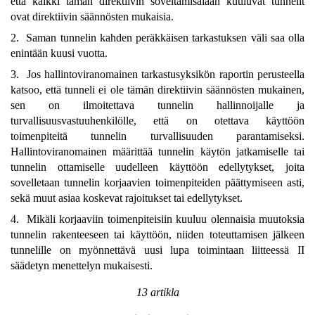
että kaikki tämän direktiivin soveltamisalaan kuuluvat tunnelit
ovat direktiivin säännösten mukaisia.
2. Saman tunnelin kahden peräkkäisen tarkastuksen väli saa olla
enintään kuusi vuotta.
3. Jos hallintoviranomainen tarkastusyksikön raportin perusteella
katsoo, että tunneli ei ole tämän direktiivin säännösten mukainen,
sen on ilmoitettava tunnelin hallinnoijalle ja
turvallisuusvastuuhenkilölle, että on otettava käyttöön
toimenpiteitä tunnelin turvallisuuden parantamiseksi.
Hallintoviranomainen määrittää tunnelin käytön jatkamiselle tai
tunnelin ottamiselle uudelleen käyttöön edellytykset, joita
sovelletaan tunnelin korjaavien toimenpiteiden päättymiseen asti,
sekä muut asiaa koskevat rajoitukset tai edellytykset.
4. Mikäli korjaaviin toimenpiteisiin kuuluu olennaisia muutoksia
tunnelin rakenteeseen tai käyttöön, niiden toteuttamisen jälkeen
tunnelille on myönnettävä uusi lupa toimintaan liitteessä II
säädetyn menettelyn mukaisesti.
13 artikla