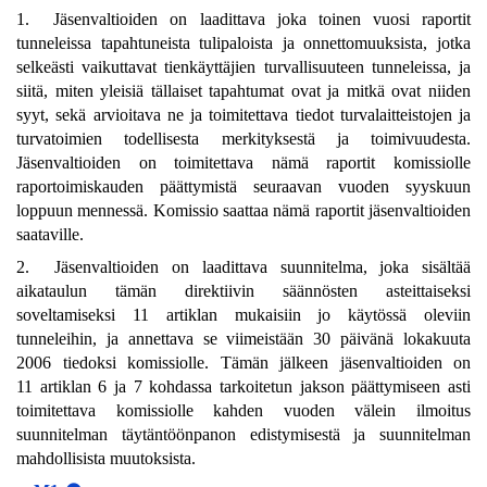
1. Jäsenvaltioiden on laadittava joka toinen vuosi raportit
tunneleissa tapahtuneista tulipaloista ja onnettomuuksista, jotka
selkeästi vaikuttavat tienkäyttäjien turvallisuuteen tunneleissa, ja
siitä, miten yleisiä tällaiset tapahtumat ovat ja mitkä ovat niiden
syyt, sekä arvioitava ne ja toimitettava tiedot turvalaitteistojen ja
turvatoimien todellisesta merkityksestä ja toimivuudesta.
Jäsenvaltioiden on toimitettava nämä raportit komissiolle
raportoimiskauden päättymistä seuraavan vuoden syyskuun
loppuun mennessä. Komissio saattaa nämä raportit jäsenvaltioiden
saataville.
2. Jäsenvaltioiden on laadittava suunnitelma, joka sisältää
aikataulun tämän direktiivin säännösten asteittaiseksi
soveltamiseksi 11 artiklan mukaisiin jo käytössä oleviin
tunneleihin, ja annettava se viimeistään 30 päivänä lokakuuta
2006 tiedoksi komissiolle. Tämän jälkeen jäsenvaltioiden on
11 artiklan 6 ja 7 kohdassa tarkoitetun jakson päättymiseen asti
toimitettava komissiolle kahden vuoden välein ilmoitus
suunnitelman täytäntöönpanon edistymisestä ja suunnitelman
mahdollisista muutoksista.