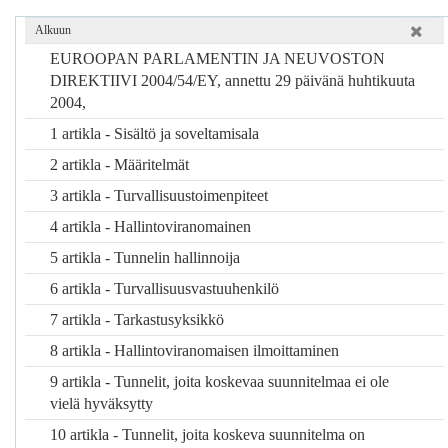
Voimaantulo
Alkuun
Tämä direktiivi tulee voimaan päivänä, jona se julkaistaan
EUROOPAN PARLAMENTIN JA NEUVOSTON
Euroopan unionin virallisessa lehdessä
.
DIREKTIIVI 2004/54/EY, annettu 29 päivänä huhtikuuta
2004,
20 artikla
1 artikla - Sisältö ja soveltamisala
Tämä direktiivi on osoitettu kaikille jäsenvaltioille.
2 artikla - Määritelmät
3 artikla - Turvallisuustoimenpiteet
4 artikla - Hallintoviranomainen
5 artikla - Tunnelin hallinnoija
LIITE I
6 artikla - Turvallisuusvastuuhenkilö
3 artiklassa tarkoitetut turvallisuustoimenpiteet
7 artikla - Tarkastusyksikkö
1.
Perusta turvallisuustoimenpiteitä koskevien päätösten
tekemiselle
8 artikla - Hallintoviranomaisen ilmoittaminen
1.1
Turvallisuusparametrit
9 artikla - Tunnelit, joita koskevaa suunnitelmaa ei ole
vielä hyväksytty
1.1.1
Tunneleissa toteutettavien turvallisuustoimenpiteiden
on perustuttava kaikkien infrastruktuuria, käyttöä,
10 artikla - Tunnelit, joita koskeva suunnitelma on