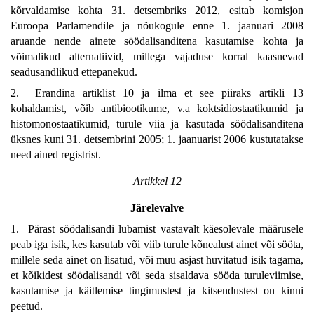
kõrvaldamise kohta 31. detsembriks 2012, esitab komisjon
Euroopa Parlamendile ja nõukogule enne 1. jaanuari 2008
aruande nende ainete söödalisanditena kasutamise kohta ja
võimalikud alternatiivid, millega vajaduse korral kaasnevad
seadusandlikud ettepanekud.
2. Erandina artiklist 10 ja ilma et see piiraks artikli 13
kohaldamist, võib antibiootikume, v.a koktsidiostaatikumid ja
histomonostaatikumid, turule viia ja kasutada söödalisanditena
üksnes kuni 31. detsembrini 2005; 1. jaanuarist 2006 kustutatakse
need ained registrist.
Artikkel 12
Järelevalve
1. Pärast söödalisandi lubamist vastavalt käesolevale määrusele
peab iga isik, kes kasutab või viib turule kõnealust ainet või sööta,
millele seda ainet on lisatud, või muu asjast huvitatud isik tagama,
et kõikidest söödalisandi või seda sisaldava sööda turuleviimise,
kasutamise ja käitlemise tingimustest ja kitsendustest on kinni
peetud.