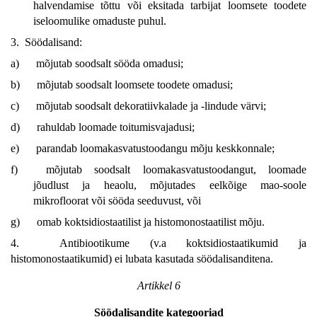
halvendamise tõttu või eksitada tarbijat loomsete toodete
iseloomulike omaduste puhul.
3. Söödalisand:
a)
mõjutab soodsalt sööda omadusi;
b)
mõjutab soodsalt loomsete toodete omadusi;
c)
mõjutab soodsalt dekoratiivkalade ja -lindude värvi;
d)
rahuldab loomade toitumisvajadusi;
e)
parandab loomakasvatustoodangu mõju keskkonnale;
f)
mõjutab soodsalt loomakasvatustoodangut, loomade
jõudlust ja heaolu, mõjutades eelkõige mao-soole
mikrofloorat või sööda seeduvust, või
g)
omab koktsidiostaatilist ja histomonostaatilist mõju.
4. Antibiootikume (v.a koktsidiostaatikumid ja
histomonostaatikumid) ei lubata kasutada söödalisanditena.
Artikkel 6
Söödalisandite kategooriad