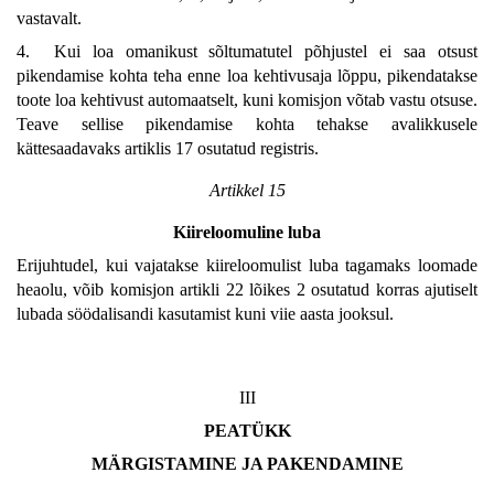
vastavalt.
4. Kui loa omanikust sõltumatutel põhjustel ei saa otsust
pikendamise kohta teha enne loa kehtivusaja lõppu, pikendatakse
toote loa kehtivust automaatselt, kuni komisjon võtab vastu otsuse.
Teave sellise pikendamise kohta tehakse avalikkusele
kättesaadavaks artiklis 17 osutatud registris.
Artikkel 15
Kiireloomuline luba
Erijuhtudel, kui vajatakse kiireloomulist luba tagamaks loomade
heaolu, võib komisjon artikli 22 lõikes 2 osutatud korras ajutiselt
lubada söödalisandi kasutamist kuni viie aasta jooksul.
III
PEATÜKK
MÄRGISTAMINE JA PAKENDAMINE