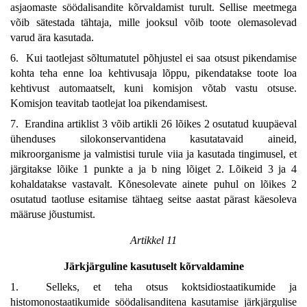
asjaomaste söödalisandite kõrvaldamist turult. Sellise meetmega
võib sätestada tähtaja, mille jooksul võib toote olemasolevad
varud ära kasutada.
6. Kui taotlejast sõltumatutel põhjustel ei saa otsust pikendamise
kohta teha enne loa kehtivusaja lõppu, pikendatakse toote loa
kehtivust automaatselt, kuni komisjon võtab vastu otsuse.
Komisjon teavitab taotlejat loa pikendamisest.
7. Erandina artiklist 3 võib artikli 26 lõikes 2 osutatud kuupäeval
ühenduses silokonservantidena kasutatavaid aineid,
mikroorganisme ja valmistisi turule viia ja kasutada tingimusel, et
järgitakse lõike 1 punkte a ja b ning lõiget 2. Lõikeid 3 ja 4
kohaldatakse vastavalt. Kõnesolevate ainete puhul on lõikes 2
osutatud taotluse esitamise tähtaeg seitse aastat pärast käesoleva
määruse jõustumist.
Artikkel 11
Järkjärguline kasutuselt kõrvaldamine
1. Selleks, et teha otsus koktsidiostaatikumide ja
histomonostaatikumide söödalisanditena kasutamise järkjärgulise