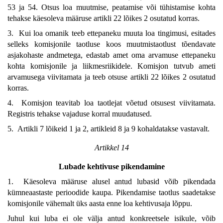
53 ja 54. Otsus loa muutmise, peatamise või tühistamise kohta
tehakse käesoleva määruse artikli 22 lõikes 2 osutatud korras.
3. Kui loa omanik teeb ettepaneku muuta loa tingimusi, esitades
selleks komisjonile taotluse koos muutmistaotlust tõendavate
asjakohaste andmetega, edastab amet oma arvamuse ettepaneku
kohta komisjonile ja liikmesriikidele. Komisjon tutvub ameti
arvamusega viivitamata ja teeb otsuse artikli 22 lõikes 2 osutatud
korras.
4. Komisjon teavitab loa taotlejat võetud otsusest viivitamata.
Registris tehakse vajaduse korral muudatused.
5. Artikli 7 lõikeid 1 ja 2, artikleid 8 ja 9 kohaldatakse vastavalt.
Artikkel 14
Lubade kehtivuse pikendamine
1. Käesoleva määruse alusel antud lubasid võib pikendada
kümneaastaste perioodide kaupa. Pikendamise taotlus saadetakse
komisjonile vähemalt üks aasta enne loa kehtivusaja lõppu.
Juhul kui luba ei ole välja antud konkreetsele isikule, võib