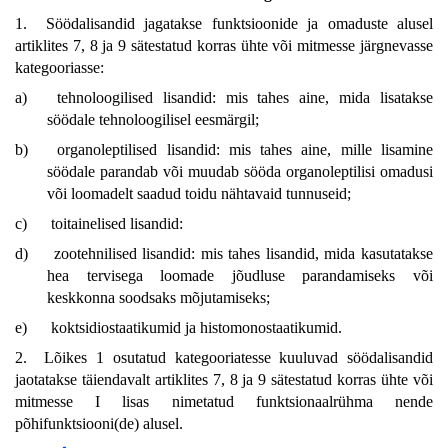
1. Söödalisandid jagatakse funktsioonide ja omaduste alusel
artiklites 7, 8 ja 9 sätestatud korras ühte või mitmesse järgnevasse
kategooriasse:
a)
tehnoloogilised lisandid: mis tahes aine, mida lisatakse
söödale tehnoloogilisel eesmärgil;
b)
organoleptilised lisandid: mis tahes aine, mille lisamine
söödale parandab või muudab sööda organoleptilisi omadusi
või loomadelt saadud toidu nähtavaid tunnuseid;
c)
toitainelised lisandid:
d)
zootehnilised lisandid: mis tahes lisandid, mida kasutatakse
hea tervisega loomade jõudluse parandamiseks või
keskkonna soodsaks mõjutamiseks;
e)
koktsidiostaatikumid ja histomonostaatikumid.
2. Lõikes 1 osutatud kategooriatesse kuuluvad söödalisandid
jaotatakse täiendavalt artiklites 7, 8 ja 9 sätestatud korras ühte või
mitmesse I lisas nimetatud funktsionaalrühma nende
põhifunktsiooni(de) alusel.