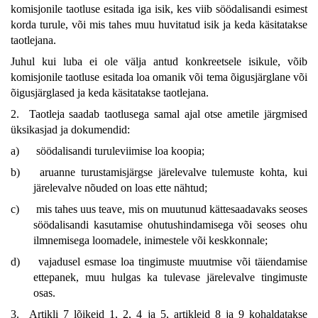
komisjonile taotluse esitada iga isik, kes viib söödalisandi esimest
korda turule, või mis tahes muu huvitatud isik ja keda käsitatakse
taotlejana.
Juhul kui luba ei ole välja antud konkreetsele isikule, võib
komisjonile taotluse esitada loa omanik või tema õigusjärglane või
õigusjärglased ja keda käsitatakse taotlejana.
2. Taotleja saadab taotlusega samal ajal otse ametile järgmised
üksikasjad ja dokumendid:
a)
söödalisandi turuleviimise loa koopia;
b)
aruanne turustamisjärgse järelevalve tulemuste kohta, kui
järelevalve nõuded on loas ette nähtud;
c)
mis tahes uus teave, mis on muutunud kättesaadavaks seoses
söödalisandi kasutamise ohutushindamisega või seoses ohu
ilmnemisega loomadele, inimestele või keskkonnale;
d)
vajadusel esmase loa tingimuste muutmise või täiendamise
ettepanek, muu hulgas ka tulevase järelevalve tingimuste
osas.
3. Artikli 7 lõikeid 1, 2, 4 ja 5, artikleid 8 ja 9 kohaldatakse