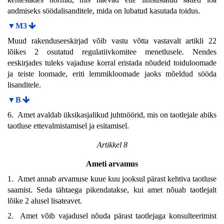
andmiseks söödalisanditele, mida on lubatud kasutada toidus.
▼M3
Muud rakenduseeskirjad võib vastu võtta vastavalt artikli 22
lõikes 2 osutatud regulatiivkomitee menetlusele. Nendes
eeskirjades tuleks vajaduse korral eristada nõudeid toiduloomade
ja teiste loomade, eriti lemmikloomade jaoks mõeldud sööda
lisanditele.
▼B
6. Amet avaldab üksikasjalikud juhtnöörid, mis on taotlejale abiks
taotluse ettevalmistamisel ja esitamisel.
Artikkel 8
Ameti arvamus
1. Amet annab arvamuse kuue kuu jooksul pärast kehtiva taotluse
saamist. Seda tähtaega pikendatakse, kui amet nõuab taotlejalt
lõike 2 alusel lisateavet.
2. Amet võib vajadusel nõuda pärast taotlejaga konsulteerimist