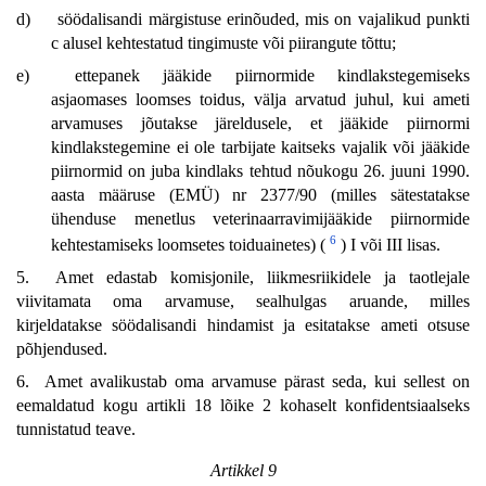
d)
söödalisandi märgistuse erinõuded, mis on vajalikud punkti
c alusel kehtestatud tingimuste või piirangute tõttu;
e)
ettepanek jääkide piirnormide kindlakstegemiseks
asjaomases loomses toidus, välja arvatud juhul, kui ameti
arvamuses jõutakse järeldusele, et jääkide piirnormi
kindlakstegemine ei ole tarbijate kaitseks vajalik või jääkide
piirnormid on juba kindlaks tehtud nõukogu 26. juuni 1990.
aasta määruse (EMÜ) nr 2377/90 (milles sätestatakse
ühenduse menetlus veterinaarravimijääkide piirnormide
6
kehtestamiseks loomsetes toiduainetes) (
) I või III lisas.
5. Amet edastab komisjonile, liikmesriikidele ja taotlejale
viivitamata oma arvamuse, sealhulgas aruande, milles
kirjeldatakse söödalisandi hindamist ja esitatakse ameti otsuse
põhjendused.
6. Amet avalikustab oma arvamuse pärast seda, kui sellest on
eemaldatud kogu artikli 18 lõike 2 kohaselt konfidentsiaalseks
tunnistatud teave.
Artikkel 9