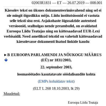
02003R1831 — ET — 26.07.2019 — 008.001
Käesolev tekst on üksnes dokumenteerimisvahend ning sel ei
ole mingit õiguslikku mõju. Liidu institutsioonid ei vastuta
selle teksti sisu eest. Asjakohaste õigusaktide autentsed
versioonid, sealhulgas nende preambulid, on avaldatud
Euroopa Liidu Teatajas ning on kättesaadavad EUR-Lexi
veebisaidil. Need ametlikud tekstid on vahetult kättesaadavad
käesolevasse dokumenti lisatud linkide kaudu
►B
EUROOPA PARLAMENDI JA NÕUKOGU MÄÄRUS
(EÜ) nr 1831/2003,
22. september 2003,
loomasöötades kasutatavate söödalisandite kohta
(EMPs kohaldatav tekst)
(ELT L 268 18.10.2003, lk 29)
Muudetud:
Euroopa Liidu Teataja