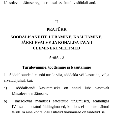
käesoleva määruse reguleerimisalasse kuuluv söödalisand.
II
PEATÜKK
SÖÖDALISANDITE LUBAMINE, KASUTAMINE,
JÄRELEVALVE JA KOHALDATAVAD
ÜLEMINEKUMEETMED
Artikkel 3
Turuleviimine, töötlemine ja kasutamine
1. Söödalisandeid ei tohi turule viia, töödelda või kasutada, välja
arvatud juhul, kui:
a)
söödalisandi kasutamiseks on antud luba vastavalt
käesolevale määrusele;
b)
käesolevas määruses sätestatud tingimused, sealhulgas
IV lisas nimetatud üldtingimused, kui loas ei ole ette nähtud
teisiti, ja aine kohta loas esitatud tingimused on täidetud, ja