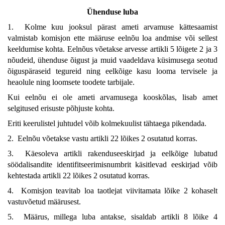
Ühenduse luba
1. Kolme kuu jooksul pärast ameti arvamuse kättesaamist
valmistab komisjon ette määruse eelnõu loa andmise või sellest
keeldumise kohta. Eelnõus võetakse arvesse artikli 5 lõigete 2 ja 3
nõudeid, ühenduse õigust ja muid vaadeldava küsimusega seotud
õiguspäraseid tegureid ning eelkõige kasu looma tervisele ja
heaolule ning loomsete toodete tarbijale.
Kui eelnõu ei ole ameti arvamusega kooskõlas, lisab amet
selgitused erisuste põhjuste kohta.
Eriti keerulistel juhtudel võib kolmekuulist tähtaega pikendada.
2. Eelnõu võetakse vastu artikli 22 lõikes 2 osutatud korras.
3. Käesoleva artikli rakenduseeskirjad ja eelkõige lubatud
söödalisandite identifitseerimisnumbrit käsitlevad eeskirjad võib
kehtestada artikli 22 lõikes 2 osutatud korras.
4. Komisjon teavitab loa taotlejat viivitamata lõike 2 kohaselt
vastuvõetud määrusest.
5. Määrus, millega luba antakse, sisaldab artikli 8 lõike 4