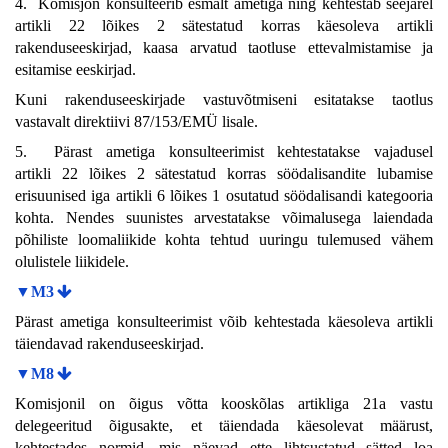
4. Komisjon konsulteerib esmalt ametiga ning kehtestab seejärel
artikli 22 lõikes 2 sätestatud korras käesoleva artikli
rakenduseeskirjad, kaasa arvatud taotluse ettevalmistamise ja
esitamise eeskirjad.
Kuni rakenduseeskirjade vastuvõtmiseni esitatakse taotlus
vastavalt direktiivi 87/153/EMÜ lisale.
5. Pärast ametiga konsulteerimist kehtestatakse vajadusel
artikli 22 lõikes 2 sätestatud korras söödalisandite lubamise
erisuunised iga artikli 6 lõikes 1 osutatud söödalisandi kategooria
kohta. Nendes suunistes arvestatakse võimalusega laiendada
põhiliste loomaliikide kohta tehtud uuringu tulemused vähem
olulistele liikidele.
▼M3
Pärast ametiga konsulteerimist võib kehtestada käesoleva artikli
täiendavad rakenduseeskirjad.
▼M8
Komisjonil on õigus võtta kooskõlas artikliga 21a vastu
delegeeritud õigusakte, et täiendada käesolevat määrust,
kehtestades normid, mis näevad ette lihtsustatud sätted loa