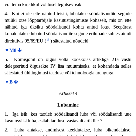
või tema kirjalikul volitusel tegutsev isik.
4. Kui ei ole ette nähtud teisiti, lubatakse söödalisandite segude
müüki otse lõpptarbijale kasutustingimuste kohaselt, mis on ette
nähtud iga üksiku söödalisandi kohta antud loas. Seepärast
kohaldatakse lubatud söödalisandite segude erilubade suhtes ainult
5
direktiivis 95/69/EÜ (
) sätestatud nõudeid.
▼M8
5. Komisjonil on õigus võtta kooskõlas artikliga 21a vastu
delegeeritud õigusakte IV lisa muutmiseks, et kohandada selles
sätestatud üldtingimusi teaduse või tehnoloogia arenguga.
▼B
Artikkel 4
Lubamine
1. Iga isik, kes taotleb söödalisandi luba või söödalisandi uue
kasutusviisi luba, esitab taotluse vastavalt artiklile 7.
2. Luba antakse, andmisest keeldutakse, luba pikendatakse,