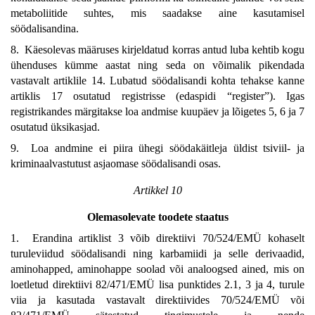
metaboliitide suhtes, mis saadakse aine kasutamisel
söödalisandina.
8. Käesolevas määruses kirjeldatud korras antud luba kehtib kogu
ühenduses kümme aastat ning seda on võimalik pikendada
vastavalt artiklile 14. Lubatud söödalisandi kohta tehakse kanne
artiklis 17 osutatud registrisse (edaspidi “register”). Igas
registrikandes märgitakse loa andmise kuupäev ja lõigetes 5, 6 ja 7
osutatud üksikasjad.
9. Loa andmine ei piira ühegi söödakäitleja üldist tsiviil- ja
kriminaalvastutust asjaomase söödalisandi osas.
Artikkel 10
Olemasolevate toodete staatus
1. Erandina artiklist 3 võib direktiivi 70/524/EMÜ kohaselt
turuleviidud söödalisandi ning karbamiidi ja selle derivaadid,
aminohapped, aminohappe soolad või analoogsed ained, mis on
loetletud direktiivi 82/471/EMÜ lisa punktides 2.1, 3 ja 4, turule
viia ja kasutada vastavalt direktiivides 70/524/EMÜ või