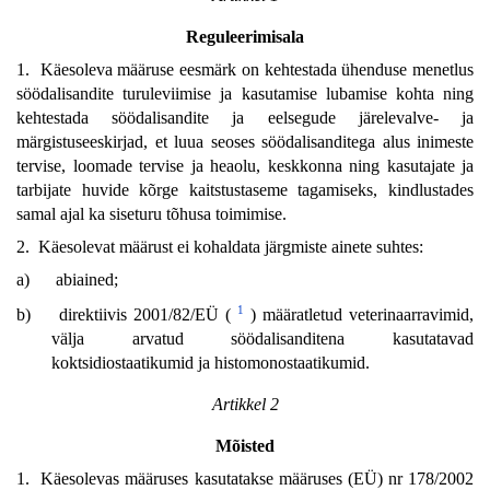
Reguleerimisala
1. Käesoleva määruse eesmärk on kehtestada ühenduse menetlus
söödalisandite turuleviimise ja kasutamise lubamise kohta ning
kehtestada söödalisandite ja eelsegude järelevalve- ja
märgistuseeskirjad, et luua seoses söödalisanditega alus inimeste
tervise, loomade tervise ja heaolu, keskkonna ning kasutajate ja
tarbijate huvide kõrge kaitstustaseme tagamiseks, kindlustades
samal ajal ka siseturu tõhusa toimimise.
2. Käesolevat määrust ei kohaldata järgmiste ainete suhtes:
a)
abiained;
1
b)
direktiivis 2001/82/EÜ (
) määratletud veterinaarravimid,
välja arvatud söödalisanditena kasutatavad
koktsidiostaatikumid ja histomonostaatikumid.
Artikkel 2
Mõisted
1. Käesolevas määruses kasutatakse määruses (EÜ) nr 178/2002