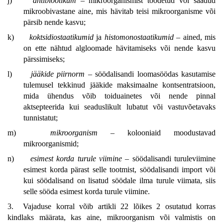
j)
antibiootikum
– mikroorganismist toodetud või saadud
mikroobivastane aine, mis hävitab teisi mikroorganisme või
pärsib nende kasvu;
k)
koktsidiostaatikumid
ja
histomonostaatikumid
– ained, mis
on ette nähtud algloomade hävitamiseks või nende kasvu
pärssimiseks;
l)
jääkide piirnorm
– söödalisandi loomasöödas kasutamise
tulemusel tekkinud jääkide maksimaalne kontsentratsioon,
mida ühendus võib toiduainetes või nende pinnal
aktsepteerida kui seaduslikult lubatut või vastuvõetavaks
tunnistatut;
m)
mikroorganism
– kolooniaid moodustavad
mikroorganismid;
n)
esimest korda turule viimine
– söödalisandi turuleviimine
esimest korda pärast selle tootmist, söödalisandi import või
kui söödalisand on lisatud söödale ilma turule viimata, siis
selle sööda esimest korda turule viimine.
3. Vajaduse korral võib artikli 22 lõikes 2 osutatud korras
kindlaks määrata, kas aine, mikroorganism või valmistis on