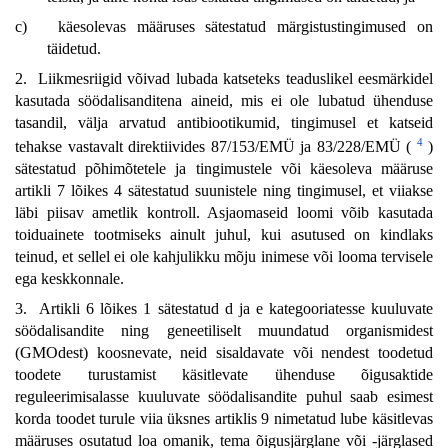
c)
käesolevas määruses sätestatud märgistustingimused on
täidetud.
2. Liikmesriigid võivad lubada katseteks teaduslikel eesmärkidel
kasutada söödalisanditena aineid, mis ei ole lubatud ühenduse
tasandil, välja arvatud antibiootikumid, tingimusel et katseid
4
tehakse vastavalt direktiivides 87/153/EMÜ ja 83/228/EMÜ (
)
sätestatud põhimõtetele ja tingimustele või käesoleva määruse
artikli 7 lõikes 4 sätestatud suunistele ning tingimusel, et viiakse
läbi piisav ametlik kontroll. Asjaomaseid loomi võib kasutada
toiduainete tootmiseks ainult juhul, kui asutused on kindlaks
teinud, et sellel ei ole kahjulikku mõju inimese või looma tervisele
ega keskkonnale.
3. Artikli 6 lõikes 1 sätestatud d ja e kategooriatesse kuuluvate
söödalisandite ning geneetiliselt muundatud organismidest
(GMOdest) koosnevate, neid sisaldavate või nendest toodetud
toodete turustamist käsitlevate ühenduse õigusaktide
reguleerimisalasse kuuluvate söödalisandite puhul saab esimest
korda toodet turule viia üksnes artiklis 9 nimetatud lube käsitlevas
määruses osutatud loa omanik, tema õigusjärglane või -järglased