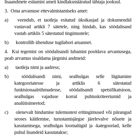
lisaandmete esitamist ameti kindlaksmääratud tähtaja jooksul.
3. Oma arvamuse ettevalmistamiseks amet:
a)
veendub, et taotleja esitatud üksikasjad ja dokumendid
vastavad artikli 7 sätetele, ning hindab, kas söödalisand
vastab artiklis 5 sätestatud tingimustele;
b)
kontrollib ühenduse tugilabori aruannet.
4. Kui tegemist on söödalisandi lubamist pooldava arvamusega,
peab arvamus sisaldama järgmisi andmeid:
a)
taotleja nimi ja aadress;
b)
söödalisandi nimi, sealhulgas selle liigitamine
kategooriatesse ja artiklis 6 sätestatud
funktsionaalrühmadesse, söödalisandi spetsifikatsioon,
sealhulgas vajaduse korral puhtuskriteeriumid ja
analüüsimeetod;
c)
olenevalt hindamise tulemustest eritingimused või piirangud
seoses käitlemise, turustamisjärgse järelevalve nõuete ja
kasutamisega, sealhulgas loomaliigid ja -kategooriad, kelle
puhul lisandeid kasutatakse;