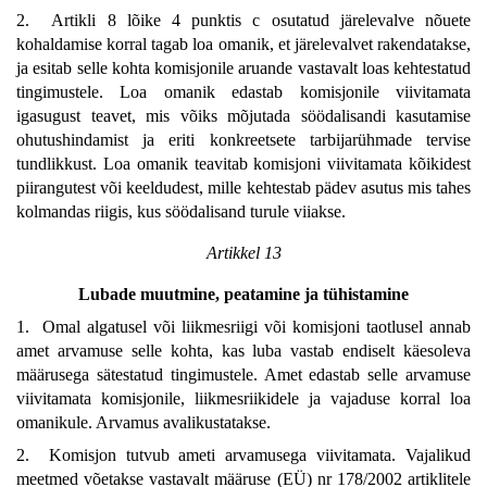
2. Artikli 8 lõike 4 punktis c osutatud järelevalve nõuete
kohaldamise korral tagab loa omanik, et järelevalvet rakendatakse,
ja esitab selle kohta komisjonile aruande vastavalt loas kehtestatud
tingimustele. Loa omanik edastab komisjonile viivitamata
igasugust teavet, mis võiks mõjutada söödalisandi kasutamise
ohutushindamist ja eriti konkreetsete tarbijarühmade tervise
tundlikkust. Loa omanik teavitab komisjoni viivitamata kõikidest
piirangutest või keeldudest, mille kehtestab pädev asutus mis tahes
kolmandas riigis, kus söödalisand turule viiakse.
Artikkel 13
Lubade muutmine, peatamine ja tühistamine
1. Omal algatusel või liikmesriigi või komisjoni taotlusel annab
amet arvamuse selle kohta, kas luba vastab endiselt käesoleva
määrusega sätestatud tingimustele. Amet edastab selle arvamuse
viivitamata komisjonile, liikmesriikidele ja vajaduse korral loa
omanikule. Arvamus avalikustatakse.
2. Komisjon tutvub ameti arvamusega viivitamata. Vajalikud
meetmed võetakse vastavalt määruse (EÜ) nr 178/2002 artiklitele