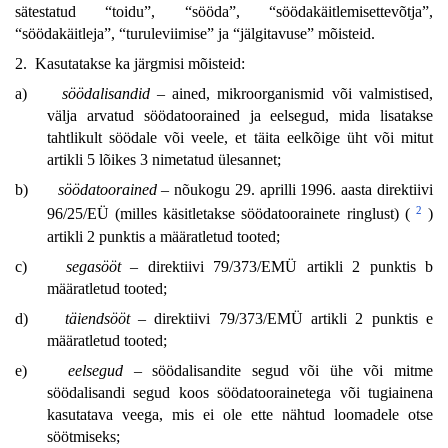
sätestatud “toidu”, “sööda”, “söödakäitlemisettevõtja”,
“söödakäitleja”, “turuleviimise” ja “jälgitavuse” mõisteid.
2. Kasutatakse ka järgmisi mõisteid:
a)
söödalisandid
– ained, mikroorganismid või valmistised,
välja arvatud söödatoorained ja eelsegud, mida lisatakse
tahtlikult söödale või veele, et täita eelkõige üht või mitut
artikli 5 lõikes 3 nimetatud ülesannet;
b)
söödatoorained
– nõukogu 29. aprilli 1996. aasta direktiivi
2
96/25/EÜ (milles käsitletakse söödatoorainete ringlust) (
)
artikli 2 punktis a määratletud tooted;
c)
segasööt
– direktiivi 79/373/EMÜ artikli 2 punktis b
määratletud tooted;
d)
täiendsööt
– direktiivi 79/373/EMÜ artikli 2 punktis e
määratletud tooted;
e)
eelsegud
– söödalisandite segud või ühe või mitme
söödalisandi segud koos söödatoorainetega või tugiainena
kasutatava veega, mis ei ole ette nähtud loomadele otse
söötmiseks;