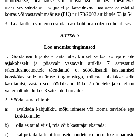
muudetakse, peatatakse või tühistatakse üksnes käesolevas
määruses sätestatud põhjustel ja käesolevas määruses sätestatud
korras või vastavalt määruse (EÜ) nr 178/2002 artiklitele 53 ja 54.
3. Loa taotleja või tema esindaja asukoht peab olema ühenduses.
Artikkel 5
Loa andmise tingimused
1. Söödalisandi jaoks ei anta luba, kui sellise loa taotleja ei ole
asjakohaselt ja piisavalt vastavalt artiklis 7 sätestatud
rakendusmeetmetele tõendanud, et söödalisandi kasutamisel
kooskõlas selle määruse tingimustega, millega lubatakse selle
kasutamist, vastab see söödalisand lõike 2 nõuetele ja sellel on
vähemalt üks lõikes 3 sätestatud omadus.
2. Söödalisand ei tohi:
a)
avaldada kahjulikku mõju inimese või looma tervisele ega
keskkonnale;
b)
olla esitatud viisil, mis võib kasutajat eksitada;
c)
kahjustada tarbijat loomsete toodete iseloomulike omaduste