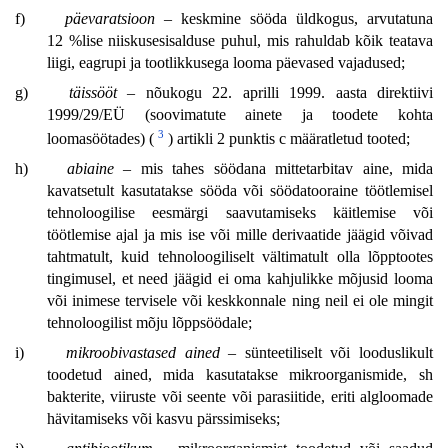
f)
päevaratsioon
– keskmine sööda üldkogus, arvutatuna
12 %lise niiskusesisalduse puhul, mis rahuldab kõik teatava
liigi, eagrupi ja tootlikkusega looma päevased vajadused;
g)
täissööt
– nõukogu 22. aprilli 1999. aasta direktiivi
1999/29/EÜ (soovimatute ainete ja toodete kohta
3
loomasöötades) (
) artikli 2 punktis c määratletud tooted;
h)
abiaine
– mis tahes söödana mittetarbitav aine, mida
kavatsetult kasutatakse sööda või söödatooraine töötlemisel
tehnoloogilise eesmärgi saavutamiseks käitlemise või
töötlemise ajal ja mis ise või mille derivaatide jäägid võivad
tahtmatult, kuid tehnoloogiliselt vältimatult olla lõpptootes
tingimusel, et need jäägid ei oma kahjulikke mõjusid looma
või inimese tervisele või keskkonnale ning neil ei ole mingit
tehnoloogilist mõju lõppsöödale;
i)
mikroobivastased ained
– sünteetiliselt või looduslikult
toodetud ained, mida kasutatakse mikroorganismide, sh
bakterite, viiruste või seente või parasiitide, eriti algloomade
hävitamiseks või kasvu pärssimiseks;