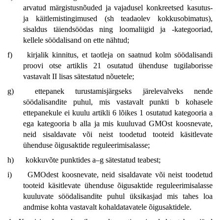
arvatud märgistusnõuded ja vajadusel konkreetsed kasutus-
ja käitlemistingimused (sh teadaolev kokkusobimatus),
sisaldus täiendsöödas ning loomaliigid ja -kategooriad,
kellele söödalisand on ette nähtud;
f)
kirjalik kinnitus, et taotleja on saatnud kolm söödalisandi
proovi otse artiklis 21 osutatud ühenduse tugilaborisse
vastavalt II lisas sätestatud nõuetele;
g)
ettepanek turustamisjärgseks järelevalveks nende
söödalisandite puhul, mis vastavalt punkti b kohasele
ettepanekule ei kuulu artikli 6 lõikes 1 osutatud kategooria a
ega kategooria b alla ja mis kuuluvad GMOst koosnevate,
neid sisaldavate või neist toodetud tooteid käsitlevate
ühenduse õigusaktide reguleerimisalasse;
h)
kokkuvõte punktides a–g sätestatud teabest;
i)
GMOdest koosnevate, neid sisaldavate või neist toodetud
tooteid käsitlevate ühenduse õigusaktide reguleerimisalasse
kuuluvate söödalisandite puhul üksikasjad mis tahes loa
andmise kohta vastavalt kohaldatavatele õigusaktidele.