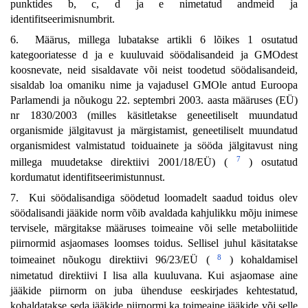
punktides b, c, d ja e nimetatud andmeid ja
identifitseerimisnumbrit.
6. Määrus, millega lubatakse artikli 6 lõikes 1 osutatud
kategooriatesse d ja e kuuluvaid söödalisandeid ja GMOdest
koosnevate, neid sisaldavate või neist toodetud söödalisandeid,
sisaldab loa omaniku nime ja vajadusel GMOle antud Euroopa
Parlamendi ja nõukogu 22. septembri 2003. aasta määruses (EÜ)
nr 1830/2003 (milles käsitletakse geneetiliselt muundatud
organismide jälgitavust ja märgistamist, geneetiliselt muundatud
organismidest valmistatud toiduainete ja sööda jälgitavust ning
7
millega muudetakse direktiivi 2001/18/EÜ) (
) osutatud
kordumatut identifitseerimistunnust.
7. Kui söödalisandiga söödetud loomadelt saadud toidus olev
söödalisandi jääkide norm võib avaldada kahjulikku mõju inimese
tervisele, märgitakse määruses toimeaine või selle metaboliitide
piirnormid asjaomases loomses toidus. Sellisel juhul käsitatakse
8
toimeainet nõukogu direktiivi 96/23/EÜ (
) kohaldamisel
nimetatud direktiivi I lisa alla kuuluvana. Kui asjaomase aine
jääkide piirnorm on juba ühenduse eeskirjades kehtestatud,
kohaldatakse seda jääkide piirnormi ka toimeaine jääkide või selle