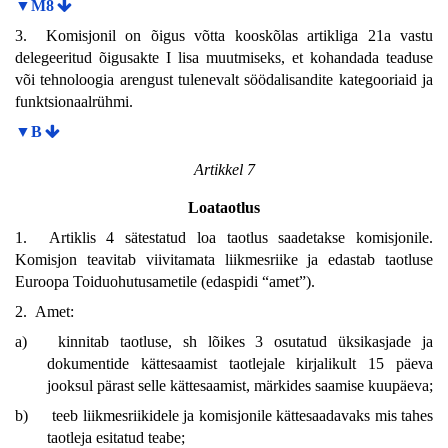
▼M8
3. Komisjonil on õigus võtta kooskõlas artikliga 21a vastu
delegeeritud õigusakte I lisa muutmiseks, et kohandada teaduse
või tehnoloogia arengust tulenevalt söödalisandite kategooriaid ja
funktsionaalrühmi.
▼B
Artikkel 7
Loataotlus
1. Artiklis 4 sätestatud loa taotlus saadetakse komisjonile.
Komisjon teavitab viivitamata liikmesriike ja edastab taotluse
Euroopa Toiduohutusametile (edaspidi “amet”).
2. Amet:
a)
kinnitab taotluse, sh lõikes 3 osutatud üksikasjade ja
dokumentide kättesaamist taotlejale kirjalikult 15 päeva
jooksul pärast selle kättesaamist, märkides saamise kuupäeva;
b)
teeb liikmesriikidele ja komisjonile kättesaadavaks mis tahes
taotleja esitatud teabe;