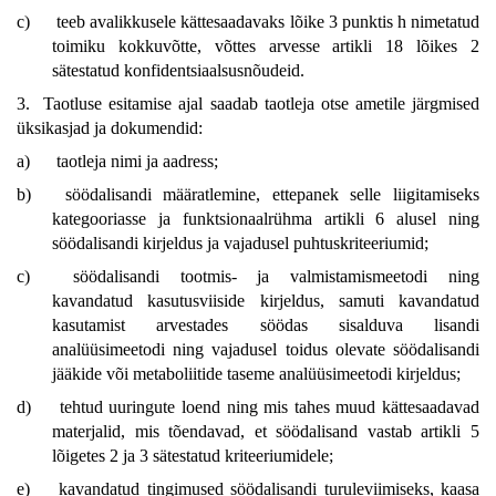
c)
teeb avalikkusele kättesaadavaks lõike 3 punktis h nimetatud
toimiku kokkuvõtte, võttes arvesse artikli 18 lõikes 2
sätestatud konfidentsiaalsusnõudeid.
3. Taotluse esitamise ajal saadab taotleja otse ametile järgmised
üksikasjad ja dokumendid:
a)
taotleja nimi ja aadress;
b)
söödalisandi määratlemine, ettepanek selle liigitamiseks
kategooriasse ja funktsionaalrühma artikli 6 alusel ning
söödalisandi kirjeldus ja vajadusel puhtuskriteeriumid;
c)
söödalisandi tootmis- ja valmistamismeetodi ning
kavandatud kasutusviiside kirjeldus, samuti kavandatud
kasutamist arvestades söödas sisalduva lisandi
analüüsimeetodi ning vajadusel toidus olevate söödalisandi
jääkide või metaboliitide taseme analüüsimeetodi kirjeldus;
d)
tehtud uuringute loend ning mis tahes muud kättesaadavad
materjalid, mis tõendavad, et söödalisand vastab artikli 5
lõigetes 2 ja 3 sätestatud kriteeriumidele;
e)
kavandatud tingimused söödalisandi turuleviimiseks, kaasa