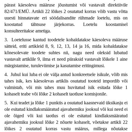
pärast käesoleva määruse jõustumist või vastavalt direktiivile
82/471/EMÜ. Artikli 22 lõikes 2 osutatud korras võib vastu võtta
uuesti hinnatavate eri söödalisandite rühmade loetelu, mis on
koostatud tähtsuse järjekorras. Loetelu koostamisel
konsulteeritakse ametiga.
3. Loetelusse kantud toodetele kohaldatakse käesoleva määruse
sätteid, eriti artikleid 8, 9, 12, 13, 14 ja 16, mida kohaldatakse
kõnesolevate toodete suhtes nii, nagu need oleksid lubatud
vastavalt artiklile 9, ilma et need piiraksid vastavalt lõikele 1 aine
märgistamise, turuleviimise ja kasutamise eritingimusi.
4. Juhul kui luba ei ole välja antud konkreetsele isikule, võib mis
tahes isik, kes käesolevas artiklis osutatud tooteid impordib või
valmistab, või mis tahes muu huvitatud isik esitada lõike 1
kohaselt teabe või lõike 2 kohaselt taotluse komisjonile.
5. Kui teadet ja lõike 1 punktis a osutatud kaasnevaid üksikasju ei
ole esitatud kindlaksmääratud ajavahemiku jooksul või kui need ei
ole õiged või kui taotlus ei ole esitatud kindlaksmääratud
ajavahemiku jooksul lõike 2 nõuete kohaselt, võetakse artikli 22
lõikes 2 osutatud korras vastu määrus, millega nõutakse