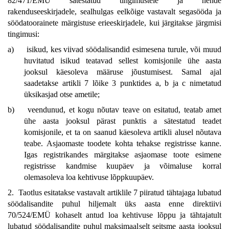
82/471/EMÜ sätestatud tingimustele ja nende
rakenduseeskirjadele, sealhulgas eelkõige vastavalt segasööda ja
söödatoorainete märgistuse erieeskirjadele, kui järgitakse järgmisi
tingimusi:
a)
isikud, kes viivad söödalisandid esimesena turule, või muud
huvitatud isikud teatavad sellest komisjonile ühe aasta
jooksul käesoleva määruse jõustumisest. Samal ajal
saadetakse artikli 7 lõike 3 punktides a, b ja c nimetatud
üksikasjad otse ametile;
b)
veendunud, et kogu nõutav teave on esitatud, teatab amet
ühe aasta jooksul pärast punktis a sätestatud teadet
komisjonile, et ta on saanud käesoleva artikli alusel nõutava
teabe. Asjaomaste toodete kohta tehakse registrisse kanne.
Igas registrikandes märgitakse asjaomase toote esimene
registrisse kandmise kuupäev ja võimaluse korral
olemasoleva loa kehtivuse lõppkuupäev.
2. Taotlus esitatakse vastavalt artiklile 7 piiratud tähtajaga lubatud
söödalisandite puhul hiljemalt üks aasta enne direktiivi
70/524/EMÜ kohaselt antud loa kehtivuse lõppu ja tähtajatult
lubatud söödalisandite puhul maksimaalselt seitsme aasta jooksul