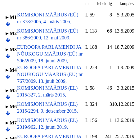
nr
lehekülg
kuupäev
KOMISJONI MÄÄRUS (EÜ)
L 59
8
5.3.2005
►M1
nr 378/2005, 4. märts 2005,
KOMISJONI MÄÄRUS (EÜ)
L 118
66
13.5.2009
►M2
nr 386/2009, 12. mai 2009,
EUROOPA PARLAMENDI JA
L 188
14
18.7.2009
►M3
NÕUKOGU MÄÄRUS (EÜ) nr
596/2009, 18. juuni 2009,
EUROOPA PARLAMENDI JA
L 229
1
1.9.2009
►M4
NÕUKOGU MÄÄRUS (EÜ) nr
767/2009, 13. juuli 2009,
KOMISJONI MÄÄRUS (EL)
L 58
46
3.3.2015
►M5
2015/327, 2. märts 2015,
KOMISJONI MÄÄRUS (EL)
L 324
3
10.12.2015
►M6
2015/2294, 9. detsember 2015,
KOMISJONI MÄÄRUS (EL)
L 156
1
13.6.2019
►M7
2019/962, 12. juuni 2019,
EUROOPA PARLAMENDI JA
L 198
241
25.7.2019
►M8