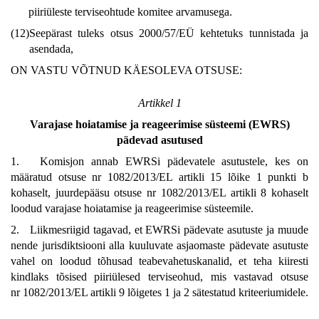
piiriüleste terviseohtude komitee arvamusega.
(12)
Seepärast tuleks otsus 2000/57/EÜ kehtetuks tunnistada ja
asendada,
ON VASTU VÕTNUD KÄESOLEVA OTSUSE:
Artikkel 1
Varajase hoiatamise ja reageerimise süsteemi (EWRS)
pädevad asutused
1. Komisjon annab EWRSi pädevatele asutustele, kes on
määratud otsuse nr 1082/2013/EL artikli 15 lõike 1 punkti b
kohaselt, juurdepääsu otsuse nr 1082/2013/EL artikli 8 kohaselt
loodud varajase hoiatamise ja reageerimise süsteemile.
2. Liikmesriigid tagavad, et EWRSi pädevate asutuste ja muude
nende jurisdiktsiooni alla kuuluvate asjaomaste pädevate asutuste
vahel on loodud tõhusad teabevahetuskanalid, et teha kiiresti
kindlaks tõsised piiriülesed terviseohud, mis vastavad otsuse
nr 1082/2013/EL artikli 9 lõigetes 1 ja 2 sätestatud kriteeriumidele.