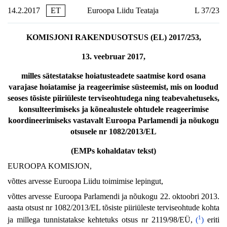
14.2.2017
ET
Euroopa Liidu Teataja
L 37/23
KOMISJONI RAKENDUSOTSUS (EL) 2017/253,
13. veebruar 2017,
milles sätestatakse hoiatusteadete saatmise kord osana
varajase hoiatamise ja reageerimise süsteemist, mis on loodud
seoses tõsiste piiriüleste terviseohtudega ning teabevahetuseks,
konsulteerimiseks ja kõnealustele ohtudele reageerimise
koordineerimiseks vastavalt Euroopa Parlamendi ja nõukogu
otsusele nr 1082/2013/EL
(EMPs kohaldatav tekst)
EUROOPA KOMISJON,
võttes arvesse Euroopa Liidu toimimise lepingut,
võttes arvesse Euroopa Parlamendi ja nõukogu 22. oktoobri 2013.
aasta otsust nr 1082/2013/EL tõsiste piiriüleste terviseohtude kohta
1
ja millega tunnistatakse kehtetuks otsus nr 2119/98/EÜ,
(
)
eriti