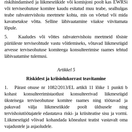
riskihindamised ja liikmesriikide või komisjoni poolt kas EWRSi
või terviseohutuse komitee kaudu esitatud muu teabe, sealhulgas
teabe rahvatervishoiu meetmete kohta, mis on võetud või mida
kavatsetakse võtta. Selline läbivaatamine viiakse viivitamata
lõpule.
5. Kaaludes või võttes rahvatervishoiu meetmeid tõsiste
piiriüleste terviseohtude vastu võitlemiseks, võtavad liikmesriigid
arvesse terviseohutuse komiteega konsulteerimise raames tehtud
läbivaatamise tulemusi.
Artikkel 5
Riskidest ja kriisiolukorrast teavitamine
1. Pärast otsuse nr 1082/2013/EL artikli 11 lõike 1 punkti b
kohast konsulteerimistaotlust konsulteerivad liikmesriigid
üksteisega terviseohutuse komitee raames ning töötavad ja
pakuvad välja liikmesriikide poolt üldsusele ning
tervishoiutöötajatele edastatava riski- ja kriisiteatise sisu ja vormi.
Liikmesriigid võivad kohandada kõnealust teatist vastavalt oma
vajadustele ja asjaoludele.