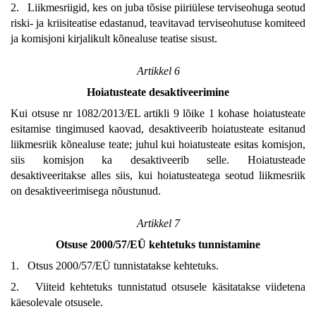
2. Liikmesriigid, kes on juba tõsise piiriülese terviseohuga seotud
riski- ja kriisiteatise edastanud, teavitavad terviseohutuse komiteed
ja komisjoni kirjalikult kõnealuse teatise sisust.
Artikkel 6
Hoiatusteate desaktiveerimine
Kui otsuse nr 1082/2013/EL artikli 9 lõike 1 kohase hoiatusteate
esitamise tingimused kaovad, desaktiveerib hoiatusteate esitanud
liikmesriik kõnealuse teate; juhul kui hoiatusteate esitas komisjon,
siis komisjon ka desaktiveerib selle. Hoiatusteade
desaktiveeritakse alles siis, kui hoiatusteatega seotud liikmesriik
on desaktiveerimisega nõustunud.
Artikkel 7
Otsuse 2000/57/EÜ kehtetuks tunnistamine
1. Otsus 2000/57/EÜ tunnistatakse kehtetuks.
2. Viiteid kehtetuks tunnistatud otsusele käsitatakse viidetena
käesolevale otsusele.