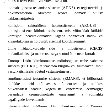
piiriülesed terviseohud või võivad seda olla:
—
loomahaigustest teatamise süsteem (ADNS), et registreerida ja
dokumenteerida olukorda seoses loomade oluliste
nakkushaigustega;
—
komisjoni sektoriülene hoiatussüsteem (ARGUS) –
komisjonisisene kiirhoiatussüsteem, mis võimaldab kõikidel
komisjoni peadirektoraatidel jagada põhiteavet häda- või
kriisiolukorras ja hõlbustab sisemist koordineerimist;
—
ühine hädaolukordade side- ja infosüsteem (CECIS)
kodanikukaitse ja merereostusega seotud õnnetuste korral;
—
Euroopa Liidu kiireloomulise radioloogilise teabe vahetuse
süsteem (ECURIE), et teavitada kiirgus- või tuumaavarii mõju
vastu kaitsmiseks võetud vastumeetmetest;
—
suurõnnetustest teatamise süsteem (EMARS), et hõlbustada
ohtlikke aineid hõlmavatest õnnetustest ja ohtlikest
olukordadest saadud kogemuste vahetamist, eesmärgiga
parandada keemiaõnnetuste ennetamist ja võimalike
tagajärgede leevendamist;
—
taimetervishoiu valdkonna kinnipidamistega seotud Euroopa