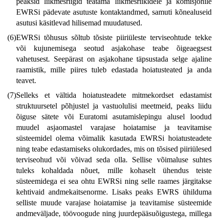
peaksid liikmesriigid teatama liikmesriikidele ja komisjonile
EWRSi pädevate asutuste kontaktandmed, samuti kõnealuseid
asutusi käsitlevad hilisemad muudatused.
(6)
EWRSi tõhusus sõltub tõsiste piiriüleste terviseohtude tekke
või kujunemisega seotud asjakohase teabe õigeaegsest
vahetusest. Seepärast on asjakohane täpsustada selge ajaline
raamistik, mille piires tuleb edastada hoiatusteated ja anda
teavet.
(7)
Selleks et vältida hoiatusteadete mitmekordset edastamist
struktuursetel põhjustel ja vastuolulisi meetmeid, peaks liidu
õiguse sätete või Euratomi asutamislepingu alusel loodud
muudel asjaomastel varajase hoiatamise ja teavitamise
süsteemidel olema võimalik kasutada EWRSi hoiatusteadete
ning teabe edastamiseks olukordades, mis on tõsised piiriülesed
terviseohud või võivad seda olla. Sellise võimaluse suhtes
tuleks kohaldada nõuet, mille kohaselt ühendus teiste
süsteemidega ei sea ohtu EWRSi ning selle raames järgitakse
kehtivaid andmekaitsenorme. Lisaks peaks EWRS ühilduma
selliste muude varajase hoiatamise ja teavitamise süsteemide
andmeväljade, töövoogude ning juurdepääsuõigustega, millega