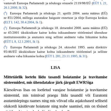
vastavalt Euroopa Parlamendi ja nõukogu otsusele 2119/98/EÜ (
EÜT L 21,
26.1.2000, lk 32
).
4
(
)
Euroopa Parlamendi ja nõukogu 21. aprilli 2004. aasta määrus (EÜ)
nr 851/2004, millega asutatakse haiguste ennetuse ja tõrje Euroopa keskus
(
ELT L 142, 30.4.2004, lk 1
).
5
(
)
Euroopa Parlamendi ja nõukogu 18. detsembri 2000. aasta määrus (EÜ)
nr 45/2001 üksikisikute kaitse kohta isikuandmete töötlemisel ühenduse
institutsioonides ja asutustes ning selliste andmete vaba liikumise kohta
(
EÜT L 8, 12.1.2001, lk 1
).
6
(
)
Euroopa Parlamendi ja nõukogu 24. oktoobri 1995. aasta direktiiv
95/46/EÜ üksikisikute kaitse kohta isikuandmete töötlemisel ja selliste
andmete vaba liikumise kohta (
EÜT L 281, 23.11.1995, lk 31
).
LISA
Mittetäielik loetelu liidu tasandi hoiatamise ja teavitamise
süsteemidest, mis ühendatakse järk-järgult EWRSiga
Käesolevas lisas on loetletud varajase hoiatamise ja teavitamise
süsteemid, mis toimivad praegu liidu tasandil või Euratomi
asutamislepingu raames ning mis võivad olla asjakohased selliseid
olukordi käsitlevate hoiatuste ning teabe saamisel, mis on tõsised