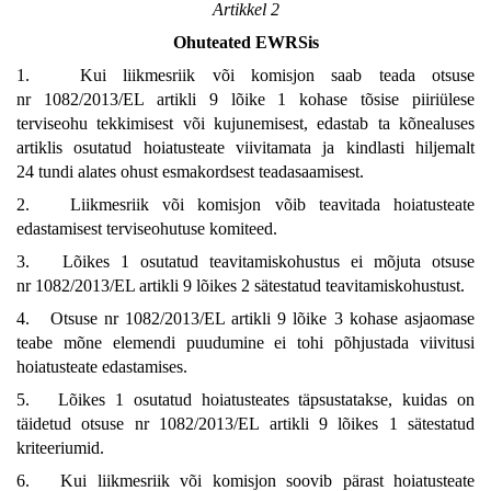
Artikkel 2
Ohuteated EWRSis
1. Kui liikmesriik või komisjon saab teada otsuse
nr 1082/2013/EL artikli 9 lõike 1 kohase tõsise piiriülese
terviseohu tekkimisest või kujunemisest, edastab ta kõnealuses
artiklis osutatud hoiatusteate viivitamata ja kindlasti hiljemalt
24 tundi alates ohust esmakordsest teadasaamisest.
2. Liikmesriik või komisjon võib teavitada hoiatusteate
edastamisest terviseohutuse komiteed.
3. Lõikes 1 osutatud teavitamiskohustus ei mõjuta otsuse
nr 1082/2013/EL artikli 9 lõikes 2 sätestatud teavitamiskohustust.
4. Otsuse nr 1082/2013/EL artikli 9 lõike 3 kohase asjaomase
teabe mõne elemendi puudumine ei tohi põhjustada viivitusi
hoiatusteate edastamises.
5. Lõikes 1 osutatud hoiatusteates täpsustatakse, kuidas on
täidetud otsuse nr 1082/2013/EL artikli 9 lõikes 1 sätestatud
kriteeriumid.
6. Kui liikmesriik või komisjon soovib pärast hoiatusteate