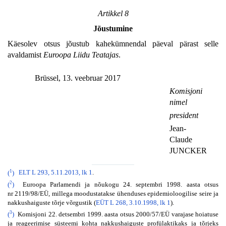
Artikkel 8
Jõustumine
Käesolev otsus jõustub kahekümnendal päeval pärast selle
avaldamist
Euroopa Liidu Teatajas
.
Brüssel, 13. veebruar 2017
Komisjoni
nimel
president
Jean-
Claude
JUNCKER
1
(
)
ELT L 293, 5.11.2013, lk 1
.
2
(
)
Euroopa Parlamendi ja nõukogu 24. septembri 1998. aasta otsus
nr 2119/98/EÜ, millega moodustatakse ühenduses epidemioloogilise seire ja
nakkushaiguste tõrje võrgustik (
EÜT L 268, 3.10.1998, lk 1
).
3
(
)
Komisjoni 22. detsembri 1999. aasta otsus 2000/57/EÜ varajase hoiatuse
ja reageerimise süsteemi kohta nakkushaiguste profülaktikaks ja tõrjeks