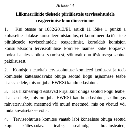
Artikkel 4
Liikmesriikide tõsistele piiriülestele terviseohtudele
reageerimise koordineerimine
1. Kui otsuse nr 1082/2013/EL artikli 11 lõike 1 punkti a
kohaselt esitatakse konsulteerimistaotlus, et koordineerida tõsistele
piiriülestele terviseohtudele reageerimist, korraldab komisjon
konsultatsiooni terviseohutuse komitee raames kahe tööpäeva
jooksul alates taotluse saamisest, sõltuvalt ohu tõsidusega seotud
pakilisusest.
2. Komisjon teavitab terviseohutuse komiteed taotlusest ja teeb
komiteele kättesaadavaks ohuga seotud kogu asjaomase teabe
lisaks sellele, mis on juba EWRSi kaudu edastatud.
3. Ka liikmesriigid esitavad kirjalikult ohuga seotud kogu teabe,
lisaks sellele, mis on juba EWRSi kaudu edastatud, sealhulgas
rahvatervishoiu meetmed või muud meetmed, mis on võetud või
mida kavatsetakse võtta.
4. Terviseohutuse komitee vaatab läbi kõnealuse ohuga seotud
kogu kättesaadava teabe, sealhulgas hoiatusteated,