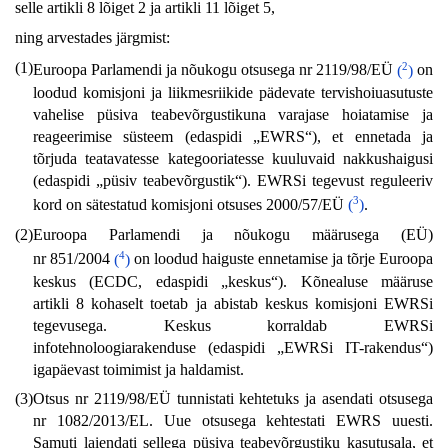
selle artikli 8 lõiget 2 ja artikli 11 lõiget 5,
ning arvestades järgmist:
(1)
2
Euroopa Parlamendi ja nõukogu otsusega nr 2119/98/EÜ
(
)
on
loodud komisjoni ja liikmesriikide pädevate tervishoiuasutuste
vahelise püsiva teabevõrgustikuna varajase hoiatamise ja
reageerimise süsteem (edaspidi „EWRS“), et ennetada ja
tõrjuda teatavatesse kategooriatesse kuuluvaid nakkushaigusi
(edaspidi „püsiv teabevõrgustik“). EWRSi tegevust reguleeriv
3
kord on sätestatud komisjoni otsuses 2000/57/EÜ
(
)
.
(2)
Euroopa Parlamendi ja nõukogu määrusega (EÜ)
4
nr 851/2004
(
)
on loodud haiguste ennetamise ja tõrje Euroopa
keskus (ECDC, edaspidi „keskus“). Kõnealuse määruse
artikli 8 kohaselt toetab ja abistab keskus komisjoni EWRSi
tegevusega. Keskus korraldab EWRSi
infotehnoloogiarakenduse (edaspidi „EWRSi IT-rakendus“)
igapäevast toimimist ja haldamist.
(3)
Otsus nr 2119/98/EÜ tunnistati kehtetuks ja asendati otsusega
nr 1082/2013/EL. Uue otsusega kehtestati EWRS uuesti.
Samuti laiendati sellega püsiva teabevõrgustiku kasutusala, et