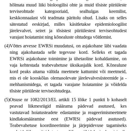
hõlmata muud liiki bioloogilisi ohte ja muid tõsiste piiriüleste
terviseohtude kategooriaid, sealhulgas keemilist,
keskkonnaalast või teadmata päritolu ohud. Lisaks on selles
sätestatud eeskirjad, milles käsitletakse epidemioloogilist
järelevalvet, seiret ja tõsistest piiriülestest terviseohtudest
varajast hoiatamist ning kõnealuste ohtudega võitlemist.
(4)
Võttes arvesse EWRSi muudatusi, on asjakohane läbi vaadata
ning ajakohastada selle tegevuse kord. Selleks et tagada
EWRSi asjakohane toimimine ja ühetaoline kohaldamine, on
vaja kehtestada teabevahetuse üksikasjalik kord. Kõnealune
kord peaks aitama vältida meetmete kattumist või meetmeid,
mis ei ole kooskõlas olemasolevate järelevalvesüsteemide ja -
mehhanismidega, et tagada varajane hoiatamine ja võidelda
tõsiste piiriüleste terviseohtudega.
(5)
Otsuse nr 1082/2013/EL artikli 15 lõike 1 punkti b kohaselt
peavad liikmesriigid määrama pädevad asutused, kes
vastutavad hoiatusteadete edastamise ja reageerimismeetmete
kindlaksmääramise eest (EWRSi pädevad asutused).
Teabevahetuse koordineerimise ja järjepidevuse tagamiseks