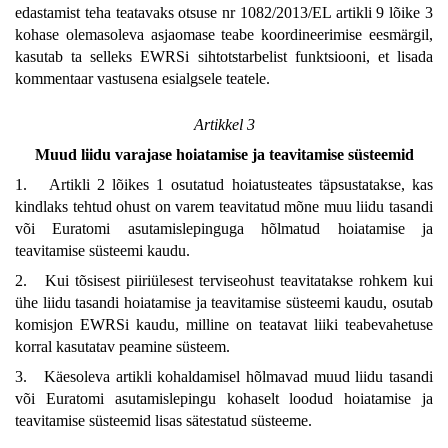
edastamist teha teatavaks otsuse nr 1082/2013/EL artikli 9 lõike 3
kohase olemasoleva asjaomase teabe koordineerimise eesmärgil,
kasutab ta selleks EWRSi sihtotstarbelist funktsiooni, et lisada
kommentaar vastusena esialgsele teatele.
Artikkel 3
Muud liidu varajase hoiatamise ja teavitamise süsteemid
1. Artikli 2 lõikes 1 osutatud hoiatusteates täpsustatakse, kas
kindlaks tehtud ohust on varem teavitatud mõne muu liidu tasandi
või Euratomi asutamislepinguga hõlmatud hoiatamise ja
teavitamise süsteemi kaudu.
2. Kui tõsisest piiriülesest terviseohust teavitatakse rohkem kui
ühe liidu tasandi hoiatamise ja teavitamise süsteemi kaudu, osutab
komisjon EWRSi kaudu, milline on teatavat liiki teabevahetuse
korral kasutatav peamine süsteem.
3. Käesoleva artikli kohaldamisel hõlmavad muud liidu tasandi
või Euratomi asutamislepingu kohaselt loodud hoiatamise ja
teavitamise süsteemid lisas sätestatud süsteeme.