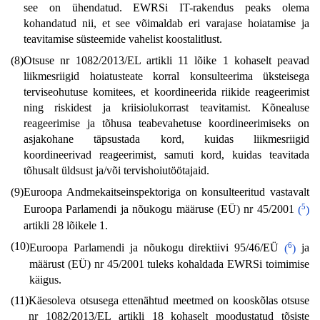
see on ühendatud. EWRSi IT-rakendus peaks olema
kohandatud nii, et see võimaldab eri varajase hoiatamise ja
teavitamise süsteemide vahelist koostalitlust.
(8)
Otsuse nr 1082/2013/EL artikli 11 lõike 1 kohaselt peavad
liikmesriigid hoiatusteate korral konsulteerima üksteisega
terviseohutuse komitees, et koordineerida riikide reageerimist
ning riskidest ja kriisiolukorrast teavitamist. Kõnealuse
reageerimise ja tõhusa teabevahetuse koordineerimiseks on
asjakohane täpsustada kord, kuidas liikmesriigid
koordineerivad reageerimist, samuti kord, kuidas teavitada
tõhusalt üldsust ja/või tervishoiutöötajaid.
(9)
Euroopa Andmekaitseinspektoriga on konsulteeritud vastavalt
5
Euroopa Parlamendi ja nõukogu määruse (EÜ) nr 45/2001
(
)
artikli 28 lõikele 1.
(10)
6
Euroopa Parlamendi ja nõukogu direktiivi 95/46/EÜ
(
)
ja
määrust (EÜ) nr 45/2001 tuleks kohaldada EWRSi toimimise
käigus.
(11)
Käesoleva otsusega ettenähtud meetmed on kooskõlas otsuse
nr 1082/2013/EL artikli 18 kohaselt moodustatud tõsiste