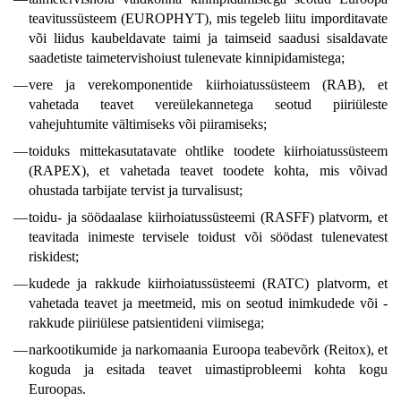
teavitussüsteem (EUROPHYT), mis tegeleb liitu imporditavate
või liidus kaubeldavate taimi ja taimseid saadusi sisaldavate
saadetiste taimetervishoiust tulenevate kinnipidamistega;
—
vere ja verekomponentide kiirhoiatussüsteem (RAB), et
vahetada teavet vereülekannetega seotud piiriüleste
vahejuhtumite vältimiseks või piiramiseks;
—
toiduks mittekasutatavate ohtlike toodete kiirhoiatussüsteem
(RAPEX), et vahetada teavet toodete kohta, mis võivad
ohustada tarbijate tervist ja turvalisust;
—
toidu- ja söödaalase kiirhoiatussüsteemi (RASFF) platvorm, et
teavitada inimeste tervisele toidust või söödast tulenevatest
riskidest;
—
kudede ja rakkude kiirhoiatussüsteemi (RATC) platvorm, et
vahetada teavet ja meetmeid, mis on seotud inimkudede või -
rakkude piiriülese patsientideni viimisega;
—
narkootikumide ja narkomaania Euroopa teabevõrk (Reitox), et
koguda ja esitada teavet uimastiprobleemi kohta kogu
Euroopas.