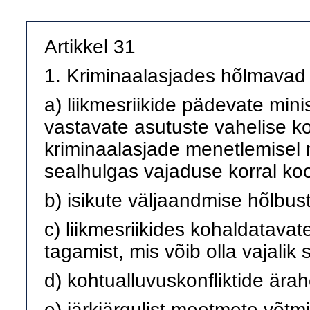
Artikkel 31
1. Kriminaalasjades hõlmavad
a) liikmesriikide pädevate min
vastavate asutuste vahelise ko
kriminaalasjade menetlemisel n
sealhulgas vajaduse korral ko
b) isikute väljaandmise hõlbust
c) liikmesriikides kohaldatava
tagamist, mis võib olla vajalik
d) kohtualluvuskonfliktide ärah
e) järkjärgulist meetmete võtmi