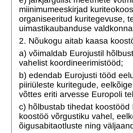
miinimumeeskirjad kuriteokoos
organiseeritud kuritegevuse, t
uimastikaubanduse valdkonna
2. Nõukogu aitab kaasa koostöö
a) võimaldab Eurojustil hõlbust
vahelist koordineerimistööd;
b) edendab Eurojusti tööd eel
piiriüleste kuritegude, eelkõig
võttes eriti arvesse Europoli t
c) hõlbustab tihedat koostööd
koostöö võrgustiku vahel, eelk
õigusabitaotluste ning väljaand