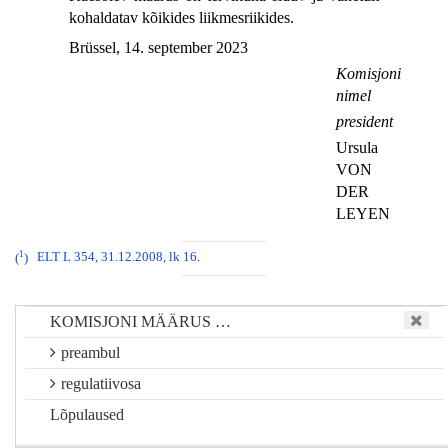
kohaldatav kõikides liikmesriikides.
Brüssel, 14. september 2023
Komisjoni
nimel
president
Ursula
VON
DER
LEYEN
1
(
)
ELT L 354, 31.12.2008, lk 16
.
KOMISJONI MÄÄRUS …
preambul
regulatiivosa
Lõpulaused