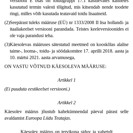
versiooni E osas on toidugruppi 17.1 käsitlevates kannetes
kasutatud termin valesti tõlgitud, mis kitsendab nende toodete
ringi, milles võib kasutada teatavaid toidu lisaaineid.
(2)
Seepärast tuleks määruse (EÜ) nr 1333/2008 II lisa hollandi- ja
itaaliakeelset versiooni parandada. Teistes keeleversioonides ei
ole vaja parandusi teha.
(3)
Käesolevas määruses sätestatud meetmed on kooskõlas alalise
taime-, looma-, toidu- ja söödakomitee 17. aprilli 2018. aasta ja
10. märtsi 2021. aasta arvamusega,
ON VASTU VÕTNUD KÄESOLEVA MÄÄRUSE:
Artikkel 1
(Ei puuduta eestikeelset versiooni.)
Artikkel 2
Käesolev määrus jõustub kahekümnendal päeval pärast selle
avaldamist
Euroopa Liidu Teatajas
.
Käesolev määrus on tervikuna siduv ja vahetult