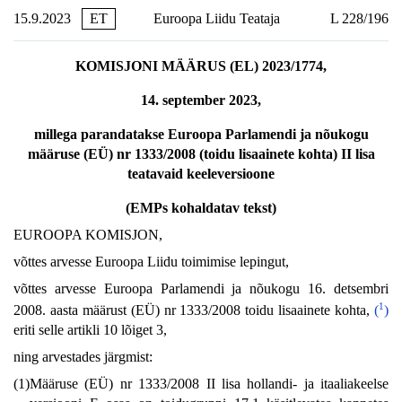
15.9.2023
ET
Euroopa Liidu Teataja
L 228/196
KOMISJONI MÄÄRUS (EL) 2023/1774,
14. september 2023,
millega parandatakse Euroopa Parlamendi ja nõukogu
määruse (EÜ) nr 1333/2008 (toidu lisaainete kohta) II lisa
teatavaid keeleversioone
(EMPs kohaldatav tekst)
EUROOPA KOMISJON,
võttes arvesse Euroopa Liidu toimimise lepingut,
võttes arvesse Euroopa Parlamendi ja nõukogu 16. detsembri
1
2008. aasta määrust (EÜ) nr 1333/2008 toidu lisaainete kohta,
(
)
eriti selle artikli 10 lõiget 3,
ning arvestades järgmist:
(1)
Määruse (EÜ) nr 1333/2008 II lisa hollandi- ja itaaliakeelse