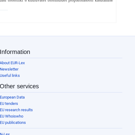
asi tooteliiki 8 kuuluvates biotsiidides propikonasooli kasutamise
Information
About EUR-Lex
Newsletter
Useful links
Other services
European Data
EU tenders
EU research results
EU Whoiswho
EU publications
N-Lex