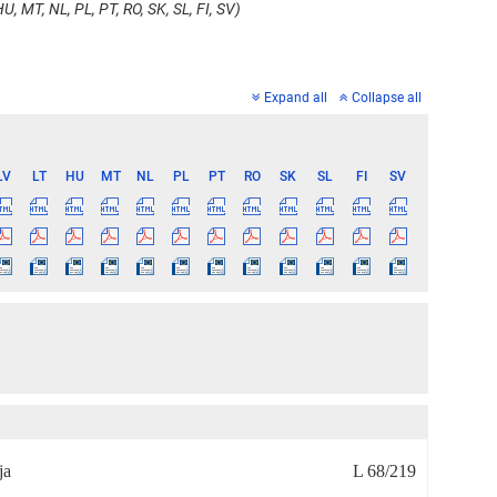
U, MT, NL, PL, PT, RO, SK, SL, FI, SV)
Expand all
Collapse all
LV
LT
HU
MT
NL
PL
PT
RO
SK
SL
FI
SV
ja
L 68/219