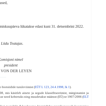
mused,
umiskuupäeva lükatakse edasi kuni 31. detsembrini 2022.
Liidu Teatajas
.
Komisjoni nimel
president
la VON DER LEYEN
biotsiidide turuleviimist (
EÜT L 123, 24.4.1998, lk 1
).
mis käsitleb ainete ja segude klassifitseerimist, märgistamist ja
se need kehtetuks ning muudetakse määrust (EÜ) nr 1907/2006 (
ELT