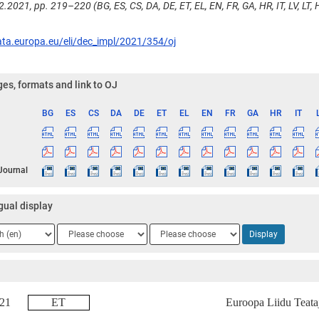
2.2021, pp. 219–220 (BG, ES, CS, DA, DE, ET, EL, EN, FR, GA, HR, IT, LV, LT, H
ata.europa.eu/eli/dec_impl/2021/354/oj
es, formats and link to OJ
BG
ES
CS
DA
DE
ET
EL
EN
FR
GA
HR
IT
ge
 Journal
gual display
ge
Language
Language
Display
2
3
2021
ET
Euroopa Liidu Teata