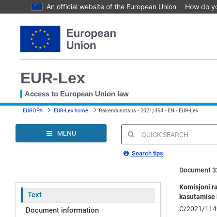
An official website of the European Union
How do y
Skip
to
main
content
EUR-Lex
Access to European Union law
You
EUROPA
EUR-Lex home
Rakendusotsus - 2021/354 - EN - EUR-Lex
are
here
MENU
Quick
search
Search tips
Document 3
Komisjoni ra
Text
kasutamise 
C/2021/114
Document information