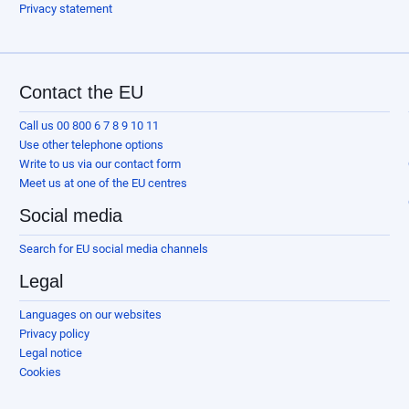
Privacy statement
Contact the EU
Call us 00 800 6 7 8 9 10 11
Use other telephone options
Write to us via our contact form
Meet us at one of the EU centres
Social media
Search for EU social media channels
Legal
Languages on our websites
Privacy policy
Legal notice
Cookies