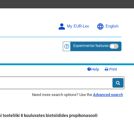
My EUR-Lex
English
Experimental features
<a href="https://eur-lex.europa.eu/
Help
Print
Need more search options? Use the
Advanced search
tooteliiki 8 kuuluvates biotsiidides propikonasooli