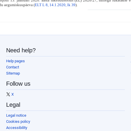
oni 13. jaanuari 2020. aasta rakendusotsus (EL) 2020/27, millega lükatakse ed
du aegumiskuupäeva (
ELT L 8, 14.1.2020, lk 39
).
Need help?
Help pages
Contact
Sitemap
Follow us
X
Legal
Legal notice
Cookies policy
Accessibility