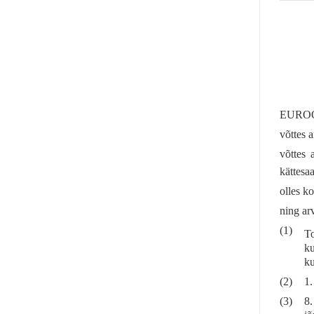
EUROO
võttes 
võttes 
kättesa
olles ko
ning ar
(1)
To
ku
ku
(2)
1.
(3)
8.