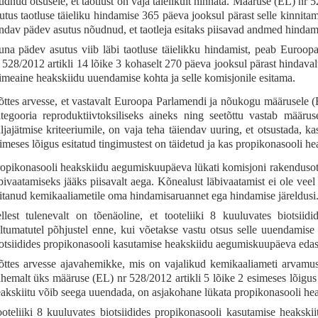
udnud otsusele, et taotlust on vaja täielikult hinnata. Määruse (EL) nr 5
utus taotluse täieliku hindamise 365 päeva jooksul pärast selle kinnitam
ndav pädev asutus nõudnud, et taotleja esitaks piisavad andmed hindam
na pädev asutus viib läbi taotluse täielikku hindamist, peab Euroo
 528/2012 artikli 14 lõike 3 kohaselt 270 päeva jooksul pärast hindava
imeaine heakskiidu uuendamise kohta ja selle komisjonile esitama.
ttes arvesse, et vastavalt Euroopa Parlamendi ja nõukogu määrusele
tegooria reproduktiivtoksiliseks aineks ning seetõttu vastab määru
ljajätmise kriteeriumile, on vaja teha täiendav uuring, et otsustada, 
imeses lõigus esitatud tingimustest on täidetud ja kas propikonasooli he
opikonasooli heakskiidu aegumiskuupäeva lükati komisjoni rakendus
bivaatamiseks jääks piisavalt aega. Kõnealust läbivaatamist ei ole veel
itanud kemikaaliametile oma hindamisaruannet ega hindamise järeldusi
llest tulenevalt on tõenäoline, et tooteliiki 8 kuuluvates biotsiid
ltumatutel põhjustel enne, kui võetakse vastu otsus selle uuendamise
otsiidides propikonasooli kasutamise heakskiidu aegumiskuupäeva edasi
ttes arvesse ajavahemikke, mis on vajalikud kemikaaliameti arvamuse
hemalt üks määruse (EL) nr 528/2012 artikli 5 lõike 2 esimeses lõigus 
akskiitu võib seega uuendada, on asjakohane lükata propikonasooli h
oteliiki 8 kuuluvates biotsiidides propikonasooli kasutamise heakski