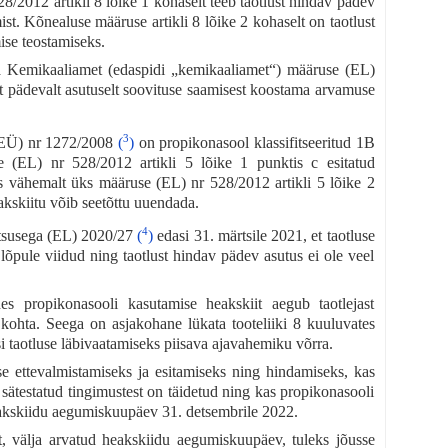
28/2012 artikli 8 lõike 1 kohaselt teeb taotlust hindav pädev
ist. Kõnealuse määruse artikli 8 lõike 2 kohaselt on taotlust
ise teostamiseks.
pa Kemikaaliamet (edaspidi „kemikaaliamet“) määruse (EL)
lt pädevalt asutuselt soovituse saamisest koostama arvamuse
3
 (EÜ) nr 1272/2008
(
)
on propikonasool klassifitseeritud 1B
se (EL) nr 528/2012 artikli 5 lõike 1 punktis c esitatud
kas vähemalt üks määruse (EL) nr 528/2012 artikli 5 lõike 2
akskiitu võib seetõttu uuendada.
4
otsusega (EL) 2020/27
(
)
edasi 31. märtsile 2021, et taotluse
 lõpule viidud ning taotlust hindav pädev asutus ei ole veel
.
ides propikonasooli kasutamise heakskiit aegub taotlejast
 kohta. Seega on asjakohane lükata tooteliiki 8 kuuluvates
 taotluse läbivaatamiseks piisava ajavahemiku võrra.
 ettevalmistamiseks ja esitamiseks ning hindamiseks, kas
sätestatud tingimustest on täidetud ning kas propikonasooli
eakskiidu aegumiskuupäev 31. detsembrile 2022.
it, välja arvatud heakskiidu aegumiskuupäev, tuleks jõusse