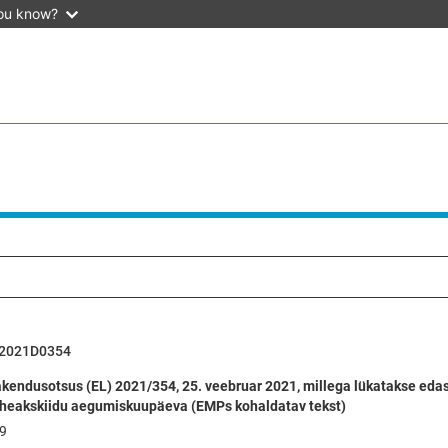
ou know?
2021D0354
kendusotsus (EL) 2021/354, 25. veebruar 2021, millega lükatakse edasi 
heakskiidu aegumiskuupäeva (EMPs kohaldatav tekst)
9