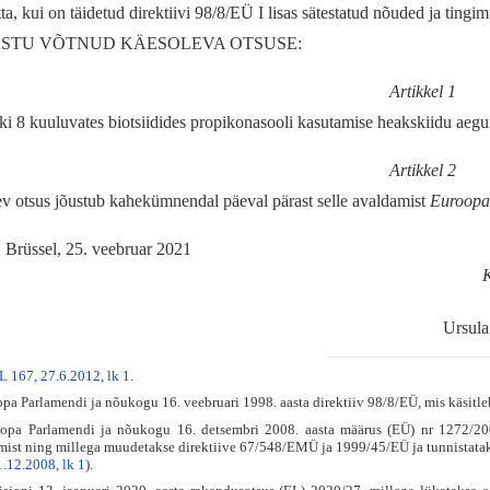
tta, kui on täidetud direktiivi 98/8/EÜ I lisas sätestatud nõuded ja tingi
STU VÕTNUD KÄESOLEVA OTSUSE:
Artikkel 1
iki 8 kuuluvates biotsiidides propikonasooli kasutamise heakskiidu aeg
Artikkel 2
v otsus jõustub kahekümnendal päeval pärast selle avaldamist
Euroopa 
Brüssel, 25. veebruar 2021
Ursu
L 167, 27.6.2012, lk 1
.
a Parlamendi ja nõukogu 16. veebruari 1998. aasta direktiiv 98/8/EÜ, mis käsitleb 
a Parlamendi ja nõukogu 16. detsembri 2008. aasta määrus (EÜ) nr 1272/2008, 
ist ning millega muudetakse direktiive 67/548/EMÜ ja 1999/45/EÜ ja tunnistatak
1.12.2008, lk 1
).