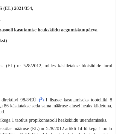
EL) 2021/354,
,
ikonasooli kasutamise heakskiidu aegumiskuupäeva
kst)
 (EL) nr 528/2012, milles käsitletakse biotsiidide turul
2
direktiivi 98/8/EÜ
(
)
I lisasse kasutamiseks tooteliiki 8
ga 86 käsitatakse seda sama määruse alusel heaks kiidetuna,
ed.
lõikega 1 taotlus propikonasooli heakskiidu uuendamiseks.
skõlas määruse (EL) nr 528/2012 artikli 14 lõikega 1 on ta