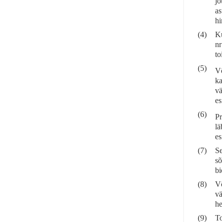
jõ
as
hi
(4)
Ku
nr
to
(5)
Võ
ka
vä
es
(6)
Pr
lä
es
(7)
Se
sõ
bi
(8)
Võ
vä
he
(9)
To