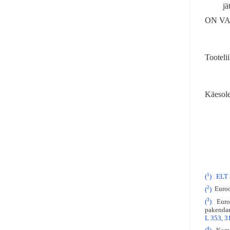
jä
ON VA
Tooteli
Käesole
1
(
)
ELT 
2
(
)
Euroop
3
(
)
Euroop
pakendam
L 353, 3
4