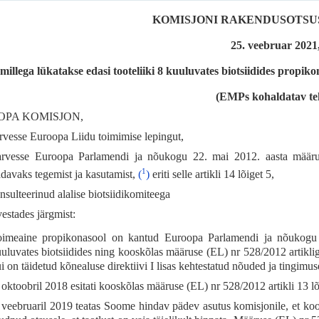
KOMISJONI RAKENDUSOTSUS (
25. veebruar 2021
millega lükatakse edasi tooteliiki 8 kuuluvates biotsiidides prop
(EMPs kohaldatav te
PA KOMISJON,
arvesse Euroopa Liidu toimimise lepingut,
arvesse Euroopa Parlamendi ja nõukogu 22. mai 2012. aasta määrust
1
adavaks tegemist ja kasutamist,
(
)
eriti selle artikli 14 lõiget 5,
nsulteerinud alalise biotsiidikomiteega
vestades järgmist:
imeaine propikonasool on kantud Euroopa Parlamendi ja nõukogu 
uluvates biotsiidides ning kooskõlas määruse (EL) nr 528/2012 artikli
i on täidetud kõnealuse direktiivi I lisas kehtestatud nõuded ja tingimus
 oktoobril 2018 esitati kooskõlas määruse (EL) nr 528/2012 artikli 13 
 veebruaril 2019 teatas Soome hindav pädev asutus komisjonile, et koo