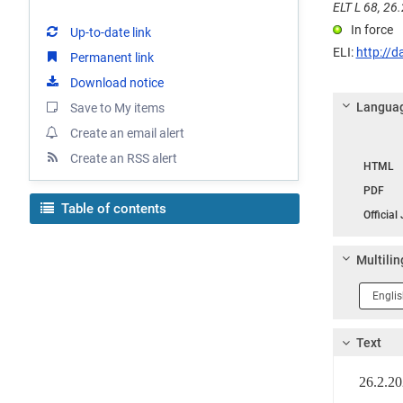
ELT L 68, 26.
In force
Up-to-date link
ELI:
http://d
Permanent link
Download notice
Languag
Save to My items
Create an email alert
Langua
Create an RSS alert
HTML
PDF
Table of contents
Official
Multilin
Langua
1
Text
26.2.