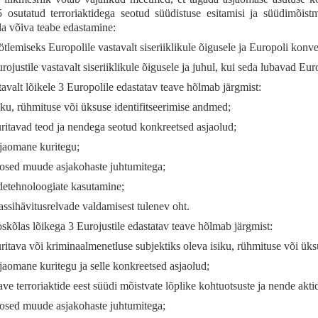
5 osutatud terroriaktidega seotud süüdistuse esitamisi ja süüdimõist
a võiva teabe edastamine:
ötlemiseks Europolile vastavalt siseriiklikule õigusele ja Europoli konven
rojustile vastavalt siseriiklikule õigusele ja juhul, kui seda lubavad Euro
avalt lõikele 3 Europolile edastatav teave hõlmab järgmist:
iku, rühmituse või üksuse identifitseerimise andmed;
ritavad teod ja nendega seotud konkreetsed asjaolud;
jaomane kuritegu;
osed muude asjakohaste juhtumitega;
detehnoloogiate kasutamine;
ssihävitusrelvade valdamisest tulenev oht.
kõlas lõikega 3 Eurojustile edastatav teave hõlmab järgmist:
ritava või kriminaalmenetluse subjektiks oleva isiku, rühmituse või üks
jaomane kuritegu ja selle konkreetsed asjaolud;
ave terroriaktide eest süüdi mõistvate lõplike kohtuotsuste ja nende akt
osed muude asjakohaste juhtumitega;