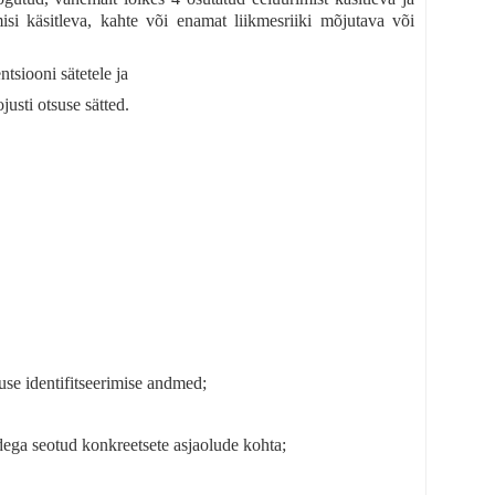
misi käsitleva, kahte või enamat liikmesriiki mõjutava või
tsiooni sätetele ja
justi otsuse sätted.
use identifitseerimise andmed;
idega seotud konkreetsete asjaolude kohta;