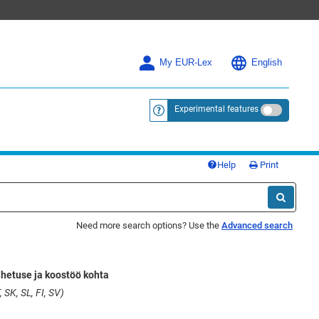
My EUR-Lex
English
Experimental features
<a href="https://eur-lex.europa.eu/
Help
Print
Need more search options? Use the
Advanced search
hetuse ja koostöö kohta
 SK, SL, FI, SV)