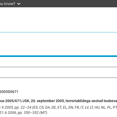
ou know?
2005D0671
us 2005/671/JSK, 20. september 2005, terroriaktidega seotud teabeva
.9.2005, pp. 22–24 (ES, CS, DA, DE, ET, EL, EN, FR, IT, LV, LT, HU, NL, PL, PT,
 21.6.2006, pp. 350–352 (MT)