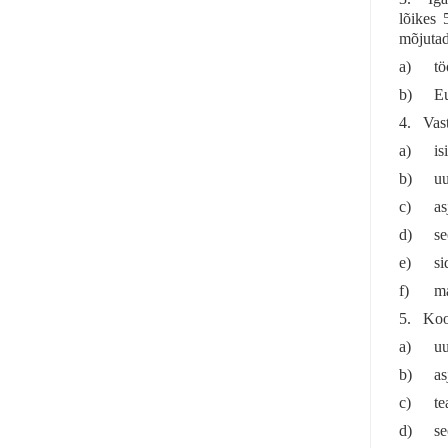
lõikes 
mõjutad
a)
tö
b)
Eu
4. Vast
a)
is
b)
uu
c)
as
d)
se
e)
si
f)
ma
5. Koos
a)
uu
b)
as
c)
te
d)
se