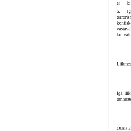
e)
õi
6. Iga 
terrori
konfisk
vastaval
kui valm
Liikmes
Iga lii
tunnusta
Otsus 2