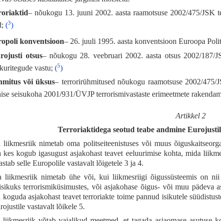
roriaktid
– nõukogu 13. juuni 2002. aasta raamotsuse 2002/475/JSK terr
3
d;
(
)
opoli konventsioon
– 26. juuli 1995. aasta konventsioon Euroopa Poli
rojusti otsus
– nõukogu 28. veebruari 2002. aasta otsus 2002/187/JS
5
 kuritegude vastu;
(
)
hmitus või üksus
– terrorirühmitused nõukogu raamotsuse 2002/475/J
hise seisukoha 2001/931/ÜVJP terrorismivastaste erimeetmete rakenda
Artikkel 2
Terroriaktidega seotud teabe andmine Eurojustile,
liikmesriik nimetab oma politseiteenistuses või muus õiguskaitseorgan
a kes kogub igasugust asjakohast teavet eeluurimise kohta, mida liikmes
stab selle Europolile vastavalt lõigetele 3 ja 4.
liikmesriik nimetab ühe või, kui liikmesriigi õigussüsteemis on nii
isikuks terrorismiküsimustes, või asjakohase õigus- või muu pädeva asut
a koguda asjakohast teavet terroriakte toime pannud isikutele süüdistus
rojustile vastavalt lõikele 5.
liikmesriik võtab vajalikud meetmed, et tagada asjaomase asutuse kog