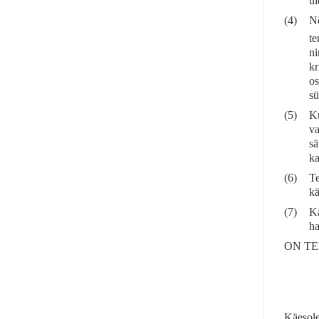
ül
(4)
Nõ
te
ni
kr
os
sü
(5)
Ku
va
sä
ka
(6)
Te
kä
(7)
Kä
ha
ON TE
Käesole