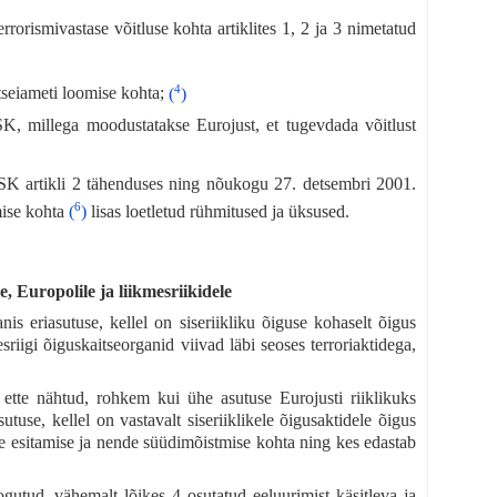
orismivastase võitluse kohta artiklites 1, 2 ja 3 nimetatud
4
tseiameti loomise kohta;
(
)
K, millega moodustatakse Eurojust, et tugevdada võitlust
SK artikli 2 tähenduses ning nõukogu 27. detsembri 2001.
6
mise kohta
(
)
lisas loetletud rühmitused ja üksused.
 Europolile ja liikmesriikidele
is eriasutuse, kellel on siseriikliku õiguse kohaselt õigus
riigi õiguskaitseorganid viivad läbi seoses terroriaktidega,
 ette nähtud, rohkem kui ühe asutuse Eurojusti riiklikuks
use, kellel on vastavalt siseriiklikele õigusaktidele õigus
te esitamise ja nende süüdimõistmise kohta ning kes edastab
utud, vähemalt lõikes 4 osutatud eeluurimist käsitleva ja