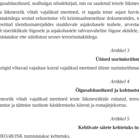
gusabitaotlused, sealhulgas nõudekirjad, mis on saadetud teisele liikmesri
liikmesriik võtab vajalikud meetmed, et tagada teiste asjast huvitat
smiaktidega seotud eeluurimise või kriminaalmenetluse dokumentides, t
eeritud tõendusmaterjalides sisalduvale asjakohasele teabele, arves
t siseriiklikule õigusele ja asjakohastele rahvusvahelise õiguse aktidel
istatakse ette süüdistust seoses terrorismiaktidega.
Artikkel 3
Ühised uurimisrüh
riigid võtavad vajaduse korral vajalikud meetmed ühiste uurimisrühmade l
Artikkel 4
Õigusabitaotlused ja kohtuots
kmesriik võtab vajalikud meetmed teiste liikmesriikide esitatud, terr
mise ja täitmise taotluste käsitlemiseks kiiresti ja esmajärjekorras.
Artikkel 5
Kehtivate sätete kehtetuks t
003/48/JSK tunnistatakse kehtetuks.