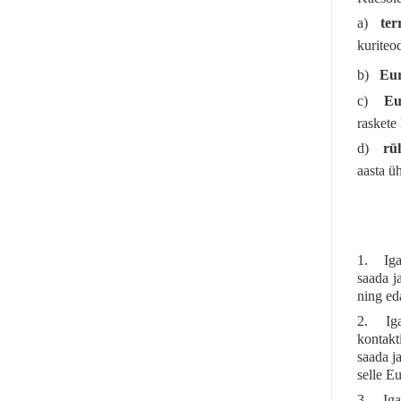
a)
ter
kuriteo
b)
Eur
c)
Eu
raskete
d)
rü
aasta ü
1. Iga 
saada j
ning eda
2. Iga 
kontakt
saada j
selle Eu
3. Iga 