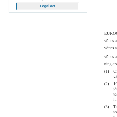
Legal act
EUROO
võttes a
võttes 
võttes 
ning ar
(1)
Om
vä
(2)
19
jõ
tõ
lu
(3)
Te
te