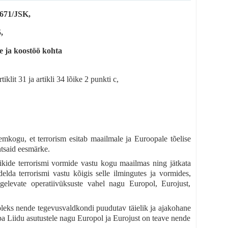
71/JSK,
,
e ja koostöö kohta
tiklit 31 ja artikli 34 lõike 2 punkti c,
emkogu, et terrorism esitab maailmale ja Euroopale tõelise
htsaid eesmärke.
kide terrorismi vormide vastu kogu maailmas ning jätkata
elda terrorismi vastu kõigis selle ilmingutes ja vormides,
egelevate operatiivüksuste vahel nagu Europol, Eurojust,
 oleks nende tegevusvaldkondi puudutav täielik ja ajakohane
opa Liidu asutustele nagu Europol ja Eurojust on teave nende