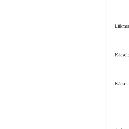
Liikmes
Käesole
Käesole
1