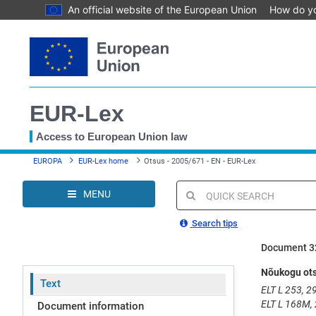
An official website of the European Union
How do y
Skip
to
main
content
EUR-Lex
Access to European Union law
You
EUROPA
EUR-Lex home
Otsus - 2005/671 - EN - EUR-Lex
are
here
MENU
Quick
search
Search tips
Document 3
Nõukogu ots
Text
ELT L 253, 29
ELT L 168M,
Document information