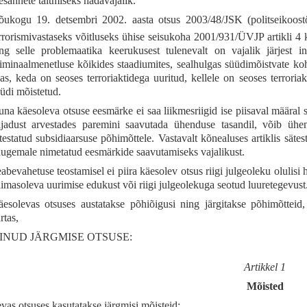
esannete täitmiseks hädavajalik.
ukogu 19. detsembri 2002. aasta otsus 2003/48/JSK (politseikoost
rrorismivastaseks võitluseks ühise seisukoha 2001/931/ÜVJP artikli 4 
ng selle problemaatika keerukusest tulenevalt on vajalik järjest 
iminaalmenetluse kõikides staadiumites, sealhulgas süüdimõistvate koh
as, keda on seoses terroriaktidega uuritud, kellele on seoses terroria
üdi mõistetud.
na käesoleva otsuse eesmärke ei saa liikmesriigid ise piisaval määral
jadust arvestades paremini saavutada ühenduse tasandil, võib ühen
testatud subsidiaarsuse põhimõttele. Vastavalt kõnealuses artiklis säte
ugemale nimetatud eesmärkide saavutamiseks vajalikust.
abevahetuse teostamisel ei piira käesolev otsus riigi julgeoleku olulisi 
imasoleva uurimise edukust või riigi julgeolekuga seotud luuretegevust
esolevas otsuses austatakse põhiõigusi ning järgitakse põhimõtteid
rtas,
INUD JÄRGMISE OTSUSE:
Artikkel 1
Mõisted
vas otsuses kasutatakse järgmisi mõisteid: