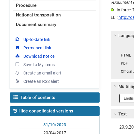
⏵
Dokument on
Procedure
In force:
National transposition
ELI:
http://d
Document summary
Languag
Up-to-date link
Permanent link
Langua
HTML
Download notice
PDF
Save to My items
Official
Create an email alert
Create an RSS alert
Multilin
Langua
Table of contents
1
Hide consolidated versions
Text
31/10/2023
29.9.
20/04/2017