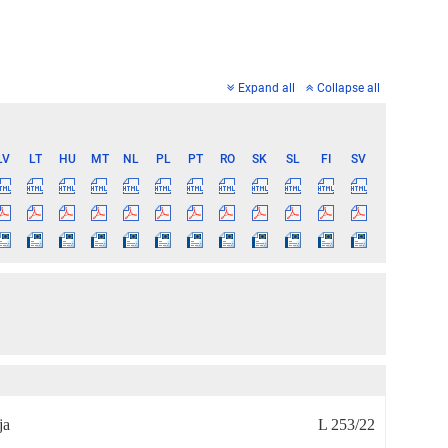
Expand all
Collapse all
LV
LT
HU
MT
NL
PL
PT
RO
SK
SL
FI
SV
ja
L 253/22