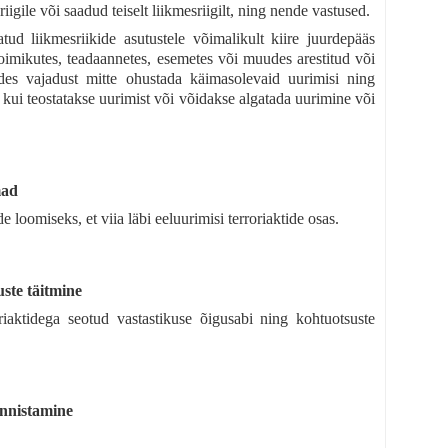
igile või saadud teiselt liikmesriigilt, ning nende vastused.
ud liikmesriikide asutustele võimalikult kiire juurdepääs
oimikutes, teadaannetes, esemetes või muudes arestitud või
tades vajadust mitte ohustada käimasolevaid uurimisi ning
e, kui teostatakse uurimist või võidakse algatada uurimine või
mad
oomiseks, et viia läbi eeluurimisi terroriaktide osas.
uste täitmine
oriaktidega seotud vastastikuse õigusabi ning kohtuotsuste
unnistamine