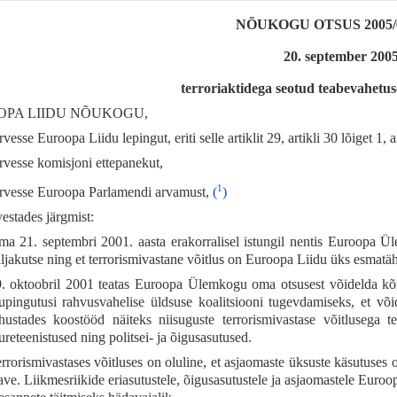
NÕUKOGU OTSUS 2005/6
20. september 2005
terroriaktidega seotud teabevahetus
PA LIIDU NÕUKOGU,
rvesse Euroopa Liidu lepingut, eriti selle artiklit 29, artikli 30 lõiget 1, ar
arvesse komisjoni ettepanekut,
1
arvesse Euroopa Parlamendi arvamust,
(
)
vestades järgmist:
a 21. septembri 2001. aasta erakorralisel istungil nentis Euroopa Ül
ljakutse ning et terrorismivastane võitlus on Euroopa Liidu üks esmatä
. oktoobril 2001 teatas Euroopa Ülemkogu oma otsusest võidelda kõi
upingutusi rahvusvahelise üldsuse koalitsiooni tugevdamiseks, et võid
hustades koostööd näiteks niisuguste terrorismivastase võitlusega t
ureteenistused ning politsei- ja õigusasutused.
rrorismivastases võitluses on oluline, et asjaomaste üksuste käsutuses
ave. Liikmesriikide eriasutustele, õigusasutustele ja asjaomastele Euro