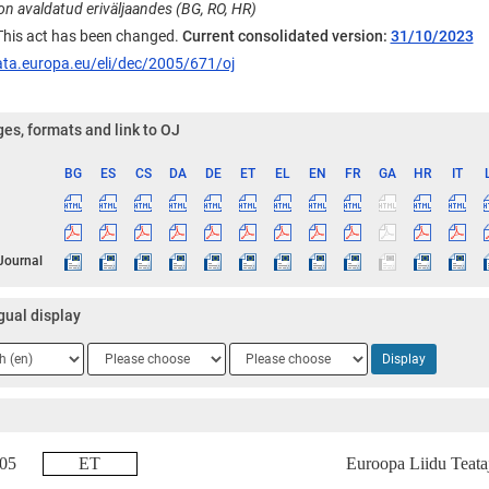
 avaldatud eriväljaandes (BG, RO, HR)
 This act has been changed.
Current consolidated version:
31/10/2023
ata.europa.eu/eli/dec/2005/671/oj
es, formats and link to OJ
BG
ES
CS
DA
DE
ET
EL
EN
FR
GA
HR
IT
ge
 Journal
gual display
ge
Language
Language
Display
2
3
2005
ET
Euroopa Liidu Teata