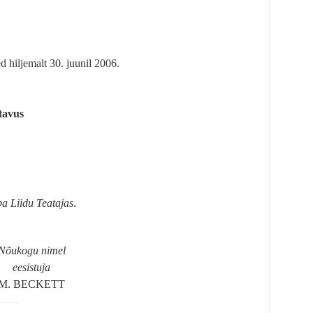
 hiljemalt 30. juunil 2006.
tavus
a Liidu Teatajas
.
Nõukogu nimel
eesistuja
M. BECKETT