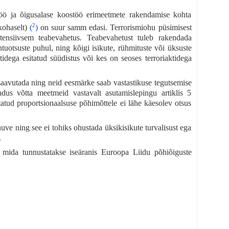
öö ja õigusalase koostöö erimeetmete rakendamise kohta
2
kohaselt)
(
)
on suur samm edasi. Terrorismiohu püsimisest
intensiivsem teabevahetus. Teabevahetust tuleb rakendada
tuotsuste puhul, ning kõigi isikute, rühmituste või üksuste
ktidega esitatud süüdistus või kes on seoses terroriaktidega
 saavutada ning neid eesmärke saab vastastikuse tegutsemise
dus võtta meetmeid vastavalt asutamislepingu artiklis 5
statud proportsionaalsuse põhimõttele ei lähe käesolev otsus
huve ning see ei tohiks ohustada üksikisikute turvalisust ega
.
, mida tunnustatakse iseäranis Euroopa Liidu põhiõiguste