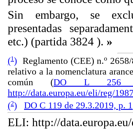
Sin embargo, se exclu
presentadas separadament
etc.) (partida 3824 ).
»
1
o
(
)
Reglamento (CEE) n.
2658/8
relativo a la nomenclatura arance
común (
DO L 256 d
http://data.europa.eu/eli/reg/19
2
(
)
DO C 119 de 29.3.2019, p. 1
ELI: http://data.europa.eu