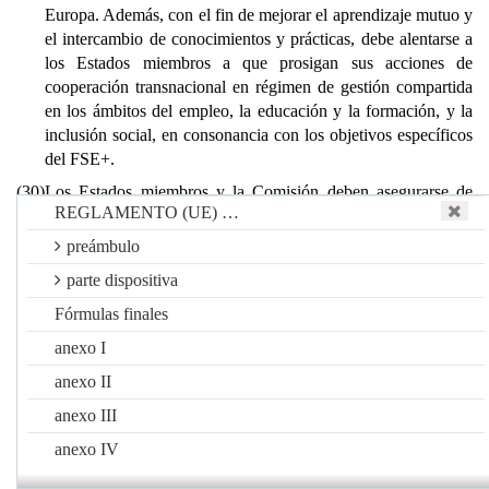
Europa. Además, con el fin de mejorar el aprendizaje mutuo y
el intercambio de conocimientos y prácticas, debe alentarse a
los Estados miembros a que prosigan sus acciones de
cooperación transnacional en régimen de gestión compartida
en los ámbitos del empleo, la educación y la formación, y la
inclusión social, en consonancia con los objetivos específicos
del FSE+.
(30)
Los Estados miembros y la Comisión deben asegurarse de
REGLAMENTO (UE) …
que el FSE+ contribuya a promover la igualdad entre mujeres
y hombres de conformidad con el artículo 8 del TFUE, con el
preámbulo
fin de fomentar la igualdad de trato y de oportunidades entre
parte dispositiva
mujeres y hombres en todos los ámbitos, también la
participación en el mercado de trabajo, las condiciones de
Fórmulas finales
empleo y la progresión de la carrera. Asimismo, deben
anexo I
asegurarse de que el FSE+ promueva la igualdad de
anexo II
oportunidades para todos sin discriminación, de conformidad
con el artículo 10 del TFUE, y la integración en la sociedad
anexo III
de las personas con discapacidad en pie de igualdad con los
anexo IV
demás, y contribuya a la aplicación de la Convención sobre
los derechos de las personas con discapacidad de las Naciones