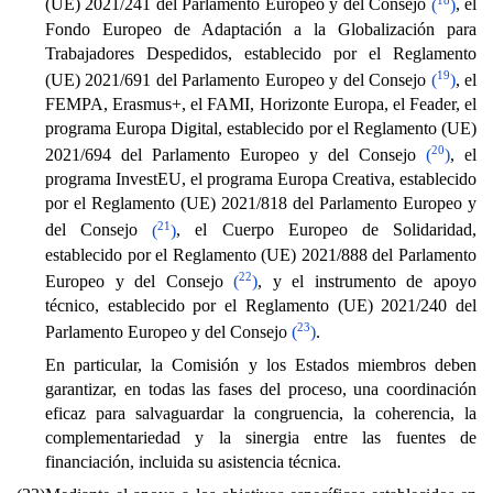
(UE) 2021/241 del Parlamento Europeo y del Consejo
(
)
, el
Fondo Europeo de Adaptación a la Globalización para
Trabajadores Despedidos, establecido por el Reglamento
19
(UE) 2021/691 del Parlamento Europeo y del Consejo
(
)
, el
FEMPA, Erasmus+, el FAMI, Horizonte Europa, el Feader, el
programa Europa Digital, establecido por el Reglamento (UE)
20
2021/694 del Parlamento Europeo y del Consejo
(
)
, el
programa InvestEU, el programa Europa Creativa, establecido
por el Reglamento (UE) 2021/818 del Parlamento Europeo y
21
del Consejo
(
)
, el Cuerpo Europeo de Solidaridad,
establecido por el Reglamento (UE) 2021/888 del Parlamento
22
Europeo y del Consejo
(
)
, y el instrumento de apoyo
técnico, establecido por el Reglamento (UE) 2021/240 del
23
Parlamento Europeo y del Consejo
(
)
.
En particular, la Comisión y los Estados miembros deben
garantizar, en todas las fases del proceso, una coordinación
eficaz para salvaguardar la congruencia, la coherencia, la
complementariedad y la sinergia entre las fuentes de
financiación, incluida su asistencia técnica.