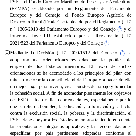
FSE+, el Fondo Europeo Marítimo, de Pesca y de Acuicultura
(FEMPA) establecido por un Reglamento del Parlamento
Europeo y del Consejo, el Fondo Europeo Agrícola de
Desarrollo Rural (Feader), establecido por el Reglamento (UE)
o
5
n.
1305/2013 del Parlamento Europeo y del Consejo
(
)
y el
Programa InvestEU establecido por el Reglamento (UE)
6
2021/523 del Parlamento Europeo y del Consejo
(
)
.
(3)
7
Mediante la Decisión (UE) 2020/1512 del Consejo
(
)
se
adoptaron unas orientaciones revisadas para las políticas de
empleo de los Estados miembros. El texto de dichas
orientaciones se ha acomodado a los principios del pilar, con
miras a mejorar la competitividad de Europa y a hacer de ella
un mejor lugar para invertir, crear puestos de trabajo y fomentar
la cohesión social. A fin de acomodar plenamente los objetivos
del FSE+ a los de dichas orientaciones, especialmente por lo
que se refiere al empleo, la educación, la formación y la lucha
contra la exclusión social, la pobreza y la discriminación, el
FSE+ debe apoyar a los Estados miembros teniendo en cuenta
las orientaciones integradas aplicables y las recomendaciones
específicas por país pertinentes adoptadas conforme al