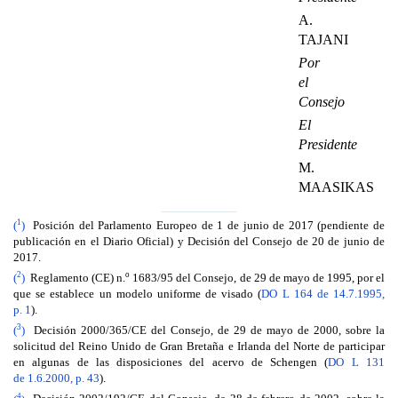
A.
TAJANI
Por
el
Consejo
El
Presidente
M.
MAASIKAS
1
(
)
Posición del Parlamento Europeo de 1 de junio de 2017 (pendiente de
publicación en el Diario Oficial) y Decisión del Consejo de 20 de junio de
2017.
2
o
(
)
Reglamento (CE) n.
1683/95 del Consejo, de 29 de mayo de 1995, por el
que se establece un modelo uniforme de visado (
DO L 164 de 14.7.1995,
p. 1
).
3
(
)
Decisión 2000/365/CE del Consejo, de 29 de mayo de 2000, sobre la
solicitud del Reino Unido de Gran Bretaña e Irlanda del Norte de participar
en algunas de las disposiciones del acervo de Schengen (
DO L 131
de 1.6.2000, p. 43
).
4