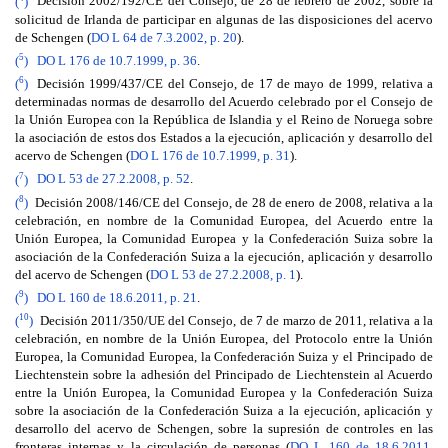
(
)
Decisión 2002/192/CE del Consejo, de 28 de febrero de 2002, sobre la
solicitud de Irlanda de participar en algunas de las disposiciones del acervo
de Schengen (
DO L 64 de 7.3.2002, p. 20
).
5
(
)
DO L 176 de 10.7.1999, p. 36
.
6
(
)
Decisión 1999/437/CE del Consejo, de 17 de mayo de 1999, relativa a
determinadas normas de desarrollo del Acuerdo celebrado por el Consejo de
la Unión Europea con la República de Islandia y el Reino de Noruega sobre
la asociación de estos dos Estados a la ejecución, aplicación y desarrollo del
acervo de Schengen (
DO L 176 de 10.7.1999, p. 31
).
7
(
)
DO L 53 de 27.2.2008, p. 52
.
8
(
)
Decisión 2008/146/CE del Consejo, de 28 de enero de 2008, relativa a la
celebración, en nombre de la Comunidad Europea, del Acuerdo entre la
Unión Europea, la Comunidad Europea y la Confederación Suiza sobre la
asociación de la Confederación Suiza a la ejecución, aplicación y desarrollo
del acervo de Schengen (
DO L 53 de 27.2.2008, p. 1
).
9
(
)
DO L 160 de 18.6.2011, p. 21
.
10
(
)
Decisión 2011/350/UE del Consejo, de 7 de marzo de 2011, relativa a la
celebración, en nombre de la Unión Europea, del Protocolo entre la Unión
Europea, la Comunidad Europea, la Confederación Suiza y el Principado de
Liechtenstein sobre la adhesión del Principado de Liechtenstein al Acuerdo
entre la Unión Europea, la Comunidad Europea y la Confederación Suiza
sobre la asociación de la Confederación Suiza a la ejecución, aplicación y
desarrollo del acervo de Schengen, sobre la supresión de controles en las
fronteras internas y la circulación de personas (
DO L 160 de 18.6.2011,