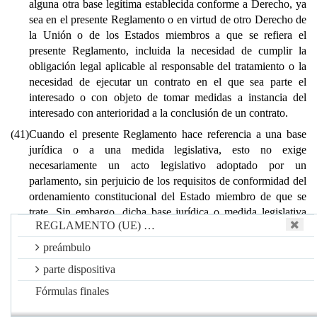
alguna otra base legítima establecida conforme a Derecho, ya
sea en el presente Reglamento o en virtud de otro Derecho de
la Unión o de los Estados miembros a que se refiera el
presente Reglamento, incluida la necesidad de cumplir la
obligación legal aplicable al responsable del tratamiento o la
necesidad de ejecutar un contrato en el que sea parte el
interesado o con objeto de tomar medidas a instancia del
interesado con anterioridad a la conclusión de un contrato.
(41)
Cuando el presente Reglamento hace referencia a una base
jurídica o a una medida legislativa, esto no exige
necesariamente un acto legislativo adoptado por un
parlamento, sin perjuicio de los requisitos de conformidad del
ordenamiento constitucional del Estado miembro de que se
trate. Sin embargo, dicha base jurídica o medida legislativa
REGLAMENTO (UE) …
debe ser clara y precisa y su aplicación previsible para sus
destinatarios, de conformidad con la jurisprudencia del
preámbulo
Tribunal de Justicia de la Unión Europea (en lo sucesivo,
parte dispositiva
«Tribunal de Justicia») y del Tribunal Europeo de Derechos
Humanos.
Fórmulas finales
(42)
Cuando el tratamiento se lleva a cabo con el consentimiento