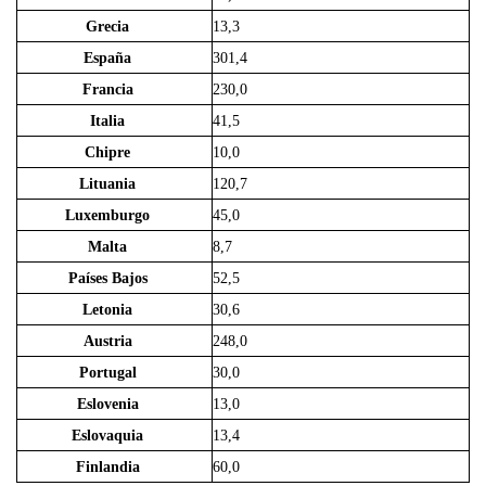
Grecia
13,3
España
301,4
Francia
230,0
Italia
41,5
Chipre
10,0
Lituania
120,7
Luxemburgo
45,0
Malta
8,7
Países Bajos
52,5
Letonia
30,6
Austria
248,0
Portugal
30,0
Eslovenia
13,0
Eslovaquia
13,4
Finlandia
60,0