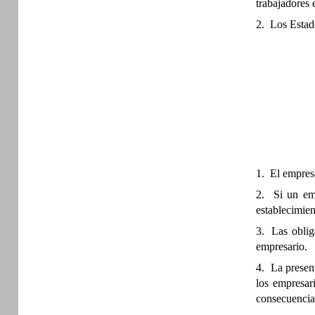
trabajadores 
2. Los Estado
1. El empresa
2. Si un emp
establecimien
3. Las obliga
empresario.
4. La present
los empresar
consecuencias