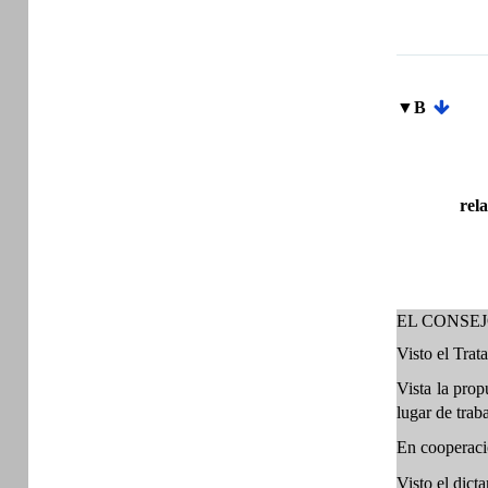
▼B
rel
EL CONSE
Visto el Trat
Vista la prop
lugar de traba
En cooperaci
Visto el dic