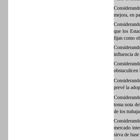
Considerando
mejora, en pa
Considerando
que los Esta
fijan como ob
Considerando 
influencia de
Considerando 
obstaculicen 
Considerando
prevé la adop
Considerando 
toma nota del
de los trabaja
Considerando
mercado inter
sirva de base