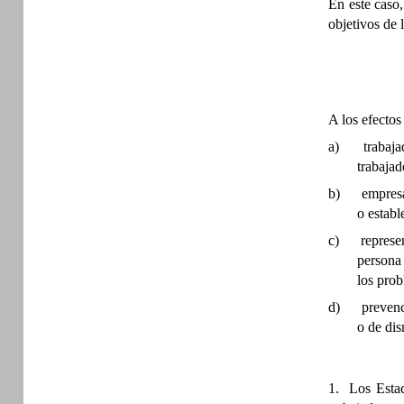
En este caso,
objetivos de 
A los efectos
a)
trabaj
trabajad
b)
empresa
o establ
c)
represe
persona 
los prob
d)
prevenc
o de dis
1. Los Estad