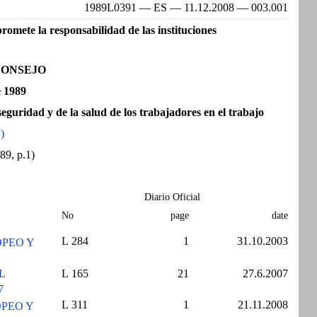
1989L0391 — ES — 11.12.2008 — 003.001
mete la responsabilidad de las instituciones
CONSEJO
e 1989
eguridad y de la salud de los trabajadores en el trabajo
)
89, p.1)
Diario Oficial
No
page
date
L 284
1
31.10.2003
OPEO Y
L
L 165
21
27.6.2007
7
L 311
1
21.11.2008
OPEO Y