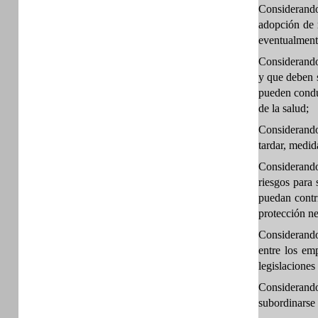
Considerando
adopción de m
eventualmente
Considerando 
y que deben s
pueden conduc
de la salud;
Considerando
tardar, medid
Considerando
riesgos para 
puedan contr
protección ne
Considerando 
entre los em
legislaciones 
Considerando
subordinarse