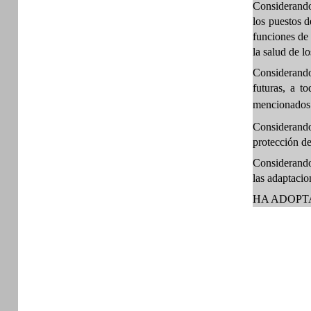
Considerando 
los puestos d
funciones de 
la salud de lo
Considerando
futuras, a t
mencionados 
Considerand
protección de
Considerando
las adaptacio
HA ADOPT