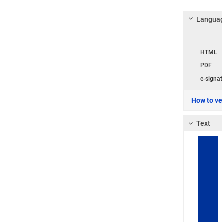
Languag
Langua
HTML
PDF
e-signat
How to ver
Text