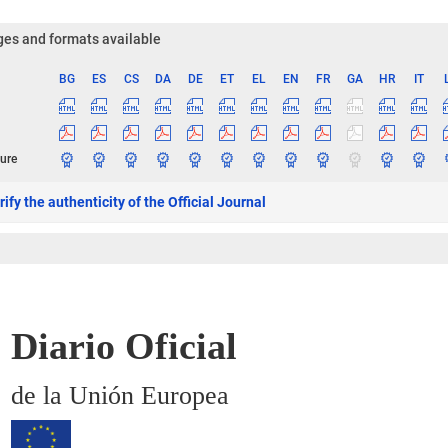
es and formats available
BG
ES
CS
DA
DE
ET
EL
EN
FR
GA
HR
IT
ge
ure
ify the authenticity of the Official Journal
Diario Oficial
de la Unión Europea