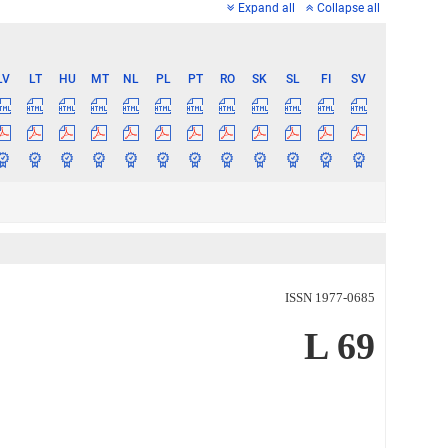
Expand all
Collapse all
LV
LT
HU
MT
NL
PL
PT
RO
SK
SL
FI
SV
ISSN 1977-0685
L 69