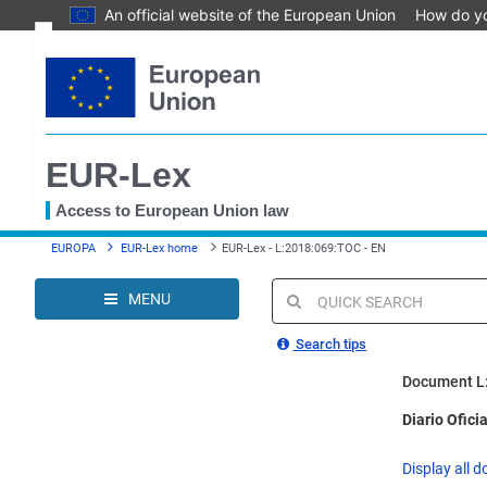
An official website of the European Union
How do y
Skip
Text
to
main
Document information
content
Permanent link
EUR-Lex
Download notice
Save to My items
Access to European Union law
You
EUROPA
EUR-Lex home
EUR-Lex - L:2018:069:TOC - EN
are
here
MENU
Quick
search
Search tips
Document L
Diario Ofici
Display all d