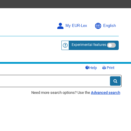
My EUR-Lex
English
Experimental features
<a href="https://eur-lex.europa.eu/
Help
Print
Need more search options? Use the
Advanced search