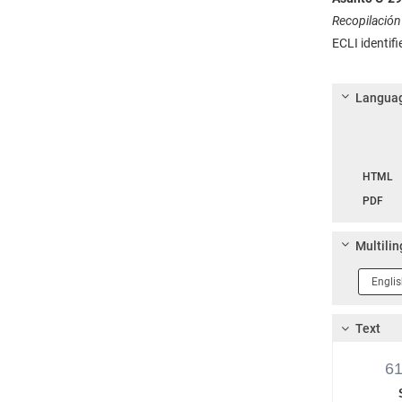
Recopilación
ECLI identifi
Languag
Langua
HTML
PDF
Multilin
Langua
1
Text
6