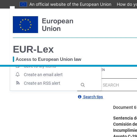
An official website of the European Union
How do y
Skip
Text
to
main
Document information
content
Summary / Keywords
EUR-Lex
Permanent link
Download notice
Access to European Union law
Save to My items
You
EUROPA
EUR-Lex home
EUR-Lex - 61991CJ0293 - EN
are
Create an email alert
here
Create an RSS alert
MENU
Quick
search
Search tips
Document 6
Sentencia de
Comisión de
Incumplimien
Asunto C-29