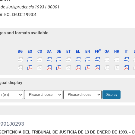
 de Jurisprudencia 1993 I-00001
er: ECLI:EU:C:1993:4
es and formats available
BG
ES
CS
DA
DE
ET
EL
EN
FR
GA
HR
IT
ge
gual display
ge
Language
Language
Display
2
3
1991J0293
SENTENCIA DEL TRIBUNAL DE JUSTICIA DE 13 DE ENERO DE 1993. 