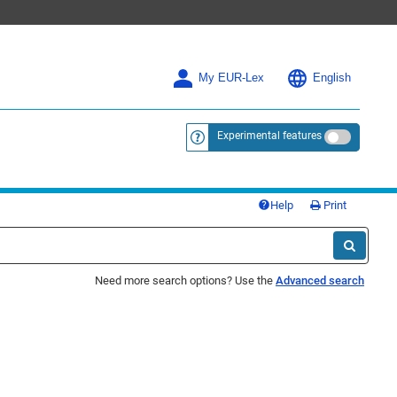
My EUR-Lex
English
Experimental features
<a href="https://eur-lex.europa.eu/
Help
Print
Need more search options? Use the
Advanced search