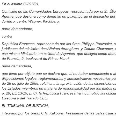
En el asunto C-293/91,
Comisión de las Comunidades Europeas, representada por el Sr. Étien
Agente, que designa como domicilio en Luxemburgo el despacho del S
Jurídico, centro Wagner, Kirchberg,
parte demandante,
contra
República Francesa, representada por los Sres. Philippe Pouzoulet, so
juridiques del ministère des Affaires étrangères, y Claude Chavance, a
ese mismo Ministerio, en calidad de Agentes, que designa como dom
de Francia, 9, boulevard du Prince-Henri,
parte demandada,
que tiene por objeto que se declare que, al no haber comunicado o a
disposiciones legales, reglamentarias y administrativas necesarias pa
de 25 de julio de 1985, relativa a la aproximación de las disposicione
los Estados miembros en materia de responsabilidad por los daños 
p. 29; EE 13/19, p. 8), la República Francesa ha incumplido las oblig
Directiva y del Tratado CEE,
EL TRIBUNAL DE JUSTICIA,
integrado por los Sres.: C.N. Kakouris, Presidente de las Salas Cuart