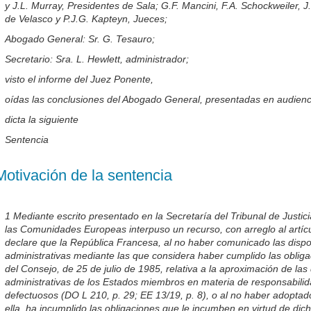
y J.L. Murray, Presidentes de Sala; G.F. Mancini, F.A. Schockweiler, J
de Velasco y P.J.G. Kapteyn, Jueces;
Abogado General: Sr. G. Tesauro;
Secretario: Sra. L. Hewlett, administrador;
visto el informe del Juez Ponente,
oídas las conclusiones del Abogado General, presentadas en audienci
dicta la siguiente
Sentencia
Motivación de la sentencia
1 Mediante escrito presentado en la Secretaría del Tribunal de Justi
las Comunidades Europeas interpuso un recurso, con arreglo al artícu
declare que la República Francesa, al no haber comunicado las dispo
administrativas mediante las que considera haber cumplido las oblig
del Consejo, de 25 de julio de 1985, relativa a la aproximación de las
administrativas de los Estados miembros en materia de responsabili
defectuosos (DO L 210, p. 29; EE 13/19, p. 8), o al no haber adopta
ella, ha incumplido las obligaciones que le incumben en virtud de dich