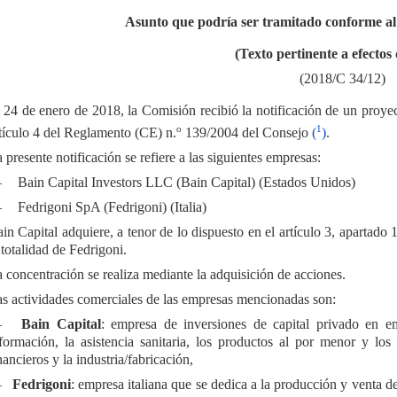
Asunto que podría ser tramitado conforme al
(Texto pertinente a efectos
(2018/C 34/12)
 24 de enero de 2018, la Comisión recibió la notificación de un proye
o
1
tículo 4 del Reglamento (CE) n.
139/2004 del Consejo
(
)
.
 presente notificación se refiere a las siguientes empresas:
—
Bain Capital Investors LLC (Bain Capital) (Estados Unidos)
—
Fedrigoni SpA (Fedrigoni) (Italia)
in Capital adquiere, a tenor de lo dispuesto en el artículo 3, apartado 
 totalidad de Fedrigoni.
 concentración se realiza mediante la adquisición de acciones.
s actividades comerciales de las empresas mencionadas son:
—
Bain Capital
: empresa de inversiones de capital privado en em
formación, la asistencia sanitaria, los productos al por menor y lo
nancieros y la industria/fabricación,
—
Fedrigoni
: empresa italiana que se dedica a la producción y venta de