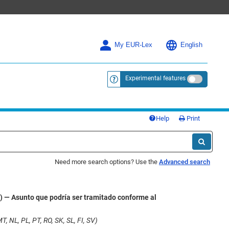
My EUR-Lex
English
Experimental features
<a href="https://eur-lex.europa.eu/
Help
Print
Need more search options? Use the
Advanced search
) — Asunto que podría ser tramitado conforme al
, NL, PL, PT, RO, SK, SL, FI, SV)