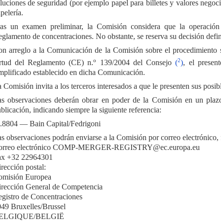
luciones de seguridad (por ejemplo papel para billetes y valores negoc
pelería.
as un examen preliminar, la Comisión considera que la operación 
glamento de concentraciones. No obstante, se reserva su decisión defini
n arreglo a la Comunicación de la Comisión sobre el procedimiento s
o
2
rtud del Reglamento (CE) n.
139/2004 del Consejo
(
)
, el presen
mplificado establecido en dicha Comunicación.
 Comisión invita a los terceros interesados a que le presenten sus posi
s observaciones deberán obrar en poder de la Comisión en un plazo
blicación, indicando siempre la siguiente referencia:
8804 — Bain Capital/Fedrigoni
s observaciones podrán enviarse a la Comisión por correo electrónico, fa
orreo electrónico COMP-MERGER-REGISTRY@ec.europa.eu
ax +32 22964301
rección postal:
omisión Europea
rección General de Competencia
gistro de Concentraciones
49 Bruxelles/Brussel
ELGIQUE/BELGIË