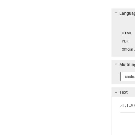
Languag
Langua
HTML
PDF
Official
Multilin
Langua
1
Text
31.1.