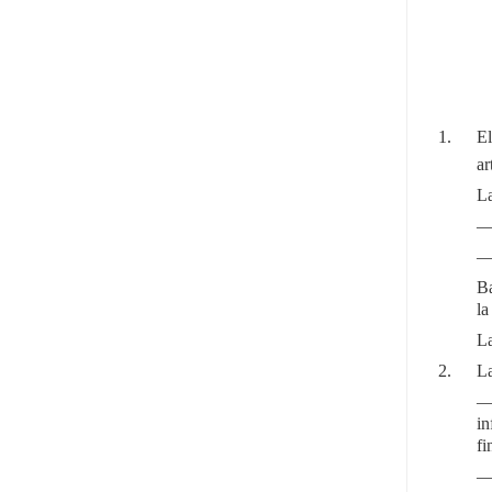
1.
El
ar
La
Ba
la
La
2.
La
in
fi