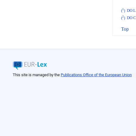
1
(
)
DO L 
2
(
)
DO C 
Top
This site is managed by the
Publications Office of the European Union