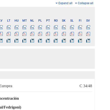
Expand all
Collapse all
LV
LT
HU
MT
NL
PL
PT
RO
SK
SL
FI
SV
 Europea
C 34/48
oncentración
l/Fedrigoni)