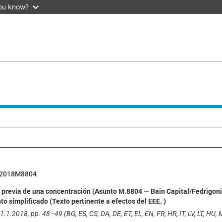
ou know?
52018M8804
n previa de una concentración (Asunto M.8804 — Bain Capital/Fedrigoni
o simplificado (Texto pertinente a efectos del EEE. )
.1.2018, pp. 48–49 (BG, ES, CS, DA, DE, ET, EL, EN, FR, HR, IT, LV, LT, HU, MT