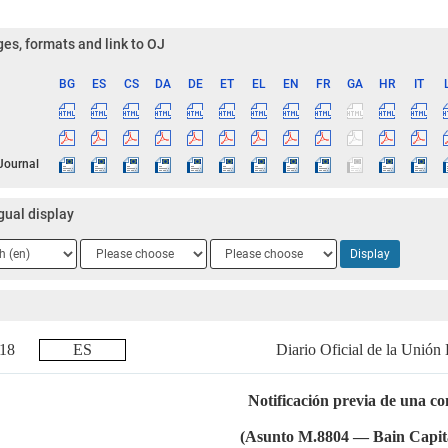
es, formats and link to OJ
BG
ES
CS
DA
DE
ET
EL
EN
FR
GA
HR
IT
ge
 Journal
gual display
ge
Language
Language
Display
2
3
2018
ES
Diario Oficial de la Unión
Notificación previa de una c
(Asunto M.8804 — Bain Capita