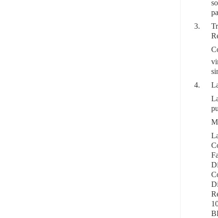
so
pa
3.
Tr
Re
Co
vi
si
4.
La
La
pu
M.
La
C
F
Di
C
Di
Re
10
B