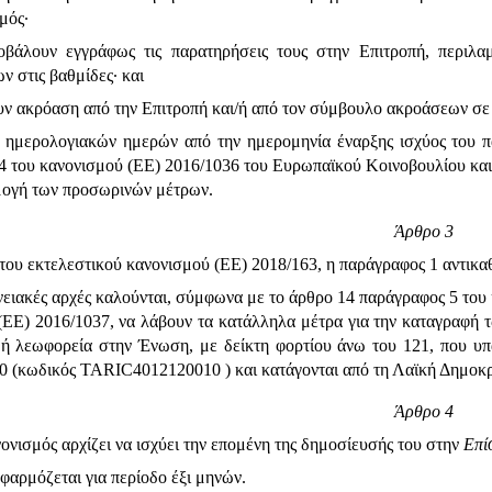
μός·
οβάλουν εγγράφως τις παρατηρήσεις τους στην Επιτροπή, περιλα
ν στις βαθμίδες· και
υν ακρόαση από την Επιτροπή και/ή από τον σύμβουλο ακροάσεων σε
 ημερολογιακών ημερών από την ημερομηνία έναρξης ισχύος του π
4 του κανονισμού (ΕΕ) 2016/1036 του Ευρωπαϊκού Κοινοβουλίου και
μογή των προσωρινών μέτρων.
Άρθρο 3
του εκτελεστικού κανονισμού (ΕΕ) 2018/163, η παράγραφος 1 αντικαθ
νειακές αρχές καλούνται, σύμφωνα με το άρθρο 14 παράγραφος 5 του
(ΕΕ) 2016/1037, να λάβουν τα κατάλληλα μέτρα για την καταγραφή
 ή λεωφορεία στην Ένωση, με δείκτη φορτίου άνω του 121, που υπ
00 (κωδικός TARIC4012120010 ) και κατάγονται από τη Λαϊκή Δημοκρ
Άρθρο 4
νισμός αρχίζει να ισχύει την επομένη της δημοσίευσής του στην
Επί
φαρμόζεται για περίοδο έξι μηνών.