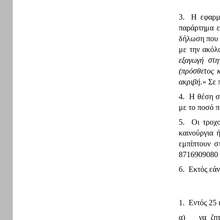
3. Η εφαρμο
παράρτημα ε
δήλωση που φ
με την ακόλ
εξαγωγή στη
(πρόσθετος 
ακριβή.
» Σε 
4. Η θέση σ
με το ποσό π
5. Οι τροχο
καινούργια 
εμπίπτουν σ
8716909080 
6. Εκτός εάν
1. Εντός 25
α)
να ζη