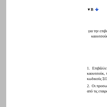
▼B
για την επι
καουτσούκ
1. Επιβάλλε
καουτσούκ, 
κωδικούς ΣΟ
2. Οι προσωρ
από τις εται