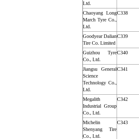
Ltd.
Chaoyang Long
C338
March Tyre Co.,
Ltd.
Goodyear Dalian
C339
Tire Co. Limited
Guizhou Tyre
C340
Co., Ltd.
Jiangsu General
C341
Science
Technology Co.,
Ltd.
Megalith
C342
Industrial Group
Co., Ltd.
Michelin
C343
Shenyang Tire
Co., Ltd.