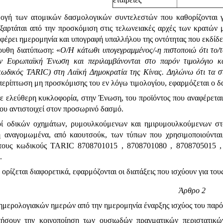
γή των ατομικών δασμολογικών συντελεστών που καθορίζονται γι
ξαρτάται από την προσκόμιση στις τελωνειακές αρχές των κρατών 
έρει ημερομηνία και υπογραφή υπαλλήλου της οντότητας που εκδίδει 
ουθη διατύπωση: «
Ο/Η κάτωθι υπογεγραμμένος/-η πιστοποιώ ότι το/τ
ν Ευρωπαϊκή Ένωση και περιλαμβάνονται στο παρόν τιμολόγιο κα
κωδικός TARIC) στη Λαϊκή Δημοκρατία της Κίνας. Δηλώνω ότι τα στο
περίπτωση μη προσκόμισης του εν λόγω τιμολογίου, εφαρμόζεται ο δασμ
ε ελεύθερη κυκλοφορία, στην Ένωση, του προϊόντος που αναφέρεται
ου αντιστοιχεί στον προσωρινό δασμό.
ί οδικών οχημάτων, ρυμουλκούμενων και ημιρυμουλκούμενων στο
ή αναγομωμένα, από καουτσούκ, των τύπων που χρησιμοποιούνται
τους κωδικούς TARIC 8708701015 , 8708701080 , 8708705015 ,
.
 ορίζεται διαφορετικά, εφαρμόζονται οι διατάξεις που ισχύουν για το
Άρθρο 2
 ημερολογιακών ημερών από την ημερομηνία έναρξης ισχύος του παρό
τήσουν την κοινοποίηση των ουσιωδών πραγματικών περιστατικ