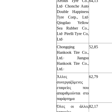
Aeolus Tyre Co.,
64,13
Ltd· Chonche Auto
Double Happiness
Tyre Corp., Ltd·
Qingdao Yellow
Sea Rubber Co.,
Ltd· Pirelli Tyre Co,
Ltd·
Chongqing
52,85
Hankook Tire Co.,
Ltd.· Jiangsu
Hankook Tire Co.,
Ltd.·
Άλλες
62,79
συνεργαζόμενες
εταιρείες που
απαριθμούνται στο
παράρτημα
Όλες οι άλλες
82,17
εταιρείες