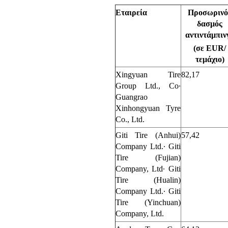
Εταιρεία
Προσωρινό
δασμός
αντιντάμπιν
(σε EUR/
τεμάχιο)
Xingyuan Tire
82,17
Group Ltd., Co·
Guangrao
Xinhongyuan Tyre
Co., Ltd.
Giti Tire (Anhui)
57,42
Company Ltd.· Giti
Tire (Fujian)
Company, Ltd· Giti
Tire (Hualin)
Company Ltd.· Giti
Tire (Yinchuan)
Company, Ltd.