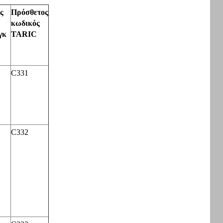
ς
Πρόσθετος
κωδικός
γκ
TARIC
C331
C332