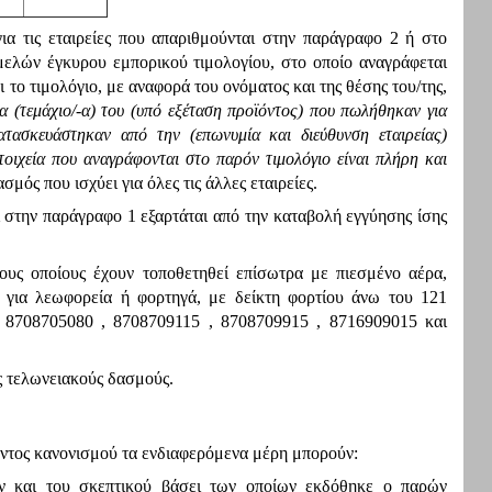
α τις εταιρείες που απαριθμούνται στην παράγραφο 2 ή στο
μελών έγκυρου εμπορικού τιμολογίου, στο οποίο αναγράφεται
το τιμολόγιο, με αναφορά του ονόματος και της θέσης του/της,
α (τεμάχιο/-α) του (υπό εξέταση προϊόντος) που πωλήθηκαν για
τασκευάστηκαν από την (επωνυμία και διεύθυνση εταιρείας)
ιχεία που αναγράφονται στο παρόν τιμολόγιο είναι πλήρη και
ός που ισχύει για όλες τις άλλες εταιρείες.
 στην παράγραφο 1 εξαρτάται από την καταβολή εγγύησης ίσης
υς οποίους έχουν τοποθετηθεί επίσωτρα με πιεσμένο αέρα,
 για λεωφορεία ή φορτηγά, με δείκτη φορτίου άνω του 121
 8708705080 , 8708709115 , 8708709915 , 8716909015 και
υς τελωνειακούς δασμούς.
ντος κανονισμού τα ενδιαφερόμενα μέρη μπορούν:
ών και του σκεπτικού βάσει των οποίων εκδόθηκε ο παρών