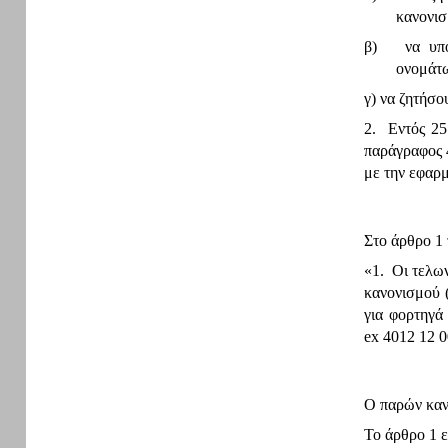
κανονισ
β)
να υπ
ονομάτω
γ)
να ζητήσο
2. Εντός 25
παράγραφος 
με την εφαρ
Στο άρθρο 1 
«1. Οι τελω
κανονισμού 
για φορτηγά
ex 4012 12 
Ο παρών κανο
Το άρθρο 1 ε