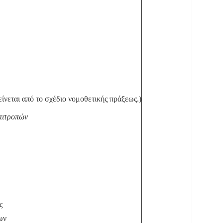
είνεται από το σχέδιο νομοθετικής πράξεως.)
πιτροπών
ς
ων