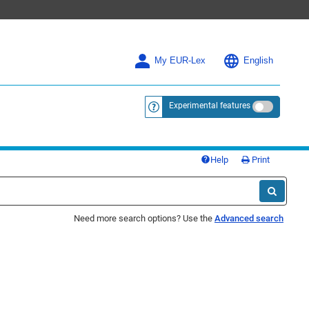
My EUR-Lex
English
Experimental features
<a href="https://eur-lex.europa.eu/
Help
Print
Need more search options? Use the
Advanced search