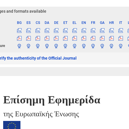
es and formats available
BG
ES
CS
DA
DE
ET
EL
EN
FR
GA
HR
IT
ge
ure
ify the authenticity of the Official Journal
Επίσημη Εφημερίδα
της Ευρωπαϊκής Ένωσης