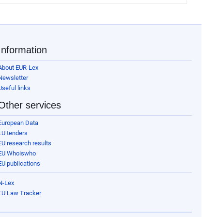
Information
About EUR-Lex
Newsletter
Useful links
Other services
European Data
EU tenders
EU research results
EU Whoiswho
EU publications
N-Lex
EU Law Tracker