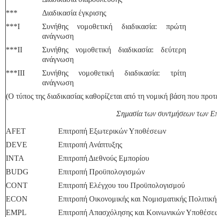
***
Διαδικασία έγκρισης
***I
Συνήθης νομοθετική διαδικασία: πρώτη
ανάγνωση
***II
Συνήθης νομοθετική διαδικασία: δεύτερη
ανάγνωση
***III
Συνήθης νομοθετική διαδικασία: τρίτη
ανάγνωση
(Ο τύπος της διαδικασίας καθορίζεται από τη νομική βάση που προτ
Σημασία των συντμήσεων των Ε
AFET
Επιτροπή Εξωτερικών Υποθέσεων
DEVE
Επιτροπή Ανάπτυξης
INTA
Επιτροπή Διεθνούς Εμπορίου
BUDG
Επιτροπή Προϋπολογισμών
CONT
Επιτροπή Ελέγχου του Προϋπολογισμού
ECON
Επιτροπή Οικονομικής και Νομισματικής Πολιτική
EMPL
Επιτροπή Απασχόλησης και Κοινωνικών Υποθέσε