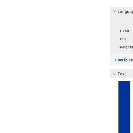
Languag
Langua
HTML
PDF
e-signat
How to ver
Text