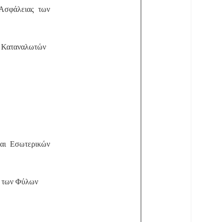
 Ασφάλειας των
ν Καταναλωτών
και Εσωτερικών
ς των Φύλων