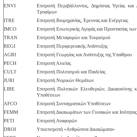
ENVI
Επιτροπή Περιβάλλοντος, Δημόσιας Υγείας και
Τροφίμων
ITRE
Επιτροπή Βιομηχανίας, Έρευνας και Ενέργειας
IMCO
Επιτροπή Εσωτερικής Αγοράς και Προστασίας τω
TRAN
Επιτροπή Μεταφορών και Τουρισμού
REGI
Επιτροπή Περιφερειακής Ανάπτυξης
AGRI
Επιτροπή Γεωργίας και Ανάπτυξης της Υπαίθρου
PECH
Επιτροπή Αλιείας
CULT
Επιτροπή Πολιτισμού και Παιδείας
JURI
Επιτροπή Νομικών Θεμάτων
LIBE
Επιτροπή Πολιτικών Ελευθεριών, Δικαιοσύνης 
Υποθέσεων
AFCO
Επιτροπή Συνταγματικών Υποθέσεων
FEMM
Επιτροπή Δικαιωμάτων των Γυναικών και Ισότητα
PETI
Επιτροπή Αναφορών
DROI
Υποεπιτροπή «Ανθρώπινα Δικαιώματα»