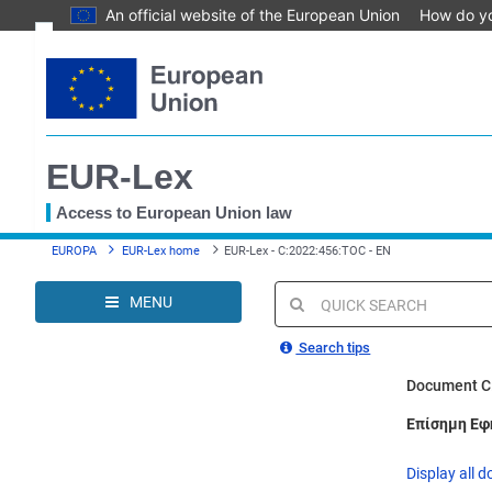
An official website of the European Union
How do y
Skip
Text
to
main
Document information
content
Permanent link
EUR-Lex
Download notice
Save to My items
Access to European Union law
You
EUROPA
EUR-Lex home
EUR-Lex - C:2022:456:TOC - EN
are
here
MENU
Quick
search
Search tips
Document C
Επίσημη Εφ
Display all d