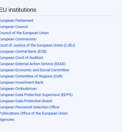
EU institutions
European Parliament
European Council
Council of the European Union
European Commission
Court of Justice of the European Union (CJEU)
European Central Bank (ECB)
European Court of Auditors
European External Action Service (EEAS)
European Economic and Social Committee
European Committee of Regions (CoR)
European Investment Bank
European Ombudsman
European Data Protection Supervisor (EDPS)
European Data Protection Board
European Personnel Selection Office
Publications Office of the European Union
Agencies