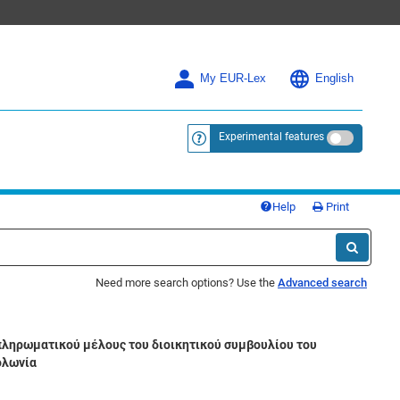
My EUR-Lex
English
Experimental features
<a href="https://eur-lex.europa.eu/
Help
Print
Need more search options? Use the
Advanced search
απληρωματικού μέλους του διοικητικού συμβουλίου του
ολωνία