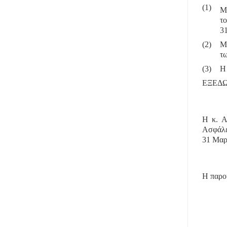
(1)
Μ
το
31
(2)
Μ
τ
(3)
Η 
ΕΞΕΔΩ
Η κ. A
Ασφάλει
31 Μαρ
Η παρού