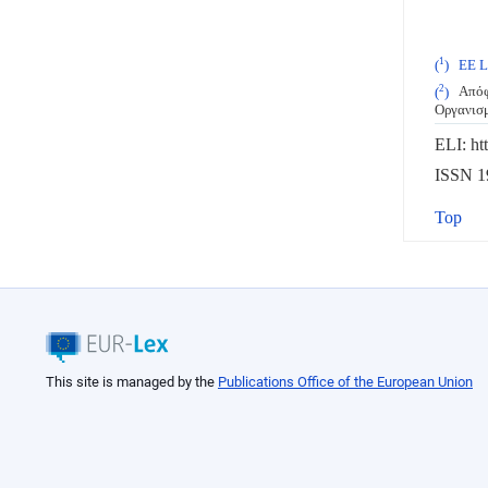
1
(
)
ΕΕ L
2
(
)
Απόφα
Οργανισμ
ELI: ht
ISSN 19
Top
This site is managed by the
Publications Office of the European Union