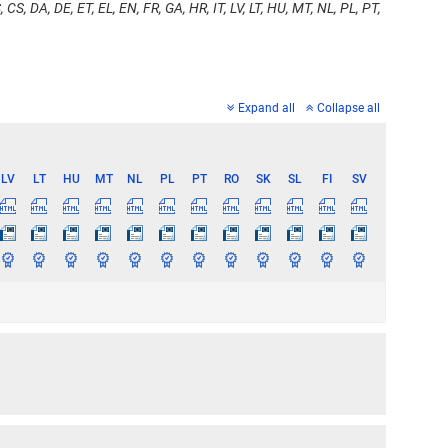
 CS, DA, DE, ET, EL, EN, FR, GA, HR, IT, LV, LT, HU, MT, NL, PL, PT,
Expand all
Collapse all
LV
LT
HU
MT
NL
PL
PT
RO
SK
SL
FI
SV