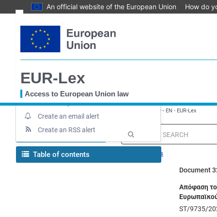
An official website of the European Union
How do y
Skip
Text
to
main
Document information
content
Up-to-date link
EUR-Lex
Permanent link
Download notice
Access to European Union law
Save to My items
You
EUROPA
EUR-Lex home
Απόφαση - ΕΕ - 2025/3469 - EN - EUR-Lex
are
Create an email alert
here
Create an RSS alert
MENU
Quick
search
Search tips
Table of contents
Document 3
Απόφαση του
Ευρωπαϊκού 
ST/9735/20