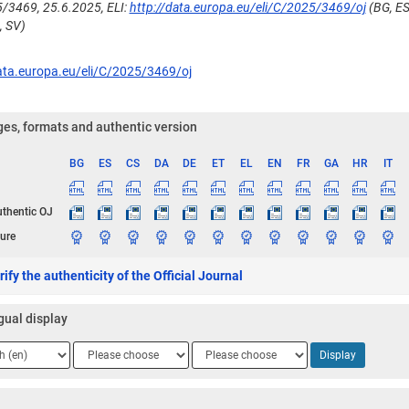
/3469, 25.6.2025, ELI:
http://data.europa.eu/eli/C/2025/3469/oj
(BG, ES,
, SV)
ata.europa.eu/eli/C/2025/3469/oj
es, formats and authentic version
BG
ES
CS
DA
DE
ET
EL
EN
FR
GA
HR
IT
ge
uthentic OJ
ure
ify the authenticity of the Official Journal
gual display
ge
Language
Language
Display
2
3