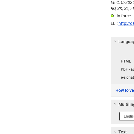
ΕΕ C, C/2025
RO, SK, SL, FI
In force
ELI:
http://d
Languag
Langua
HTML
PDF - a
e-signat
How to ver
Multilin
Langua
1
Text